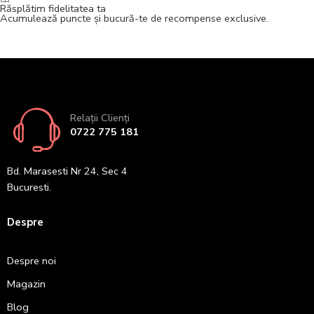
Răsplătim fidelitatea ta
Acumulează puncte și bucură-te de recompense exclusive.
Relații Clienți
0722 775 181
Bd. Marasesti Nr 24, Sec 4
Bucuresti.
Despre
Despre noi
Magazin
Blog