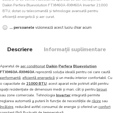
Daikin Perfera Bluevolution FTXM60A-RXM60A Inverter 21000
BTU, dotat cu telecomandă și tehnologie avansată pentru
eficiență energetică și aer curat.
...
persoanele
vizionează acest lucru chiar acum
Descriere
Informații suplimentare
Aparatul de
aer condiționat
Daikin
Perfera
Bluevolution
FTXM60A-RXM60A
reprezintă soluția ideală pentru cei care caută
performanță
,
eficiență energetică
și un mediu interior confortabil. Cu
o capacitate de
21000 BTU
, acest aparat este potrivit atât pentru
spații rezidențiale de dimensiuni medii și mari, cât și pentru
birouri
sau zone comerciale. Tehnologia
Inverter
integrată permite
reglarea automată
a
puterii în funcție de necesitățile de
răcire
sau
încălzire
, reducând astfel consumul de energie și oferind un
confort
constant fără fluctuații de temperatură.