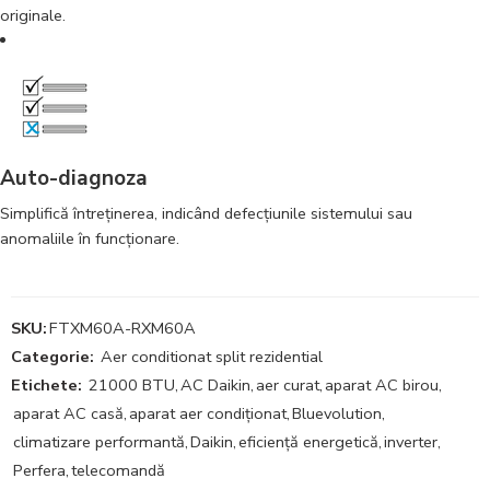
originale.
Auto-diagnoza
Simplifică întreţinerea, indicând defecţiunile sistemului sau
anomaliile în funcţionare.
SKU:
FTXM60A-RXM60A
Categorie:
Aer conditionat split rezidential
Etichete:
21000 BTU
,
AC Daikin
,
aer curat
,
aparat AC birou
,
aparat AC casă
,
aparat aer condiționat
,
Bluevolution
,
climatizare performantă
,
Daikin
,
eficiență energetică
,
inverter
,
Perfera
,
telecomandă