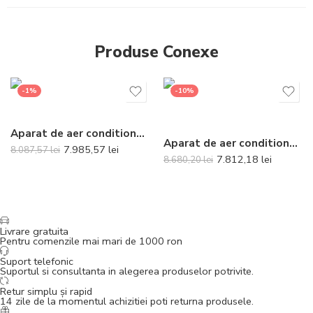
Produse Conexe
-1%
-10%
Aparat de aer conditionat tip duct Gree Ultra Thin R32 GUD50P-A-T-GUD50W-NhA-T Inverter 18000 BTU
Aparat de aer conditionat Daikin Emura Bluevolution FTXJ25AS-RXJ25A Inverter 9000 BTU Silver – Telecomanda inclusa
7.985,57
lei
8.087,57
lei
7.812,18
lei
8.680,20
lei
Livrare gratuita
Pentru comenzile mai mari de 1000 ron
Suport telefonic
Suportul si consultanta in alegerea produselor potrivite.
Retur simplu și rapid
14 zile de la momentul achizitiei poti returna produsele.