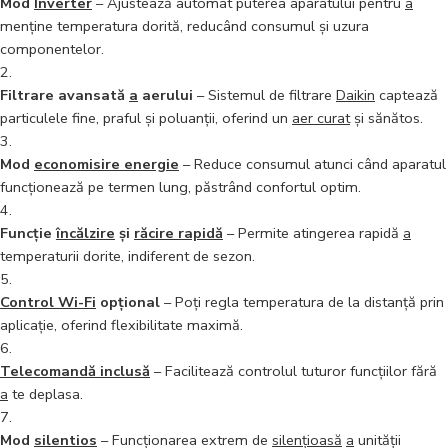
Mod
Inverter
– Ajustează automat puterea aparatului pentru
a
menține temperatura dorită, reducând consumul și uzura
componentelor.
Filtrare avansată
a
aerului
– Sistemul de filtrare
Daikin
captează
particulele fine, praful și poluanții, oferind un
aer curat
și sănătos.
Mod
economisire energie
– Reduce consumul atunci când aparatul
funcționează pe termen lung, păstrând confortul optim.
Funcție
încălzire
și
răcire rapidă
– Permite atingerea rapidă
a
temperaturii dorite, indiferent de sezon.
Control Wi-Fi
opțional
– Poți regla temperatura de la distanță prin
aplicație, oferind flexibilitate maximă.
Telecomandă inclusă
– Facilitează controlul tuturor funcțiilor fără
a
te deplasa.
Mod
silentios
– Funcționarea extrem de
silențioasă
a
unității