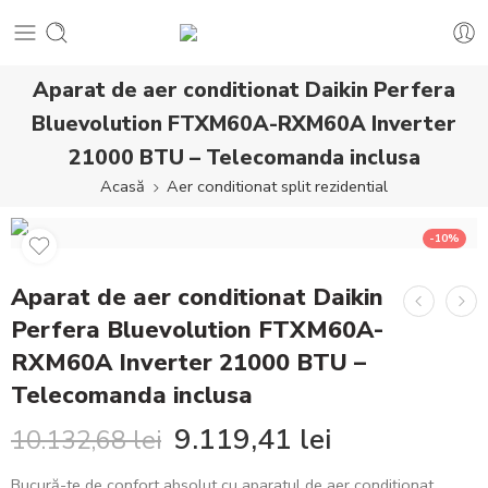
Aparat de aer conditionat Daikin Perfera
Bluevolution FTXM60A-RXM60A Inverter
21000 BTU – Telecomanda inclusa
Acasă
Aer conditionat split rezidential
-10%
Aparat de aer conditionat Daikin
Perfera Bluevolution FTXM60A-
RXM60A Inverter 21000 BTU –
Telecomanda inclusa
9.119,41
lei
10.132,68
lei
Bucură-te de confort absolut cu aparatul de aer condiționat