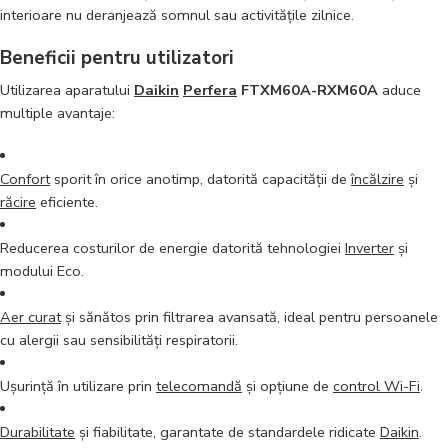
interioare nu deranjează somnul sau activitățile zilnice.
Beneficii pentru utilizatori
Utilizarea aparatului
Daikin
Perfera
FTXM60A-RXM60A
aduce
multiple avantaje:
Confort
sporit în orice anotimp, datorită capacității de
încălzire
și
răcire
eficiente.
Reducerea costurilor de energie datorită tehnologiei
Inverter
și
modului Eco.
Aer curat
și sănătos prin filtrarea avansată, ideal pentru persoanele
cu alergii sau sensibilități respiratorii.
Ușurință în utilizare prin
telecomandă
și opțiune de
control Wi-Fi
.
Durabilitate
și fiabilitate, garantate de standardele ridicate
Daikin
.