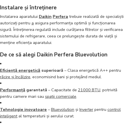
Instalare și întreținere
Instalarea aparatului
Daikin
Perfera
trebuie realizată de specialiști
autorizați pentru
a
asigura performanța optimă și funcționarea
sigură. Întreținerea regulată include curățarea filtrelor și verificarea
sistemului de refrigerare, ceea ce prelungește durata de viață și
menține eficiența aparatului.
De ce să alegi Daikin Perfera Bluevolution
Eficiență energetică
superioară
– Clasa energetică A++ pentru
răcire și încălzire
, economisind bani și protejând mediul.
Performanță
garantată
– Capacitate de
21000 BTU
, potrivită
pentru camere mari sau
spații comerciale
.
Tehnologie inovatoare
–
Bluevolution
și
Inverter
pentru
control
inteligent
al temperaturii și aerului curat.