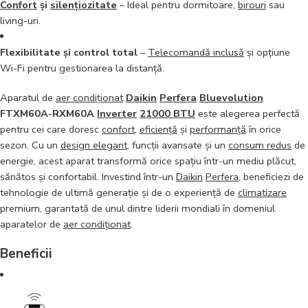
Confort
și
silențiozitate
– Ideal pentru dormitoare,
birouri
sau
living-uri.
Flexibilitate și control total
–
Telecomandă inclusă
și opțiune
Wi-Fi pentru gestionarea la distanță.
Aparatul de
aer condiționat
Daikin
Perfera
Bluevolution
FTXM60A-RXM60A
Inverter
21000 BTU
este alegerea perfectă
pentru cei care doresc
confort
,
eficiență
și
performanță
în orice
sezon. Cu un
design elegant
, funcții avansate și un
consum redus
de
energie, acest aparat transformă orice spațiu într-un mediu plăcut,
sănătos și confortabil. Investind într-un
Daikin
Perfera
, beneficiezi de
tehnologie de ultimă generație și de o experiență de
climatizare
premium, garantată de unul dintre liderii mondiali în domeniul
aparatelor de
aer condiționat
.
Beneficii