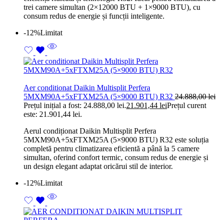
trei camere simultan (2×12000 BTU + 1×9000 BTU), cu
consum redus de energie și funcții inteligente.
-12%
Limitat
Aer conditionat Daikin Multisplit Perfera
5MXM90A+5xFTXM25A (5×9000 BTU) R32
24.888,00
lei
Prețul inițial a fost: 24.888,00 lei.
21.901,44
lei
Prețul curent
este: 21.901,44 lei.
Aerul condiționat Daikin Multisplit Perfera
5MXM90A+5xFTXM25A (5×9000 BTU) R32 este soluția
completă pentru climatizarea eficientă a până la 5 camere
simultan, oferind confort termic, consum redus de energie și
un design elegant adaptat oricărui stil de interior.
-12%
Limitat