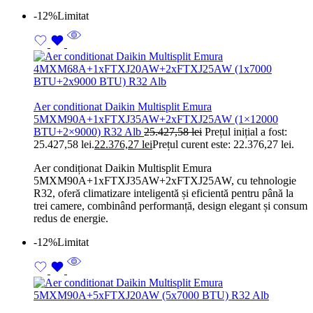
-12%
Limitat
Aer conditionat Daikin Multisplit Emura
5MXM90A+1xFTXJ35AW+2xFTXJ25AW (1×12000
BTU+2×9000) R32 Alb
25.427,58
lei
Prețul inițial a fost:
25.427,58 lei.
22.376,27
lei
Prețul curent este: 22.376,27 lei.
Aer condiționat Daikin Multisplit Emura
5MXM90A+1xFTXJ35AW+2xFTXJ25AW, cu tehnologie
R32, oferă climatizare inteligentă și eficientă pentru până la
trei camere, combinând performanță, design elegant și consum
redus de energie.
-12%
Limitat