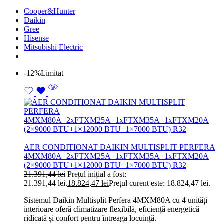
Cooper&Hunter
Daikin
Gree
Hisense
Mitsubishi Electric
-12%
Limitat
AER CONDITIONAT DAIKIN MULTISPLIT PERFERA
4MXM80A+2xFTXM25A+1xFTXM35A+1xFTXM20A
(2×9000 BTU+1×12000 BTU+1×7000 BTU) R32
21.391,44
lei
Prețul inițial a fost:
21.391,44 lei.
18.824,47
lei
Prețul curent este: 18.824,47 lei.
Sistemul Daikin Multisplit Perfera 4MXM80A cu 4 unități
interioare oferă climatizare flexibilă, eficiență energetică
ridicată și confort pentru întreaga locuință.