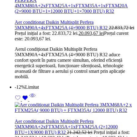
Aer conditionat Daikin Multisplit Perfera
5MXM90A+4xFTXM25A (4×9000 BTU) R32
22.833,72
lei
Prețul inițial a fost: 22.833,72 lei.
20.093,67
lei
Prețul curent
este: 20.093,67 lei.
Aerul condiționat Daikin Multisplit Perfera
5MXM90A+4xFTXM25A (4×9000 BTU) R32 aduce
confort sporit în patru camere simultan, oferind eficiență
energetică superioară, funcționare silențioasă, tehnologie
avansată de filtrare a aerului și control smart prin aplicație
mobilă.
-12%
Limitat
Aer conditionat Daikin Multisplit Perfera
5MXM90A+2xFTXM35A+1xFTXM25A (2×12000
BTU+1X9000 BTU) R32
21.242,52
lei
Prețul inițial a fost: