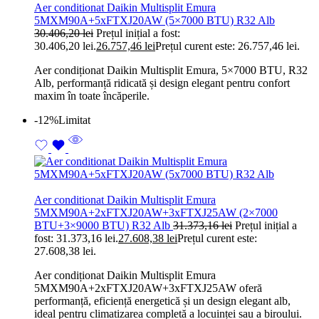
Aer conditionat Daikin Multisplit Emura
5MXM90A+5xFTXJ20AW (5×7000 BTU) R32 Alb
30.406,20
lei
Prețul inițial a fost:
30.406,20 lei.
26.757,46
lei
Prețul curent este: 26.757,46 lei.
Aer condiționat Daikin Multisplit Emura, 5×7000 BTU, R32
Alb, performanță ridicată și design elegant pentru confort
maxim în toate încăperile.
-12%
Limitat
Aer conditionat Daikin Multisplit Emura
5MXM90A+2xFTXJ20AW+3xFTXJ25AW (2×7000
BTU+3×9000 BTU) R32 Alb
31.373,16
lei
Prețul inițial a
fost: 31.373,16 lei.
27.608,38
lei
Prețul curent este:
27.608,38 lei.
Aer condiționat Daikin Multisplit Emura
5MXM90A+2xFTXJ20AW+3xFTXJ25AW oferă
performanță, eficiență energetică și un design elegant alb,
ideal pentru climatizarea completă a locuinței sau a biroului.