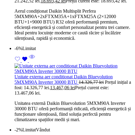
21.242,52 lei.
18.693,42
lei
Prețul curent este: 18.693,42 lei.
Aerul condiționat Daikin Multisplit Perfera
5MXM90A+2xFTXM35A+1xFTXM25A (2×12000
BTU+1×9000 BTU) R32 oferă performanță premium,
eficiență energetică și confort personalizat pentru trei camere.
Ideal pentru locuințe moderne ce caută răcire și încălzire
silențioasă, rapidă și economică.
-6%
Limitat
Unitate externa aer conditionat Daikin Bluevolution
5MXM90A Inverter 30000 BTU
14.326,77
lei
Prețul inițial a
fost: 14.326,77 lei.
13.467,06
lei
Prețul curent este:
13.467,06 lei.
Unitatea externă Daikin Bluevolution 5MXM90A Inverter
30000 BTU oferă performanță ridicată, eficiență energetică și
funcționare silențioasă, fiind soluția perfectă pentru
climatizarea spațiilor medii și mari.
-2%
Limitat
Vândut