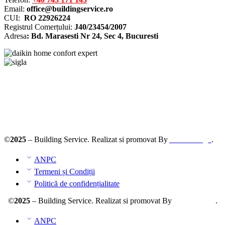
Email:
office@buildingservice.ro
CUI:
RO 22926224
Registrul
Comerțului
:
J40/23454/2007
Adresa
: Bd. Marasesti Nr 24, Sec 4, Bucuresti
Solutionarea online a litigiilor
ANPC – SAL
©
2025
– Building Service. Realizat si promovat By
AllmaDesign
.
ANPC
Termeni și Condiții
Politică de confidențialitate
©
2025
– Building Service. Realizat si promovat By
AllmaDesign
.
ANPC