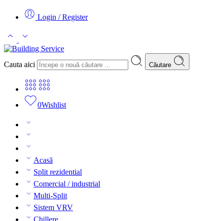
Login / Register
Cauta aici
Căutare
0
Wishlist
Acasă
Split rezidential
Comercial / industrial
Multi-Split
Sistem VRV
Chillere