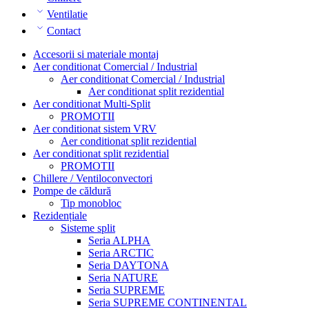
Ventilatie
Contact
Accesorii si materiale montaj
Aer conditionat Comercial / Industrial
Aer conditionat Comercial / Industrial
Aer conditionat split rezidential
Aer conditionat Multi-Split
PROMOTII
Aer conditionat sistem VRV
Aer conditionat split rezidential
Aer conditionat split rezidential
PROMOTII
Chillere / Ventiloconvectori
Pompe de căldură
Tip monobloc
Rezidențiale
Sisteme split
Seria ALPHA
Seria ARCTIC
Seria DAYTONA
Seria NATURE
Seria SUPREME
Seria SUPREME CONTINENTAL