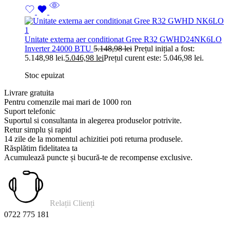
Unitate externa aer conditionat Gree R32 GWHD24NK6LO
Inverter 24000 BTU
5.148,98
lei
Prețul inițial a fost:
5.148,98 lei.
5.046,98
lei
Prețul curent este: 5.046,98 lei.
Stoc epuizat
Livrare gratuita
Pentru comenzile mai mari de 1000 ron
Suport telefonic
Suportul si consultanta in alegerea produselor potrivite.
Retur simplu și rapid
14 zile de la momentul achizitiei poti returna produsele.
Răsplătim fidelitatea ta
Acumulează puncte și bucură-te de recompense exclusive.
Relații Clienți
0722 775 181