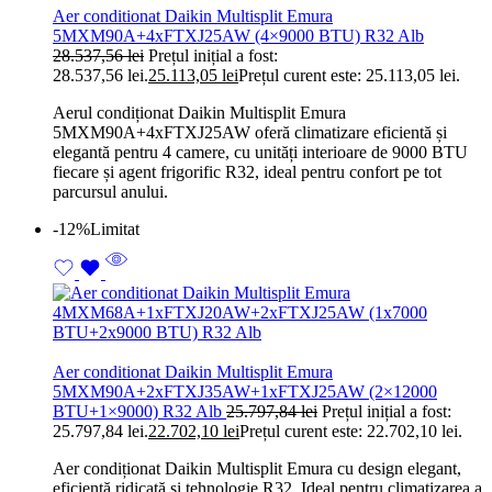
Aer conditionat Daikin Multisplit Emura
5MXM90A+4xFTXJ25AW (4×9000 BTU) R32 Alb
28.537,56
lei
Prețul inițial a fost:
28.537,56 lei.
25.113,05
lei
Prețul curent este: 25.113,05 lei.
Aerul condiționat Daikin Multisplit Emura
5MXM90A+4xFTXJ25AW oferă climatizare eficientă și
elegantă pentru 4 camere, cu unități interioare de 9000 BTU
fiecare și agent frigorific R32, ideal pentru confort pe tot
parcursul anului.
-12%
Limitat
Aer conditionat Daikin Multisplit Emura
5MXM90A+2xFTXJ35AW+1xFTXJ25AW (2×12000
BTU+1×9000) R32 Alb
25.797,84
lei
Prețul inițial a fost:
25.797,84 lei.
22.702,10
lei
Prețul curent este: 22.702,10 lei.
Aer condiționat Daikin Multisplit Emura cu design elegant,
eficiență ridicată și tehnologie R32. Ideal pentru climatizarea a