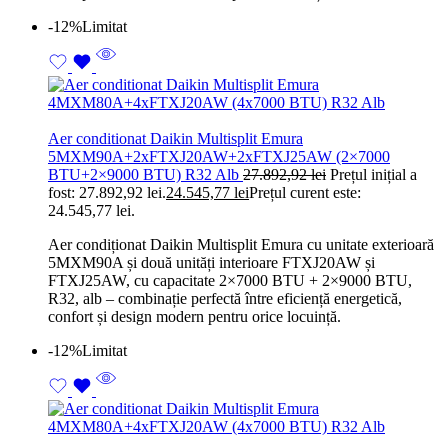
-12%
Limitat
Aer conditionat Daikin Multisplit Emura
5MXM90A+2xFTXJ20AW+2xFTXJ25AW (2×7000
BTU+2×9000 BTU) R32 Alb
27.892,92
lei
Prețul inițial a
fost: 27.892,92 lei.
24.545,77
lei
Prețul curent este:
24.545,77 lei.
Aer condiționat Daikin Multisplit Emura cu unitate exterioară
5MXM90A și două unități interioare FTXJ20AW și
FTXJ25AW, cu capacitate 2×7000 BTU + 2×9000 BTU,
R32, alb – combinație perfectă între eficiență energetică,
confort și design modern pentru orice locuință.
-12%
Limitat