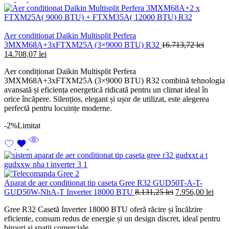
Aer conditionat Daikin Multisplit Perfera
3MXM68A+3xFTXM25A (3×9000 BTU) R32
16.713,72
lei
Prețul
Prețul
14.708,07
lei
inițial
curent
Aer condiționat Daikin Multisplit Perfera
a
este:
3MXM68A+3xFTXM25A (3×9000 BTU) R32 combină tehnologia
fost:
14.708,07 lei.
avansată și eficiența energetică ridicată pentru un climat ideal în
16.713,72 lei.
orice încăpere. Silențios, elegant și ușor de utilizat, este alegerea
perfectă pentru locuințe moderne.
-2%
Limitat
Aparat de aer conditionat tip caseta Gree R32 GUD50T-A-T-
Prețul
Prețu
GUD50W-NhA-T Inverter 18000 BTU
8.131,25
lei
7.956,00
lei
inițial
cure
Gree R32 Casetă Inverter 18000 BTU oferă răcire și încălzire
a
este:
eficiente, consum redus de energie și un design discret, ideal pentru
fost:
7.956
birouri și spații comerciale.
8.131,25 lei.