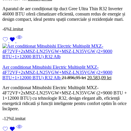
inițial
curent
Aparatul de aer condiționat tip duct Gree Ultra Thin R32 Inverter
a
este:
46000 BTU oferă climatizare eficientă, consum redus de energie și
fost:
16.094,57 lei.
design compact, ideal pentru spații comerciale și rezidențiale mari.
16.196,57 lei.
-6%
Limitat
Aer conditionat Mitsubishi Electric Multisplit MXZ-
4F72VF+2xMSZ-LN25VGW+MSZ-LN35VGW (2×9000
Prețul
Prețul
BTU+1×12000 BTU) R32 Alb
21.896,95
lei
20.583,09
lei
inițial
curent
Aer condiționat Mitsubishi Electric Multisplit MXZ-
a
este:
4F72VF+2xMSZ-LN25VGW+MSZ-LN35VGW (2×9000 BTU +
fost:
20.583,09 
1×12000 BTU) cu tehnologie R32, design elegant alb, eficiență
21.896,95 lei.
energetică ridicată și funcții inteligente pentru confort optim în orice
încăpere.
-12%
Limitat