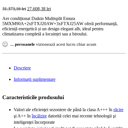
Prețul
Prețul
31.373,16
lei
27.608,38
lei
inițial
curent
Aer condiționat Daikin Multisplit Emura
a
este:
5MXM90A+2xFTXJ20AW+3xFTXJ25AW oferă performanță,
fost:
27.608,38 lei.
eficiență energetică și un design elegant alb, ideal pentru
31.373,16 lei.
climatizarea completă a locuinței sau a biroului.
...
persoanele
vizionează acest lucru chiar acum
Descriere
Informații suplimentare
Caracteristicile produsului
Valori ale eficienţei sezoniere de până la clasa A+++ în
răcire
şi A++ în
încălzire
datorită celei mai recente tehnologii şi
inteligenţei încorporate