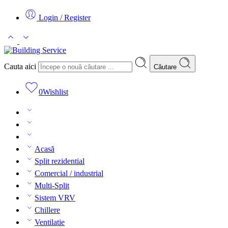
Login / Register
Cauta aici
Căutare
0
Wishlist
Acasă
Split rezidential
Comercial / industrial
Multi-Split
Sistem VRV
Chillere
Ventilatie