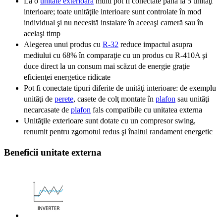
La o
unitate exterioară
multi pot fi conectate până la 5 unităţi
interioare; toate unităţile interioare sunt controlate în mod
individual şi nu necesită instalare în aceeaşi cameră sau în
acelaşi timp
Alegerea unui produs cu
R-32
reduce impactul asupra
mediului cu 68% în comparaţie cu un produs cu R-410A şi
duce direct la un consum mai scăzut de energie graţie
eficienţei energetice ridicate
Pot fi conectate tipuri diferite de unităţi interioare: de exemplu
unităţi de
perete
, casete de colţ montate în
plafon
sau unităţi
necarcasate de
plafon
fals compatibile cu unitatea externa
Unităţile exterioare sunt dotate cu un compresor swing,
renumit pentru zgomotul redus şi înaltul randament energetic
Beneficii unitate externa