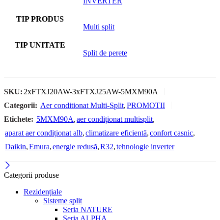
INVERTER
TIP PRODUS
Multi split
TIP UNITATE
Split de perete
SKU:
2xFTXJ20AW-3xFTXJ25AW-5MXM90A
Categorii:
Aer conditionat Multi-Split
,
PROMOTII
Etichete:
5MXM90A
,
aer condiționat multisplit
,
aparat aer condiționat alb
,
climatizare eficientă
,
confort casnic
,
Daikin
,
Emura
,
energie redusă
,
R32
,
tehnologie inverter
Categorii produse
Rezidențiale
Sisteme split
Seria NATURE
Seria ALPHA