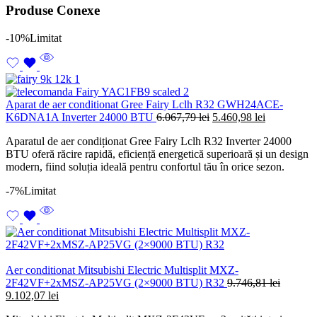
Produse Conexe
-10%
Limitat
Aparat de aer conditionat Gree Fairy Lclh R32 GWH24ACE-
Prețul
Prețul
K6DNA1A Inverter 24000 BTU
6.067,79
lei
5.460,98
lei
inițial
curent
Aparatul de aer condiționat Gree Fairy Lclh R32 Inverter 24000
a
este:
BTU oferă răcire rapidă, eficiență energetică superioară și un design
fost:
5.460,98 lei
modern, fiind soluția ideală pentru confortul tău în orice sezon.
6.067,79 lei.
-7%
Limitat
Aer conditionat Mitsubishi Electric Multisplit MXZ-
2F42VF+2xMSZ-AP25VG (2×9000 BTU) R32
9.746,81
lei
Prețul
Prețul
9.102,07
lei
inițial
curent