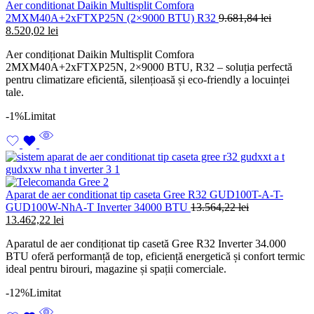
Aer conditionat Daikin Multisplit Comfora
2MXM40A+2xFTXP25N (2×9000 BTU) R32
9.681,84
lei
Prețul
Prețul
8.520,02
lei
inițial
curent
Aer condiționat Daikin Multisplit Comfora
a
este:
2MXM40A+2xFTXP25N, 2×9000 BTU, R32 – soluția perfectă
fost:
8.520,02 lei.
pentru climatizare eficientă, silențioasă și eco-friendly a locuinței
9.681,84 lei.
tale.
-1%
Limitat
Aparat de aer conditionat tip caseta Gree R32 GUD100T-A-T-
GUD100W-NhA-T Inverter 34000 BTU
13.564,22
lei
Prețul
Prețul
13.462,22
lei
inițial
curent
Aparatul de aer condiționat tip casetă Gree R32 Inverter 34.000
a
este:
BTU oferă performanță de top, eficiență energetică și confort termic
fost:
13.462,22 lei.
ideal pentru birouri, magazine și spații comerciale.
13.564,22 lei.
-12%
Limitat