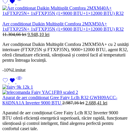
Aer conditionat Daikin Multisplit Comfora 2MXM50A+
1xFTXP25N+ 1xFTXP35N (1×9000 BTU+1×12000 BTU) R32
Prețul
Prețul
11.304,66
lei
9.948,10
lei
inițial
curent
Aer condiționat Daikin Multisplit Comfora 2MXM50A+ cu 2 unități
a
este:
interioare (FTXP25N și FTXP35N), 9000+12000 BTU, agent R32,
fost:
9.948,10 lei.
oferă climatizare eficientă, silențioasă și control facil al temperaturii
11.304,66 lei.
pentru întreaga locuință.
-10%
Limitat
Aparat de aer conditionat Gree Fairy Lclh R32 GWH09ACC-
Prețul
Prețul
K6DNA1A Inverter 9000 BTU
2.987,16
lei
2.688,41
lei
inițial
curent
Aparatul de aer condiționat Gree Fairy Lclh R32 Inverter 9000
a
este:
BTU oferă eficiență energetică superioară, răcire rapidă, funcționare
fost:
2.688,41 lei.
silențioasă și control inteligent, fiind alegerea perfectă pentru
2.987,16 lei.
confortul casei tale.