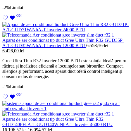
-2%
Limitat
Aparat de aer conditionat tip duct Gree Ultra Thin R32 GUD35P-
A-T-GUD35W-NhA-T Inverter 12000 BTU
6.558,16
lei
Prețul
Prețul
6.426,00
lei
inițial
curent
Gree Ultra Thin R32 Inverter 12000 BTU este soluția ideală pentru
a
este:
răcirea și încălzirea eficientă a locuințelor sau birourilor. Compact,
fost:
6.426,00 lei.
silențios și performant, acest aparat duct oferă control inteligent și
6.558,16 lei.
consum redus de energie.
-1%
Limitat
Aparat de aer conditionat tip duct Gree Ultra Thin R32
GUD140PH-A-T-GUD140W-NhA-T Inverter 46000 BTU
Prețul
Prețul
16.196,57
lei
16.094,57
lei