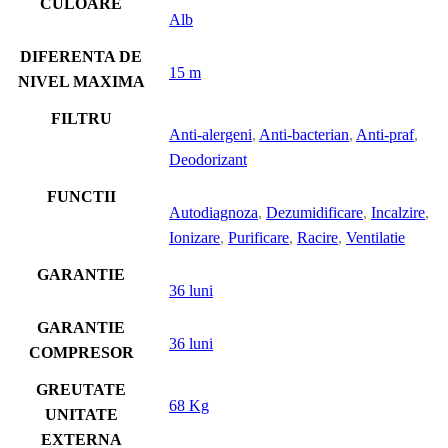
CULOARE
Alb
DIFERENTA DE
15 m
NIVEL MAXIMA
FILTRU
Anti-alergeni
,
Anti-bacterian
,
Anti-praf
,
Deodorizant
FUNCTII
Autodiagnoza
,
Dezumidificare
,
Incalzire
,
Ionizare
,
Purificare
,
Racire
,
Ventilatie
GARANTIE
36 luni
GARANTIE
36 luni
COMPRESOR
GREUTATE
68 Kg
UNITATE
EXTERNA