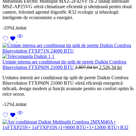
Mitsubishi Electric Multisplit MXZ-2F42VF cu 2 unități interioare
a
este:
MSZ-AP25VG oferă climatizare eficientă și silențioasă pentru două
fost:
9.102,07 lei.
camere, folosind agentul frigorific R32 ecologic și tehnologii
9.746,81 lei.
inteligente de economisire a energiei.
-10%
Limitat
Unitate interna aer conditionat tip split de perete Daikin Comfora
Prețul
Prețul
Bluevolution FTXP60N 21000 BTU
2.807,04
lei
2.526,34
lei
inițial
curent
Unitatea internă aer condiționat tip split de perete Daikin Comfora
a
este:
Bluevolution FTXP60N 21000 BTU oferă eficiență energetică
fost:
2.526,3
ridicată, design modern și funcții avansate pentru un confort optim în
2.807,04 lei.
orice sezon.
-12%
Limitat