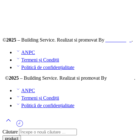
Solutionarea online a litigiilor
ANPC – SAL
©
2025
– Building Service. Realizat si promovat By
AllmaDesign
.
ANPC
Termeni și Condiții
Politică de confidențialitate
©
2025
– Building Service. Realizat si promovat By
AllmaDesign
.
ANPC
Termeni și Condiții
Politică de confidențialitate
Căutare