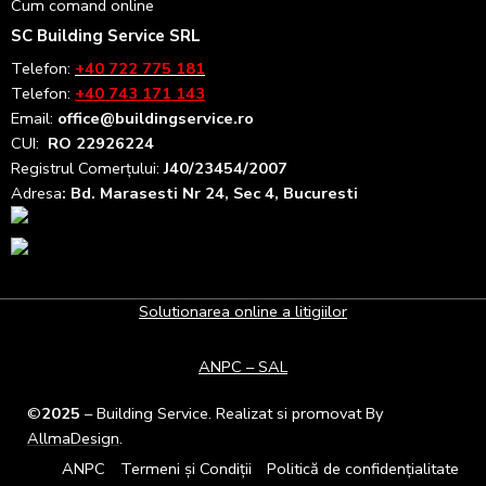
Cum comand online
SC Building Service SRL
Telefon:
+40 722 775 181
Telefon:
+40 743 171 143
Email:
office@buildingservice.ro
CUI:
RO 22926224
Registrul
Comerțului
:
J40/23454/2007
Adresa
: Bd. Marasesti Nr 24, Sec 4, Bucuresti
Solutionarea online a litigiilor
ANPC – SAL
©
2025
– Building Service. Realizat si promovat By
AllmaDesign
.
ANPC
Termeni și Condiții
Politică de confidențialitate