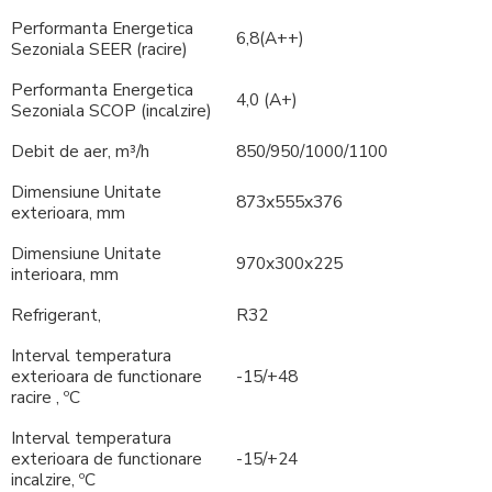
Performanta Energetica
6,8(А++)
Sezoniala SEER (
racire
)
Performanta Energetica
4,0 (А+)
Sezoniala SCOP (
incalzire
)
Debit de aer, m³/h
850/950/1000/1100
Dimensiune
Unitate
873х555х376
exterioara
, mm
Dimensiune
Unitate
970х300х225
interioara
, mm
Refrigerant,
R32
Interval temperatura
exterioara de functionare
-15/+48
racire
, ºC
Interval temperatura
exterioara de functionare
-15/+24
incalzire
, ºC