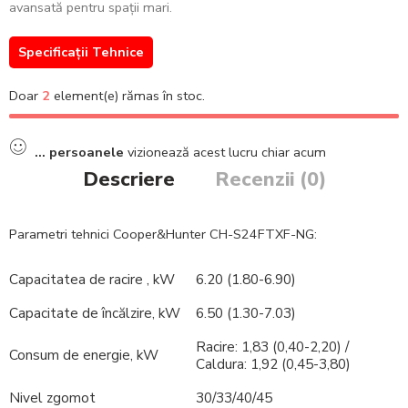
avansată pentru spații mari.
Specificații Tehnice
Doar
2
element(e) rămas în stoc.
...
persoanele
vizionează acest lucru chiar acum
Descriere
Recenzii (0)
Parametri tehnici Cooper&Hunter CH-S24FTXF-NG:
Capacitatea de
racire
, kW
6.20 (1.80-6.90)
Capacitate de
încălzire
, kW
6.50 (1.30-7.03)
Racire
: 1,83 (0,40-2,20) /
Consum de energie, kW
Caldura: 1,92 (0,45-3,80)
Nivel zgomot
30/33/40/45