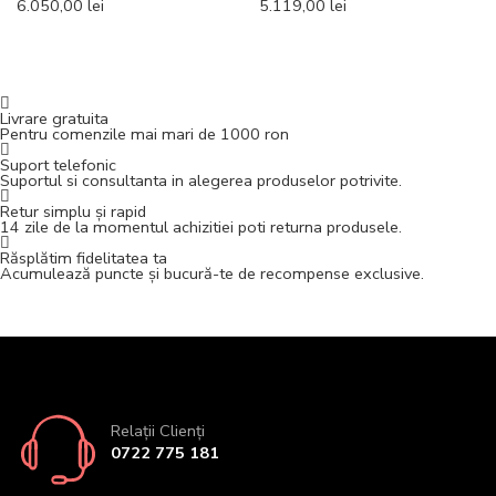
6.050,00
lei
5.119,00
lei
Livrare gratuita
Pentru comenzile mai mari de 1000 ron
Suport telefonic
Suportul si consultanta in alegerea produselor potrivite.
Retur simplu și rapid
14 zile de la momentul achizitiei poti returna produsele.
Răsplătim fidelitatea ta
Acumulează puncte și bucură-te de recompense exclusive.
Relații Clienți
0722 775 181