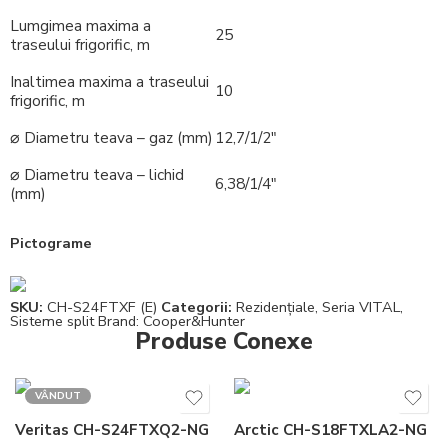
Lumgimea maxima
a
25
traseului frigorific, m
Inaltimea maxima
a
traseului
10
frigorific, m
⌀ Diametru teava – gaz (mm)
12,7/1/2″
⌀ Diametru teava – lichid
6,38/1/4″
(mm)
Pictograme
SKU:
CH-S24FTXF (E)
Categorii:
Rezidențiale
,
Seria VITAL
,
Sisteme split
Brand:
Cooper&Hunter
Produse Conexe
VÂNDUT
Veritas CH-S24FTXQ2-NG
Arctic CH-S18FTXLA2-NG