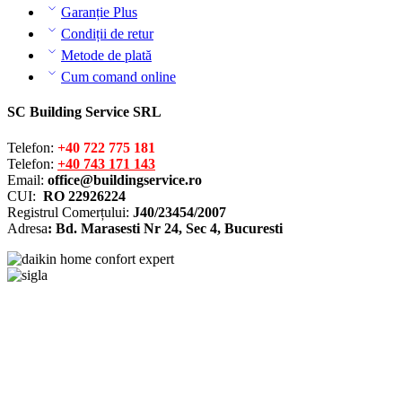
Garanție Plus
Condiții de retur
Metode de plată
Cum comand online
SC Building Service SRL
Telefon:
+40 722 775 181
Telefon:
+40 743 171 143
Email:
office@buildingservice.ro
CUI:
RO 22926224
Registrul
Comerțului
:
J40/23454/2007
Adresa
: Bd. Marasesti Nr 24, Sec 4, Bucuresti
Solutionarea online a litigiilor
ANPC – SAL