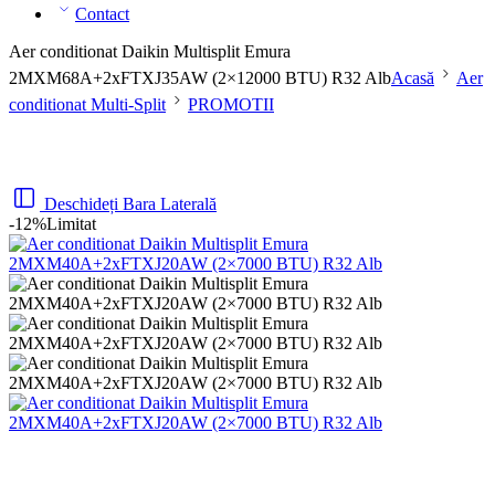
Contact
Aer conditionat Daikin Multisplit Emura
2MXM68A+2xFTXJ35AW (2×12000 BTU) R32 Alb
Acasă
Aer
conditionat Multi-Split
PROMOTII
Deschideți Bara Laterală
-12%
Limitat