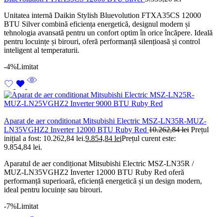
Unitatea internă Daikin Stylish Bluevolution FTXA35CS 12000
BTU Silver combină eficiența energetică, designul modern și
tehnologia avansată pentru un confort optim în orice încăpere. Ideală
pentru locuințe și birouri, oferă performanță silențioasă și control
inteligent al temperaturii.
-4%
Limitat
Aparat de aer conditionat Mitsubishi Electric MSZ-LN35R-MUZ-
LN35VGHZ2 Inverter 12000 BTU Ruby Red
10.262,84
lei
Prețul
inițial a fost: 10.262,84 lei.
9.854,84
lei
Prețul curent este:
9.854,84 lei.
Aparatul de aer condiționat Mitsubishi Electric MSZ-LN35R /
MUZ-LN35VGHZ2 Inverter 12000 BTU Ruby Red oferă
performanță superioară, eficiență energetică și un design modern,
ideal pentru locuințe sau birouri.
-7%
Limitat