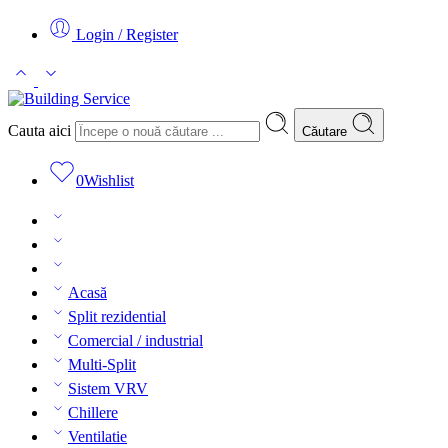
Login / Register
Cauta aici
Căutare
0
Wishlist
Acasă
Split rezidential
Comercial / industrial
Multi-Split
Sistem VRV
Chillere
Ventilatie