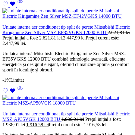
Unitate interna aer conditionat tip split de perete Mitsubishi Electric
Kirigamine Zen SIlver MSZ-EF35VGKS 12000 BTU
2.621,81
lei
Prețul inițial a fost: 2.621,81 lei.
2.447,99
lei
Prețul curent este:
2.447,99 lei.
Unitatea internă Mitsubishi Electric Kirigamine Zen Silver MSZ-
EF35VGKS 12000 BTU combină tehnologia avansată, eficiența
energetică și designul elegant, oferind climatizare optimă și confort
sporit în locuințe și birouri.
-1%
Limitat
Unitate interna aer conditionat tip split de perete Mitsubishi Electric
MSZ-AP35VGK 12000 BTU
1.936,01
lei
Prețul inițial a fost:
1.936,01 lei.
1.916,58
lei
Prețul curent este: 1.916,58 lei.
Unitatea internă de aer condiționat tip split de perete Mitsubishi