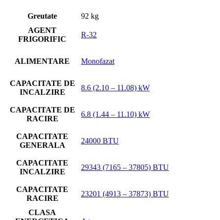
Greutate
92 kg
AGENT
R-32
FRIGORIFIC
ALIMENTARE
Monofazat
CAPACITATE DE
8.6 (2.10 – 11.08) kW
INCALZIRE
CAPACITATE DE
6.8 (1.44 – 11.10) kW
RACIRE
CAPACITATE
24000 BTU
GENERALA
CAPACITATE
29343 (7165 – 37805) BTU
INCALZIRE
CAPACITATE
23201 (4913 – 37873) BTU
RACIRE
CLASA