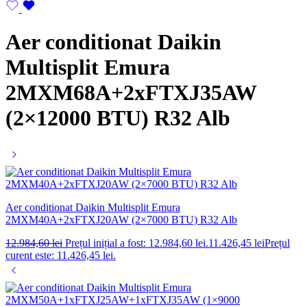
Aer conditionat Daikin
Multisplit Emura
2MXM68A+2xFTXJ35AW
(2×12000 BTU) R32 Alb
Aer conditionat Daikin Multisplit Emura
2MXM40A+2xFTXJ20AW (2×7000 BTU) R32 Alb
12.984,60
lei
Prețul inițial a fost: 12.984,60 lei.
11.426,45
lei
Prețul
curent este: 11.426,45 lei.