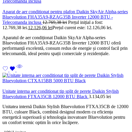
Aparat de aer conditionat pentru plafon Daikin SkyAir Alpha-series
Bluevolution FHA35A9-RZAG35B Inverter 12000 BTU -
Telecomanda inclusa
12.769,38
lei
Prețul inițial a fost:
12.769,38 lei.
12.126,06
lei
Prețul curent este: 12.126,06 lei.
Aparatul de aer condiționat Daikin SkyAir Alpha-series
Bluevolution FHA35A9-RZAG35B Inverter 12000 BTU oferă
performanță excelentă, consum redus de energie și control facil prin
telecomandă, ideal pentru spații comerciale și rezidențiale.
Unitate interna aer conditionat tip split de perete Daikin Stylish
Bluevolution FTXA35CB 12000 BTU Black
3.134,05
lei
Unitatea internă Daikin Stylish Bluevolution FTXA35CB de 12000
BTU, culoare Black, combină designul modern cu eficiența
energetică superioară și tehnologia inovatoare Bluevolution pentru
un confort termic optim în orice încăpere.