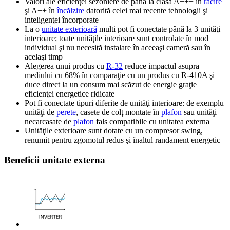
Valori ale eficienţei sezoniere de până la clasa A+++ în
răcire
şi A++ în
încălzire
datorită celei mai recente tehnologii şi
inteligenţei încorporate
La o
unitate exterioară
multi pot fi conectate până la 3 unităţi
interioare; toate unităţile interioare sunt controlate în mod
individual şi nu necesită instalare în aceeaşi cameră sau în
acelaşi timp
Alegerea unui produs cu
R-32
reduce impactul asupra
mediului cu 68% în comparaţie cu un produs cu R-410A şi
duce direct la un consum mai scăzut de energie graţie
eficienţei energetice ridicate
Pot fi conectate tipuri diferite de unităţi interioare: de exemplu
unităţi de
perete
, casete de colţ montate în
plafon
sau unităţi
necarcasate de
plafon
fals compatibile cu unitatea externa
Unităţile exterioare sunt dotate cu un compresor swing,
renumit pentru zgomotul redus şi înaltul randament energetic
Beneficii unitate externa