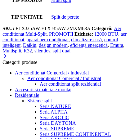
TIP PRODUS
Multi split
TIP UNITATE
Split de perete
SKU:
FTXJ35AW-FTXJ35AW-2MXM68A
Categorii:
Aer
conditionat Multi-Split
,
PROMOTII
Etichete:
12000 BTU
,
aer
conditionat
,
aparat aer condiționat
,
climatizare casă
,
control
inteligent
,
Daikin
,
design modern
,
eficiență energetică
,
Emura
,
Multisplit
,
R32
,
silențios
,
split dual
Categorii produse
Aer conditionat Comercial / Industrial
Aer conditionat Comercial / Industrial
Aer conditionat split rezidential
Accesorii si materiale montaj
Rezidențiale
Sisteme split
Seria NATURE
Seria ALPHA
Seria ARCTIC
Seria DAYTONA
Seria SUPREME
Seria SUPREME CONTINENTAL