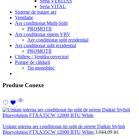
Seria VERITAS
Seria VITAL
Sisteme de tratare aer
Ventilatie
Aer conditionat Multi-Split
PROMOTII
Aer conditionat sistem VRV
Aer conditionat split rezidential
Aer conditionat split rezidential
PROMOTII
Chillere / Ventiloconvectori
Pompe de căldură
Tip monobloc
Produse Conexe
Unitate interna aer conditionat tip split de perete Daikin Stylish
Bluevolution FTXA35CW 12000 BTU White
3.044,09
lei