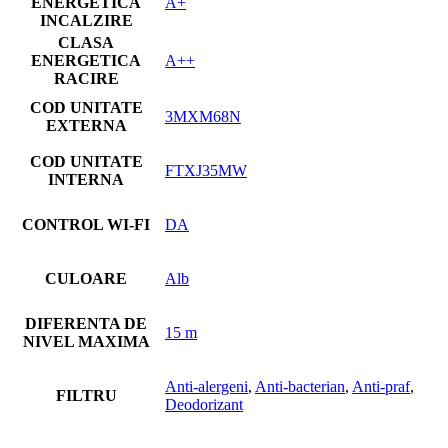
ENERGETICA
A+
INCALZIRE
CLASA
ENERGETICA
A++
RACIRE
COD UNITATE
3MXM68N
EXTERNA
COD UNITATE
FTXJ35MW
INTERNA
CONTROL WI-FI
DA
CULOARE
Alb
DIFERENTA DE
15 m
NIVEL MAXIMA
Anti-alergeni
,
Anti-bacterian
,
Anti-praf
,
FILTRU
Deodorizant