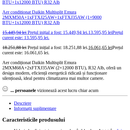
Aer conditionat Daikin Multisplit Emura
2MXM50A+1xFTXJ25AW+1xFTXJ35AW (1×9000
BTU+1x12000 BTU) R32 Alb
15.449,94
lei
Prețul inițial a fost: 15.449,94 lei.
13.595,95
lei
Prețul
curent este: 13.595,95 lei.
18.251,88
lei
Prețul inițial a fost: 18.251,88 lei.
16.061,65
lei
Prețul
curent este: 16.061,65 lei.
Aer condiționat Daikin Multisplit Emura
2MXM68A+2xFTXJ35AW (2×12000 BTU), R32 Alb, oferă un
design modern, eficiență energetică ridicată și funcționare
silențioasă, ideal pentru climatizarea mai multor camere.
...
persoanele
vizionează acest lucru chiar acum
Descriere
Informații suplimentare
Caracteristicile produsului