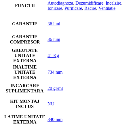
Autodiagnoza
,
Dezumidificare
,
Incalzire
,
FUNCTII
Ionizare
,
Purificare
,
Racire
,
Ventilatie
GARANTIE
36 luni
GARANTIE
36 luni
COMPRESOR
GREUTATE
UNITATE
41 Kg
EXTERNA
INALTIME
UNITATE
734 mm
EXTERNA
INCARCARE
20 gr/ml
SUPLIMENTARA
KIT MONTAJ
NU
INCLUS
LATIME UNITATE
340 mm
EXTERNA