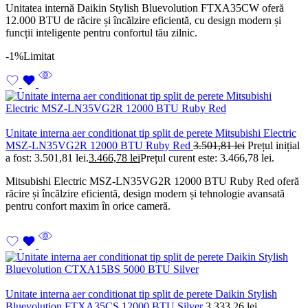
Unitatea internă Daikin Stylish Bluevolution FTXA35CW oferă
12.000 BTU de răcire și încălzire eficientă, cu design modern și
funcții inteligente pentru confortul tău zilnic.
-1%
Limitat
Unitate interna aer conditionat tip split de perete Mitsubishi Electric
MSZ-LN35VG2R 12000 BTU Ruby Red
3.501,81
lei
Prețul inițial
a fost: 3.501,81 lei.
3.466,78
lei
Prețul curent este: 3.466,78 lei.
Mitsubishi Electric MSZ-LN35VG2R 12000 BTU Ruby Red oferă
răcire și încălzire eficientă, design modern și tehnologie avansată
pentru confort maxim în orice cameră.
Unitate interna aer conditionat tip split de perete Daikin Stylish
Bluevolution FTXA35CS 12000 BTU Silver
3.333,26
lei