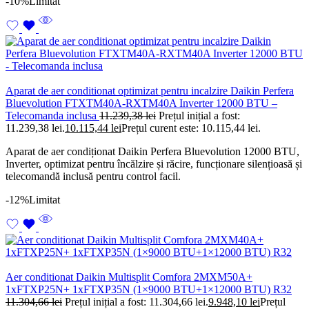
-10%
Limitat
Aparat de aer conditionat optimizat pentru incalzire Daikin Perfera
Bluevolution FTXTM40A-RXTM40A Inverter 12000 BTU –
Telecomanda inclusa
11.239,38
lei
Prețul inițial a fost:
11.239,38 lei.
10.115,44
lei
Prețul curent este: 10.115,44 lei.
Aparat de aer condiționat Daikin Perfera Bluevolution 12000 BTU,
Inverter, optimizat pentru încălzire și răcire, funcționare silențioasă și
telecomandă inclusă pentru control facil.
-12%
Limitat
Aer conditionat Daikin Multisplit Comfora 2MXM50A+
1xFTXP25N+ 1xFTXP35N (1×9000 BTU+1×12000 BTU) R32
11.304,66
lei
Prețul inițial a fost: 11.304,66 lei.
9.948,10
lei
Prețul