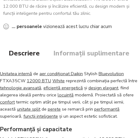
12.000 BTU de răcire și încălzire eficientă, cu design modern și
funcții inteligente pentru confortul tău zilnic.
...
persoanele
vizionează acest lucru chiar acum
Descriere
Informații suplimentare
Unitatea internă
de
aer condiționat Daikin
Stylish
Bluevolution
FTXA35CW
12000 BTU
White
reprezintă combinația perfectă între
tehnologie avansată
,
eficiență energetică
și
design elegant
, fiind
alegerea ideală pentru orice
locuință
modernă. Proiectată să ofere
confort
termic optim atât pe timpul verii, cât și pe timpul iernii,
această
unitate split
de
perete
se remarcă prin
performanță
superioară,
funcții inteligente
și un aspect estetic sofisticat.
Performanță și capacitate