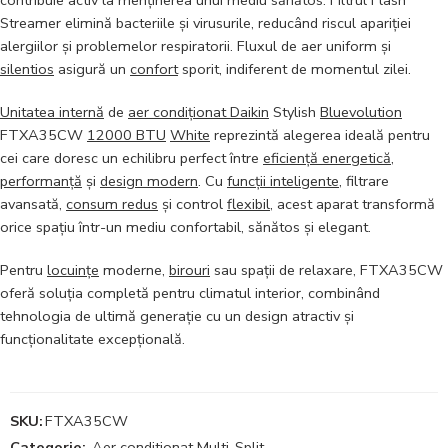
contribuie activ la menținerea unui mediu sănătos. Filtrul Flash
Streamer elimină bacteriile și virusurile, reducând riscul apariției
alergiilor și problemelor respiratorii. Fluxul de aer uniform și
silentios
asigură un
confort
sporit, indiferent de momentul zilei.
Unitatea internă
de
aer condiționat Daikin
Stylish
Bluevolution
FTXA35CW
12000 BTU
White
reprezintă alegerea ideală pentru
cei care doresc un echilibru perfect între
eficiență energetică
,
performanță
și
design modern
. Cu
funcții inteligente
, filtrare
avansată,
consum redus
și control
flexibil
, acest aparat transformă
orice spațiu într-un mediu confortabil, sănătos și elegant.
Pentru
locuințe
moderne,
birouri
sau spații de relaxare, FTXA35CW
oferă soluția completă pentru climatul interior, combinând
tehnologia de ultimă generație cu un design atractiv și
funcționalitate excepțională.
SKU:
FTXA35CW
Categorie:
Aer conditionat Multi-Split