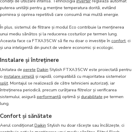
condiții de utilizare intensă. Tehnologia
inverter
reglează automat
puterea unității pentru
a
menține temperatura dorită, evitând
pornirea și oprirea repetitivă care consumă mai multă energie.
În plus, sistemul de filtrare și modul Eco contribuie la menținerea
unui mediu sănătos și la reducerea costurilor pe termen lung.
Aceasta face ca FTXA35CW să fie nu doar o investiție în
confort
, ci
și una inteligentă din punct de vedere economic și ecologic.
Instalare și întreținere
Unitatea de
perete
Daikin
Stylish FTXA35CW este proiectată pentru
o
instalare simplă
și rapidă, compatibilă cu majoritatea sistemelor
split
. Montajul se realizează de către tehnicieni autorizați, iar
întreținerea periodică, precum curățarea filtrelor și verificarea
sistemului, asigură
performanță
optimă și
durabilitate
pe termen
lung.
Confort și sănătate
Aerul condiționat
Daikin
Stylish nu doar răcește sau încălzește, ci