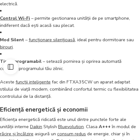
electrică.
Control Wi-Fi
– permite gestionarea unității de pe smartphone,
indiferent dacă ești acasă sau plecat.
Mod Silent
–
funcționare silențioasă
, ideal pentru dormitoare sau
birouri
.
Timer programabil
– setează pornirea și oprirea automată
conform programului tău zilnic.
Aceste
funcții inteligente
fac din FTXA35CW un aparat adaptat
stilului de viață modern, combinând confortul termic cu flexibilitatea
controlului de la distanță.
Eficiență energetică și economii
Eficiența energetică ridicată este unul dintre punctele forte ale
unității interne
Daikin
Stylish
Bluevolution
. Clasa
A+++
în modul de
răcire și încălzire
asigură un
consum redus
de energie, chiar și în