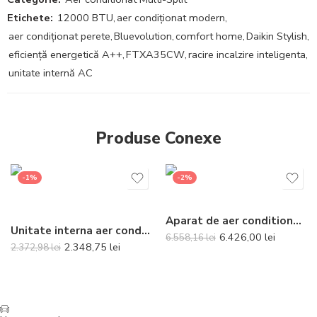
Etichete:
12000 BTU
,
aer condiționat modern
,
aer condiționat perete
,
Bluevolution
,
comfort home
,
Daikin Stylish
,
eficiență energetică A++
,
FTXA35CW
,
racire incalzire inteligenta
,
unitate internă AC
Produse Conexe
-1%
-2%
Aparat de aer conditionat tip duct Gree Ultra Thin R32 GUD35P-A-T-GUD35W-NhA-T Inverter 12000 BTU
Unitate interna aer conditionat tip split de perete Mitsubishi Electric Kirigamine Zen White MSZ-EF35VGKW 12000 BTU
6.426,00
lei
6.558,16
lei
2.348,75
lei
2.372,98
lei