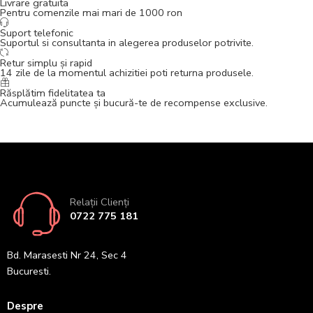
Livrare gratuita
Pentru comenzile mai mari de 1000 ron
Suport telefonic
Suportul si consultanta in alegerea produselor potrivite.
Retur simplu și rapid
14 zile de la momentul achizitiei poti returna produsele.
Răsplătim fidelitatea ta
Acumulează puncte și bucură-te de recompense exclusive.
Relații Clienți
0722 775 181
Bd. Marasesti Nr 24, Sec 4
Bucuresti.
Despre