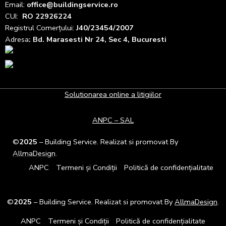
Email:
office@buildingservice.ro
CUI:
RO 22926224
Registrul
Comerțului
:
J40/23454/2007
Adresa
: Bd. Marasesti Nr 24, Sec 4, Bucuresti
Solutionarea online a litigiilor
ANPC – SAL
©
2025
– Building Service. Realizat si promovat By
AllmaDesign
.
ANPC
Termeni și Condiții
Politică de confidențialitate
©
2025
– Building Service. Realizat si promovat By
AllmaDesign
.
ANPC
Termeni și Condiții
Politică de confidențialitate