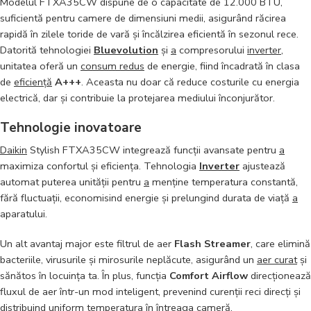
Modelul FTXA35CW dispune de o capacitate de 12.000 BTU,
suficientă pentru camere de dimensiuni medii, asigurând răcirea
rapidă în zilele toride de vară și încălzirea eficientă în sezonul rece.
Datorită tehnologiei
Bluevolution
și
a
compresorului
inverter
,
unitatea oferă un
consum redus
de energie, fiind încadrată în clasa
de
eficiență
A+++
. Aceasta nu doar că reduce costurile cu energia
electrică, dar și contribuie la protejarea mediului înconjurător.
Tehnologie inovatoare
Daikin
Stylish FTXA35CW integrează funcții avansate pentru
a
maximiza confortul și eficiența. Tehnologia
Inverter
ajustează
automat puterea unității pentru
a
menține temperatura constantă,
fără fluctuații, economisind energie și prelungind durata de viață
a
aparatului.
Un alt avantaj major este filtrul de aer
Flash Streamer
, care elimină
bacteriile, virusurile și mirosurile neplăcute, asigurând un
aer curat
și
sănătos în locuința ta. În plus, funcția
Comfort Airflow
direcționează
fluxul de aer într-un mod inteligent, prevenind curenții reci direcți și
distribuind uniform temperatura în întreaga cameră.