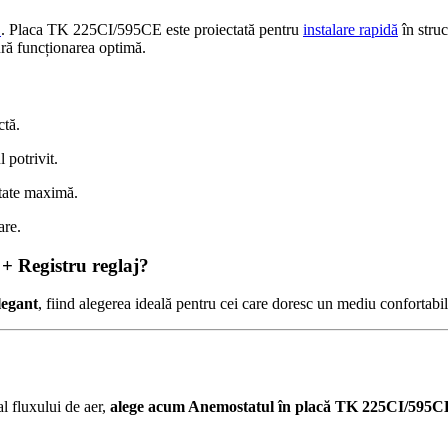
C
. Placa TK 225CI/595CE este proiectată pentru
instalare rapidă
în struc
gură funcționarea optimă.
ctă.
 potrivit.
itate maximă.
are.
+ Registru reglaj?
legant
, fiind alegerea ideală pentru cei care doresc un mediu confortabil 
l fluxului de aer,
alege acum Anemostatul în placă TK 225CI/595