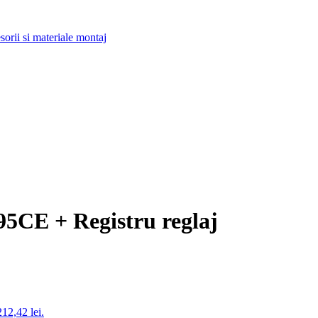
orii si materiale montaj
5CE + Registru reglaj
212,42 lei.