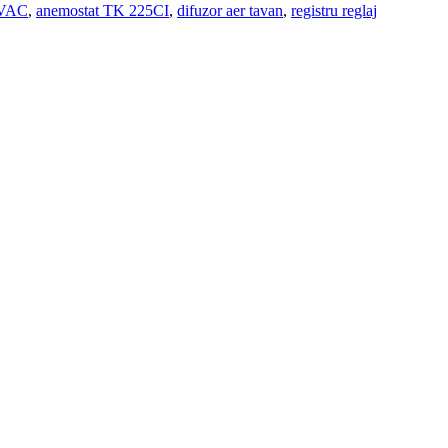
HVAC
,
anemostat TK 225CI
,
difuzor aer tavan
,
registru reglaj