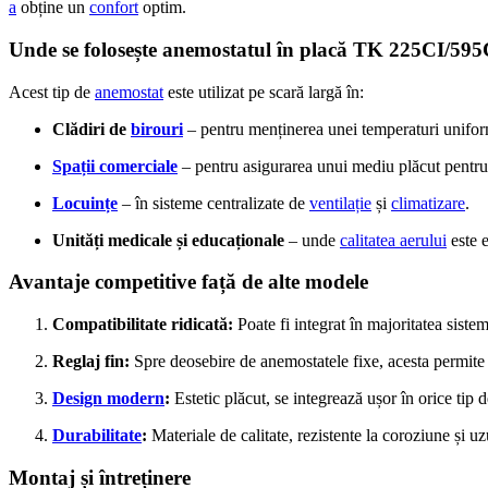
a
obține un
confort
optim.
Unde se folosește anemostatul în placă TK 225CI/59
Acest tip de
anemostat
este utilizat pe scară largă în:
Clădiri de
birouri
– pentru menținerea unei temperaturi unifo
Spații comerciale
– pentru asigurarea unui mediu plăcut pentru 
Locuințe
– în sisteme centralizate de
ventilație
și
climatizare
.
Unități medicale și educaționale
– unde
calitatea aerului
este e
Avantaje competitive față de alte modele
Compatibilitate ridicată:
Poate fi integrat în majoritatea siste
Reglaj fin:
Spre deosebire de anemostatele fixe, acesta permite c
Design modern
:
Estetic plăcut, se integrează ușor în orice tip de
Durabilitate
:
Materiale de calitate, rezistente la coroziune și uz
Montaj și întreținere