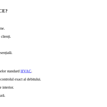
5CE?
rme.
clienți.
sențială.
melor standard
HVAC
.
ontrolul exact al debitului.
 interior.
ură.