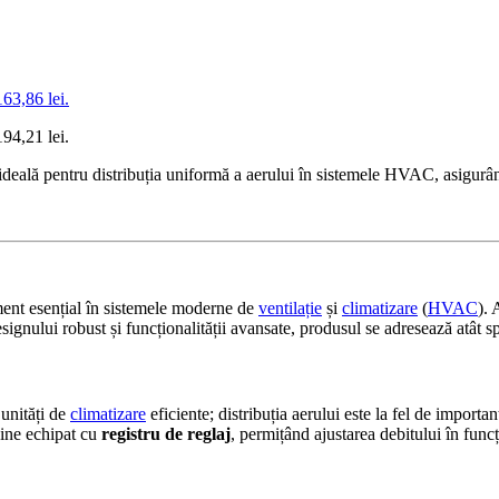
163,86 lei.
194,21 lei.
deală pentru distribuția uniformă a aerului în sistemele HVAC, asigurân
ent esențial în sistemele moderne de
ventilație
și
climatizare
(
HVAC
).
esignului robust și funcționalității avansate, produsul se adresează atât spa
 unități de
climatizare
eficiente; distribuția aerului este la fel de import
ine echipat cu
registru de reglaj
, permițând ajustarea debitului în funcț