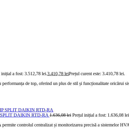
 inițial a fost: 3.512,78 lei.
3.410,78
lei
Prețul curent este: 3.410,78 lei.
rmanța de top, oferind un plus de stil și funcționalitate oricărui sis
SPLIT DAIKIN RTD-RA
1.636,08
lei
Prețul inițial a fost: 1.636,08 lei
ermite controlul centralizat și monitorizarea precisă a sistemelor HVAC