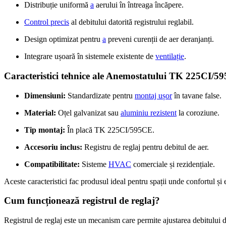
Distribuție uniformă
a
aerului în întreaga încăpere.
Control precis
al debitului datorită registrului reglabil.
Design optimizat pentru
a
preveni curenții de aer deranjanți.
Integrare ușoară în sistemele existente de
ventilație
.
Caracteristici tehnice ale Anemostatului TK 225CI/5
Dimensiuni:
Standardizate pentru
montaj ușor
în tavane false.
Material:
Oțel galvanizat sau
aluminiu rezistent
la coroziune.
Tip montaj:
În placă TK 225CI/595CE.
Accesoriu inclus:
Registru de reglaj pentru debitul de aer.
Compatibilitate:
Sisteme
HVAC
comerciale și rezidențiale.
Aceste caracteristici fac produsul ideal pentru spații unde confortul și e
Cum funcționează registrul de reglaj?
Registrul de reglaj este un mecanism care permite ajustarea debitului de 