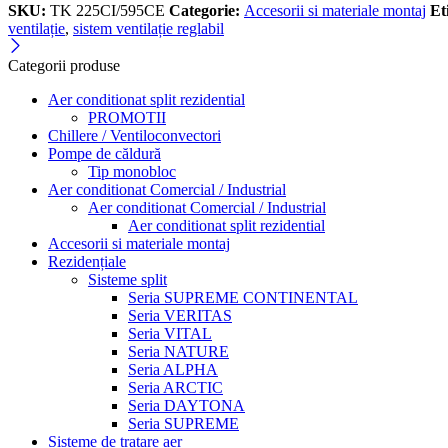
SKU:
TK 225CI/595CE
Categorie:
Accesorii si materiale montaj
Et
ventilație
,
sistem ventilație reglabil
Categorii produse
Aer conditionat split rezidential
PROMOTII
Chillere / Ventiloconvectori
Pompe de căldură
Tip monobloc
Aer conditionat Comercial / Industrial
Aer conditionat Comercial / Industrial
Aer conditionat split rezidential
Accesorii si materiale montaj
Rezidențiale
Sisteme split
Seria SUPREME CONTINENTAL
Seria VERITAS
Seria VITAL
Seria NATURE
Seria ALPHA
Seria ARCTIC
Seria DAYTONA
Seria SUPREME
Sisteme de tratare aer