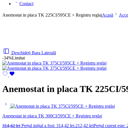
Contact
Anemostat in placa TK 225CI/595CE + Registru reglaj
Acasă
Acces
Deschideți Bara Laterală
-34%
Limitat
Anemostat in placa TK 225CI/59
Anemostat in placa TK 300CI/595CE + Registru reglaj
314,42
lei
Prețul inițial a fost: 314,42 lei.
212,42
lei
Prețul curent este: 