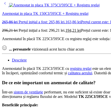
Anemostat in placa TK 150CI/595CE + Registru reglaj
265,86
lei
Prețul inițial a fost: 265,86 lei.
163,86
lei
Prețul curent este: 
296,21
lei
Prețul inițial a fost: 296,21 lei.
194,21
lei
Prețul curent este: 
Anemostatul în placă TK 225CI/595CE cu registru reglaj este soluția i
...
persoanele
vizionează acest lucru chiar acum
Descriere
Anemostatul în placă TK 225CI/595CE cu
registru reglaj
este un elem
în încăperi, optimizând confortul termic și
calitatea aerului
. Datorită d
De ce este important un anemostat de calitate?
Într-un
sistem de ventilație
performant, nu este suficient să existe doar
direcționarea și reglarea fluxului de aer. Modelul
TK 225CI/595CE
v
Beneficiile principale: