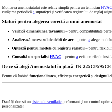
Montarea anemostatului este relativ simplă pentru un tehnician
HVA
curățarea periodică
a
suprafeței și verificarea registrului de reglaj asi
Sfaturi pentru alegerea corectă a unui anemostat
Verifică dimensiunea tavanului
– pentru compatibilitate perfe
Analizează necesarul de debit de aer
– pentru
a
alege modelul
Optează pentru modele cu registru reglabil
– pentru flexibil
Consultă un specialist
HVAC
– pentru
a
evita erorile de instal
De ce să alegi Anemostatul în placă TK 225CI/595CE 
Pentru că îmbină
funcționalitatea
,
eficiența energetică
și
designul e
Dacă îți dorești un
sistem de ventilație
performant și un control optim a
personalizate!