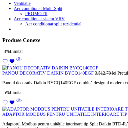
Ventilatie
Aer conditionat Multi-Split
PROMOTII
Aer conditionat sistem VRV
Aer conditionat split rezidential
Produse Conexe
-3%
Limitat
PANOU DECORATIV DAIKIN BYCQ140EGF
3.512,78
lei
Prețul
Panoul decorativ Daikin BYCQ140EGF combină designul modern cu perfo
-5%
Limitat
ADAPTOR MODBUS PENTRU UNITATILE INTERIOARE TIP 
Adaptorul Modbus pentru unitățile interioare tip Split Daikin RTD-RA p