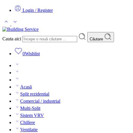
Login / Register
Cauta aici
Căutare
0
Wishlist
Acasă
Split rezidential
Comercial / industrial
Multi-Split
Sistem VRV
Chillere
Ventilatie