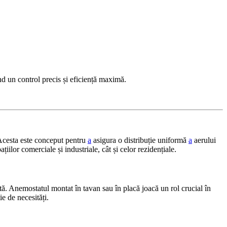
d un control precis și eficiență maximă.
 Acesta este conceput pentru
a
asigura o distribuție uniformă
a
aerului
țiilor comerciale și industriale, cât și celor rezidențiale.
antă. Anemostatul montat în tavan sau în placă joacă un rol crucial în
ie de necesități.