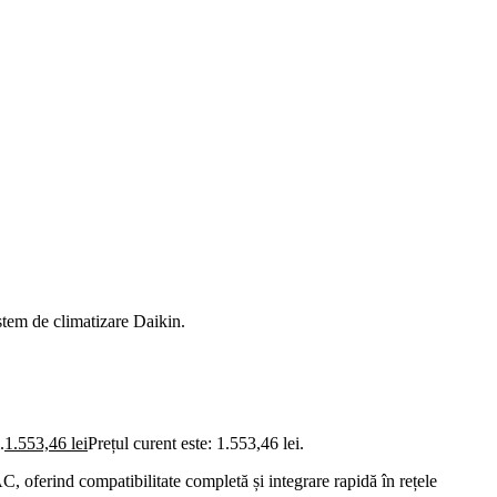
tem de climatizare Daikin.
.
1.553,46
lei
Prețul curent este: 1.553,46 lei.
, oferind compatibilitate completă și integrare rapidă în rețele