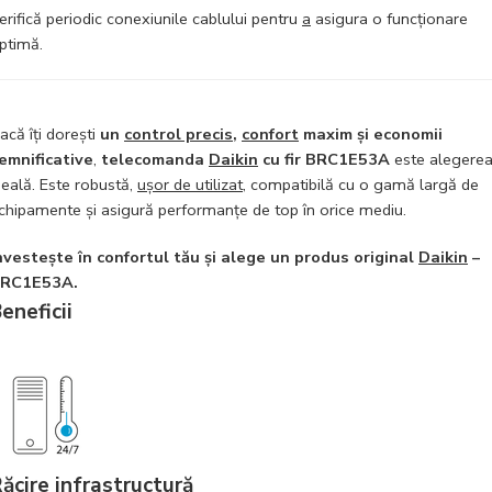
erifică periodic conexiunile cablului pentru
a
asigura o funcționare
ptimă.
acă îți dorești
un
control precis
,
confort
maxim și economii
emnificative
,
telecomanda
Daikin
cu fir BRC1E53A
este alegere
deală. Este robustă,
ușor de utilizat
, compatibilă cu o gamă largă de
chipamente și asigură performanțe de top în orice mediu.
nvestește în confortul tău și alege un produs original
Daikin
–
RC1E53A.
eneficii
ăcire infrastructură