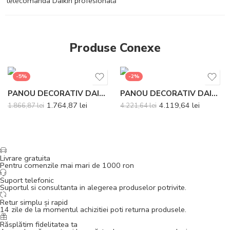
telecomanda Daikin profesională
Produse Conexe
-5%
-2%
PANOU DECORATIV DAIKIN BYCQ140E
PANOU DECORATIV DAIKIN BYBCQ40H
1.764,87
lei
4.119,64
lei
1.866,87
lei
4.221,64
lei
Livrare gratuita
Pentru comenzile mai mari de 1000 ron
Suport telefonic
Suportul si consultanta in alegerea produselor potrivite.
Retur simplu și rapid
14 zile de la momentul achizitiei poti returna produsele.
Răsplătim fidelitatea ta