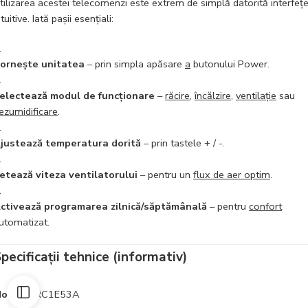
tilizarea acestei telecomenzi este extrem de simplă datorită interfețe
ntuitive. Iată pașii esențiali:
ornește unitatea
– prin simpla apăsare
a
butonului Power.
electează modul de funcționare
–
răcire
,
încălzire
,
ventilație
sau
ezumidificare
.
justează temperatura dorită
– prin tastele + / -.
etează viteza ventilatorului
– pentru un
flux de aer optim
.
ctivează programarea zilnică/săptămânală
– pentru
confort
utomatizat.
pecificații tehnice (informativ)
odel:
BRC1E53A