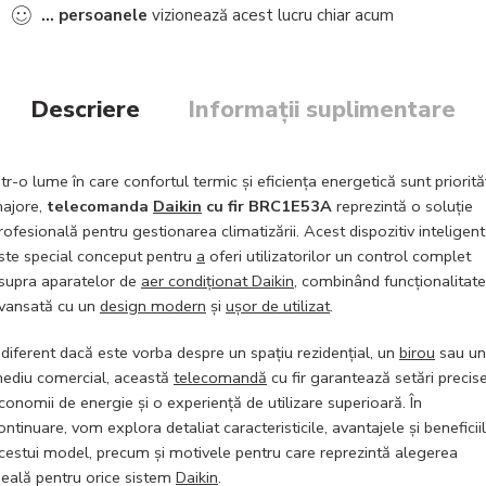
...
persoanele
vizionează acest lucru chiar acum
Descriere
Informații suplimentare
ntr-o lume în care confortul termic și eficiența energetică sunt priorită
ajore,
telecomanda
Daikin
cu fir BRC1E53A
reprezintă o soluție
rofesională pentru gestionarea climatizării. Acest dispozitiv inteligent
ste special conceput pentru
a
oferi utilizatorilor un control complet
supra aparatelor de
aer condiționat Daikin
, combinând funcționalitat
vansată cu un
design modern
și
ușor de utilizat
.
ndiferent dacă este vorba despre un spațiu rezidențial, un
birou
sau un
ediu comercial, această
telecomandă
cu fir garantează setări precise
conomii de energie și o experiență de utilizare superioară. În
ontinuare, vom explora detaliat caracteristicile, avantajele și beneficii
cestui model, precum și motivele pentru care reprezintă alegerea
deală pentru orice sistem
Daikin
.