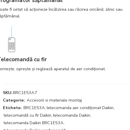
Programator săptămânal
oate fi setat să acţioneze încălzirea sau răcirea oricând, zilnic sau
ăptămânal.
elecomandă cu fir
orneşte, opreşte şi reglează aparatul de aer condiţionat.
SKU:
BRC1E53A7
Categorie:
Accesorii si materiale montaj
Etichete:
BRC1E53A
,
telecomanda aer condiționat Daikin
,
telecomandă cu fir Daikin
,
telecomanda Daikin
,
telecomanda Daikin BRC1E53A
,