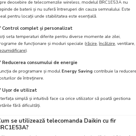
pre deosebire de telecomenzile wireless, modelul BRC1E53A nu
epinde de baterii și nu suferă întreruperi din cauza semnalului. Este
deal pentru locații unde stabilitatea este esențială.
✅
Control complet și personalizat
oți seta temperaturi diferite pentru diverse momente ale zilei,
rograme de funcționare și moduri speciale (
răcire
,
încălzire
, ventilare,
ezumidificare
).
✅
Reducerea consumului de energie
uncția de programare și modul
Energy Saving
contribuie la reducer
osturilor de întreținere.
✅
Ușor de utilizat
nterfața simplă și intuitivă face ca orice utilizator să poată gestiona
etările fără dificultăți.
um se utilizează telecomanda Daikin cu fir
BRC1E53A?