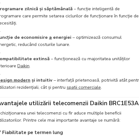
rogramare zilnică și săptămânală
– funcție inteligentă de
rogramare care permite setarea ciclurilor de funcționare în funcție de
ecesități.
uncție de economisire
a
energiei
– optimizează consumul
nergetic, reducând costurile lunare.
ompatibilitate extinsă
– funcționează cu majoritatea unităților
nterioare
Daikin
.
esign modern
și intuitiv
– interfață prietenoasă, potrivită atât pent
tilizatori rezidențiali, cât și pentru
spații comerciale
.
vantajele utilizării telecomenzii Daikin BRC1E53A
chiziționarea unei telecomenzi cu fir aduce multiple beneficii
tilizatorilor. Printre cele mai importante avantaje se numără:
✅
Fiabilitate pe termen lung