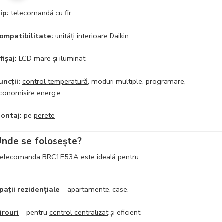
ip:
telecomandă
cu fir
ompatibilitate:
unități interioare
Daikin
fișaj:
LCD mare și iluminat
uncții:
control temperatură
, moduri multiple, programare,
conomisire energie
ontaj:
pe
perete
nde se folosește?
elecomanda BRC1E53A este ideală pentru:
pații rezidențiale
– apartamente, case.
irouri
– pentru
control centralizat
și eficient.