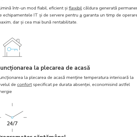
limină într-un mod fiabil, eficient şi
flexibil
căldura generată permane
e echipamentele IT şi de servere pentru
a
garanta un timp de operar
axim, dar şi cea mai bună rentabilitate.
uncţionarea la plecarea de acasă
uncţionarea la plecarea de acasă menține temperatura interioară la
ivelul de
confort
specificat pe durata absenţei, economisind astfel
nergie