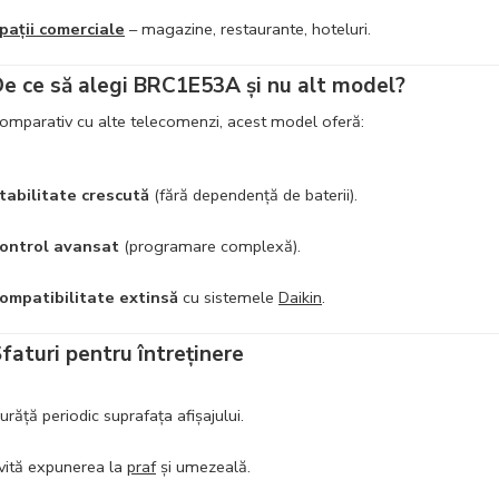
pații comerciale
– magazine, restaurante, hoteluri.
e ce să alegi BRC1E53A și nu alt model?
omparativ cu alte telecomenzi, acest model oferă:
tabilitate crescută
(fără dependență de baterii).
ontrol avansat
(programare complexă).
ompatibilitate extinsă
cu sistemele
Daikin
.
faturi pentru întreținere
urăță periodic suprafața afișajului.
vită expunerea la
praf
și umezeală.