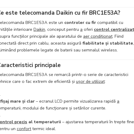
e este telecomanda Daikin cu fir BRC1E53A?
elecomanda BRC1E53A este un
controler cu fir
compatibil cu
nitățile interioare
Daikin
, conceput pentru
a
oferi
control centraliza
supra funcțiilor principale ale aparatului de
aer condiționat
. Fiind
onectată direct prin cablu, aceasta asigură
fiabilitate și stabilitate
,
liminând problemele legate de baterii sau semnalul wireless.
aracteristici principale
elecomanda BRC1E53A se remarcă printr-o serie de caracteristici
ehnice care o fac extrem de eficientă și
ușor de utilizat
:
fișaj mare și clar
– ecranul LCD permite vizualizarea rapidă
a
emperaturii, modului de funcționare și setărilor curente.
ontrol precis
al temperaturii
– ajustarea temperaturii în trepte fine
entru un
confort
termic ideal.