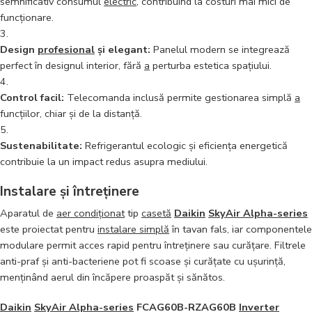
semnificativ consumul
electric
, contribuind la costuri mai mici de
funcționare.
Design
profesional
și elegant:
Panelul modern se integrează
perfect în designul interior, fără
a
perturba estetica spațiului.
Control facil:
Telecomanda inclusă permite gestionarea simplă
a
funcțiilor, chiar și de la distanță.
Sustenabilitate:
Refrigerantul ecologic și eficiența energetică
contribuie la un impact redus asupra mediului.
Instalare și întreținere
Aparatul de
aer condiționat
tip
casetă
Daikin
SkyAir Alpha-series
este proiectat pentru
instalare simplă
în tavan fals, iar componentele
modulare permit acces rapid pentru întreținere sau curățare. Filtrele
anti-praf și anti-bacteriene pot fi scoase și curățate cu ușurință,
menținând aerul din încăpere proaspăt și sănătos.
Daikin
SkyAir Alpha-series
FCAG60B-RZAG60B
Inverter