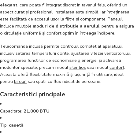
elegant
, care poate fi integrat discret în tavanul fals, oferind un
aspect curat și
profesional
. Instalarea este simplă, iar întreținerea
este facilitată de accesul ușor la filtre și componente. Panelul
include multiple
moduri de distribuție
a
aerului
, pentru
a
asigura
o circulație uniformă și
confort
optim în întreaga încăpere.
Telecomanda inclusă permite controlul complet al aparatului,
inclusiv setarea temperaturii dorite, ajustarea vitezei ventilatorului,
programarea funcțiilor de economisire
a
energiei și activarea
modurilor speciale, precum modul
silentios
sau modul
confort
.
Aceasta oferă flexibilitate maximă și ușurință în utilizare, ideal
pentru
birouri
sau spații cu flux ridicat de persoane.
Caracteristici principale
Capacitate:
21.000 BTU
Tip:
casetă