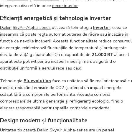
integrarea discretă în orice
decor interior
.
Eficiență energetică și tehnologie Inverter
Daikin
SkyAir Alpha-series
utilizează tehnologia
Inverter
, ceea ce
înseamnă că poate regla automat puterea de
răcire
sau
încălzire
în
funcție de nevoile încăperii. Această funcționalitate reduce consumul
de energie, minimizează fluctuațiile de temperatură și prelungește
durata de viață
a
aparatului. Cu o capacitate de
21.000 BTU
, acest
aparat este potrivit pentru încăperi medii și mari, asigurând o
distribuție uniformă
a
aerului rece sau cald.
Tehnologia
Bluevolution
face ca unitatea să fie mai prietenoasă cu
mediul, reducând emisiile de CO2 și oferind un impact energetic
scăzut fără
a
compromite performanța. Aceasta combină
compresoare de ultimă generație și refrigeranți ecologici, fiind o
alegere responsabilă pentru spațiile comerciale moderne.
Design modern și funcționalitate
Unitatea tip
casetă
Daikin
SkyAir Alpha-series
are un
panel