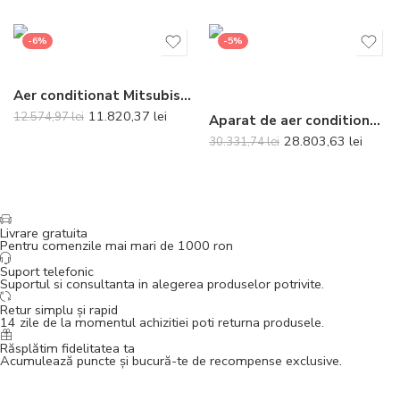
-6%
-5%
Aer conditionat Mitsubishi Electric Multisplit MXZ-2F53VFHZ+2xMSZ-AP25VG (2×9000 BTU)
11.820,37
lei
12.574,97
lei
Aparat de aer conditionat tip caseta Daikin SkyAir Alpha-series High COP Bluevolution FCAHG100H-RZAG100NY1 Inverter 32000 BTU – Panel si telecomanda incluse
28.803,63
lei
30.331,74
lei
Livrare gratuita
Pentru comenzile mai mari de 1000 ron
Suport telefonic
Suportul si consultanta in alegerea produselor potrivite.
Retur simplu și rapid
14 zile de la momentul achizitiei poti returna produsele.
Răsplătim fidelitatea ta
Acumulează puncte și bucură-te de recompense exclusive.