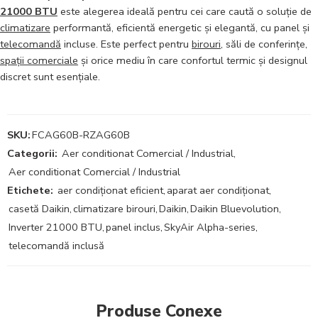
21000 BTU
este alegerea ideală pentru cei care caută o soluție de
climatizare
performantă, eficientă energetic și elegantă, cu panel și
telecomandă
incluse. Este perfect pentru
birouri
, săli de conferințe,
spații comerciale
și orice mediu în care confortul termic și designul
discret sunt esențiale.
SKU:
FCAG60B-RZAG60B
Categorii:
Aer conditionat Comercial / Industrial
,
Aer conditionat Comercial / Industrial
Etichete:
aer condiționat eficient
,
aparat aer condiționat
,
casetă Daikin
,
climatizare birouri
,
Daikin
,
Daikin Bluevolution
,
Inverter 21000 BTU
,
panel inclus
,
SkyAir Alpha-series
,
telecomandă inclusă
Produse Conexe