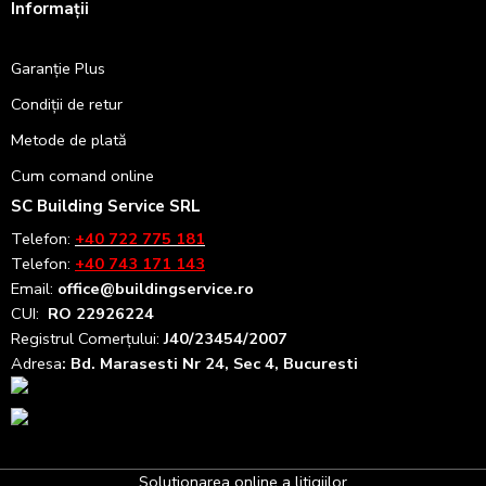
Informații
Garanție Plus
Condiții de retur
Metode de plată
Cum comand online
SC Building Service SRL
Telefon:
+40 722 775 181
Telefon:
+40 743 171 143
Email:
office@buildingservice.ro
CUI:
RO 22926224
Registrul
Comerțului
:
J40/23454/2007
Adresa
: Bd. Marasesti Nr 24, Sec 4, Bucuresti
Solutionarea online a litigiilor