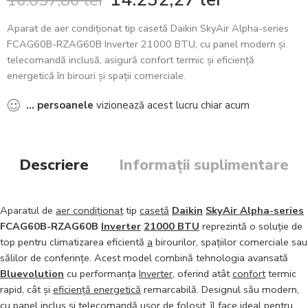
16.057,86
lei
Aparat de aer condiționat tip casetă Daikin SkyAir Alpha-series
FCAG60B-RZAG60B Inverter 21000 BTU, cu panel modern și
telecomandă inclusă, asigură confort termic și eficiență
energetică în birouri și spații comerciale.
...
persoanele
vizionează acest lucru chiar acum
Descriere
Informații suplimentare
Aparatul de
aer condiționat
tip
casetă
Daikin
SkyAir Alpha-series
FCAG60B-RZAG60B
Inverter
21000 BTU
reprezintă o soluție de
top pentru climatizarea eficientă
a
birourilor, spațiilor comerciale sau
sălilor de conferințe. Acest model combină tehnologia avansată
Bluevolution
cu performanța
Inverter
, oferind atât
confort
termic
rapid, cât și
eficiență energetică
remarcabilă. Designul său modern,
cu
panel inclus
și
telecomandă
ușor de folosit, îl face ideal pentru