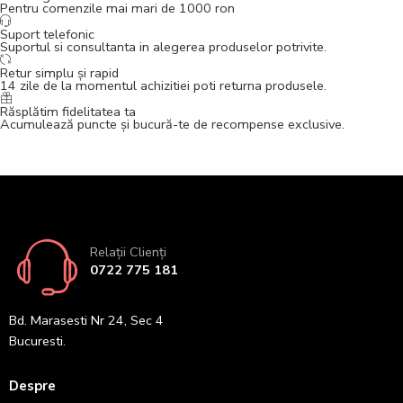
Pentru comenzile mai mari de 1000 ron
Suport telefonic
Suportul si consultanta in alegerea produselor potrivite.
Retur simplu și rapid
14 zile de la momentul achizitiei poti returna produsele.
Răsplătim fidelitatea ta
Acumulează puncte și bucură-te de recompense exclusive.
Relații Clienți
0722 775 181
Bd. Marasesti Nr 24, Sec 4
Bucuresti.
Despre