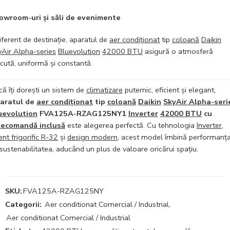
owroom-uri și săli de evenimente
iferent de destinație, aparatul de
aer condiționat
tip
coloană
Daikin
yAir Alpha-series
Bluevolution
42000 BTU
asigură o atmosferă
cută, uniformă și constantă.
ă îți dorești un sistem de
climatizare
puternic, eficient și elegant,
aratul de
aer condiționat
tip
coloană
Daikin
SkyAir Alpha-seri
uevolution
FVA125A-RZAG125NY1
Inverter
42000 BTU
cu
lecomandă inclusă
este alegerea perfectă. Cu tehnologia
Inverter
,
nt frigorific R-32
și
design modern
, acest model îmbină performanț
sustenabilitatea, aducând un plus de valoare oricărui spațiu.
SKU:
FVA125A-RZAG125NY
Categorii:
Aer conditionat Comercial / Industrial
,
Aer conditionat Comercial / Industrial