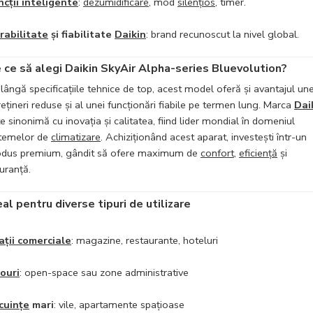
ncții inteligente
:
dezumidificare
, mod
silențios
, timer.
rabilitate
și fiabilitate
Daikin
: brand recunoscut la nivel global.
 ce să alegi Daikin SkyAir Alpha-series Bluevolution?
lângă specificațiile tehnice de top, acest model oferă și avantajul une
rețineri reduse și al unei funcționări fiabile pe termen lung. Marca
Dai
e sinonimă cu inovația și calitatea, fiind lider mondial în domeniul
stemelor de
climatizare
. Achiziționând acest aparat, investești într-un
odus premium, gândit să ofere maximum de
confort
,
eficiență
și
uranță.
eal pentru diverse tipuri de utilizare
ații comerciale
: magazine, restaurante, hoteluri
rouri
: open-space sau zone administrative
cuințe
mari
: vile, apartamente spațioase