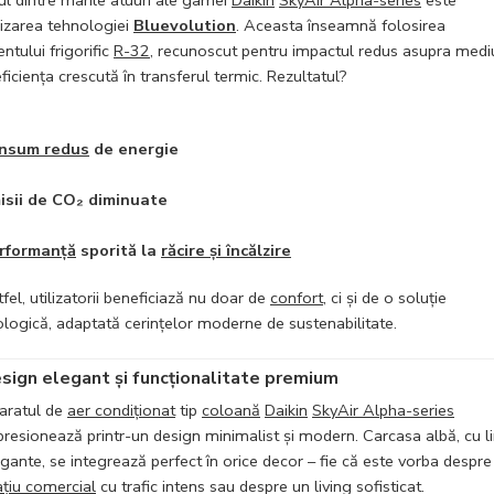
l dintre marile atuuri ale gamei
Daikin
SkyAir Alpha-series
este
lizarea tehnologiei
Bluevolution
. Aceasta înseamnă folosirea
ntului frigorific
R-32
, recunoscut pentru impactul redus asupra medi
eficiența crescută în transferul termic. Rezultatul?
nsum redus
de energie
isii de CO₂ diminuate
rformanță
sporită la
răcire și încălzire
fel, utilizatorii beneficiază nu doar de
confort
, ci și de o soluție
logică, adaptată cerințelor moderne de sustenabilitate.
sign elegant și funcționalitate premium
aratul de
aer condiționat
tip
coloană
Daikin
SkyAir Alpha-series
resionează printr-un design minimalist și modern. Carcasa albă, cu li
gante, se integrează perfect în orice decor – fie că este vorba despre
ațiu comercial
cu trafic intens sau despre un living sofisticat.