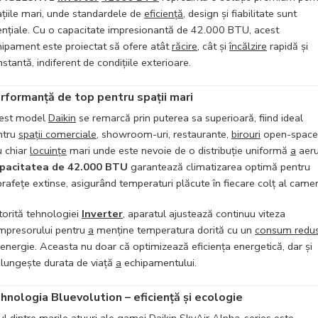
țiile mari, unde standardele de
eficiență
, design și fiabilitate sunt
ențiale. Cu o capacitate impresionantă de 42.000 BTU, acest
hipament este proiectat să ofere atât
răcire
, cât și
încălzire
rapidă și
stantă, indiferent de condițiile exterioare.
rformanță de top pentru spații mari
est model
Daikin
se remarcă prin puterea sa superioară, fiind ideal
ntru
spații comerciale
, showroom-uri, restaurante,
birouri
open-space
u chiar
locuințe
mari unde este nevoie de o distribuție uniformă
a
aeru
pacitatea de 42.000 BTU
garantează climatizarea optimă pentru
rafețe extinse, asigurând temperaturi plăcute în fiecare colț al camer
torită tehnologiei
Inverter
, aparatul ajustează continuu viteza
mpresorului pentru
a
menține temperatura dorită cu un
consum redu
energie. Aceasta nu doar că optimizează eficiența energetică, dar și
elungește durata de viață
a
echipamentului.
hnologia Bluevolution – eficiență și ecologie