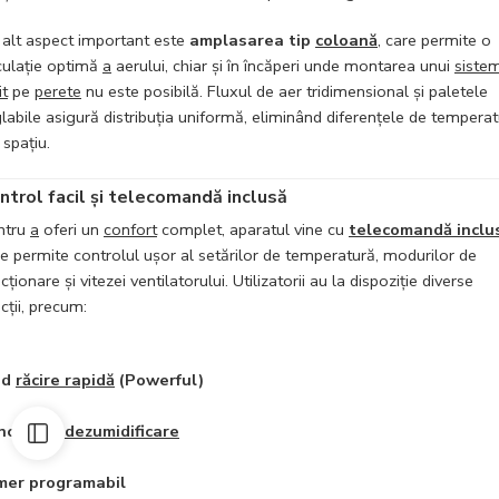
 alt aspect important este
amplasarea tip
coloană
, care permite o
culație optimă
a
aerului, chiar și în încăperi unde montarea unui
siste
it
pe
perete
nu este posibilă. Fluxul de aer tridimensional și paletele
labile asigură distribuția uniformă, eliminând diferențele de tempera
 spațiu.
ntrol facil și telecomandă inclusă
ntru
a
oferi un
confort
complet, aparatul vine cu
telecomandă inclu
e permite controlul ușor al setărilor de temperatură, modurilor de
cționare și vitezei ventilatorului. Utilizatorii au la dispoziție diverse
cții, precum:
od
răcire rapidă
(Powerful)
ncție de
dezumidificare
mer programabil