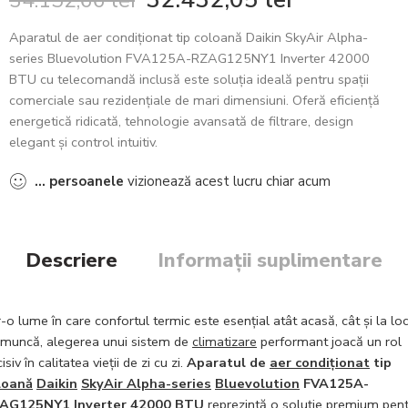
34.152,66
lei
Aparatul de aer condiționat tip coloană Daikin SkyAir Alpha-
series Bluevolution FVA125A-RZAG125NY1 Inverter 42000
BTU cu telecomandă inclusă este soluția ideală pentru spații
comerciale sau rezidențiale de mari dimensiuni. Oferă eficiență
energetică ridicată, tehnologie avansată de filtrare, design
elegant și control intuitiv.
...
persoanele
vizionează acest lucru chiar acum
Descriere
Informații suplimentare
r-o lume în care confortul termic este esențial atât acasă, cât și la lo
 muncă, alegerea unui sistem de
climatizare
performant joacă un rol
isiv în calitatea vieții de zi cu zi.
Aparatul de
aer condiționat
tip
loană
Daikin
SkyAir Alpha-series
Bluevolution
FVA125A-
ZAG125NY1
Inverter
42000 BTU
reprezintă o soluție premium pen