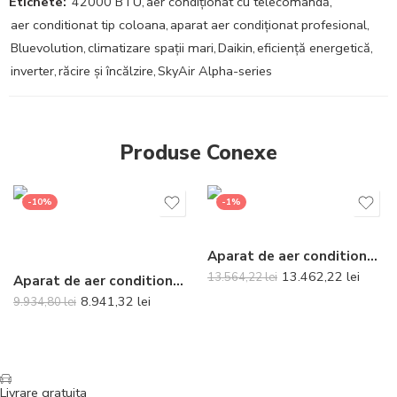
Etichete:
42000 BTU
,
aer condiționat cu telecomandă
,
aer conditionat tip coloana
,
aparat aer condiționat profesional
,
Bluevolution
,
climatizare spații mari
,
Daikin
,
eficiență energetică
,
inverter
,
răcire și încălzire
,
SkyAir Alpha-series
Produse Conexe
-10%
-1%
Aparat de aer conditionat tip caseta Gree R32 GUD100T-A-T-GUD100W-NhA-T Inverter 34000 BTU
13.462,22
lei
13.564,22
lei
Aparat de aer conditionat optimizat pentru incalzire Daikin Nepura Comfora Bluevolution FTXTP35N-RXTP35A Inverter 12000 BTU – Telecomanda inclusa
8.941,32
lei
9.934,80
lei
Livrare gratuita