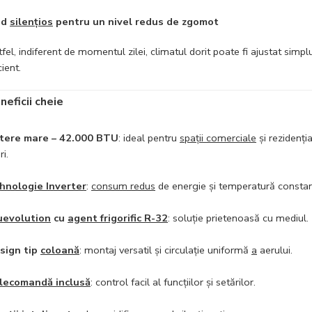
od
silențios
pentru un nivel redus de zgomot
fel, indiferent de momentul zilei, climatul dorit poate fi ajustat simplu
cient.
neficii cheie
tere mare – 42.000 BTU
: ideal pentru
spații comerciale
și rezidenți
i.
hnologie Inverter
:
consum redus
de energie și temperatură constan
uevolution
cu
agent frigorific R-32
: soluție prietenoasă cu mediul.
sign tip
coloană
: montaj versatil și circulație uniformă
a
aerului.
lecomandă inclusă
: control facil al funcțiilor și setărilor.