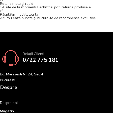
Retur simplu și rapid
14 zile de la momentul achizitiei poti returna produsele.
Răsplătim fidelitatea ta
Acumulează puncte și bucură-te de recompense exclusive.
Relații Clienți
0722 775 181
Bd. Marasesti Nr 24, Sec 4
Bucuresti.
Despre
Despre noi
Magazin