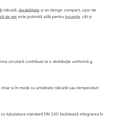
ă
ridicată,
durabilitate
și un design compact, ușor de
iză de aer
este potrivită atât pentru
locuințe
, cât și
orma circulară contribuie la o distribuție uniformă
a
hiar și în medii cu umiditate ridicată sau temperaturi
a cu tubulatura standard DN 100 facilitează integrarea în