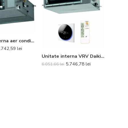
Unitate interna aer conditionat tip duct Daikin FBA35A9 12000 BTU + TELECOMANDA INCLUSA
.742,59
lei
Unitate interna VRV Daikin FXSQ15A duct 1.7 kW – Nu include telecomanda
5.746,78
lei
6.051,66
lei