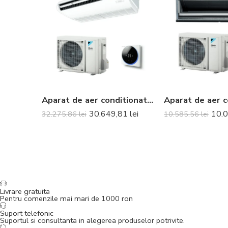
Aparat de aer conditionat pentru plafon Daikin SkyAir Alpha-series Bluevolution FHA125A-RZAG125NV1 Inverter 42000 BTU – Telecomanda inclusa
30.649,81
lei
10.
32.275,86
lei
10.585,56
lei
Livrare gratuita
Pentru comenzile mai mari de 1000 ron
Suport telefonic
Suportul si consultanta in alegerea produselor potrivite.