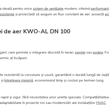
a ideală pentru orice
sistem de ventilație
modern, oferind
performanț
rezistente
și proiectată să asigure un flux constant de aer, această
pr
rizei de aer KWO-AL DN 100
ant, care permite o integrare discretă în tavan,
perete
sau
podea
. F
ermic al încăperii.
 rezistentă la coroziune și uzură, garantând o durată lungă de viață c
 și
întreținere minimă
, economisind timp și costuri pe termen lung.
rapid și sigur, fără necesitatea unor unelte speciale. Compatibilitate
i adaptabilitate în proiecte noi sau modernizări ale instalațiilor
HVAC
.