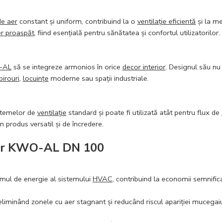
de aer
constant și uniform, contribuind la o
ventilație eficientă
și la m
r proaspăt
, fiind esențială pentru sănătatea și confortul utilizatorilor.
-AL
să se integreze armonios în orice
decor interior
. Designul său nu 
birouri
,
locuințe
moderne sau spații industriale.
stemelor de
ventilație
standard și poate fi utilizată atât pentru flux de
produs versatil și de încredere.
e aer KWO-AL DN 100
mul de energie al sistemului
HVAC
, contribuind la economii semnific
eliminând zonele cu aer stagnant și reducând riscul apariției mucegaiu