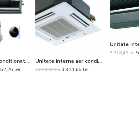
5
5.918,49
lei
Aparat de aer conditionat tip duct Daikin SkyAir Alpha-series Bluevolution FDXM35F9-RZAG35B Inverter 12000 BTU – Telecomanda inclusa
Unitate interna aer conditionat tip caseta Mitsubishi Electric SLZ-KA50VAL 18000 BTU
052,26
lei
3.911,69
lei
4.013,69
lei