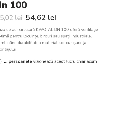
dn 100
54,62
lei
5,02
lei
iza de aer circulară KWO-AL DN 100 oferă ventilație
timă pentru locuințe, birouri sau spații industriale,
mbinând durabilitatea materialelor cu ușurința
ntajului.
...
persoanele
vizionează acest lucru chiar acum