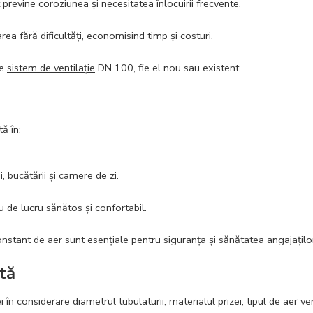
previne coroziunea și necesitatea înlocuirii frecvente.
rea fără dificultăți, economisind timp și costuri.
ce
sistem de ventilație
DN 100, fie el nou sau existent.
ă în:
i, bucătării și camere de zi.
 de lucru sănătos și confortabil.
 constant de aer sunt esențiale pentru siguranța și sănătatea angajațilo
tă
i în considerare diametrul tubulaturii, materialul prizei, tipul de aer ve