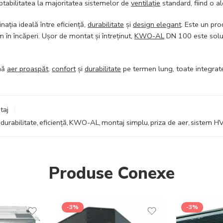
ptabilitatea la majoritatea sistemelor de
ventilație
standard, fiind o al
ția ideală între eficiență,
durabilitate
și
design elegant
. Este un pro
în încăperi. Ușor de montat și întreținut,
KWO-AL
DN 100 este solu
nă
aer proaspăt
,
confort
și
durabilitate
pe termen lung, toate integrate
taj
durabilitate
,
eficiență
,
KWO-AL
,
montaj simplu
,
priza de aer
,
sistem H
Produse Conexe
-3%
-3%