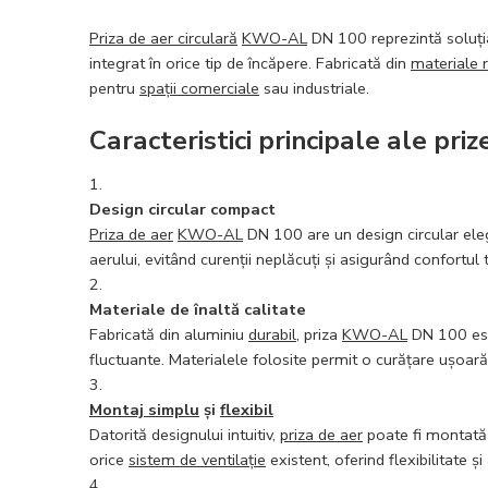
Priza de aer circulară
KWO-AL
DN 100 reprezintă soluți
integrat în orice tip de încăpere. Fabricată din
materiale 
pentru
spații comerciale
sau industriale.
Caracteristici principale ale p
Design circular compact
Priza de aer
KWO-AL
DN 100 are un design circular eleg
aerului, evitând curenții neplăcuți și asigurând confortul t
Materiale de înaltă calitate
Fabricată din aluminiu
durabil
, priza
KWO-AL
DN 100 este
fluctuante. Materialele folosite permit o curățare ușoară
Montaj simplu
și
flexibil
Datorită designului intuitiv,
priza de aer
poate fi montată 
orice
sistem de ventilație
existent, oferind flexibilitate ș