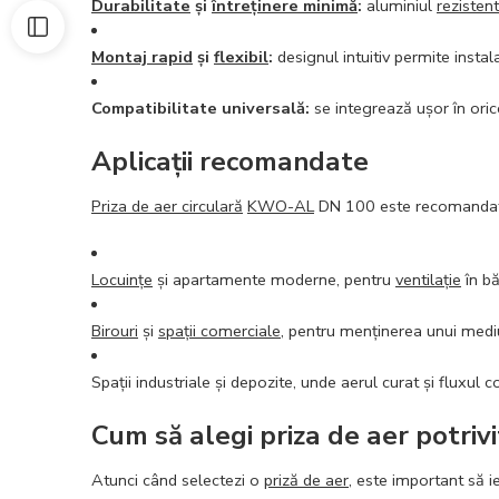
Durabilitate
și
întreținere minimă
:
aluminiul
rezistent
Montaj rapid
și
flexibil
:
designul intuitiv permite instala
Compatibilitate universală:
se integrează ușor în ori
Aplicații recomandate
Priza de aer circulară
KWO-AL
DN 100 este recomandat
Locuințe
și apartamente moderne, pentru
ventilație
în bă
Birouri
și
spații comerciale
, pentru menținerea unui mediu
Spații industriale și depozite, unde aerul curat și fluxul
Cum să alegi priza de aer potrivi
Atunci când selectezi o
priză de aer
, este important să ie