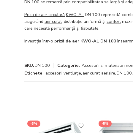
DN 100 se remarcă prin compatibilitatea sa largă și ada
Priza de aer circulară
KWO-AL
DN 100 reprezintă combina
asigurând
aer curat
, distribuție uniformă și
confort
maxim 
care necesită
performanță
și fiabilitate.
Investiția într-o
priză de aer
KWO-AL
DN 100
înseam
SKU:
DN 100
Categorie:
Accesorii si materiale mon
Etichete:
accesorii ventilație
,
aer curat
,
aerisire
,
DN 100
,
-5%
-5%