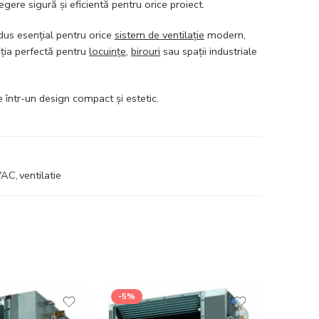
egere sigură și eficientă pentru orice proiect.
dus esențial pentru orice
sistem de ventilație
modern,
ția perfectă pentru
locuințe
,
birouri
sau spații industriale
 într-un design compact și estetic.
VAC
,
ventilatie
-5%