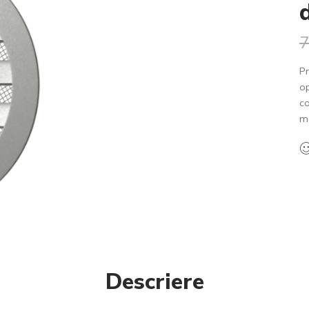
7
Pr
op
co
mo
Descriere