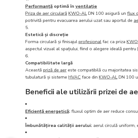
Performanță
optimă în
ventilație
Priza de aer circulară
KWO-AL
DN 100 asigură un
flux 
potrivită pentru evacuarea aerului uzat sau aportul de
ae
Estetică și discreție
Forma circulară și finisajul
profesional
fac ca priza
KWO
aspectul vizual al spațiului, fiind o alegere ideală pentru
Compatibilitate largă
Această
priză de aer
este compatibilă cu majoritatea si
tubulatură și sisteme
HVAC
face din
KWO-AL
DN 100 un 
Beneficii ale utilizării prizei d
Eficiență energetică
:
fluxul optim de aer reduce consu
Îmbunătățirea calității aerului:
aerul circulă uniform, 