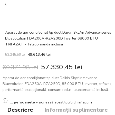
Aparat de aer conditionat tip duct Daikin SkyAir Advance-series
Bluevolution FDA200A-RZA200D Inverter 68000 BTU
TRIFAZAT - Telecomanda inclusa
49.613,46
lei
52.245,59
lei
57.330,45
lei
60.371,98
lei
Aparat de aer condiționat tip duct Daikin SkyAir Advance
Bluevolution FDA250A-RZA250D, 85.000 BTU, Inverter, trifazat,
performanță excepțională, consum redus, telecomandă inclusă.
...
persoanele
vizionează acest lucru chiar acum
Descriere
Informații suplimentare