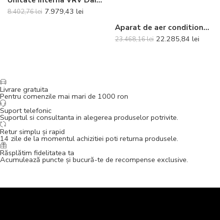
7.979,43
lei
8.402,76
lei
Aparat de aer conditionat tip caseta Daikin SkyAir Alpha-series High COP Bluevolution FCAHG71H-RZAG71NV1 Inverter 24000 BTU – Panel si telecomanda incluse
22.285,84
lei
23.468,16
lei
Livrare gratuita
Pentru comenzile mai mari de 1000 ron
Suport telefonic
Suportul si consultanta in alegerea produselor potrivite.
Retur simplu și rapid
14 zile de la momentul achizitiei poti returna produsele.
Răsplătim fidelitatea ta
Acumulează puncte și bucură-te de recompense exclusive.