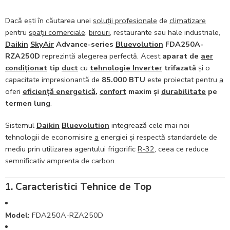
Dacă ești în căutarea unei
soluții profesionale
de
climatizare
pentru
spații comerciale
,
birouri
, restaurante sau hale industriale,
Daikin
SkyAir
Advance-series
Bluevolution
FDA250A-
RZA250D
reprezintă alegerea perfectă. Acest
aparat de
aer
condiționat
tip
duct
cu
tehnologie Inverter
trifazată
și o
capacitate impresionantă de
85.000 BTU
este proiectat pentru
a
oferi
eficiență energetică
,
confort
maxim și
durabilitate
pe
termen lung
.
Sistemul
Daikin
Bluevolution
integrează cele mai noi
tehnologii de economisire
a
energiei și respectă standardele de
mediu prin utilizarea agentului frigorific
R-32
, ceea ce reduce
semnificativ amprenta de carbon.
1. Caracteristici Tehnice de Top
Model:
FDA250A-RZA250D