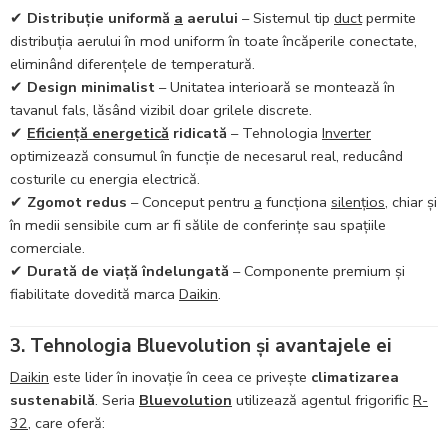
✔
Distribuție uniformă
a
aerului
– Sistemul tip
duct
permite
distribuția aerului în mod uniform în toate încăperile conectate,
eliminând diferențele de temperatură.
✔
Design minimalist
– Unitatea interioară se montează în
tavanul fals, lăsând vizibil doar grilele discrete.
✔
Eficiență energetică
ridicată
– Tehnologia
Inverter
optimizează consumul în funcție de necesarul real, reducând
costurile cu energia electrică.
✔
Zgomot redus
– Conceput pentru
a
funcționa
silențios
, chiar și
în medii sensibile cum ar fi sălile de conferințe sau spațiile
comerciale.
✔
Durată de viață îndelungată
– Componente premium și
fiabilitate dovedită marca
Daikin
.
3. Tehnologia Bluevolution și avantajele ei
Daikin
este lider în inovație în ceea ce privește
climatizarea
sustenabilă
. Seria
Bluevolution
utilizează agentul frigorific
R-
32
, care oferă: