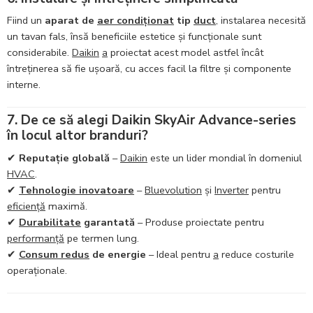
Fiind un
aparat de
aer condiționat
tip
duct
, instalarea necesită
un tavan fals, însă beneficiile estetice și funcționale sunt
considerabile.
Daikin
a
proiectat acest model astfel încât
întreținerea să fie ușoară, cu acces facil la filtre și componente
interne.
7. De ce să alegi Daikin SkyAir Advance-series
în locul altor branduri?
✔
Reputație globală
–
Daikin
este un lider mondial în domeniul
HVAC
.
✔
Tehnologie inovatoare
–
Bluevolution
și
Inverter
pentru
eficiență
maximă.
✔
Durabilitate
garantată
– Produse proiectate pentru
performanță
pe termen lung.
✔
Consum redus
de energie
– Ideal pentru
a
reduce costurile
operaționale.