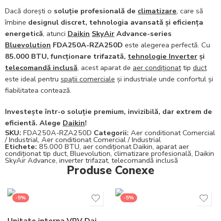
Dacă dorești o
soluție profesională de
climatizare
, care să
îmbine
designul discret, tehnologia avansată și eficiența
energetică
, atunci
Daikin
SkyAir
Advance-series
Bluevolution
FDA250A-RZA250D
este alegerea perfectă. Cu
85.000 BTU, funcționare trifazată,
tehnologie Inverter
și
telecomandă inclusă
, acest aparat de
aer condiționat
tip
duct
este ideal pentru
spații comerciale
și industriale unde confortul și
fiabilitatea contează.
Investește într-o soluție premium, invizibilă, dar extrem de
eficientă. Alege
Daikin
!
SKU:
FDA250A-RZA250D
Categorii:
Aer conditionat Comercial
/ Industrial
,
Aer conditionat Comercial / Industrial
Etichete:
85.000 BTU
,
aer condiționat Daikin
,
aparat aer
condiționat tip duct
,
Bluevolution
,
climatizare profesională
,
Daikin
SkyAir Advance
,
inverter trifazat
,
telecomandă inclusă
Produse Conexe
-5%
-5%
Unitate interna VRV Daikin FXLQ32P de pardoseala 3.6 kW – Nu include telecomanda