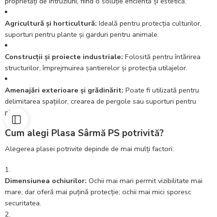
proprietăți de intruziuni, fiind o soluție eficientă și estetică.
Agricultură și horticultură:
Ideală pentru protecția culturilor,
suporturi pentru plante și garduri pentru animale.
Construcții și proiecte industriale:
Folosită pentru întărirea
structurilor, împrejmuirea șantierelor și protecția utilajelor.
Amenajări exterioare și grădinărit:
Poate fi utilizată pentru
delimitarea spațiilor, crearea de pergole sau suporturi pentru
plante.
Cum alegi Plasa Sârmă PS potrivită?
Alegerea plasei potrivite depinde de mai mulți factori:
Dimensiunea ochiurilor:
Ochii mai mari permit vizibilitate mai
mare, dar oferă mai puțină protecție; ochii mai mici sporesc
securitatea.