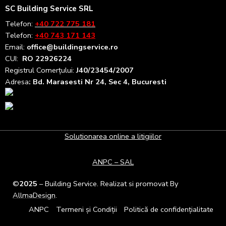
SC Building Service SRL
Telefon:
+40 722 775 181
Telefon:
+40 743 171 143
Email:
office@buildingservice.ro
CUI:
RO 22926224
Registrul
Comerțului
:
J40/23454/2007
Adresa
: Bd. Marasesti Nr 24, Sec 4, Bucuresti
Solutionarea online a litigiilor
ANPC – SAL
©
2025
– Building Service. Realizat si promovat By
AllmaDesign
.
ANPC
Termeni și Condiții
Politică de confidențialitate