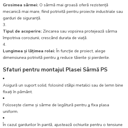
Grosimea sârmei:
O sârmă mai groasă oferă rezistență
mecanică mai mare, fiind potrivită pentru proiecte industriale sau
garduri de siguranță.
Tipul de acoperire:
Zincarea sau vopsirea protejează sârma
împotriva coroziunii, crescând durata de viață.
Lungimea și lățimea rolei:
În funcție de proiect, alege
dimensiunea potrivită pentru
a
reduce tăierile și pierderile.
Sfaturi pentru montajul Plasei Sârmă PS
Asigură un suport solid, folosind stâlpi metalici sau de lemn bine
fixați în pământ.
Folosește cleme și sârme de legătură pentru
a
fixa plasa
uniform.
În cazul gardurilor în pantă, ajustează ochiurile pentru o tensiune