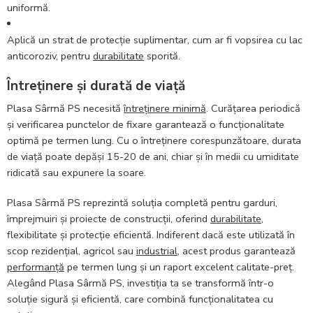
uniformă.
Aplică un strat de protecție suplimentar, cum ar fi vopsirea cu lac
anticoroziv, pentru
durabilitate
sporită.
Întreținere și durată de viață
Plasa Sârmă PS necesită
întreținere minimă
. Curățarea periodică
și verificarea punctelor de fixare garantează o funcționalitate
optimă pe termen lung. Cu o întreținere corespunzătoare, durata
de viață poate depăși 15-20 de ani, chiar și în medii cu umiditate
ridicată sau expunere la soare.
Plasa Sârmă PS reprezintă soluția completă pentru garduri,
împrejmuiri și proiecte de construcții, oferind
durabilitate
,
flexibilitate și protecție eficientă. Indiferent dacă este utilizată în
scop rezidențial, agricol sau
industrial
, acest produs garantează
performanță
pe termen lung și un raport excelent calitate-preț.
Alegând Plasa Sârmă PS, investiția ta se transformă într-o
soluție sigură și eficientă, care combină funcționalitatea cu