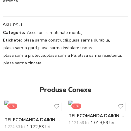
estetica.
SKU:
PS-1
Categorie:
Accesorii si materiale montaj
Etichete:
plasa sarma constructii
,
plasa sarma durabila
,
plasa sarma gard
,
plasa sarma instalare usoara
,
plasa sarma protectie
,
plasa sarma PS
,
plasa sarma rezistenta
,
plasa sarma zincata
Produse Conexe
-8%
-9%
TELECOMANDA DAIKIN CU FIR BRC1E53B
TELECOMANDA DAIKIN CU FIR MADOKA BRC1H52K BLACK
1.019,59
lei
1.121,59
lei
1.172,53
lei
1.274,53
lei