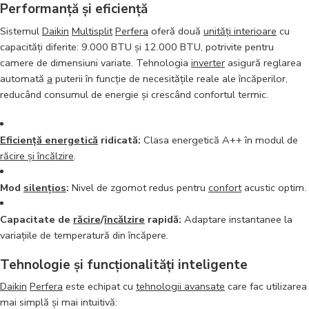
Performanță și eficiență
Sistemul
Daikin
Multisplit
Perfera
oferă două
unități interioare
cu
capacități diferite: 9.000 BTU și 12.000 BTU, potrivite pentru
camere de dimensiuni variate. Tehnologia
inverter
asigură reglarea
automată
a
puterii în funcție de necesitățile reale ale încăperilor,
reducând consumul de energie și crescând confortul termic.
Eficiență energetică
ridicată:
Clasa energetică A++ în modul de
răcire și încălzire
.
Mod
silențios
:
Nivel de zgomot redus pentru
confort
acustic optim.
Capacitate de
răcire
/
încălzire
rapidă:
Adaptare instantanee la
variațiile de temperatură din încăpere.
Tehnologie și funcționalități inteligente
Daikin
Perfera
este echipat cu
tehnologii avansate
care fac utilizarea
mai simplă și mai intuitivă: