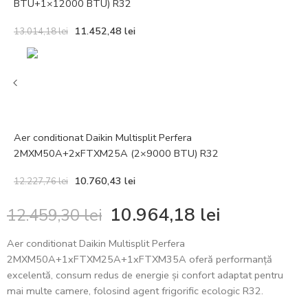
BTU+1×12000 BTU) R32
11.452,48
lei
13.014,18
lei
Aer conditionat Daikin Multisplit Perfera
2MXM50A+2xFTXM25A (2×9000 BTU) R32
10.760,43
lei
12.227,76
lei
10.964,18
lei
12.459,30
lei
Aer conditionat Daikin Multisplit Perfera
2MXM50A+1xFTXM25A+1xFTXM35A oferă performanță
excelentă, consum redus de energie și confort adaptat pentru
mai multe camere, folosind agent frigorific ecologic R32.