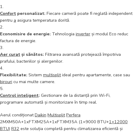
Confort
personalizat:
Fiecare cameră poate fi reglată independent
pentru
a
asigura temperatura dorită.
Economisire de energie:
Tehnologia
inverter
și modul Eco reduc
factura de energie.
Aer curat
și sănătos:
Filtrarea avansată protejează împotriva
prafului, bacteriilor și alergenilor.
Flexibilitate:
Sistem
multisplit
ideal pentru apartamente, case sau
birouri
cu mai multe camere.
Control inteligent
:
Gestionare de la distanță prin Wi-Fi,
programare automată și monitorizare în timp real.
Aerul condiționat
Daikin
Multisplit
Perfera
2MXM50A+1xFTXM25A+1xFTXM35A (1×9000 BTU+
1×12000
BTU
)
R32
este soluția completă pentru climatizarea eficientă și