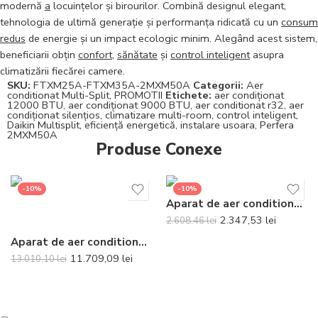
modernă
a
locuințelor și birourilor. Combină designul elegant,
tehnologia de ultimă generație și performanța ridicată cu un
consum
redus
de energie și un impact ecologic minim. Alegând acest sistem,
beneficiarii obțin
confort
,
sănătate
și
control inteligent
asupra
climatizării fiecărei camere.
SKU:
FTXM25A-FTXM35A-2MXM50A
Categorii:
Aer
conditionat Multi-Split
,
PROMOTII
Etichete:
aer condiționat
12000 BTU
,
aer condiționat 9000 BTU
,
aer conditionat r32
,
aer
condiționat silențios
,
climatizare multi-room
,
control inteligent
,
Daikin Multisplit
,
eficiență energetică
,
instalare usoara
,
Perfera
2MXM50A
Produse Conexe
-10%
-10%
Aparat de aer conditionat Gree Bora A4 Silver R32 GWH12AAB-K6DNA4A Inverter 12000 BTU
2.347,53
lei
2.608,46
lei
Aparat de aer conditionat Daikin Emura Bluevolution FTXJ50AS-RXJ50A Inverter 18000 BTU Silver – Telecomanda inclusa
11.709,09
lei
13.010,10
lei