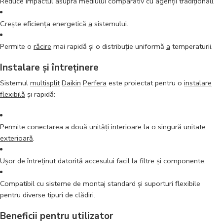
Reduce impactul asupra mediului comparativ cu agenții tradiționali.
Crește eficiența energetică
a
sistemului.
Permite o
răcire
mai rapidă și o distribuție uniformă
a
temperaturii.
Instalare și întreținere
Sistemul
multisplit
Daikin
Perfera
este proiectat pentru o
instalare
flexibilă
și rapidă:
Permite conectarea
a
două
unități interioare
la o singură
unitate
exterioară
.
Ușor de întreținut datorită accesului facil la filtre și componente.
Compatibil cu sisteme de montaj standard și suporturi flexibile
pentru diverse tipuri de clădiri.
Beneficii pentru utilizator