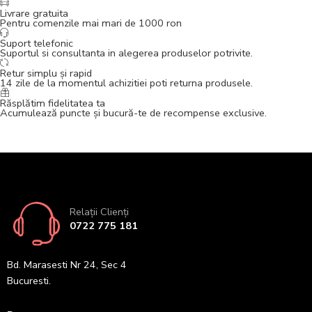
Livrare gratuita
Pentru comenzile mai mari de 1000 ron
Suport telefonic
Suportul si consultanta in alegerea produselor potrivite.
Retur simplu și rapid
14 zile de la momentul achizitiei poti returna produsele.
Răsplătim fidelitatea ta
Acumulează puncte și bucură-te de recompense exclusive.
Relații Clienți
0722 775 181
Bd. Marasesti Nr 24, Sec 4
Bucuresti.