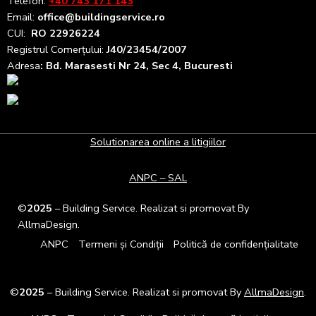
Telefon:
+40 743 171 143
Email:
office@buildingservice.ro
CUI:
RO 22926224
Registrul
Comerțului
:
J40/23454/2007
Adresa
: Bd. Marasesti Nr 24, Sec 4, Bucuresti
Solutionarea online a litigiilor
ANPC – SAL
©
2025
– Building Service. Realizat si promovat By
AllmaDesign
.
ANPC
Termeni și Condiții
Politică de confidențialitate
©
2025
– Building Service. Realizat si promovat By
AllmaDesign
.