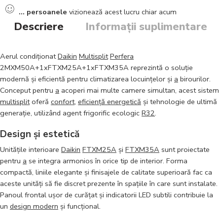
...
persoanele
vizionează acest lucru chiar acum
Descriere
Informații suplimentare
Aerul condiționat
Daikin
Multisplit
Perfera
2MXM50A+1xFTXM25A+1xFTXM35A reprezintă o soluție
modernă și eficientă pentru climatizarea locuințelor și
a
birourilor.
Conceput pentru
a
acoperi mai multe camere simultan, acest sistem
multisplit
oferă
confort
,
eficiență energetică
și tehnologie de ultimă
generație, utilizând agent frigorific ecologic
R32
.
Design și estetică
Unitățile interioare
Daikin
FTXM25A
și
FTXM35A
sunt proiectate
pentru
a
se integra armonios în orice tip de interior. Forma
compactă, liniile elegante și finisajele de calitate superioară fac ca
aceste unități să fie discret prezente în spațiile în care sunt instalate.
Panoul frontal ușor de curățat și indicatorii LED subtili contribuie la
un
design modern
și funcțional.