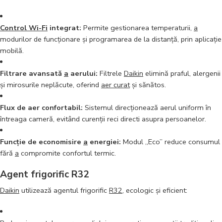
Control Wi-Fi
integrat:
Permite gestionarea temperaturii,
a
modurilor de funcționare și programarea de la distanță, prin aplicație
mobilă.
Filtrare avansată
a
aerului:
Filtrele
Daikin
elimină praful, alergenii
și mirosurile neplăcute, oferind
aer curat
și sănătos.
Flux de aer confortabil:
Sistemul direcționează aerul uniform în
întreaga cameră, evitând curenții reci directi asupra persoanelor.
Funcție de economisire
a
energiei:
Modul „Eco” reduce consumul
fără
a
compromite confortul termic.
Agent frigorific R32
Daikin
utilizează agentul frigorific
R32
, ecologic și eficient: