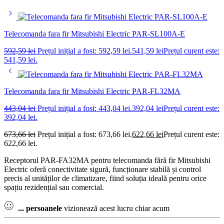
Telecomanda fara fir Mitsubishi Electric PAR-SL100A-E
592,59
lei
Prețul inițial a fost: 592,59 lei.
541,59
lei
Prețul curent este:
541,59 lei.
Telecomanda fara fir Mitsubishi Electric PAR-FL32MA
443,04
lei
Prețul inițial a fost: 443,04 lei.
392,04
lei
Prețul curent este:
392,04 lei.
673,66
lei
Prețul inițial a fost: 673,66 lei.
622,66
lei
Prețul curent este:
622,66 lei.
Receptorul PAR-FA32MA pentru telecomanda fără fir Mitsubishi
Electric oferă conectivitate sigură, funcționare stabilă și control
precis al unităților de climatizare, fiind soluția ideală pentru orice
spațiu rezidențial sau comercial.
...
persoanele
vizionează acest lucru chiar acum