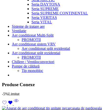
Seria DAYTONA
Seria SUPREME
Seria SUPREME CONTINENTAL
Seria VERITAS
Seria VITAL
Sisteme de tratare aer
Ventilatie
Aer conditionat Multi-Split
PROMOTII
Aer conditionat sistem VRV
Aer conditionat split rezidential
Aer conditionat split rezidential
PROMOTII
Chillere / Ventiloconvectori
Pompe de căldură
Tip monobloc
Produse Conexe
-5%
Limitat