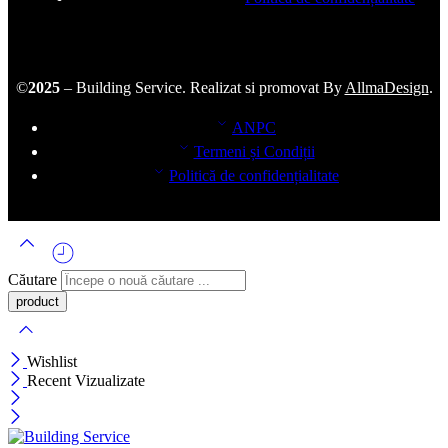
©
2025
– Building Service. Realizat si promovat By
AllmaDesign
.
ANPC
Termeni și Condiții
Politică de confidențialitate
Căutare
Wishlist
Recent Vizualizate