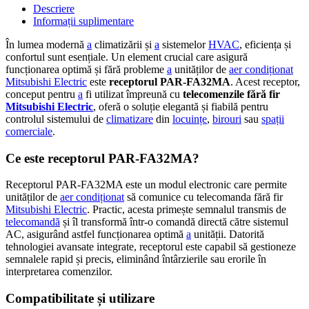
Descriere
Informații suplimentare
În lumea modernă
a
climatizării și
a
sistemelor
HVAC
, eficiența și
confortul sunt esențiale. Un element crucial care asigură
funcționarea optimă și fără probleme
a
unităților de
aer condiționat
Mitsubishi Electric
este
receptorul PAR-FA32MA
. Acest receptor,
conceput pentru
a
fi utilizat împreună cu
telecomenzile fără fir
Mitsubishi Electric
, oferă o soluție elegantă și fiabilă pentru
controlul sistemului de
climatizare
din
locuințe
,
birouri
sau
spații
comerciale
.
Ce este receptorul PAR-FA32MA?
Receptorul PAR-FA32MA este un modul electronic care permite
unităților de
aer condiționat
să comunice cu telecomanda fără fir
Mitsubishi Electric
. Practic, acesta primește semnalul transmis de
telecomandă
și îl transformă într-o comandă directă către sistemul
AC, asigurând astfel funcționarea optimă
a
unității. Datorită
tehnologiei avansate integrate, receptorul este capabil să gestioneze
semnalele rapid și precis, eliminând întârzierile sau erorile în
interpretarea comenzilor.
Compatibilitate și utilizare