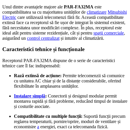
Unul dintre avantajele majore ale
PAR-FA32MA
este
compatibilitatea sa cu majoritatea unităților de
climatizare
Mitsubishi
Electric
care utilizează telecomenzi fără fir. Această compatibilitate
extinsă face ca receptorul să fie ușor de integrat în sistemul existent,
fără necesitatea unor modificări complexe. În plus, receptorul este
ideal atât pentru sisteme rezidențiale, cât și pentru
spații comerciale
,
asigurând un
control centralizat
și intuitiv al climatizării.
Caracteristici tehnice și funcționale
Receptorul PAR-FA32MA dispune de o serie de caracteristici
tehnice care îl fac indispensabil:
Rază extinsă de acțiune:
Permite telecomenzii să comunice
cu unitatea AC chiar și de la distanțe considerabile, oferind
flexibilitate în amplasarea unităților.
Instalare simplă
:
Conectorii și designul modular permit
montarea rapidă și fără probleme, reducând timpul de instalare
și costurile asociate.
Compatibilitate cu multiple funcții:
Suportă funcții precum
reglarea temperaturii, pornire/oprire, moduri de ventilare și
economisire
a
energiei, exact ca telecomanda fizică.