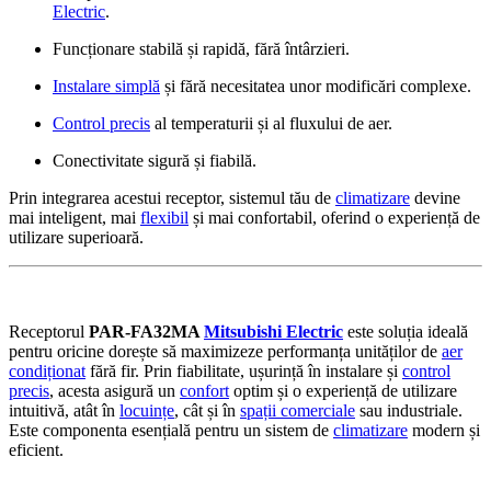
Electric
.
Funcționare stabilă și rapidă, fără întârzieri.
Instalare simplă
și fără necesitatea unor modificări complexe.
Control precis
al temperaturii și al fluxului de aer.
Conectivitate sigură și fiabilă.
Prin integrarea acestui receptor, sistemul tău de
climatizare
devine
mai inteligent, mai
flexibil
și mai confortabil, oferind o experiență de
utilizare superioară.
Receptorul
PAR-FA32MA
Mitsubishi Electric
este soluția ideală
pentru oricine dorește să maximizeze performanța unităților de
aer
condiționat
fără fir. Prin fiabilitate, ușurință în instalare și
control
precis
, acesta asigură un
confort
optim și o experiență de utilizare
intuitivă, atât în
locuințe
, cât și în
spații comerciale
sau industriale.
Este componenta esențială pentru un sistem de
climatizare
modern și
eficient.