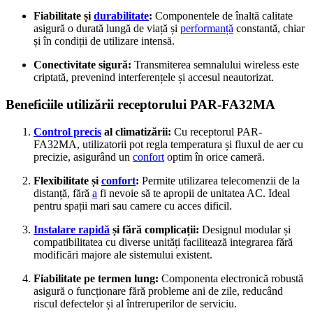
Fiabilitate și
durabilitate
:
Componentele de înaltă calitate
asigură o durată lungă de viață și
performanță
constantă, chiar
și în condiții de utilizare intensă.
Conectivitate sigură:
Transmiterea semnalului wireless este
criptată, prevenind interferențele și accesul neautorizat.
Beneficiile utilizării receptorului PAR-FA32MA
Control precis
al climatizării:
Cu receptorul PAR-
FA32MA, utilizatorii pot regla temperatura și fluxul de aer cu
precizie, asigurând un
confort
optim în orice cameră.
Flexibilitate și
confort
:
Permite utilizarea telecomenzii de la
distanță, fără
a
fi nevoie să te apropii de unitatea AC. Ideal
pentru spații mari sau camere cu acces dificil.
Instalare rapidă
și fără complicații:
Designul modular și
compatibilitatea cu diverse unități facilitează integrarea fără
modificări majore ale sistemului existent.
Fiabilitate pe termen lung:
Componenta electronică robustă
asigură o funcționare fără probleme ani de zile, reducând
riscul defectelor și al întreruperilor de serviciu.