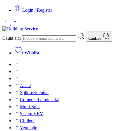
Login / Register
Cauta aici
Căutare
0
Wishlist
Acasă
Split rezidential
Comercial / industrial
Multi-Split
Sistem VRV
Chillere
Ventilatie