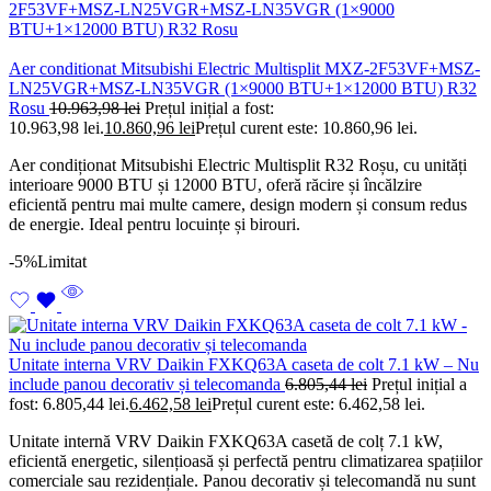
Aer conditionat Mitsubishi Electric Multisplit MXZ-2F53VF+MSZ-
LN25VGR+MSZ-LN35VGR (1×9000 BTU+1×12000 BTU) R32
Rosu
10.963,98
lei
Prețul inițial a fost:
10.963,98 lei.
10.860,96
lei
Prețul curent este: 10.860,96 lei.
Aer condiționat Mitsubishi Electric Multisplit R32 Roșu, cu unități
interioare 9000 BTU și 12000 BTU, oferă răcire și încălzire
eficientă pentru mai multe camere, design modern și consum redus
de energie. Ideal pentru locuințe și birouri.
-5%
Limitat
Unitate interna VRV Daikin FXKQ63A caseta de colt 7.1 kW – Nu
include panou decorativ și telecomanda
6.805,44
lei
Prețul inițial a
fost: 6.805,44 lei.
6.462,58
lei
Prețul curent este: 6.462,58 lei.
Unitate internă VRV Daikin FXKQ63A casetă de colț 7.1 kW,
eficientă energetic, silențioasă și perfectă pentru climatizarea spațiilor
comerciale sau rezidențiale. Panou decorativ și telecomandă nu sunt