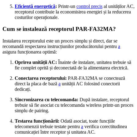
Eficiență energetică
:
Printr-un
control precis
al unităților AC,
receptorul contribuie la economisirea energiei și la reducerea
costurilor operaționale.
Cum se instalează receptorul PAR-FA32MA?
Instalarea receptorului este un proces simplu și direct, dar se
recomandă respectarea instrucțiunilor producătorului pentru
a
asigura funcționarea optimă:
Oprirea unității AC:
Înainte de instalare, unitatea trebuie să
fie complet oprită și deconectată de la alimentarea electrică.
Conectarea receptorului:
PAR-FA32MA se conectează
direct la placa de bază
a
unității AC folosind conectorii
dedicați.
Sincronizarea cu telecomanda:
După instalare, receptorul
trebuie să fie asociat cu telecomanda wireless printr-un proces
simplu de pairing.
Testarea funcționării:
Odată asociat, toate funcțiile
telecomenzii trebuie testate pentru
a
verifica corectitudinea
comunicației între receptor și unitatea AC.