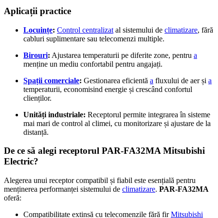
Aplicații practice
Locuințe
:
Control centralizat
al sistemului de
climatizare
, fără
cabluri suplimentare sau telecomenzi multiple.
Birouri
:
Ajustarea temperaturii pe diferite zone, pentru
a
menține un mediu confortabil pentru angajați.
Spații comerciale
:
Gestionarea eficientă
a
fluxului de aer și
a
temperaturii, economisind energie și crescând confortul
clienților.
Unități industriale:
Receptorul permite integrarea în sisteme
mai mari de control al climei, cu monitorizare și ajustare de la
distanță.
De ce să alegi receptorul PAR-FA32MA Mitsubishi
Electric?
Alegerea unui receptor compatibil și fiabil este esențială pentru
menținerea performanței sistemului de
climatizare
.
PAR-FA32MA
oferă:
Compatibilitate extinsă cu telecomenzile fără fir
Mitsubishi