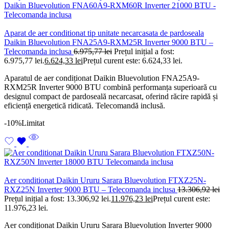
Aparat de aer conditionat tip unitate necarcasata de pardoseala
Daikin Bluevolution FNA25A9-RXM25R Inverter 9000 BTU –
Telecomanda inclusa
6.975,77
lei
Prețul inițial a fost:
6.975,77 lei.
6.624,33
lei
Prețul curent este: 6.624,33 lei.
Aparatul de aer condiționat Daikin Bluevolution FNA25A9-
RXM25R Inverter 9000 BTU combină performanța superioară cu
designul compact de pardoseală necarcasat, oferind răcire rapidă și
eficiență energetică ridicată. Telecomandă inclusă.
-10%
Limitat
Aer conditionat Daikin Ururu Sarara Bluevolution FTXZ25N-
RXZ25N Inverter 9000 BTU – Telecomanda inclusa
13.306,92
lei
Prețul inițial a fost: 13.306,92 lei.
11.976,23
lei
Prețul curent este:
11.976,23 lei.
Aer condiționat Daikin Ururu Sarara Bluevolution Inverter 9000