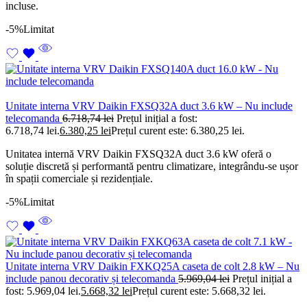
incluse.
-5%
Limitat
Unitate interna VRV Daikin FXSQ32A duct 3.6 kW – Nu include
telecomanda
6.718,74
lei
Prețul inițial a fost:
6.718,74 lei.
6.380,25
lei
Prețul curent este: 6.380,25 lei.
Unitatea internă VRV Daikin FXSQ32A duct 3.6 kW oferă o
soluție discretă și performantă pentru climatizare, integrându-se ușor
în spații comerciale și rezidențiale.
-5%
Limitat
Unitate interna VRV Daikin FXKQ25A caseta de colt 2.8 kW – Nu
include panou decorativ și telecomanda
5.969,04
lei
Prețul inițial a
fost: 5.969,04 lei.
5.668,32
lei
Prețul curent este: 5.668,32 lei.