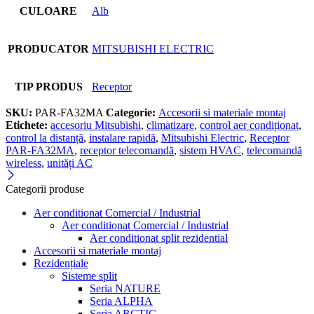
CULOARE
Alb
PRODUCATOR
MITSUBISHI ELECTRIC
TIP PRODUS
Receptor
SKU:
PAR-FA32MA
Categorie:
Accesorii si materiale montaj
Etichete:
accesoriu Mitsubishi
,
climatizare
,
control aer condiționat
,
control la distanță
,
instalare rapidă
,
Mitsubishi Electric
,
Receptor
PAR-FA32MA
,
receptor telecomandă
,
sistem HVAC
,
telecomandă
wireless
,
unități AC
Categorii produse
Aer conditionat Comercial / Industrial
Aer conditionat Comercial / Industrial
Aer conditionat split rezidential
Accesorii si materiale montaj
Rezidențiale
Sisteme split
Seria NATURE
Seria ALPHA
Seria ARCTIC