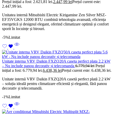
Prețul inițial a fost: 2.621,81 lei.
2.447,99
lei
Prețul curent este:
2.447,99 lei.
Unitatea internă Mitsubishi Electric Kirigamine Zen Silver MSZ-
EF35VGKS 12000 BTU combină tehnologia avansată, eficiența
energetică și designul elegant, oferind climatizare optimă și confort
sporit în locuințe și birouri.
-5%
Limitat
Unitate interna VRV Daikin FXZQ20A caseta perfect plata 2.2 kW
– Nu include panou decorativ și telecomanda
6.779,94
lei
Prețul
inițial a fost: 6.779,94 lei.
6.438,36
lei
Prețul curent este: 6.438,36 lei.
Unitate internă VRV Daikin FXZQ20A casetă perfect plată 2.2 kW
– soluția ideală pentru climatizare eficientă și elegantă, fără panou
decorativ și telecomandă.
-1%
Limitat