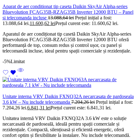
Aparat de aer conditionat tip caseta Daikin SkyAir Alpha-series
Bluevolution FCAG35B-RZAG35B Inverter 12000 BTU – Panel
si telecomanda incluse
13.088,64
lei
Prețul inițial a fost:
13.088,64 lei.
11.600,62
lei
Prețul curent este: 11.600,62 lei.
Aparatul de aer condiționat tip casetă Daikin SkyAir Alpha-series
Bluevolution FCAG35B-RZAG35B Inverter 12000 BTU oferă
performanță de top, consum redus și control ușor, cu panel și
telecomandă incluse, ideal pentru spații comerciale și rezidențiale.
-5%
Limitat
Unitate interna VRV Daikin FXNQ32A necarcasata de pardoseala
3.6 kW – Nu include telecomanda
7.204,26
lei
Prețul inițial a fost:
7.204,26 lei.
6.841,31
lei
Prețul curent este: 6.841,31 lei.
Unitatea internă VRV Daikin FXNQ32A 3.6 kW este o soluție
necarcasată de pardoseală, ideală pentru spații comerciale și
rezidențiale. Compactă, silențioasă și eficientă energetic, oferă
confort optim și flexibilitate la instalare. Nu include telecomandă.