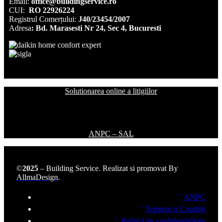
Email:
office@buildingservice.ro
CUI:
RO 22926224
Registrul
Comerțului
:
J40/23454/2007
Adresa
: Bd. Marasesti Nr 24, Sec 4, Bucuresti
Solutionarea online a litigiilor
ANPC – SAL
©
2025
– Building Service. Realizat si promovat By
AllmaDesign
.
ANPC
Termeni și Condiții
Politică de confidențialitate