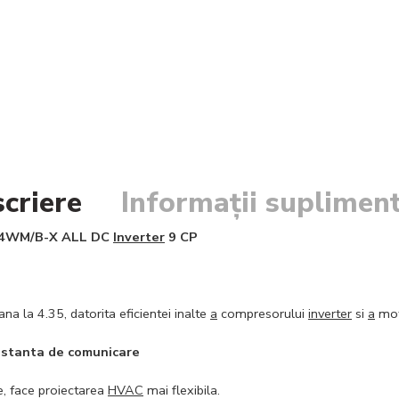
criere
Informații suplimen
4WM/B-X ALL DC
Inverter
9 CP
a la 4.35, datorita eficientei inalte
a
compresorului
inverter
si
a
mot
distanta de comunicare
e, face proiectarea
HVAC
mai flexibila.