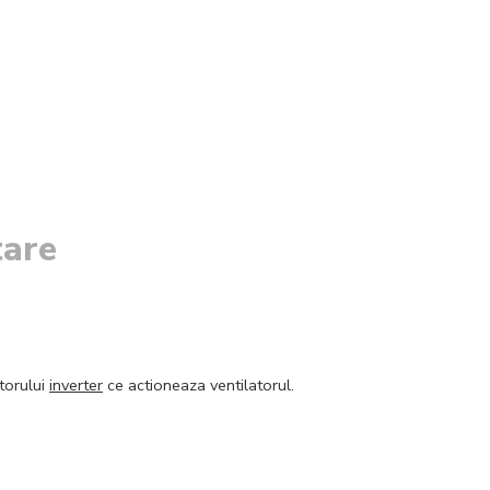
tare
orului
inverter
ce actioneaza ventilatorul.