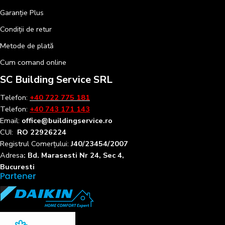
Garanție Plus
Condiții de retur
Metode de plată
Cum comand online
SC Building Service SRL
Telefon:
+40 722 775 181
Telefon:
+40 743 171 143
Email:
office@buildingservice.ro
CUI:
RO 22926224
Registrul
Comerțului
:
J40/23454/2007
Adresa
: Bd. Marasesti Nr 24, Sec 4,
Bucuresti