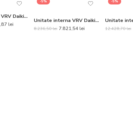
-5%
-5%
Unitate interna VRV Daikin FXDQ40A duct 4.5 kW – Nu include telecomanda
Unitate interna VRV Daikin FXZQ50A caseta perfect plata 5.6 kW – Nu include panou decorativ și telecomanda
1,87
lei
7.821,54
lei
8.236,50
lei
12.428,70
lei