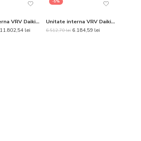
-5%
Unitate interna VRV Daikin FXCQ125A caseta aer 2 directii 14.0 kW – Nu include panou decorativ și telecomanda
Unitate interna VRV Daikin FXCQ25A caseta aer 2 directii 2.8 kW – Nu include panou decorativ și telecomanda
11.802,54
lei
6.184,59
lei
6.512,70
lei