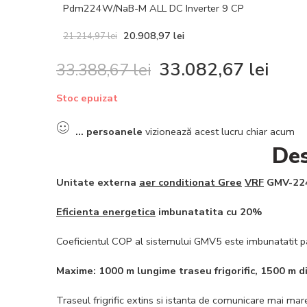
Pdm224W/NaB-M ALL DC Inverter 9 CP
20.908,97
lei
21.214,97
lei
33.082,67
lei
33.388,67
lei
Stoc epuizat
...
persoanele
vizionează acest lucru chiar acum
Des
Unitate externa
aer conditionat Gree
VRF
GMV-22
Eficienta energetica
imbunatatita cu 20%
Coeficientul COP al sistemului GMV5 este imbunatatit pan
Maxime: 1000 m lungime traseu frigorific, 1500 m 
Traseul frigrific extins si istanta de comunicare mai mar