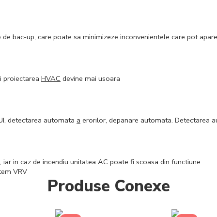
 de bac-up, care poate sa minimizeze inconvenientele care pot aparea
i proiectarea
HVAC
devine mai usoara
 UI, detectarea automata
a
erorilor, depanare automata. Detectarea
iar in caz de incendiu unitatea AC poate fi scoasa din functiune
istem VRV
Produse Conexe