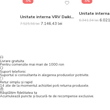
-5%
-5%
Unitate interna VRV Daikin FXCQ50A caseta aer 2 directii 5.6 kW – Nu include panou decorativ și telecomanda
6.02
6.341,34
lei
7.146,43
lei
7.525,56
lei
Livrare gratuita
Pentru comenzile mai mari de 1000 ron
Suport telefonic
Suportul si consultanta in alegerea produselor potrivite.
Retur simplu și rapid
14 zile de la momentul achizitiei poti returna produsele.
Răsplătim fidelitatea ta
Acumulează puncte și bucură-te de recompense exclusive.