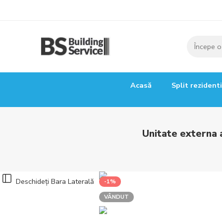
Acasă
Split rezident
Unitate externa
Deschideți Bara Laterală
-1%
VÂNDUT