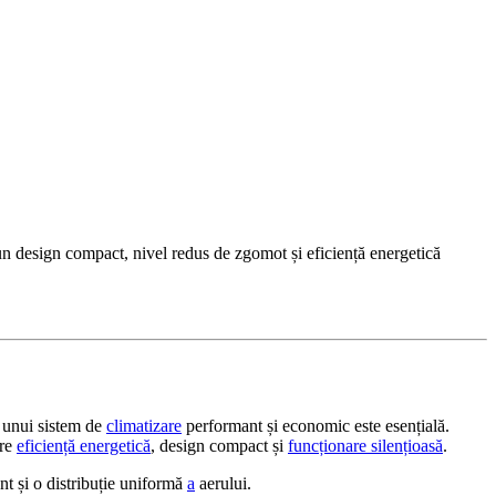
n design compact, nivel redus de zgomot și eficiență energetică
a unui sistem de
climatizare
performant și economic este esențială.
tre
eficiență energetică
, design compact și
funcționare silențioasă
.
nt și o distribuție uniformă
a
aerului.