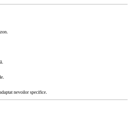
ezon.
ă.
le.
adaptat nevoilor specifice.