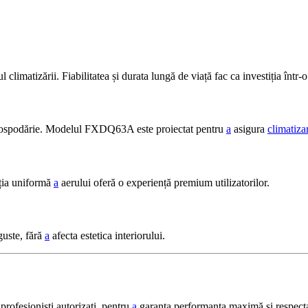
 climatizării. Fiabilitatea și durata lungă de viață fac ca investiția într-
u gospodărie. Modelul FXDQ63A este proiectat pentru
a
asigura
climatiza
uția uniformă
a
aerului oferă o experiență premium utilizatorilor.
guste, fără
a
afecta estetica interiorului.
ofesioniști autorizați, pentru
a
garanta performanța maximă și respecta