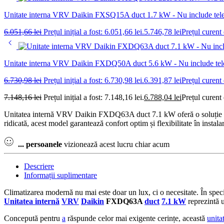
Unitate interna VRV Daikin FXSQ15A duct 1.7 kW - Nu include te
6.051,66
lei
Prețul inițial a fost: 6.051,66 lei.
5.746,78
lei
Prețul curent 
Unitate interna VRV Daikin FXDQ50A duct 5.6 kW - Nu include te
6.730,98
lei
Prețul inițial a fost: 6.730,98 lei.
6.391,87
lei
Prețul curent 
7.148,16
lei
Prețul inițial a fost: 7.148,16 lei.
6.788,04
lei
Prețul curent 
Unitatea internă VRV Daikin FXDQ63A duct 7.1 kW oferă o soluție prof
ridicată, acest model garantează confort optim și flexibilitate în instala
...
persoanele
vizionează acest lucru chiar acum
Descriere
Informații suplimentare
Climatizarea modernă nu mai este doar un lux, ci o necesitate. În speci
Unitatea internă
VRV
Daikin
FXDQ63A
duct
7.1 kW
reprezintă u
Concepută pentru
a
răspunde celor mai exigente cerințe, această
unita