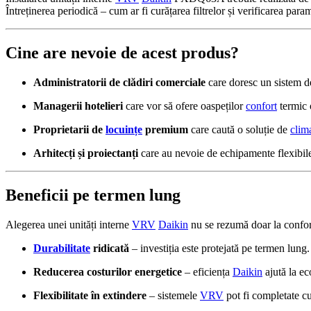
Întreținerea periodică – cum ar fi curățarea filtrelor și verificarea par
Cine are nevoie de acest produs?
Administratorii de clădiri comerciale
care doresc un sistem 
Managerii hotelieri
care vor să ofere oaspeților
confort
termic 
Proprietarii de
locuințe
premium
care caută o soluție de
clim
Arhitecți și proiectanți
care au nevoie de echipamente flexibile 
Beneficii pe termen lung
Alegerea unei unități interne
VRV
Daikin
nu se rezumă doar la confortu
Durabilitate
ridicată
– investiția este protejată pe termen lung.
Reducerea costurilor energetice
– eficiența
Daikin
ajută la ec
Flexibilitate în extindere
– sistemele
VRV
pot fi completate cu