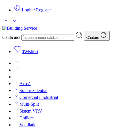
Login / Register
Cauta aici
Căutare
0
Wishlist
Acasă
Split rezidential
Comercial / industrial
Multi-Split
Sistem VRV
Chillere
Ventilatie