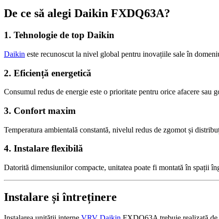
De ce să alegi Daikin FXDQ63A?
1. Tehnologie de top Daikin
Daikin
este recunoscut la nivel global pentru inovațiile sale în domeniul
2. Eficiență energetică
Consumul redus de energie este o prioritate pentru orice afacere sa
3. Confort maxim
Temperatura ambientală constantă, nivelul redus de zgomot și distrib
4. Instalare flexibilă
Datorită dimensiunilor compacte, unitatea poate fi montată în spații în
Instalare și întreținere
Instalarea unității interne
VRV
Daikin
FXDQ63A trebuie realizată de pr