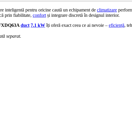
re inteligentă pentru oricine caută un echipament de
climatizare
perfor
ă prin fiabilitate,
confort
și integrare discretă în designul interior.
FXDQ63A
duct
7.1 kW
îți oferă exact ceea ce ai nevoie –
eficiență
, te
ată separat.