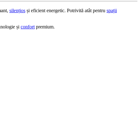
mant,
silențios
și eficient energetic. Potrivită atât pentru
spații
hnologie și
confort
premium.