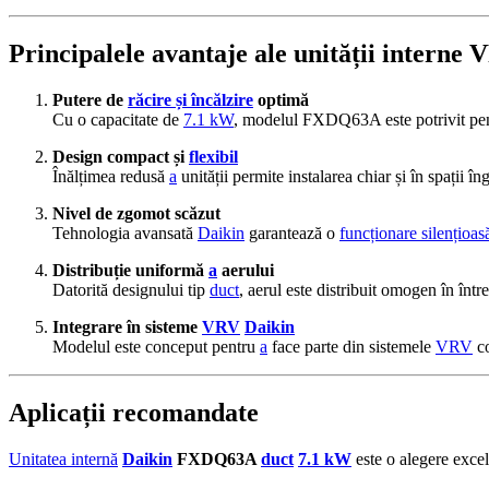
Principalele avantaje ale unității inter
Putere de
răcire și încălzire
optimă
Cu o capacitate de
7.1 kW
, modelul FXDQ63A este potrivit pent
Design compact și
flexibil
Înălțimea redusă
a
unității permite instalarea chiar și în spații în
Nivel de zgomot scăzut
Tehnologia avansată
Daikin
garantează o
funcționare silențioas
Distribuție uniformă
a
aerului
Datorită designului tip
duct
, aerul este distribuit omogen în înt
Integrare în sisteme
VRV
Daikin
Modelul este conceput pentru
a
face parte din sistemele
VRV
co
Aplicații recomandate
Unitatea internă
Daikin
FXDQ63A
duct
7.1 kW
este o alegere excel