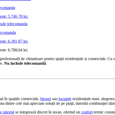
lecomanda
este: 5.746,78 lei.
lecomanda
este: 6.391,87 lei.
este: 6.788,04 lei.
esională de climatizare pentru spații rezidențiale și comerciale. Cu u
re.
Nu include telecomandă
.
al în spațiile comerciale,
birouri
sau
locuințe
rezidențiale mari, alegere
na dintre cele mai apreciate soluții de pe piață, datorită combinației din
te internă
se integrează discret în tavan, oferind un
confort
termic consta