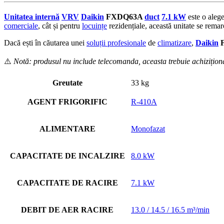
Unitatea internă
VRV
Daikin
FXDQ63A
duct
7.1 kW
este o alege
comerciale
, cât și pentru
locuințe
rezidențiale, această unitate se remarc
Dacă ești în căutarea unei
soluții profesionale
de
climatizare
,
Daikin
⚠️
Notă: produsul nu include telecomanda, aceasta trebuie achizițion
Greutate
33 kg
AGENT FRIGORIFIC
R-410A
ALIMENTARE
Monofazat
CAPACITATE DE INCALZIRE
8.0 kW
CAPACITATE DE RACIRE
7.1 kW
DEBIT DE AER RACIRE
13.0 / 14.5 / 16.5 m³/min