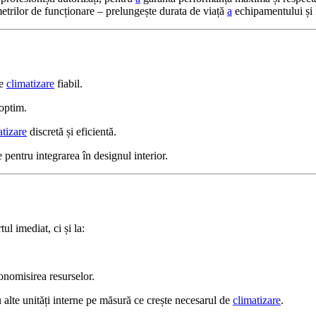
ametrilor de funcționare – prelungește durata de viață
a
echipamentului și 
de
climatizare
fiabil.
optim.
atizare
discretă și eficientă.
pentru integrarea în designul interior.
l imediat, ci și la:
onomisirea resurselor.
 alte unități interne pe măsură ce crește necesarul de
climatizare
.