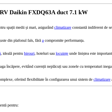
ne VRV Daikin FXDQ63A duct 7.1 kW
ru spații medii și mari, asigurând
climatizare
constantă indiferent de s
guste din plafonul fals, fără
a
compromite performanța.
ă
, ideală pentru
birouri
, hoteluri sau
locuințe
unde liniștea este important
reaga încăpere, evitând curenții neplăcuți sau zonele cu temperaturi inega
mplexe, oferind flexibilitate în configurarea unui sistem de
climatizare
entă pentru: