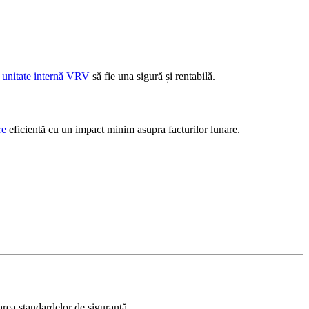
o
unitate internă
VRV
să fie una sigură și rentabilă.
re
eficientă cu un impact minim asupra facturilor lunare.
rea standardelor de siguranță.