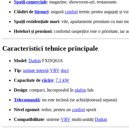
Spații comerciale
: magazine, showroom-uri, restaurante.
Clădiri de
birouri
: asigură
confort
termic pentru angajați și vizi
Spații rezidențiale mari
: vile, apartamente premium cu mai mu
Hoteluri și pensiuni
: confortul oaspeților este o prioritate, iar
Caracteristici tehnice principale
Model
:
Daikin
FXDQ63A
Tip
:
unitate internă
VRV
duct
Capacitate de
răcire
:
7.1 kW
Design
: compact, încorporabil în
plafon
fals
Telecomandă
: nu este inclusă (se achiziționează separat)
Nivel zgomot
: redus, pentru un
confort
sporit
Compatibilitate
: sisteme
VRV
multi-unități
Daikin