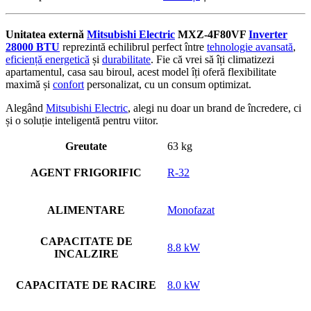
Unitatea externă
Mitsubishi Electric
MXZ-4F80VF
Inverter
28000 BTU
reprezintă echilibrul perfect între
tehnologie avansată
,
eficiență energetică
și
durabilitate
. Fie că vrei să îți climatizezi
apartamentul, casa sau biroul, acest model îți oferă flexibilitate
maximă și
confort
personalizat, cu un consum optimizat.
Alegând
Mitsubishi Electric
, alegi nu doar un brand de încredere, ci
și o soluție inteligentă pentru viitor.
Greutate
63 kg
AGENT FRIGORIFIC
R-32
ALIMENTARE
Monofazat
CAPACITATE DE
8.8 kW
INCALZIRE
CAPACITATE DE RACIRE
8.0 kW