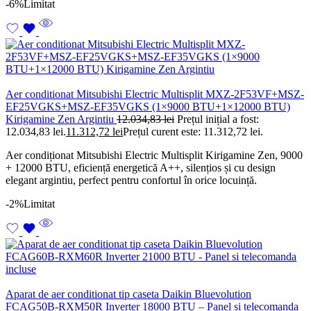
-6%
Limitat
Aer conditionat Mitsubishi Electric Multisplit MXZ-2F53VF+MSZ-
EF25VGKS+MSZ-EF35VGKS (1×9000 BTU+1×12000 BTU)
Kirigamine Zen Argintiu
12.034,83
lei
Prețul inițial a fost:
12.034,83 lei.
11.312,72
lei
Prețul curent este: 11.312,72 lei.
Aer condiționat Mitsubishi Electric Multisplit Kirigamine Zen, 9000
+ 12000 BTU, eficiență energetică A++, silențios și cu design
elegant argintiu, perfect pentru confortul în orice locuință.
-2%
Limitat
Aparat de aer conditionat tip caseta Daikin Bluevolution
FCAG50B-RXM50R Inverter 18000 BTU – Panel si telecomanda