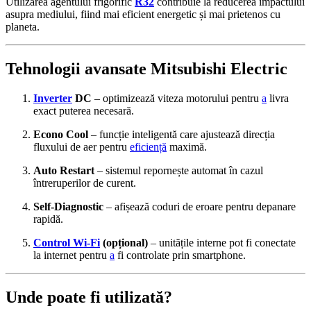
Utilizarea agentului frigorific
R32
contribuie la reducerea impactului
asupra mediului, fiind mai eficient energetic și mai prietenos cu
planeta.
Tehnologii avansate Mitsubishi Electric
Inverter
DC
– optimizează viteza motorului pentru
a
livra
exact puterea necesară.
Econo Cool
– funcție inteligentă care ajustează direcția
fluxului de aer pentru
eficiență
maximă.
Auto Restart
– sistemul repornește automat în cazul
întreruperilor de curent.
Self-Diagnostic
– afișează coduri de eroare pentru depanare
rapidă.
Control Wi-Fi
(opțional)
– unitățile interne pot fi conectate
la internet pentru
a
fi controlate prin smartphone.
Unde poate fi utilizată?