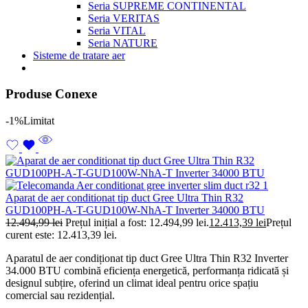
Seria SUPREME CONTINENTAL
Seria VERITAS
Seria VITAL
Seria NATURE
Sisteme de tratare aer
Produse Conexe
-1%
Limitat
Aparat de aer conditionat tip duct Gree Ultra Thin R32
GUD100PH-A-T-GUD100W-NhA-T Inverter 34000 BTU
12.494,99
lei
Prețul inițial a fost: 12.494,99 lei.
12.413,39
lei
Prețul
curent este: 12.413,39 lei.
Aparatul de aer condiționat tip duct Gree Ultra Thin R32 Inverter
34.000 BTU combină eficiența energetică, performanța ridicată și
designul subțire, oferind un climat ideal pentru orice spațiu
comercial sau rezidențial.