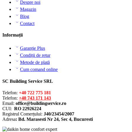
Despre noi
Magazin
Blog
Contact
Informații
Garanție Plus
Condiții de retur
Metode de plată
Cum comand online
SC Building Service SRL
Telefon:
+40 722 775 181
Telefon:
+40 743 171 143
Email:
office@buildingservice.ro
CUI:
RO 22926224
Registrul
Comerțului
:
J40/23454/2007
Adresa
: Bd. Marasesti Nr 24, Sec 4, Bucuresti