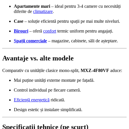
Apartamente mari
– ideal pentru 3-4 camere cu necesități
diferite de
climatizare
.
Case
– soluție eficientă pentru spații pe mai multe niveluri.
Birouri
– oferă
confort
termic uniform pentru angajați.
Spații comerciale
– magazine, cabinete, săli de așteptare.
Avantaje vs. alte modele
Comparativ cu unitățile clasice mono-split,
MXZ-4F80VF
aduce:
Mai puține unități externe montate pe fațadă.
Control individual pe fiecare cameră.
Eficiență energetică
ridicată.
Design estetic și instalare simplificată.
Specificații tehnice (pe scurt)