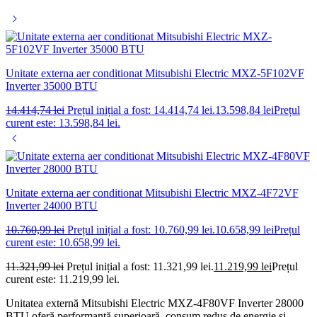
Unitate externa aer conditionat Mitsubishi Electric MXZ-5F102VF
Inverter 35000 BTU
14.414,74
lei
Prețul inițial a fost: 14.414,74 lei.
13.598,84
lei
Prețul
curent este: 13.598,84 lei.
Unitate externa aer conditionat Mitsubishi Electric MXZ-4F72VF
Inverter 24000 BTU
10.760,99
lei
Prețul inițial a fost: 10.760,99 lei.
10.658,99
lei
Prețul
curent este: 10.658,99 lei.
11.321,99
lei
Prețul inițial a fost: 11.321,99 lei.
11.219,99
lei
Prețul
curent este: 11.219,99 lei.
Unitatea externă Mitsubishi Electric MXZ-4F80VF Inverter 28000
BTU oferă performanță superioară, consum redus de energie și