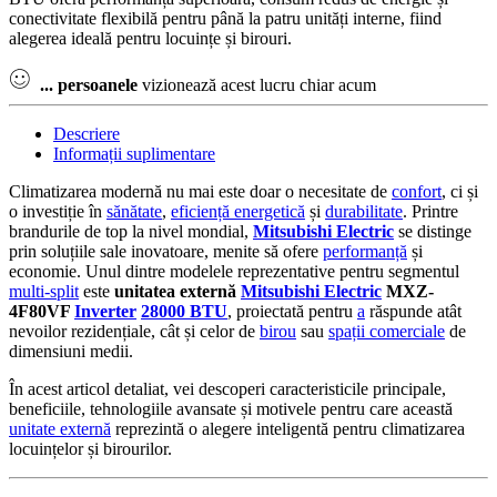
conectivitate flexibilă pentru până la patru unități interne, fiind
alegerea ideală pentru locuințe și birouri.
...
persoanele
vizionează acest lucru chiar acum
Descriere
Informații suplimentare
Climatizarea modernă nu mai este doar o necesitate de
confort
, ci și
o investiție în
sănătate
,
eficiență energetică
și
durabilitate
. Printre
brandurile de top la nivel mondial,
Mitsubishi Electric
se distinge
prin soluțiile sale inovatoare, menite să ofere
performanță
și
economie. Unul dintre modelele reprezentative pentru segmentul
multi-split
este
unitatea externă
Mitsubishi Electric
MXZ-
4F80VF
Inverter
28000 BTU
, proiectată pentru
a
răspunde atât
nevoilor rezidențiale, cât și celor de
birou
sau
spații comerciale
de
dimensiuni medii.
În acest articol detaliat, vei descoperi caracteristicile principale,
beneficiile, tehnologiile avansate și motivele pentru care această
unitate externă
reprezintă o alegere inteligentă pentru climatizarea
locuințelor și birourilor.