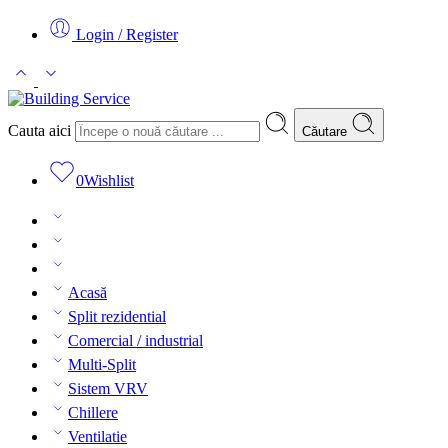
Login / Register
Cauta aici
Căutare
0
Wishlist
Acasă
Split rezidential
Comercial / industrial
Multi-Split
Sistem VRV
Chillere
Ventilatie