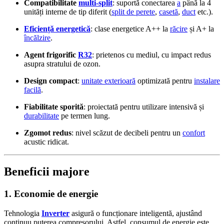
Compatibilitate
multi-split
: suportă conectarea
a
până la 4
unități interne de tip diferit (
split de perete
,
casetă
,
duct
etc.).
Eficiență energetică
: clase energetice A++ la
răcire
și A+ la
încălzire
.
Agent frigorific
R32
: prietenos cu mediul, cu impact redus
asupra stratului de ozon.
Design compact
:
unitate exterioară
optimizată pentru
instalare
facilă
.
Fiabilitate sporită
: proiectată pentru utilizare intensivă și
durabilitate
pe termen lung.
Zgomot redus
: nivel scăzut de decibeli pentru un
confort
acustic ridicat.
Beneficii majore
1.
Economie de energie
Tehnologia
Inverter
asigură o funcționare inteligentă, ajustând
continuu puterea compresorului. Astfel, consumul de energie este