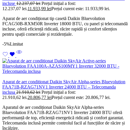
incluse
12.237,07
lei
Prețul inițial a fost:
12.237,07 lei.
11.933,99
lei
Prețul curent este: 11.933,99 lei.
Aparat de aer condiționat tip casetă Daikin Bluevolution
FCAG50B-RXM50R Inverter 18000 BTU, cu panel și telecomandă
incluse, oferă eficiență ridicată, răcire rapidă și confort silențios
pentru spații comerciale și rezidențiale.
-5%
Limitat
Aparat de aer conditionat Daikin SkyAir Alpha-series Bluevolution
FAA71B-RZAG71NV1 Inverter 24000 BTU – Telecomanda
inclusa
21.910,62
lei
Prețul inițial a fost:
21.910,62 lei.
20.806,77
lei
Prețul curent este: 20.806,77 lei.
Aparatul de aer condiționat Daikin SkyAir Alpha-series
Bluevolution FAA71B-RZAG71NV1 Inverter 24000 BTU oferă
performanță de top, eficiență energetică ridicată și confort garantat.
Telecomanda inclusă permite controlul facil al funcțiilor de răcire și
încălzire.