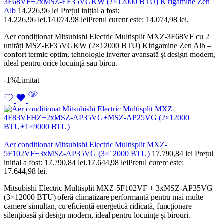
3F68VF+2xMSZ-EF35VGKW (2×12000 BTU) Kirigamine Zen
Alb
14.226,96
lei
Prețul inițial a fost:
14.226,96 lei.
14.074,98
lei
Prețul curent este: 14.074,98 lei.
Aer condiționat Mitsubishi Electric Multisplit MXZ-3F68VF cu 2
unități MSZ-EF35VGKW (2×12000 BTU) Kirigamine Zen Alb –
confort termic optim, tehnologie inverter avansată și design modern,
ideal pentru orice locuință sau birou.
-1%
Limitat
Aer conditionat Mitsubishi Electric Multisplit MXZ-
5F102VF+3xMSZ-AP35VG (3×12000 BTU)
17.790,84
lei
Prețul
inițial a fost: 17.790,84 lei.
17.644,98
lei
Prețul curent este:
17.644,98 lei.
Mitsubishi Electric Multisplit MXZ-5F102VF + 3xMSZ-AP35VG
(3×12000 BTU) oferă climatizare performantă pentru mai multe
camere simultan, cu eficiență energetică ridicată, funcționare
silențioasă și design modern, ideal pentru locuințe și birouri.