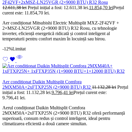
2F42VF+2xMSZ-LN25VGR (2×9000 BTU) R32 Rosu
12.611,38
lei
Prețul inițial a fost: 12.611,38 lei.
11.854,70
lei
Prețul
curent este: 11.854,70 lei.
Aer condiționat Mitsubishi Electric Multisplit MXZ-2F42VF +
2×MSZ-LN25VGR (2×9000 BTU) R32 Rosu, cu tehnologie
inverter, eficiență energetică ridicată și control inteligent al
temperaturii pentru confort maxim în locuință sau birou.
-12%
Limitat
Aer conditionat Daikin Multisplit Comfora
2MXM50A+2xFTXP25N (2×9000 BTU) R32
11.132,28
lei
Prețul
inițial a fost: 11.132,28 lei.
9.796,41
lei
Prețul curent este:
9.796,41 lei.
Aerul condiționat Daikin Multisplit Comfora
2MXM50A+2xFTXP25N (2×9000 BTU) R32 oferă performanță
superioară, consum redus și control inteligent, ideal pentru
climatizarea eficientă a două camere simultan.