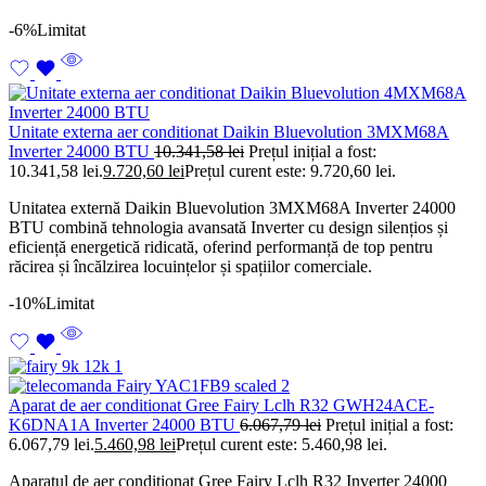
-6%
Limitat
Unitate externa aer conditionat Daikin Bluevolution 3MXM68A
Inverter 24000 BTU
10.341,58
lei
Prețul inițial a fost:
10.341,58 lei.
9.720,60
lei
Prețul curent este: 9.720,60 lei.
Unitatea externă Daikin Bluevolution 3MXM68A Inverter 24000
BTU combină tehnologia avansată Inverter cu design silențios și
eficiență energetică ridicată, oferind performanță de top pentru
răcirea și încălzirea locuințelor și spațiilor comerciale.
-10%
Limitat
Aparat de aer conditionat Gree Fairy Lclh R32 GWH24ACE-
K6DNA1A Inverter 24000 BTU
6.067,79
lei
Prețul inițial a fost:
6.067,79 lei.
5.460,98
lei
Prețul curent este: 5.460,98 lei.
Aparatul de aer condiționat Gree Fairy Lclh R32 Inverter 24000