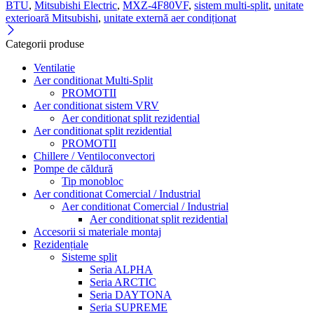
BTU
,
Mitsubishi Electric
,
MXZ-4F80VF
,
sistem multi-split
,
unitate
exterioară Mitsubishi
,
unitate externă aer condiționat
Categorii produse
Ventilatie
Aer conditionat Multi-Split
PROMOTII
Aer conditionat sistem VRV
Aer conditionat split rezidential
Aer conditionat split rezidential
PROMOTII
Chillere / Ventiloconvectori
Pompe de căldură
Tip monobloc
Aer conditionat Comercial / Industrial
Aer conditionat Comercial / Industrial
Aer conditionat split rezidential
Accesorii si materiale montaj
Rezidențiale
Sisteme split
Seria ALPHA
Seria ARCTIC
Seria DAYTONA
Seria SUPREME