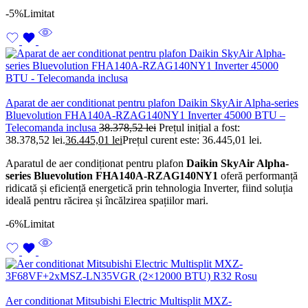
-5%
Limitat
Aparat de aer conditionat pentru plafon Daikin SkyAir Alpha-series
Bluevolution FHA140A-RZAG140NY1 Inverter 45000 BTU –
Telecomanda inclusa
38.378,52
lei
Prețul inițial a fost:
38.378,52 lei.
36.445,01
lei
Prețul curent este: 36.445,01 lei.
Aparatul de aer condiționat pentru plafon
Daikin SkyAir Alpha-
series Bluevolution FHA140A-RZAG140NY1
oferă performanță
ridicată și eficiență energetică prin tehnologia Inverter, fiind soluția
ideală pentru răcirea și încălzirea spațiilor mari.
-6%
Limitat
Aer conditionat Mitsubishi Electric Multisplit MXZ-