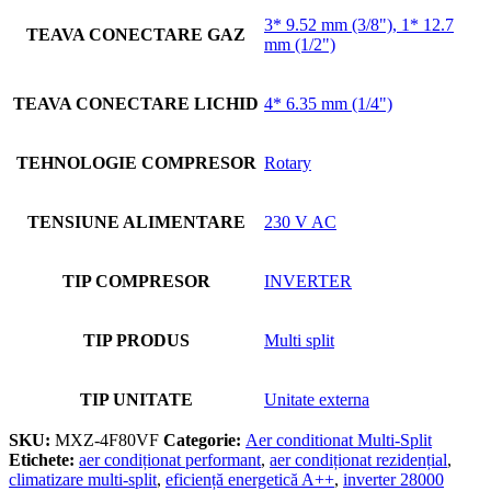
3* 9.52 mm (3/8"), 1* 12.7
TEAVA CONECTARE GAZ
mm (1/2")
TEAVA CONECTARE LICHID
4* 6.35 mm (1/4")
TEHNOLOGIE COMPRESOR
Rotary
TENSIUNE ALIMENTARE
230 V AC
TIP COMPRESOR
INVERTER
TIP PRODUS
Multi split
TIP UNITATE
Unitate externa
SKU:
MXZ-4F80VF
Categorie:
Aer conditionat Multi-Split
Etichete:
aer condiționat performant
,
aer condiționat rezidențial
,
climatizare multi-split
,
eficiență energetică A++
,
inverter 28000