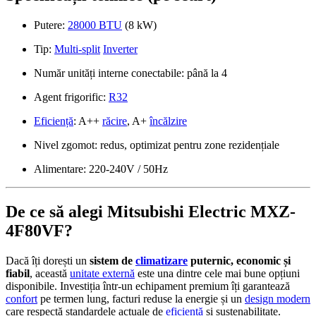
Putere:
28000 BTU
(8 kW)
Tip:
Multi-split
Inverter
Număr unități interne conectabile: până la 4
Agent frigorific:
R32
Eficiență
: A++
răcire
, A+
încălzire
Nivel zgomot: redus, optimizat pentru zone rezidențiale
Alimentare: 220-240V / 50Hz
De ce să alegi Mitsubishi Electric MXZ-
4F80VF?
Dacă îți dorești un
sistem de
climatizare
puternic, economic și
fiabil
, această
unitate externă
este una dintre cele mai bune opțiuni
disponibile. Investiția într-un echipament premium îți garantează
confort
pe termen lung, facturi reduse la energie și un
design modern
care respectă standardele actuale de
eficiență
și sustenabilitate.