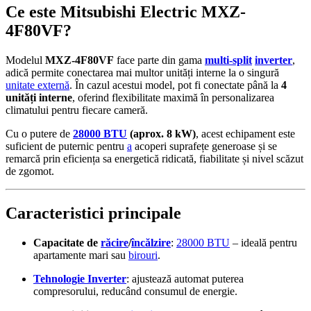
Ce este Mitsubishi Electric MXZ-
4F80VF?
Modelul
MXZ-4F80VF
face parte din gama
multi-split
inverter
,
adică permite conectarea mai multor unități interne la o singură
unitate externă
. În cazul acestui model, pot fi conectate până la
4
unități interne
, oferind flexibilitate maximă în personalizarea
climatului pentru fiecare cameră.
Cu o putere de
28000 BTU
(aprox. 8 kW)
, acest echipament este
suficient de puternic pentru
a
acoperi suprafețe generoase și se
remarcă prin eficiența sa energetică ridicată, fiabilitate și nivel scăzut
de zgomot.
Caracteristici principale
Capacitate de
răcire
/
încălzire
:
28000 BTU
– ideală pentru
apartamente mari sau
birouri
.
Tehnologie Inverter
: ajustează automat puterea
compresorului, reducând consumul de energie.