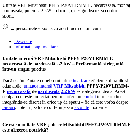
Unitate VRF Mitsubishi PFFY-P20VLRMM-E, necarcasată, montaj
pardoseală, putere 2.2 kW – eficiență, design discret și confort
sporit.
...
persoanele
vizionează acest lucru chiar acum
Descriere
Informații suplimentare
Unitate internă VRF Mitsubishi PFFY-P20VLRMM-E
necarcasată de pardoseală 2.2 kW – Performanță și eleganță
într-un singur produs
Dacă ești în căutarea unei soluții de
climatizare
eficiente, durabile și
adaptabile,
unitatea internă
VRF
Mitsubishi
PFFY-P20VLRMM-
E
necarcasată
de
pardoseală
2.2 kW
este alegerea ideală. Acest
echipament este proiectat pentru
a
oferi un
confort
termic optim,
integrându-se discret în orice tip de spațiu – fie că este vorba despre
birouri
, hoteluri, săli de conferințe sau
locuințe
moderne.
Ce este o unitate VRF și de ce Mitsubishi PFFY-P20VLRMM-E
este alegerea potrivită?