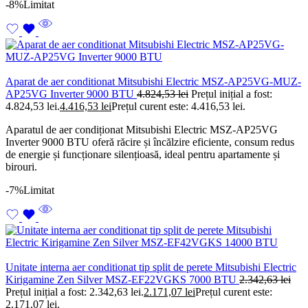
-8%
Limitat
Aparat de aer conditionat Mitsubishi Electric MSZ-AP25VG-MUZ-
AP25VG Inverter 9000 BTU
4.824,53
lei
Prețul inițial a fost:
4.824,53 lei.
4.416,53
lei
Prețul curent este: 4.416,53 lei.
Aparatul de aer condiționat Mitsubishi Electric MSZ-AP25VG
Inverter 9000 BTU oferă răcire și încălzire eficiente, consum redus
de energie și funcționare silențioasă, ideal pentru apartamente și
birouri.
-7%
Limitat
Unitate interna aer conditionat tip split de perete Mitsubishi Electric
Kirigamine Zen Silver MSZ-EF22VGKS 7000 BTU
2.342,63
lei
Prețul inițial a fost: 2.342,63 lei.
2.171,07
lei
Prețul curent este:
2.171,07 lei.