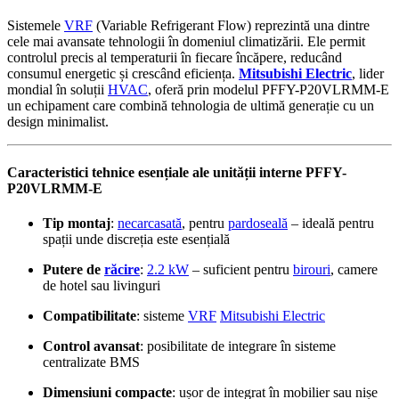
Sistemele
VRF
(Variable Refrigerant Flow) reprezintă una dintre
cele mai avansate tehnologii în domeniul climatizării. Ele permit
controlul precis al temperaturii în fiecare încăpere, reducând
consumul energetic și crescând eficiența.
Mitsubishi Electric
, lider
mondial în soluții
HVAC
, oferă prin modelul PFFY-P20VLRMM-E
un echipament care combină tehnologia de ultimă generație cu un
design minimalist.
Caracteristici tehnice esențiale ale unității interne PFFY-
P20VLRMM-E
Tip montaj
:
necarcasată
, pentru
pardoseală
– ideală pentru
spații unde discreția este esențială
Putere de
răcire
:
2.2 kW
– suficient pentru
birouri
, camere
de hotel sau livinguri
Compatibilitate
: sisteme
VRF
Mitsubishi Electric
Control avansat
: posibilitate de integrare în sisteme
centralizate BMS
Dimensiuni compacte
: ușor de integrat în mobilier sau nișe