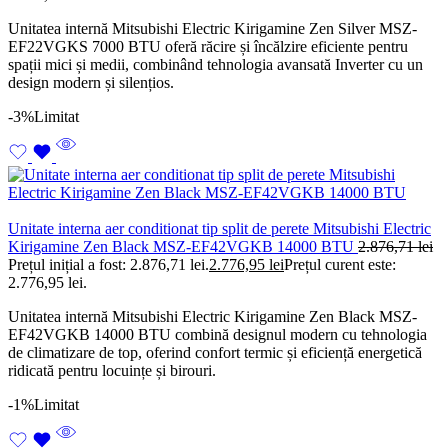
Unitatea internă Mitsubishi Electric Kirigamine Zen Silver MSZ-
EF22VGKS 7000 BTU oferă răcire și încălzire eficiente pentru
spații mici și medii, combinând tehnologia avansată Inverter cu un
design modern și silențios.
-3%
Limitat
Unitate interna aer conditionat tip split de perete Mitsubishi Electric
Kirigamine Zen Black MSZ-EF42VGKB 14000 BTU
2.876,71
lei
Prețul inițial a fost: 2.876,71 lei.
2.776,95
lei
Prețul curent este:
2.776,95 lei.
Unitatea internă Mitsubishi Electric Kirigamine Zen Black MSZ-
EF42VGKB 14000 BTU combină designul modern cu tehnologia
de climatizare de top, oferind confort termic și eficiență energetică
ridicată pentru locuințe și birouri.
-1%
Limitat