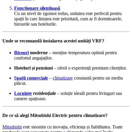
Funcționare silențioasă
Cu un nivel de zgomot redus, unitatea este perfectă pentru
spații în care liniștea este prioritară, cum ar fi dormitoarele,
birourile sau hotelurile.
Unde se recomandă instalarea acestei unități VRF?
Birouri
moderne
– menține temperatura optimă pentru
confortul angajaților.
Hoteluri și pensiuni
– oferă o experiență premium clienților.
Spații comerciale
–
climatizare
constantă pentru un mediu
plăcut.
Locuințe
rezidențiale
– soluție ideală pentru livinguri sau
camere spațioase.
De ce să alegi Mitsubishi Electric pentru climatizare?
Mitsubishi
este sinonim cu inovația, eficiența și fiabilitatea. Toate