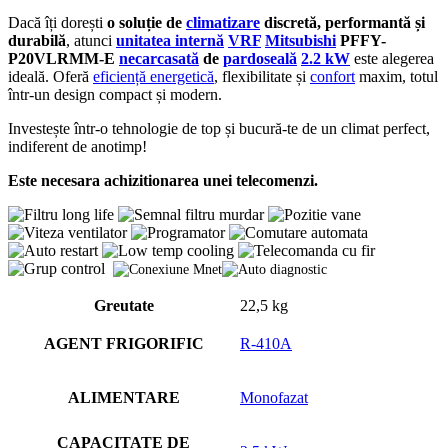
Dacă îți dorești
o soluție de
climatizare
discretă, performantă și
durabilă
, atunci
unitatea internă
VRF
Mitsubishi
PFFY-
P20VLRMM-E
necarcasată
de
pardoseală
2.2 kW
este alegerea
ideală. Oferă
eficiență energetică
, flexibilitate și
confort
maxim, totul
într-un design compact și modern.
Investește într-o tehnologie de top și bucură-te de un climat perfect,
indiferent de anotimp!
Este necesara achizitionarea unei telecomenzi.
Greutate
22,5 kg
AGENT FRIGORIFIC
R-410A
ALIMENTARE
Monofazat
CAPACITATE DE