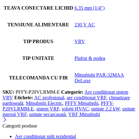
TEAVA CONECTARE LICHID
6.35 mm (1/4")
TENSIUNE ALIMENTARE
230 V AC
TIP PRODUS
VRV
TIP UNITATE
Plafon & podea
Mitsubishi PAR-32MAA
TELECOMANDA CU FIR
DeLuxe
SKU:
PFFY-P20VLRMM-E
Categorie:
Aer conditionat sistem
VRV
Etichete:
AC profesional
,
aer condiționat VRF
,
climatizare
pardoseală
,
Mitsubishi Electric
,
PFFY Mitsubishi
,
PFFY-
P20VLRMM-E
,
sistem VRF
,
soluții HVAC
,
unitate 2.2 kW
,
unitate
internă VRF
,
unitate necarcasată
,
VRF Mitsubishi
Categorii produse
Aer conditionat split rezidential