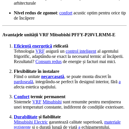
arhitecturale
Nivel redus de zgomot
:
confort
acustic optim pentru orice tip
de încăpere
Avantajele unității VRF Mitsubishi PFFY-P20VLRMM-E
Eficiență energetică
ridicată
Tehnologia
VRF
asigură un
control inteligent
al agentului
frigorific, adaptându-se exact la necesarul termic al încăperii.
Rezultatul?
Consum redus
de energie și facturi mai mici.
Flexibilitate în instalare
Fiind o unitate
necarcasată
, se poate monta discret în
pardoseală
, integrându-se perfect în designul interior, fără
a
afecta estetica spațiului.
Confort
termic permanent
Sistemele
VRF
Mitsubishi
sunt renumite pentru menținerea
unei temperaturi constante, indiferent de condițiile exterioare.
Durabilitate
și fiabilitate
Mitsubishi Electric
garantează calitate superioară,
materiale
rezistente
și o durată lungă de viață
a
echipamentului.