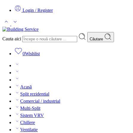
Login / Register
Cauta aici
Căutare
0
Wishlist
Acasă
Split rezidential
Comercial / industrial
Multi-Split
Sistem VRV
Chillere
Ventilatie