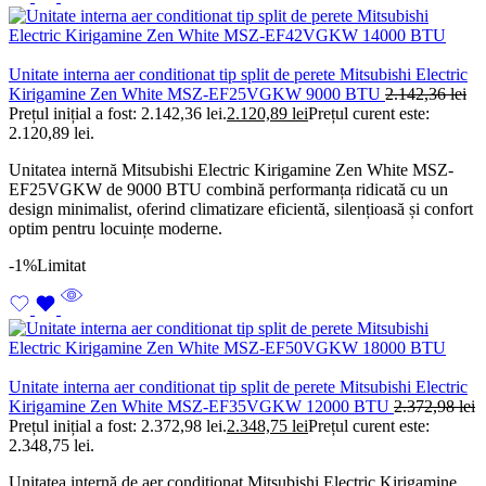
Unitate interna aer conditionat tip split de perete Mitsubishi Electric
Kirigamine Zen White MSZ-EF25VGKW 9000 BTU
2.142,36
lei
Prețul inițial a fost: 2.142,36 lei.
2.120,89
lei
Prețul curent este:
2.120,89 lei.
Unitatea internă Mitsubishi Electric Kirigamine Zen White MSZ-
EF25VGKW de 9000 BTU combină performanța ridicată cu un
design minimalist, oferind climatizare eficientă, silențioasă și confort
optim pentru locuințe moderne.
-1%
Limitat
Unitate interna aer conditionat tip split de perete Mitsubishi Electric
Kirigamine Zen White MSZ-EF35VGKW 12000 BTU
2.372,98
lei
Prețul inițial a fost: 2.372,98 lei.
2.348,75
lei
Prețul curent este:
2.348,75 lei.
Unitatea internă de aer condiționat Mitsubishi Electric Kirigamine