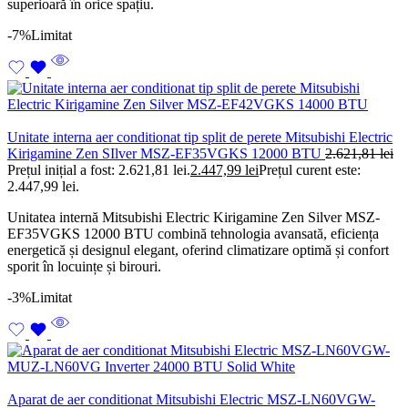
superioară în orice spațiu.
-7%
Limitat
Unitate interna aer conditionat tip split de perete Mitsubishi Electric
Kirigamine Zen SIlver MSZ-EF35VGKS 12000 BTU
2.621,81
lei
Prețul inițial a fost: 2.621,81 lei.
2.447,99
lei
Prețul curent este:
2.447,99 lei.
Unitatea internă Mitsubishi Electric Kirigamine Zen Silver MSZ-
EF35VGKS 12000 BTU combină tehnologia avansată, eficiența
energetică și designul elegant, oferind climatizare optimă și confort
sporit în locuințe și birouri.
-3%
Limitat
Aparat de aer conditionat Mitsubishi Electric MSZ-LN60VGW-