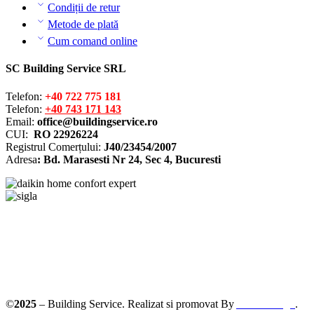
Condiții de retur
Metode de plată
Cum comand online
SC Building Service SRL
Telefon:
+40 722 775 181
Telefon:
+40 743 171 143
Email:
office@buildingservice.ro
CUI:
RO 22926224
Registrul
Comerțului
:
J40/23454/2007
Adresa
: Bd. Marasesti Nr 24, Sec 4, Bucuresti
Solutionarea online a litigiilor
ANPC – SAL
©
2025
– Building Service. Realizat si promovat By
AllmaDesign
.