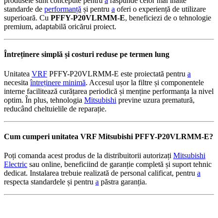
produsele sunt concepute pentru
a
răspunde celor mai înalte
standarde de
performanță
și pentru
a
oferi o experiență de utilizare
superioară. Cu
PFFY-P20VLRMM-E
, beneficiezi de o tehnologie
premium, adaptabilă oricărui proiect.
Întreținere simplă și costuri reduse pe termen lung
Unitatea
VRF
PFFY-P20VLRMM-E este proiectată pentru
a
necesita
întreținere minimă
. Accesul ușor la filtre și componentele
interne facilitează curățarea periodică și menține performanța la nivel
optim. În plus, tehnologia
Mitsubishi
previne uzura prematură,
reducând cheltuielile de reparație.
Cum cumperi unitatea VRF Mitsubishi PFFY-P20VLRMM-E?
Poți comanda acest produs de la distribuitorii autorizați
Mitsubishi
Electric
sau online, beneficiind de garanție completă și suport tehnic
dedicat. Instalarea trebuie realizată de personal calificat, pentru
a
respecta standardele și pentru
a
păstra garanția.