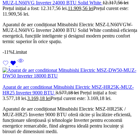
MUZ-LN60VG Inverter 24000 BTU Solid White
12.317,56
lei
Prețul inițial a fost: 12.317,56 lei.
11.909,56
lei
Prețul curent este:
11.909,56 lei.
Aparatul de aer condiționat Mitsubishi Electric MSZ-LN60VGW-
MUZ-LN60VG Inverter 24000 BTU Solid White combină eficiența
energetică, funcțiile inteligente și designul modern pentru confort
termic superior în orice spațiu.
-11%
Limitat
Aparat de aer conditionat Mitsubishi Electric MSZ-HR25K-MUZ-
HR25 Inverter 9000 BTU
3.577,18
lei
Prețul inițial a fost:
3.577,18 lei.
3.169,18
lei
Prețul curent este: 3.169,18 lei.
Aparatul de aer condiționat Mitsubishi Electric MSZ-HR25K /
MUZ-HR25 Inverter 9000 BTU oferă răcire și încălzire eficientă,
funcționare silențioasă și tehnologie Inverter pentru economii
energetice remarcabile, fiind alegerea ideală pentru locuințe și
birouri de dimensiuni medii.