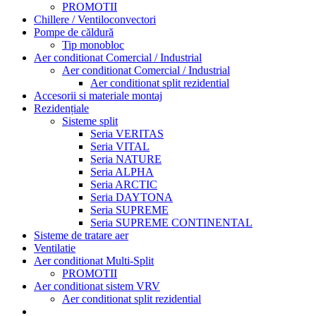
PROMOTII
Chillere / Ventiloconvectori
Pompe de căldură
Tip monobloc
Aer conditionat Comercial / Industrial
Aer conditionat Comercial / Industrial
Aer conditionat split rezidential
Accesorii si materiale montaj
Rezidențiale
Sisteme split
Seria VERITAS
Seria VITAL
Seria NATURE
Seria ALPHA
Seria ARCTIC
Seria DAYTONA
Seria SUPREME
Seria SUPREME CONTINENTAL
Sisteme de tratare aer
Ventilatie
Aer conditionat Multi-Split
PROMOTII
Aer conditionat sistem VRV
Aer conditionat split rezidential