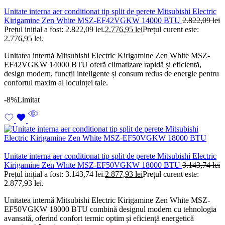
Unitate interna aer conditionat tip split de perete Mitsubishi Electric
Kirigamine Zen White MSZ-EF42VGKW 14000 BTU
2.822,09
lei
Prețul inițial a fost: 2.822,09 lei.
2.776,95
lei
Prețul curent este:
2.776,95 lei.
Unitatea internă Mitsubishi Electric Kirigamine Zen White MSZ-
EF42VGKW 14000 BTU oferă climatizare rapidă și eficientă,
design modern, funcții inteligente și consum redus de energie pentru
confortul maxim al locuinței tale.
-8%
Limitat
Unitate interna aer conditionat tip split de perete Mitsubishi Electric
Kirigamine Zen White MSZ-EF50VGKW 18000 BTU
3.143,74
lei
Prețul inițial a fost: 3.143,74 lei.
2.877,93
lei
Prețul curent este:
2.877,93 lei.
Unitatea internă Mitsubishi Electric Kirigamine Zen White MSZ-
EF50VGKW 18000 BTU combină designul modern cu tehnologia
avansată, oferind confort termic optim și eficiență energetică