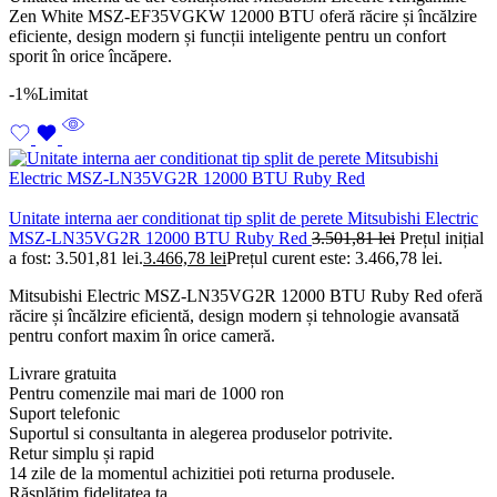
Zen White MSZ-EF35VGKW 12000 BTU oferă răcire și încălzire
eficiente, design modern și funcții inteligente pentru un confort
sporit în orice încăpere.
-1%
Limitat
Unitate interna aer conditionat tip split de perete Mitsubishi Electric
MSZ-LN35VG2R 12000 BTU Ruby Red
3.501,81
lei
Prețul inițial
a fost: 3.501,81 lei.
3.466,78
lei
Prețul curent este: 3.466,78 lei.
Mitsubishi Electric MSZ-LN35VG2R 12000 BTU Ruby Red oferă
răcire și încălzire eficientă, design modern și tehnologie avansată
pentru confort maxim în orice cameră.
Livrare gratuita
Pentru comenzile mai mari de 1000 ron
Suport telefonic
Suportul si consultanta in alegerea produselor potrivite.
Retur simplu și rapid
14 zile de la momentul achizitiei poti returna produsele.
Răsplătim fidelitatea ta