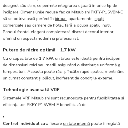
designul său slim, ce permite integrarea ușoară în orice tip de
încăpere. Dimensiunile reduse fac ca
Mitsubishi
PKFY-P15VBM-E
să se potrivească perfect în
birouri
, apartamente,
spații
comerciale
sau camere de hotel, fără
a
ocupa spațiu inutil.
Panoul frontal elegant completează discret decorul interior,
oferind un aspect modern și profesionist.
Putere de răcire optimă – 1.7 kW
Cu o capacitate de
1.7 kW
, unitatea este ideală pentru încăperi
de dimensiuni mici sau medii, asigurând o distribuție uniformă
a
temperaturii. Aceasta poate răci și încălzi rapid spațiul, menținând
un climat constant și plăcut, indiferent de condițiile externe.
Tehnologie avansată VRF
Sistemele
VRF
Mitsubishi
sunt recunoscute pentru flexibilitatea și
eficiența lor. PKFY-P15VBM-E beneficiază de:
Control individualizat:
fiecare
unitate internă
poate fi reglată