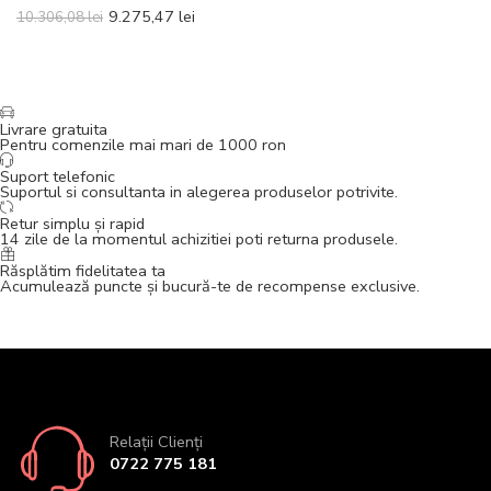
9.275,47
lei
10.306,08
lei
Livrare gratuita
Pentru comenzile mai mari de 1000 ron
Suport telefonic
Suportul si consultanta in alegerea produselor potrivite.
Retur simplu și rapid
14 zile de la momentul achizitiei poti returna produsele.
Răsplătim fidelitatea ta
Acumulează puncte și bucură-te de recompense exclusive.
Relații Clienți
0722 775 181