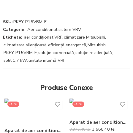
SKU:
PKFY-P15VBM-E
Categorie:
Aer conditionat sistem VRV
Etichete:
aer condiționat VRF
,
climatizare Mitsubishi
,
climatizare silențioasă
,
eficiență energetică
,
Mitsubishi
,
PKFY-P15VBM-E
,
soluție comercială
,
soluție rezidențială
,
split 1.7 kW
,
unitate internă VRF
Produse Conexe
-10%
-10%
Aparat de aer conditionat Mitsubishi Electric MSZ-HR35K-MUZ-HR35 Inverter 12000 BTU
3.568,40
lei
3.976,40
lei
Aparat de aer conditionat optimizat pentru incalzire Daikin Nepura Stylish Bluevolution FTXTA30CW-RXTA30C Inverter 9000 BTU White – Telecomanda inclusa