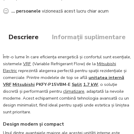
...
persoanele
vizionează acest lucru chiar acum
Descriere
Informații suplimentare
Într-o lume în care eficiența energetică și confortul sunt esențiale,
sistemele
VRF
(Variable Refrigerant Flow) de la
Mitsubishi
Electric
reprezintă alegerea perfectă pentru spații rezidențiale și
comerciale. Printre modelele de top se află
unitatea internă
VRF
Mitsubishi
PKFY-P15VBM-E
Split
1.7 kW
, o soluție
discretă și performantă pentru
climatizare
, adaptată la nevoile
moderne. Acest echipament combină tehnologia avansată cu un
design minimalist, fiind ideal pentru spații unde estetica și liniștea
sunt prioritare.
Design modern și compact
Unul dintre avantajele majore ale acestei unități interne este