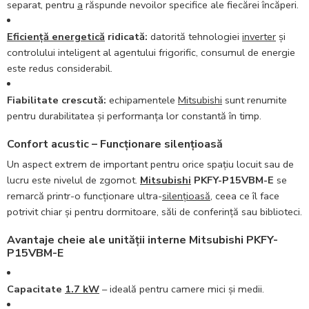
separat, pentru
a
răspunde nevoilor specifice ale fiecărei încăperi.
Eficiență energetică
ridicată:
datorită tehnologiei
inverter
și
controlului inteligent al agentului frigorific, consumul de energie
este redus considerabil.
Fiabilitate crescută:
echipamentele
Mitsubishi
sunt renumite
pentru durabilitatea și performanța lor constantă în timp.
Confort acustic – Funcționare silențioasă
Un aspect extrem de important pentru orice spațiu locuit sau de
lucru este nivelul de zgomot.
Mitsubishi
PKFY-P15VBM-E
se
remarcă printr-o funcționare ultra-
silențioasă
, ceea ce îl face
potrivit chiar și pentru dormitoare, săli de conferință sau biblioteci.
Avantaje cheie ale unității interne Mitsubishi PKFY-
P15VBM-E
Capacitate
1.7 kW
– ideală pentru camere mici și medii.