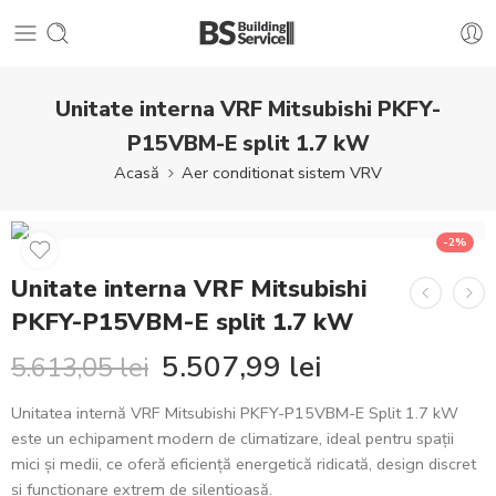
Unitate interna VRF Mitsubishi PKFY-
P15VBM-E split 1.7 kW
Acasă
Aer conditionat sistem VRV
-2%
Unitate interna VRF Mitsubishi
PKFY-P15VBM-E split 1.7 kW
5.507,99
lei
5.613,05
lei
Unitatea internă VRF Mitsubishi PKFY-P15VBM-E Split 1.7 kW
este un echipament modern de climatizare, ideal pentru spații
mici și medii, ce oferă eficiență energetică ridicată, design discret
și funcționare extrem de silențioasă.