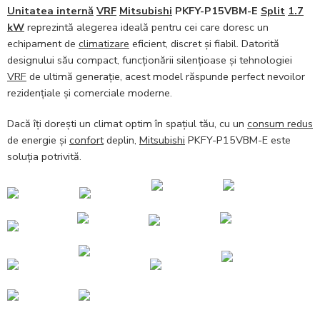
Unitatea internă
VRF
Mitsubishi
PKFY-P15VBM-E
Split
1.7
kW
reprezintă alegerea ideală pentru cei care doresc un
echipament de
climatizare
eficient, discret și fiabil. Datorită
designului său compact, funcționării silențioase și tehnologiei
VRF
de ultimă generație, acest model răspunde perfect nevoilor
rezidențiale și comerciale moderne.
Dacă îți dorești un climat optim în spațiul tău, cu un
consum redus
de energie și
confort
deplin,
Mitsubishi
PKFY-P15VBM-E este
soluția potrivită.