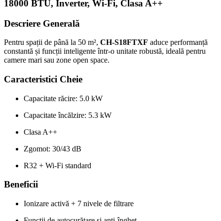
18000 BTU, Inverter, Wi-Fi, Clasa A++
Descriere Generală
Pentru spații de până la 50 m²,
CH-S18FTXF
aduce performanță
constantă și funcții inteligente într-o unitate robustă, ideală pentru
camere mari sau zone open space.
Caracteristici Cheie
Capacitate răcire: 5.0 kW
Capacitate încălzire: 5.3 kW
Clasa A++
Zgomot: 30/43 dB
R32 + Wi-Fi standard
Beneficii
Ionizare activă + 7 nivele de filtrare
Funcții de autocurățare și anti-îngheț