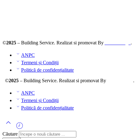
Solutionarea online a litigiilor
ANPC – SAL
©
2025
– Building Service. Realizat si promovat By
AllmaDesign
.
ANPC
Termeni și Condiții
Politică de confidențialitate
©
2025
– Building Service. Realizat si promovat By
AllmaDesign
.
ANPC
Termeni și Condiții
Politică de confidențialitate
Căutare