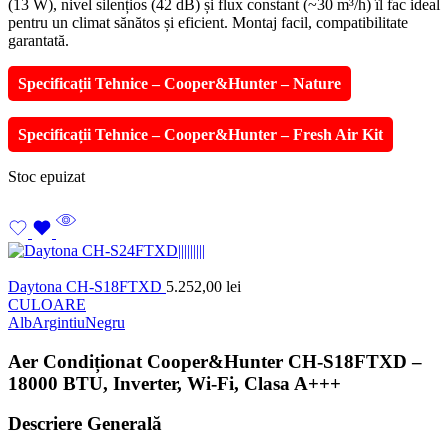
(13 W), nivel silențios (42 dB) și flux constant (~30 m³/h) îl fac ideal
pentru un climat sănătos și eficient. Montaj facil, compatibilitate
garantată.
Specificații Tehnice – Cooper&Hunter – Nature
Specificații Tehnice – Cooper&Hunter – Fresh Air Kit
Stoc epuizat
Daytona CH-S18FTXD
5.252,00
lei
CULOARE
Alb
Argintiu
Negru
Aer Condiționat Cooper&Hunter CH-S18FTXD –
18000 BTU, Inverter, Wi-Fi, Clasa A+++
Descriere Generală