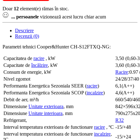
Doar
12
element(e) rămas în stoc.
...
persoanele
vizionează acest lucru chiar acum
Descriere
Recenzii (0)
Parametri tehnici Cooper&Hunter CH-S12FTXQ-NG:
Capacitatea de
racire
, kW
3,50 (0,60-3
Capacitate de
încălzire
, kW
3,60 (0,60-3
Consum de energie, kW
Racire
:0.97 
Nivel zgomot
24/28/37/40
Performanta Energetica Sezoniala SEER (
racire
)
6,1(А++)
Performanta Energetica Sezoniala SCOP (
incalzire
)
4,6(А++)
Debit de aer, m³/h
660/540/46
Dimensiune
Unitate exterioara
, mm
842×596х3
Dimensiune
Unitate interioara
, mm
790х275х2
Refrigerant,
R32
Interval temperatura exterioara de functionare
racire
, ºC
-15/+48
Interval temperatura exterioara de functionare
incalzire
,
-15/+24
ºC