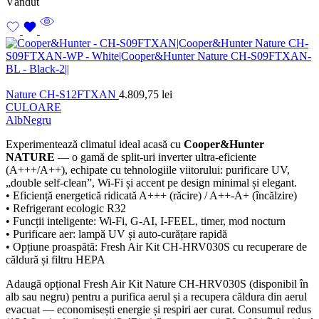
Vândut
Nature CH-S12FTXAN
4.809,75
lei
CULOARE
Alb
Negru
Experimentează climatul ideal acasă cu
Cooper&Hunter
NATURE
— o gamă de split-uri inverter ultra-eficiente
(A+++/A++), echipate cu tehnologiile viitorului: purificare UV,
„double self-clean”, Wi-Fi și accent pe design minimal și elegant.
• Eficiență energetică ridicată A+++ (răcire) / A++-A+ (încălzire)
• Refrigerant ecologic R32
• Funcții inteligente: Wi-Fi, G-AI, I-FEEL, timer, mod nocturn
• Purificare aer: lampă UV și auto-curățare rapidă
• Opțiune proaspătă: Fresh Air Kit CH-HRV030S cu recuperare de
căldură și filtru HEPA
Adaugă opțional Fresh Air Kit Nature CH-HRV030S (disponibil în
alb sau negru) pentru a purifica aerul și a recupera căldura din aerul
evacuat — economisești energie și respiri aer curat. Consumul redus