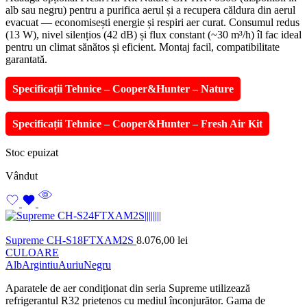
alb sau negru) pentru a purifica aerul și a recupera căldura din aerul
evacuat — economisești energie și respiri aer curat. Consumul redus
(13 W), nivel silențios (42 dB) și flux constant (~30 m³/h) îl fac ideal
pentru un climat sănătos și eficient. Montaj facil, compatibilitate
garantată.
Specificații Tehnice – Cooper&Hunter – Nature
Specificații Tehnice – Cooper&Hunter – Fresh Air Kit
Stoc epuizat
Vândut
Supreme CH-S18FTXAM2S
8.076,00
lei
CULOARE
Alb
Argintiu
Auriu
Negru
Aparatele de aer condiționat din seria Supreme utilizează
refrigerantul R32 prietenos cu mediul înconjurător. Gama de