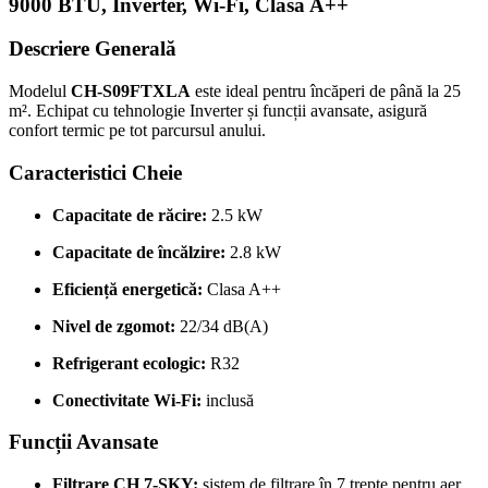
9000 BTU, Inverter, Wi-Fi, Clasa A++
Descriere Generală
Modelul
CH-S09FTXLA
este ideal pentru încăperi de până la 25
m².
Echipat cu tehnologie Inverter și funcții avansate, asigură
confort termic pe tot parcursul anului.
Caracteristici Cheie
Capacitate de răcire:
2.5 kW
Capacitate de încălzire:
2.8 kW
Eficiență energetică:
Clasa A++
Nivel de zgomot:
22/34 dB(A)
Refrigerant ecologic:
R32
Conectivitate Wi-Fi:
inclusă
Funcții Avansate
Filtrare CH 7-SKY:
sistem de filtrare în 7 trepte pentru aer