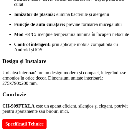
curat
Ionizator de plasmă:
elimină bacteriile și alergenii
Funcție de auto-curățare:
previne formarea mucegaiului
Mod +8°C:
menține temperatura minimă în încăperi nelocuite
Control inteligent:
prin aplicație mobilă compatibilă cu
Android și iOS
Design și Instalare
Unitatea interioară are un design modern și compact, integrându-se
armonios în orice decor. Dimensiuni unitate interioară:
275x790x200 mm.
Concluzie
CH-S09FTXLA
este un aparat eficient, silențios și elegant, potrivit
pentru apartamente sau birouri mici.
Specificații Tehnice