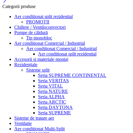
Categorii produse
Aer conditionat split rezidential
PROMOTII
Chillere / Ventiloconvectori
Pompe de căldură
Tip monobloc
Aer conditionat Comercial / Industrial
Aer conditionat Comercial / Industrial
Aer conditionat split rezidential
Accesorii si materiale montaj
Rezidențiale
Sisteme split
Seria SUPREME CONTINENTAL
Seria VERITAS
Seria VITAL
Seria NATURE
Seria ALPHA
Seria ARCTIC
Seria DAYTONA
Seria SUPREME
Sisteme de tratare aer
Ventilatie
Aer conditionat Multi-Split