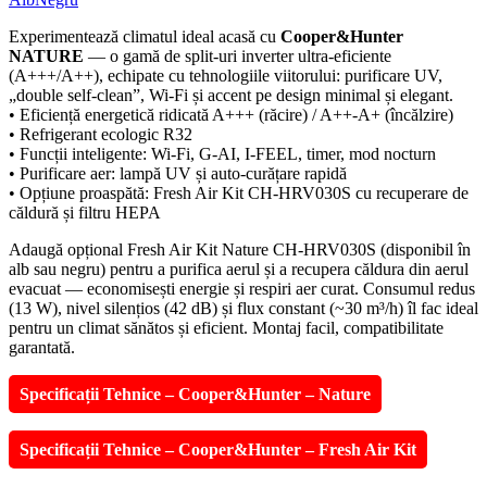
Experimentează climatul ideal acasă cu
Cooper&Hunter
NATURE
— o gamă de split-uri inverter ultra-eficiente
(A+++/A++), echipate cu tehnologiile viitorului: purificare UV,
„double self-clean”, Wi-Fi și accent pe design minimal și elegant.
• Eficiență energetică ridicată A+++ (răcire) / A++-A+ (încălzire)
• Refrigerant ecologic R32
• Funcții inteligente: Wi-Fi, G-AI, I-FEEL, timer, mod nocturn
• Purificare aer: lampă UV și auto-curățare rapidă
• Opțiune proaspătă: Fresh Air Kit CH-HRV030S cu recuperare de
căldură și filtru HEPA
Adaugă opțional Fresh Air Kit Nature CH-HRV030S (disponibil în
alb sau negru) pentru a purifica aerul și a recupera căldura din aerul
evacuat — economisești energie și respiri aer curat. Consumul redus
(13 W), nivel silențios (42 dB) și flux constant (~30 m³/h) îl fac ideal
pentru un climat sănătos și eficient. Montaj facil, compatibilitate
garantată.
Specificații Tehnice – Cooper&Hunter – Nature
Specificații Tehnice – Cooper&Hunter – Fresh Air Kit