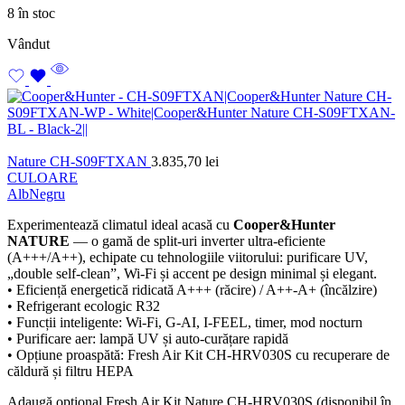
8 în stoc
Vândut
Nature CH-S09FTXAN
3.835,70
lei
CULOARE
Alb
Negru
Experimentează climatul ideal acasă cu
Cooper&Hunter
NATURE
— o gamă de split-uri inverter ultra-eficiente
(A+++/A++), echipate cu tehnologiile viitorului: purificare UV,
„double self-clean”, Wi-Fi și accent pe design minimal și elegant.
• Eficiență energetică ridicată A+++ (răcire) / A++-A+ (încălzire)
• Refrigerant ecologic R32
• Funcții inteligente: Wi-Fi, G-AI, I-FEEL, timer, mod nocturn
• Purificare aer: lampă UV și auto-curățare rapidă
• Opțiune proaspătă: Fresh Air Kit CH-HRV030S cu recuperare de
căldură și filtru HEPA
Adaugă opțional Fresh Air Kit Nature CH-HRV030S (disponibil în