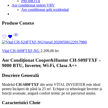
PROMOTII
Aer conditionat sistem VRV
Aer conditionat split rezidential
Produse Conexe
Vital CH-S09FTXF-NG
2.209,00
lei
Aer Condiționat Cooper&Hunter CH-S09FTXF –
9000 BTU, Inverter, Wi-Fi, Clasa A++
Descriere Generală
Modelul
CH-S09FTXF
din seria VITAL INVERTER este ideal
pentru încăperi de până la 25 m².
Echipat cu tehnologie Inverter și
funcții avansate, asigură confort termic pe tot parcursul anului.
Caracteristici Cheie