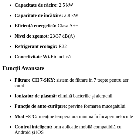
Capacitate de răcire:
2.5 kW
Capacitate de încălzire:
2.8 kW
Eficiență energetică:
Clasa A++
Nivel de zgomot:
23/37 dB(A)
Refrigerant ecologic:
R32
Conectivitate Wi-Fi:
inclusă
Funcții Avansate
Filtrare CH 7-SKY:
sistem de filtrare în 7 trepte pentru aer
curat
Ionizator de plasmă:
elimină bacteriile și alergenii
Funcție de auto-curățare:
previne formarea mucegaiului
Mod +8°C:
menține temperatura minimă în încăperi nelocuite
Control inteligent:
prin aplicație mobilă compatibilă cu
Android și iOS