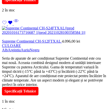
2 în stoc
Supreme Continental CH-S12FTXAL
4.096,00
lei
CULOARE
Alb
Argintiu
Auriu
Negru
Seria de aparate de aer condiționat Supreme Continental este cea
mai nouă. Aceasta combină designul modern al unității interioare
Supreme cu puterea Arcticului. Gama de temperaturi variază în
timpul răcirii (-15°C până la +43°C) și încălzirii (-22°C până la
+24°C). Aparatul de aer condiționat este proiectat pentru încălzire în
climate temperate. Are un aspect modern și elegant și se potrivește
perfect în orice interior.
Specificații Tehnice
1 în stoc