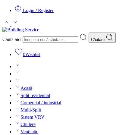
Login / Register
Cauta aici
Căutare
0
Wishlist
Acasă
Split rezidential
Comercial / industrial
Multi-Split
Sistem VRV
Chillere
Ventilatie