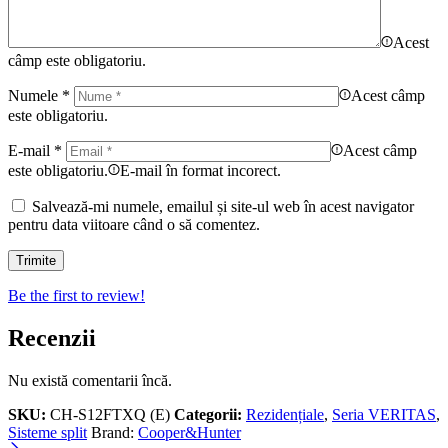
Acest
câmp este obligatoriu.
Numele
*
Acest câmp
este obligatoriu.
E-mail
*
Acest câmp
este obligatoriu.
E-mail în format incorect.
Salvează-mi numele, emailul și site-ul web în acest navigator
pentru data viitoare când o să comentez.
Be the first to review!
Recenzii
Nu există comentarii încă.
SKU:
CH-S12FTXQ (E)
Categorii:
Rezidențiale
,
Seria VERITAS
,
Sisteme split
Brand:
Cooper&Hunter