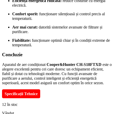
Eficiență energetică ridicată:
reduce costurile cu energia
electrică.
Confort sporit:
funcționare silențioasă și control precis al
temperaturii.
Aer mai curat:
datorită sistemelor avansate de filtrare și
purificare.
Fiabilitate:
funcționare optimă chiar și în condiții extreme de
temperatură.
Concluzie
Aparatul de aer condiționat
Cooper&Hunter CH-S18FTXD
este o
alegere excelentă pentru cei care doresc un echipament eficient,
fiabil și dotat cu tehnologii moderne.
Cu funcții avansate de
purificare a aerului, control inteligent și eficiență energetică
superioară, acest model asigură un confort optim în orice sezon.
Specificații Tehnice
12 în stoc
Vândut