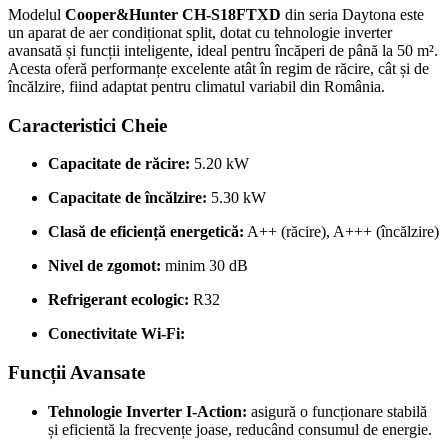
Modelul
Cooper&Hunter CH-S18FTXD
din seria Daytona este
un aparat de aer condiționat split, dotat cu tehnologie inverter
avansată și funcții inteligente, ideal pentru încăperi de până la 50 m².
Acesta oferă performanțe excelente atât în regim de răcire, cât și de
încălzire, fiind adaptat pentru climatul variabil din România.
Caracteristici Cheie
Capacitate de răcire:
5.20 kW
Capacitate de încălzire:
5.30 kW
Clasă de eficiență energetică:
A++ (răcire), A+++ (încălzire)
Nivel de zgomot:
minim 30 dB
Refrigerant ecologic:
R32
Conectivitate Wi-Fi:
Funcții Avansate
Tehnologie Inverter I-Action:
asigură o funcționare stabilă
și eficientă la frecvențe joase, reducând consumul de energie.