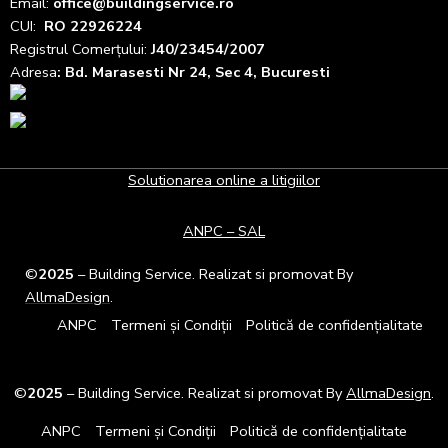
Email:
office@buildingservice.ro
CUI:
RO 22926224
Registrul
Comerțului
:
J40/23454/2007
Adresa
: Bd. Marasesti Nr 24, Sec 4, Bucuresti
Solutionarea online a litigiilor
ANPC – SAL
©
2025
– Building Service. Realizat si promovat By
AllmaDesign
.
ANPC
Termeni și Condiții
Politică de confidențialitate
©
2025
– Building Service. Realizat si promovat By
AllmaDesign
.
ANPC
Termeni și Condiții
Politică de confidențialitate