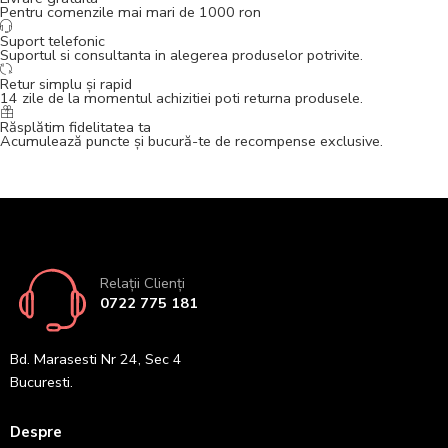
Pentru comenzile mai mari de 1000 ron
Suport telefonic
Suportul si consultanta in alegerea produselor potrivite.
Retur simplu și rapid
14 zile de la momentul achizitiei poti returna produsele.
Răsplătim fidelitatea ta
Acumulează puncte și bucură-te de recompense exclusive.
Relații Clienți
0722 775 181
Bd. Marasesti Nr 24, Sec 4
Bucuresti.
Despre