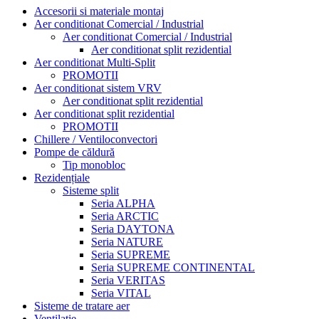
Accesorii si materiale montaj
Aer conditionat Comercial / Industrial
Aer conditionat Comercial / Industrial
Aer conditionat split rezidential
Aer conditionat Multi-Split
PROMOTII
Aer conditionat sistem VRV
Aer conditionat split rezidential
Aer conditionat split rezidential
PROMOTII
Chillere / Ventiloconvectori
Pompe de căldură
Tip monobloc
Rezidențiale
Sisteme split
Seria ALPHA
Seria ARCTIC
Seria DAYTONA
Seria NATURE
Seria SUPREME
Seria SUPREME CONTINENTAL
Seria VERITAS
Seria VITAL
Sisteme de tratare aer
Ventilatie