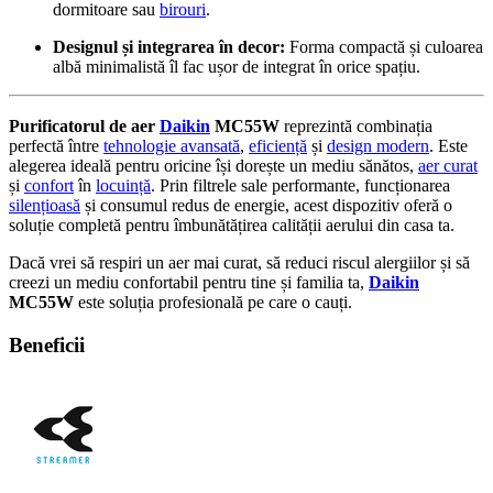
dormitoare sau
birouri
.
Designul și integrarea în decor:
Forma compactă și culoarea
albă minimalistă îl fac ușor de integrat în orice spațiu.
Purificatorul de aer
Daikin
MC55W
reprezintă combinația
perfectă între
tehnologie avansată
,
eficiență
și
design modern
. Este
alegerea ideală pentru oricine își dorește un mediu sănătos,
aer curat
și
confort
în
locuință
. Prin filtrele sale performante, funcționarea
silențioasă
și consumul redus de energie, acest dispozitiv oferă o
soluție completă pentru îmbunătățirea calității aerului din casa ta.
Dacă vrei să respiri un aer mai curat, să reduci riscul alergiilor și să
creezi un mediu confortabil pentru tine și familia ta,
Daikin
MC55W
este soluția profesională pe care o cauți.
Beneficii