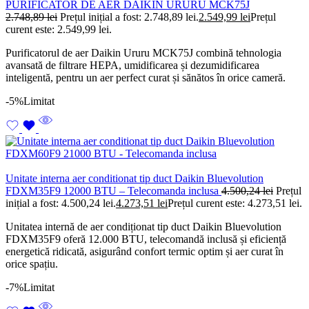
PURIFICATOR DE AER DAIKIN URURU MCK75J
2.748,89
lei
Prețul inițial a fost: 2.748,89 lei.
2.549,99
lei
Prețul
curent este: 2.549,99 lei.
Purificatorul de aer Daikin Ururu MCK75J combină tehnologia
avansată de filtrare HEPA, umidificarea și dezumidificarea
inteligentă, pentru un aer perfect curat și sănătos în orice cameră.
-5%
Limitat
Unitate interna aer conditionat tip duct Daikin Bluevolution
FDXM35F9 12000 BTU – Telecomanda inclusa
4.500,24
lei
Prețul
inițial a fost: 4.500,24 lei.
4.273,51
lei
Prețul curent este: 4.273,51 lei.
Unitatea internă de aer condiționat tip duct Daikin Bluevolution
FDXM35F9 oferă 12.000 BTU, telecomandă inclusă și eficiență
energetică ridicată, asigurând confort termic optim și aer curat în
orice spațiu.
-7%
Limitat