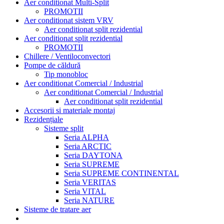
Aer conditionat Multi-Split
PROMOTII
Aer conditionat sistem VRV
Aer conditionat split rezidential
Aer conditionat split rezidential
PROMOTII
Chillere / Ventiloconvectori
Pompe de căldură
Tip monobloc
Aer conditionat Comercial / Industrial
Aer conditionat Comercial / Industrial
Aer conditionat split rezidential
Accesorii si materiale montaj
Rezidențiale
Sisteme split
Seria ALPHA
Seria ARCTIC
Seria DAYTONA
Seria SUPREME
Seria SUPREME CONTINENTAL
Seria VERITAS
Seria VITAL
Seria NATURE
Sisteme de tratare aer