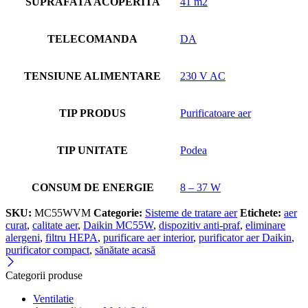
SUPRAFATA ACOPERITA
41 m2
TELECOMANDA
DA
TENSIUNE ALIMENTARE
230 V AC
TIP PRODUS
Purificatoare aer
TIP UNITATE
Podea
CONSUM DE ENERGIE
8 – 37 W
SKU:
MC55WVM
Categorie:
Sisteme de tratare aer
Etichete:
aer
curat
,
calitate aer
,
Daikin MC55W
,
dispozitiv anti-praf
,
eliminare
alergeni
,
filtru HEPA
,
purificare aer interior
,
purificator aer Daikin
,
purificator compact
,
sănătate acasă
Categorii produse
Ventilatie