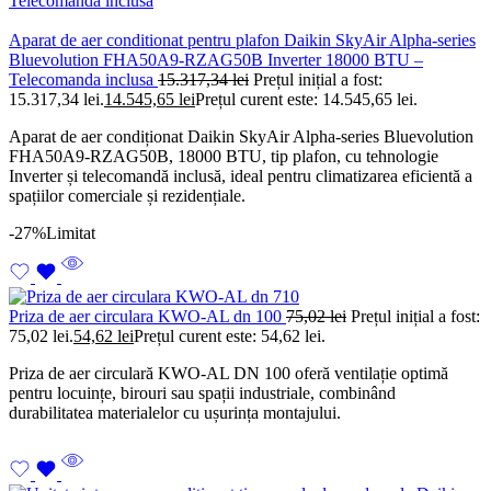
Aparat de aer conditionat pentru plafon Daikin SkyAir Alpha-series
Bluevolution FHA50A9-RZAG50B Inverter 18000 BTU –
Telecomanda inclusa
15.317,34
lei
Prețul inițial a fost:
15.317,34 lei.
14.545,65
lei
Prețul curent este: 14.545,65 lei.
Aparat de aer condiționat Daikin SkyAir Alpha-series Bluevolution
FHA50A9-RZAG50B, 18000 BTU, tip plafon, cu tehnologie
Inverter și telecomandă inclusă, ideal pentru climatizarea eficientă a
spațiilor comerciale și rezidențiale.
-27%
Limitat
Priza de aer circulara KWO-AL dn 100
75,02
lei
Prețul inițial a fost:
75,02 lei.
54,62
lei
Prețul curent este: 54,62 lei.
Priza de aer circulară KWO-AL DN 100 oferă ventilație optimă
pentru locuințe, birouri sau spații industriale, combinând
durabilitatea materialelor cu ușurința montajului.