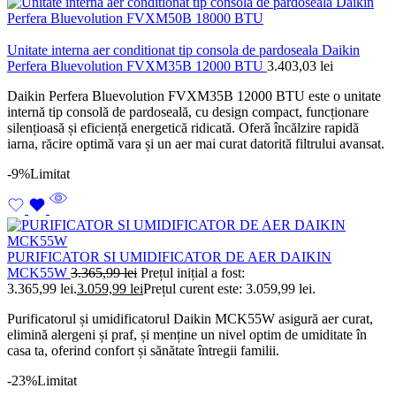
Unitate interna aer conditionat tip consola de pardoseala Daikin
Perfera Bluevolution FVXM35B 12000 BTU
3.403,03
lei
Daikin Perfera Bluevolution FVXM35B 12000 BTU este o unitate
internă tip consolă de pardoseală, cu design compact, funcționare
silențioasă și eficiență energetică ridicată. Oferă încălzire rapidă
iarna, răcire optimă vara și un aer mai curat datorită filtrului avansat.
-9%
Limitat
PURIFICATOR SI UMIDIFICATOR DE AER DAIKIN
MCK55W
3.365,99
lei
Prețul inițial a fost:
3.365,99 lei.
3.059,99
lei
Prețul curent este: 3.059,99 lei.
Purificatorul și umidificatorul Daikin MCK55W asigură aer curat,
elimină alergeni și praf, și menține un nivel optim de umiditate în
casa ta, oferind confort și sănătate întregii familii.
-23%
Limitat