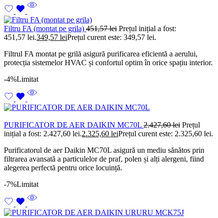
Filtru FA (montat pe grila)
451,57
lei
Prețul inițial a fost:
451,57 lei.
349,57
lei
Prețul curent este: 349,57 lei.
Filtrul FA montat pe grilă asigură purificarea eficientă a aerului,
protecția sistemelor HVAC și confortul optim în orice spațiu interior.
-4%
Limitat
PURIFICATOR DE AER DAIKIN MC70L
2.427,60
lei
Prețul
inițial a fost: 2.427,60 lei.
2.325,60
lei
Prețul curent este: 2.325,60 lei.
Purificatorul de aer Daikin MC70L asigură un mediu sănătos prin
filtrarea avansată a particulelor de praf, polen și alți alergeni, fiind
alegerea perfectă pentru orice locuință.
-7%
Limitat