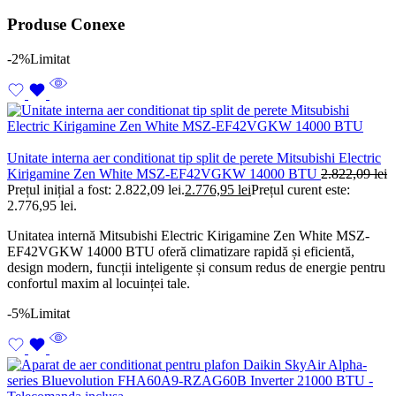
Produse Conexe
-2%
Limitat
Unitate interna aer conditionat tip split de perete Mitsubishi Electric
Kirigamine Zen White MSZ-EF42VGKW 14000 BTU
2.822,09
lei
Prețul inițial a fost: 2.822,09 lei.
2.776,95
lei
Prețul curent este:
2.776,95 lei.
Unitatea internă Mitsubishi Electric Kirigamine Zen White MSZ-
EF42VGKW 14000 BTU oferă climatizare rapidă și eficientă,
design modern, funcții inteligente și consum redus de energie pentru
confortul maxim al locuinței tale.
-5%
Limitat