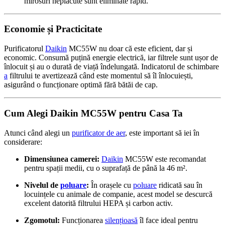
mirosuri neplăcute sunt eliminate rapid.
Economie și Practicitate
Purificatorul
Daikin
MC55W nu doar că este eficient, dar și
economic. Consumă puțină energie electrică, iar filtrele sunt ușor de
înlocuit și au o durată de viață îndelungată. Indicatorul de schimbare
a
filtrului te avertizează când este momentul să îl înlocuiești,
asigurând o funcționare optimă fără bătăi de cap.
Cum Alegi Daikin MC55W pentru Casa Ta
Atunci când alegi un
purificator de aer
, este important să iei în
considerare:
Dimensiunea camerei:
Daikin
MC55W este recomandat
pentru spații medii, cu o suprafață de până la 46 m².
Nivelul de
poluare
:
În orașele cu
poluare
ridicată sau în
locuințele cu animale de companie, acest model se descurcă
excelent datorită filtrului HEPA și carbon activ.
Zgomotul:
Funcționarea
silențioasă
îl face ideal pentru