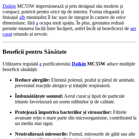
Daikin
MC55W impresionează și prin designul său modern și
compact, potrivit pentru orice tip de interior. Forma elegantă și
finisajul
alb
minimalist îl fac ușor de integrat în camere de orice
dimensiune, fără
a
ocupa mult spațiu. În plus, greutatea redusă
permite mutarea facilă între încăperi, astfel încât să beneficiezi de
aer
curat
oriunde ai nevoie.
Beneficii pentru Sănătate
Utilizarea regulată
a
purificatorului
Daikin
MC55W
aduce multiple
beneficii sănătății:
Reduce alergiile:
Elimină polenul, praful și părul de animale,
prevenind reacțiile alergice și iritațiile respiratorii.
Îmbunătățește somnul:
Aerul curat și lipsit de particule
iritante favorizează un somn odihnitor și de calitate.
Protejează împotriva bacteriilor și virusurilor:
Filtrele
avansate rețin o mare parte din microorganisme, contribuind la
un mediu mai sigur.
Neutralizează mirosurile:
Fumul, mirosurile de gătit sau alte