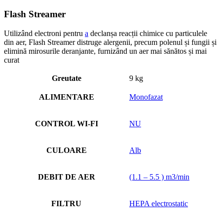
Flash Streamer
Utilizând electroni pentru
a
declanșa reacții chimice cu particulele
din aer, Flash Streamer distruge alergenii, precum polenul și fungii și
elimină mirosurile deranjante, furnizând un aer mai sănătos și mai
curat
Greutate
9 kg
ALIMENTARE
Monofazat
CONTROL WI-FI
NU
CULOARE
Alb
DEBIT DE AER
(1.1 – 5.5 ) m3/min
FILTRU
HEPA electrostatic