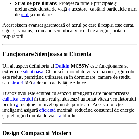
Strat de pre-filtrare:
Protejează filtrele principale și
prelungeste durata de viață
a
acestora, captând particulele mari
de
praf
și murdărie.
Acest sistem avansat garantează că aerul pe care îl respiri este curat,
sigur și sănătos, reducând semnificativ riscul de alergii și iritații
respiratorii.
Funcționare Silențioasă și Eficientă
Un alt aspect definitoriu al
Daikin
MC55W
este funcționarea sa
extrem de
silențioasă
. Chiar și în modul de viteză maximă, zgomotul
este redus, permițând utilizarea sa în dormitoare, camere de studiu
sau
birouri
fără
a
deranja activitățile zilnice.
Dispozitivul este echipat cu senzori inteligenți care monitorizează
calitatea aerului
în timp real și ajustează automat viteza ventilatorului
pentru
a
menține un nivel optim de purificare. Această funcție
inteligentă asigură
eficiență
maximă, reducând consumul de energie
și prelungind durata de viață
a
filtrului.
Design Compact și Modern