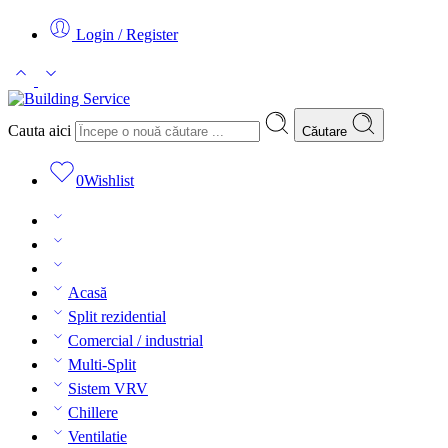
Login / Register
Cauta aici
Căutare
0
Wishlist
Acasă
Split rezidential
Comercial / industrial
Multi-Split
Sistem VRV
Chillere
Ventilatie