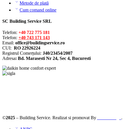
Metode de plată
Cum comand online
SC Building Service SRL
Telefon:
+40 722 775 181
Telefon:
+40 743 171 143
Email:
office@buildingservice.ro
CUI:
RO 22926224
Registrul
Comerțului
:
J40/23454/2007
Adresa
: Bd. Marasesti Nr 24, Sec 4, Bucuresti
Solutionarea online a litigiilor
ANPC – SAL
©
2025
– Building Service. Realizat si promovat By
AllmaDesign
.