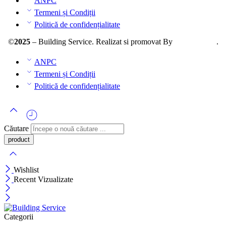
ANPC
Termeni și Condiții
Politică de confidențialitate
©
2025
– Building Service. Realizat si promovat By
AllmaDesign
.
ANPC
Termeni și Condiții
Politică de confidențialitate
Căutare
Wishlist
Recent Vizualizate
Categorii