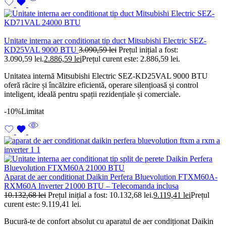
Unitate interna aer conditionat tip duct Mitsubishi Electric SEZ-
KD25VAL 9000 BTU
3.090,59
lei
Prețul inițial a fost:
3.090,59 lei.
2.886,59
lei
Prețul curent este: 2.886,59 lei.
Unitatea internă Mitsubishi Electric SEZ-KD25VAL 9000 BTU
oferă răcire și încălzire eficientă, operare silențioasă și control
inteligent, ideală pentru spații rezidențiale și comerciale.
-10%
Limitat
Aparat de aer conditionat Daikin Perfera Bluevolution FTXM60A-
RXM60A Inverter 21000 BTU – Telecomanda inclusa
10.132,68
lei
Prețul inițial a fost: 10.132,68 lei.
9.119,41
lei
Prețul
curent este: 9.119,41 lei.
Bucură-te de confort absolut cu aparatul de aer condiționat Daikin