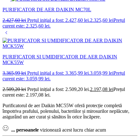
PURIFICATOR DE AER DAIKIN MC70L
2.427,60
lei
Prețul inițial a fost: 2.427,60 lei.
2.325,60
lei
Prețul
curent este: 2.325,60 lei.
PURIFICATOR SI UMIDIFICATOR DE AER DAIKIN
MCK55W
3.365,99
lei
Prețul inițial a fost: 3.365,99 lei.
3.059,99
lei
Prețul
curent este: 3.059,99 lei.
2.509,20
lei
Prețul inițial a fost: 2.509,20 lei.
2.197,08
lei
Prețul
curent este: 2.197,08 lei.
Purificatorul de aer Daikin MC55W oferă protecție completă
împotriva prafului, polenului, bacteriilor și mirosurilor neplăcute,
asigurând un aer curat și sănătos în orice încăpere.
...
persoanele
vizionează acest lucru chiar acum