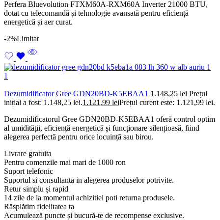
Perfera Bluevolution FTXM60A-RXM60A Inverter 21000 BTU,
dotat cu telecomandă și tehnologie avansată pentru eficiență
energetică și aer curat.
-2%
Limitat
Dezumidificator Gree GDN20BD-K5EBAA1
1.148,25
lei
Prețul
inițial a fost: 1.148,25 lei.
1.121,99
lei
Prețul curent este: 1.121,99 lei.
Dezumidificatorul Gree GDN20BD-K5EBAA1 oferă control optim
al umidității, eficiență energetică și funcționare silențioasă, fiind
alegerea perfectă pentru orice locuință sau birou.
Livrare gratuita
Pentru comenzile mai mari de 1000 ron
Suport telefonic
Suportul si consultanta in alegerea produselor potrivite.
Retur simplu și rapid
14 zile de la momentul achizitiei poti returna produsele.
Răsplătim fidelitatea ta
Acumulează puncte și bucură-te de recompense exclusive.