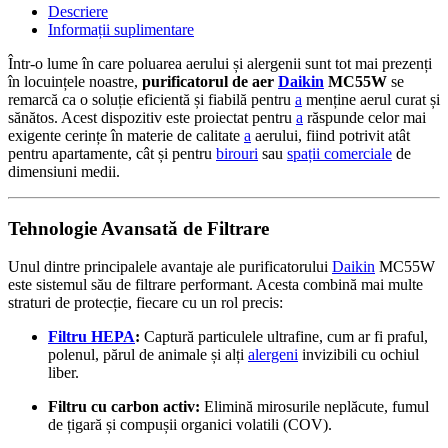
Descriere
Informații suplimentare
Într-o lume în care poluarea aerului și alergenii sunt tot mai prezenți
în locuințele noastre,
purificatorul de aer
Daikin
MC55W
se
remarcă ca o soluție eficientă și fiabilă pentru
a
menține aerul curat și
sănătos. Acest dispozitiv este proiectat pentru
a
răspunde celor mai
exigente cerințe în materie de calitate
a
aerului, fiind potrivit atât
pentru apartamente, cât și pentru
birouri
sau
spații comerciale
de
dimensiuni medii.
Tehnologie Avansată de Filtrare
Unul dintre principalele avantaje ale purificatorului
Daikin
MC55W
este sistemul său de filtrare performant. Acesta combină mai multe
straturi de protecție, fiecare cu un rol precis:
Filtru HEPA
:
Captură particulele ultrafine, cum ar fi praful,
polenul, părul de animale și alți
alergeni
invizibili cu ochiul
liber.
Filtru cu carbon activ:
Elimină mirosurile neplăcute, fumul
de țigară și compușii organici volatili (COV).