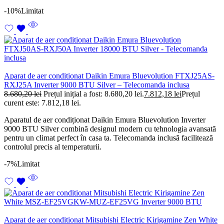
-10%
Limitat
Aparat de aer conditionat Daikin Emura Bluevolution FTXJ25AS-
RXJ25A Inverter 9000 BTU Silver – Telecomanda inclusa
8.680,20
lei
Prețul inițial a fost: 8.680,20 lei.
7.812,18
lei
Prețul
curent este: 7.812,18 lei.
Aparatul de aer condiționat Daikin Emura Bluevolution Inverter
9000 BTU Silver combină designul modern cu tehnologia avansată
pentru un climat perfect în casa ta. Telecomanda inclusă facilitează
controlul precis al temperaturii.
-7%
Limitat
Aparat de aer conditionat Mitsubishi Electric Kirigamine Zen White