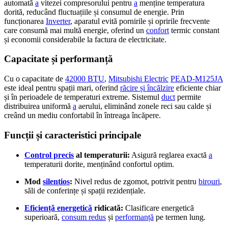
automată
a
vitezei compresorului pentru
a
menține temperatura
dorită, reducând fluctuațiile și consumul de energie. Prin
funcționarea
Inverter
, aparatul evită pornirile și opririle frecvente
care consumă mai multă energie, oferind un
confort
termic constant
și economii considerabile la factura de electricitate.
Capacitate și performanță
Cu o capacitate de
42000 BTU
,
Mitsubishi Electric
PEAD-M125JA
este ideal pentru spații mari, oferind
răcire și încălzire
eficiente chiar
și în perioadele de temperaturi extreme. Sistemul
duct
permite
distribuirea uniformă
a
aerului, eliminând zonele reci sau calde și
creând un mediu confortabil în întreaga încăpere.
Funcții și caracteristici principale
Control precis
al temperaturii:
Asigură reglarea exactă
a
temperaturii dorite, menținând confortul optim.
Mod
silentios
:
Nivel redus de zgomot, potrivit pentru
birouri
,
săli de conferințe și spații rezidențiale.
Eficiență energetică
ridicată:
Clasificare energetică
superioară,
consum redus
și
performanță
pe termen lung.