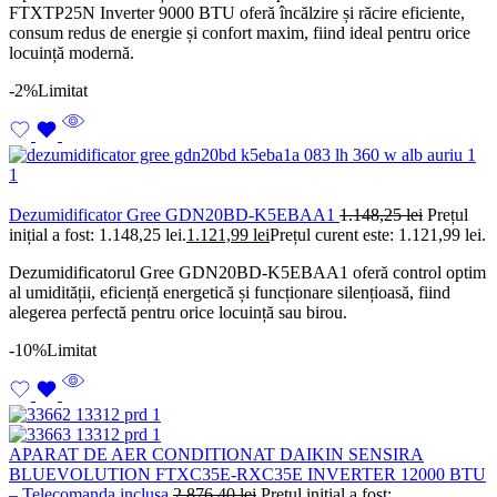
FTXTP25N Inverter 9000 BTU oferă încălzire și răcire eficiente,
consum redus de energie și confort maxim, fiind ideal pentru orice
locuință modernă.
-2%
Limitat
Dezumidificator Gree GDN20BD-K5EBAA1
1.148,25
lei
Prețul
inițial a fost: 1.148,25 lei.
1.121,99
lei
Prețul curent este: 1.121,99 lei.
Dezumidificatorul Gree GDN20BD-K5EBAA1 oferă control optim
al umidității, eficiență energetică și funcționare silențioasă, fiind
alegerea perfectă pentru orice locuință sau birou.
-10%
Limitat
APARAT DE AER CONDITIONAT DAIKIN SENSIRA
BLUEVOLUTION FTXC35E-RXC35E INVERTER 12000 BTU
– Telecomanda inclusa
2.876,40
lei
Prețul inițial a fost: