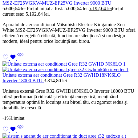
MSZ-EF25VGKW-MUZ-EF25VG Inverter 9000 BTU
5.600,64
lei
Prețul inițial a fost: 5.600,64 lei.
5.192,64
lei
Prețul
curent este: 5.192,64 lei.
Aparatul de aer condiționat Mitsubishi Electric Kirigamine Zen
White MSZ-EF25VGKW-MUZ-EF25VG Inverter 9000 BTU oferă
eficiență energetică ridicată, funcționare silențioasă și un design
modern, ideal pentru orice locuință sau birou.
Unitate externa aer conditionat Gree R32 GWHD18NK6LO
Inverter 18000 BTU
3.814,80
lei
Unitatea externă Gree R32 GWHD18NK6LO Inverter 18000 BTU
oferă performanță ridicată și eficiență energetică, menținând
temperatura optimă în locuința sau biroul tău, cu zgomot redus și
durabilitate crescută.
-1%
Limitat