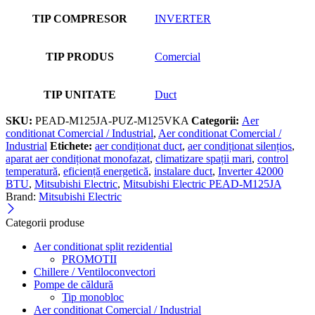
TIP COMPRESOR
INVERTER
TIP PRODUS
Comercial
TIP UNITATE
Duct
SKU:
PEAD-M125JA-PUZ-M125VKA
Categorii:
Aer
conditionat Comercial / Industrial
,
Aer conditionat Comercial /
Industrial
Etichete:
aer condiționat duct
,
aer condiționat silențios
,
aparat aer condiționat monofazat
,
climatizare spații mari
,
control
temperatură
,
eficiență energetică
,
instalare duct
,
Inverter 42000
BTU
,
Mitsubishi Electric
,
Mitsubishi Electric PEAD-M125JA
Brand:
Mitsubishi Electric
Categorii produse
Aer conditionat split rezidential
PROMOTII
Chillere / Ventiloconvectori
Pompe de căldură
Tip monobloc
Aer conditionat Comercial / Industrial