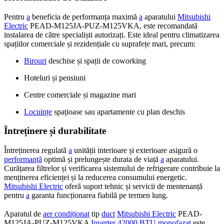
Pentru
a
beneficia de performanța maximă
a
aparatului
Mitsubishi
Electric
PEAD-M125JA-PUZ-M125VKA, este recomandată
instalarea de către specialiști autorizați. Este ideal pentru climatizarea
spațiilor comerciale și rezidențiale cu suprafețe mari, precum:
Birouri
deschise și spații de coworking
Hoteluri și pensiuni
Centre comerciale și magazine mari
Locuințe
spațioase sau apartamente cu plan deschis
Întreținere și durabilitate
Întreținerea regulată
a
unității interioare și exterioare asigură o
performanță
optimă și prelungește durata de viață
a
aparatului.
Curățarea filtrelor și verificarea sistemului de refrigerare contribuie la
menținerea eficienței și la reducerea consumului energetic.
Mitsubishi Electric
oferă suport tehnic și servicii de mentenanță
pentru
a
garanta funcționarea fiabilă pe termen lung.
Aparatul de
aer condiționat
tip
duct
Mitsubishi Electric
PEAD-
M125JA-PUZ-M125VKA
Inverter
42000 BTU
monofazat
este