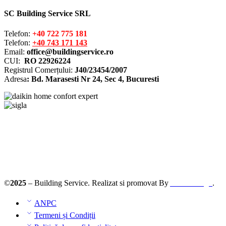
SC Building Service SRL
Telefon:
+40 722 775 181
Telefon:
+40 743 171 143
Email:
office@buildingservice.ro
CUI:
RO 22926224
Registrul
Comerțului
:
J40/23454/2007
Adresa
: Bd. Marasesti Nr 24, Sec 4, Bucuresti
Solutionarea online a litigiilor
ANPC – SAL
©
2025
– Building Service. Realizat si promovat By
AllmaDesign
.
ANPC
Termeni și Condiții