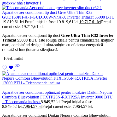
Aparat de aer conditionat tip duct Gree Ultra Thin R32
GUD160PH-A-T-GUD160W-NhA-X Inverter Trifazat 55000 BTU
19.819,61
lei
Prețul inițial a fost: 19.819,61 lei.
19.717,61
lei
Prețul
curent este: 19.717,61 lei.
Aparatul de aer condiționat tip duct
Gree Ultra Thin R32 Inverter
Trifazat 55000 BTU
este soluția ideală pentru climatizarea spațiilor
mari, combinând designul ultra-subțire cu eficiența energetică
ridicată și funcționarea silențioasă.
-10%
Limitat
Aparat de aer conditionat optimizat pentru incalzire Daikin Nepura
Comfora Bluevolution FTXTP25N-RXTP25A Inverter 9000 BTU
– Telecomanda inclusa
8.849,52
lei
Prețul inițial a fost:
8.849,52 lei.
7.964,57
lei
Prețul curent este: 7.964,57 lei.
Aparatul de aer condiționat Daikin Nepura Comfora Bluevolution