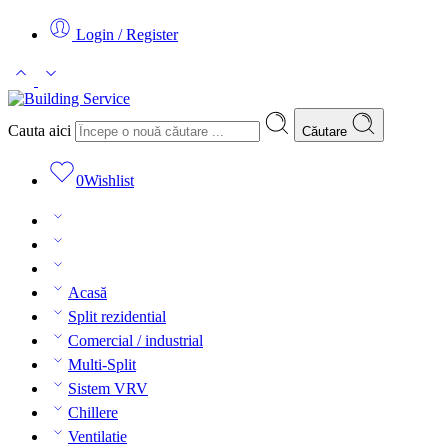
Login / Register
Cauta aici
Căutare
0
Wishlist
Acasă
Split rezidential
Comercial / industrial
Multi-Split
Sistem VRV
Chillere
Ventilatie