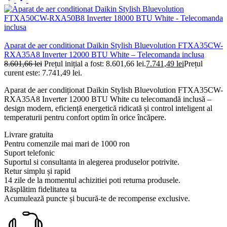
Aparat de aer conditionat Daikin Stylish Bluevolution FTXA35CW-
RXA35A8 Inverter 12000 BTU White – Telecomanda inclusa
8.601,66
lei
Prețul inițial a fost: 8.601,66 lei.
7.741,49
lei
Prețul
curent este: 7.741,49 lei.
Aparat de aer condiționat Daikin Stylish Bluevolution FTXA35CW-
RXA35A8 Inverter 12000 BTU White cu telecomandă inclusă –
design modern, eficiență energetică ridicată și control inteligent al
temperaturii pentru confort optim în orice încăpere.
Livrare gratuita
Pentru comenzile mai mari de 1000 ron
Suport telefonic
Suportul si consultanta in alegerea produselor potrivite.
Retur simplu și rapid
14 zile de la momentul achizitiei poti returna produsele.
Răsplătim fidelitatea ta
Acumulează puncte și bucură-te de recompense exclusive.