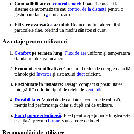
Compatibilitate cu
control smart
:
Poate fi conectat la
sisteme de automatizare sau
control de la distanță
pentru o
gestionare facilă
a
climatizării.
Filtrare avansată
a
aerului:
Reduce praful, alergenii și
particulele fine, oferind un mediu sănătos și curat.
Avantaje pentru utilizatori
Confort
pe termen lung:
Flux de aer
uniform și temperatura
stabilă în întreaga încăpere.
Economii semnificative:
Consumul redus de energie datorită
tehnologiei
Inverter
și sistemului
duct
eficient.
Flexibilitate în instalare:
Design compact și posibilitatea
integrării în diferite tipuri de rețele de
ventilație
.
Durabilitate
:
Materiale de calitate și construcție robustă,
menținând performanța chiar și după ani de utilizare.
Funcționare silențioasă
:
Ideal pentru spații unde liniștea este
esențială, precum
birouri
sau camere de hotel.
Recomandări de utilizare