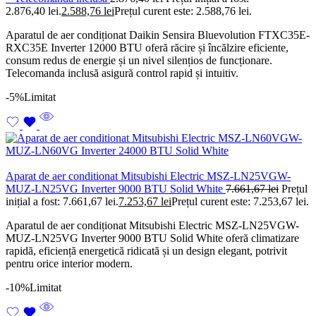
2.876,40 lei.
2.588,76
lei
Prețul curent este: 2.588,76 lei.
Aparatul de aer condiționat Daikin Sensira Bluevolution FTXC35E-
RXC35E Inverter 12000 BTU oferă răcire și încălzire eficiente,
consum redus de energie și un nivel silențios de funcționare.
Telecomanda inclusă asigură control rapid și intuitiv.
-5%
Limitat
Aparat de aer conditionat Mitsubishi Electric MSZ-LN25VGW-
MUZ-LN25VG Inverter 9000 BTU Solid White
7.661,67
lei
Prețul
inițial a fost: 7.661,67 lei.
7.253,67
lei
Prețul curent este: 7.253,67 lei.
Aparatul de aer condiționat Mitsubishi Electric MSZ-LN25VGW-
MUZ-LN25VG Inverter 9000 BTU Solid White oferă climatizare
rapidă, eficiență energetică ridicată și un design elegant, potrivit
pentru orice interior modern.
-10%
Limitat