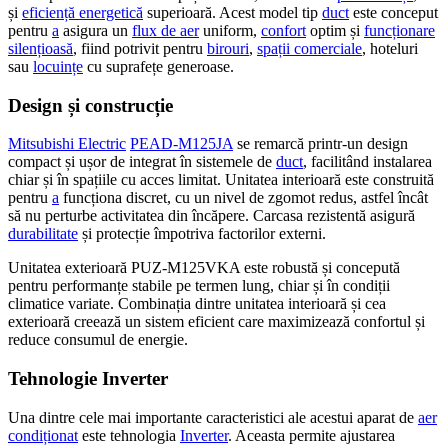
și
eficiență energetică
superioară. Acest model tip
duct
este conceput
pentru
a
asigura un
flux de aer
uniform,
confort
optim și
funcționare
silențioasă
, fiind potrivit pentru
birouri
,
spații comerciale
, hoteluri
sau
locuințe
cu suprafețe generoase.
Design și construcție
Mitsubishi Electric
PEAD-M125JA
se remarcă printr-un design
compact și ușor de integrat în sistemele de
duct
, facilitând instalarea
chiar și în spațiile cu acces limitat. Unitatea interioară este construită
pentru
a
funcționa discret, cu un nivel de zgomot redus, astfel încât
să nu perturbe activitatea din încăpere. Carcasa rezistentă asigură
durabilitate
și protecție împotriva factorilor externi.
Unitatea exterioară PUZ-M125VKA este robustă și concepută
pentru performanțe stabile pe termen lung, chiar și în condiții
climatice variate. Combinația dintre unitatea interioară și cea
exterioară creează un sistem eficient care maximizează confortul și
reduce consumul de energie.
Tehnologie Inverter
Una dintre cele mai importante caracteristici ale acestui aparat de
aer
condiționat
este tehnologia
Inverter
. Aceasta permite ajustarea