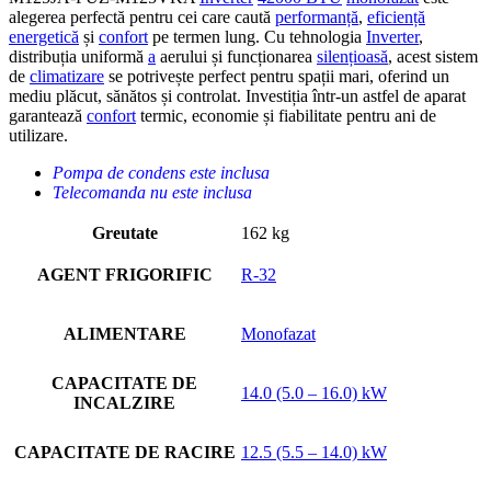
alegerea perfectă pentru cei care caută
performanță
,
eficiență
energetică
și
confort
pe termen lung. Cu tehnologia
Inverter
,
distribuția uniformă
a
aerului și funcționarea
silențioasă
, acest sistem
de
climatizare
se potrivește perfect pentru spații mari, oferind un
mediu plăcut, sănătos și controlat. Investiția într-un astfel de aparat
garantează
confort
termic, economie și fiabilitate pentru ani de
utilizare.
Pompa de condens este inclusa
Telecomanda nu este inclusa
Greutate
162 kg
AGENT FRIGORIFIC
R-32
ALIMENTARE
Monofazat
CAPACITATE DE
14.0 (5.0 – 16.0) kW
INCALZIRE
CAPACITATE DE RACIRE
12.5 (5.5 – 14.0) kW