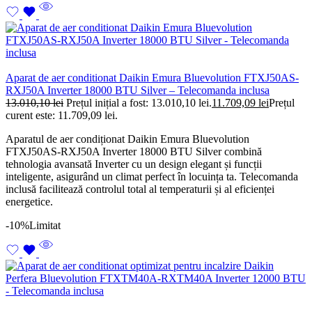
Aparat de aer conditionat Daikin Emura Bluevolution FTXJ50AS-
RXJ50A Inverter 18000 BTU Silver – Telecomanda inclusa
13.010,10
lei
Prețul inițial a fost: 13.010,10 lei.
11.709,09
lei
Prețul
curent este: 11.709,09 lei.
Aparatul de aer condiționat Daikin Emura Bluevolution
FTXJ50AS-RXJ50A Inverter 18000 BTU Silver combină
tehnologia avansată Inverter cu un design elegant și funcții
inteligente, asigurând un climat perfect în locuința ta. Telecomanda
inclusă facilitează controlul total al temperaturii și al eficienței
energetice.
-10%
Limitat