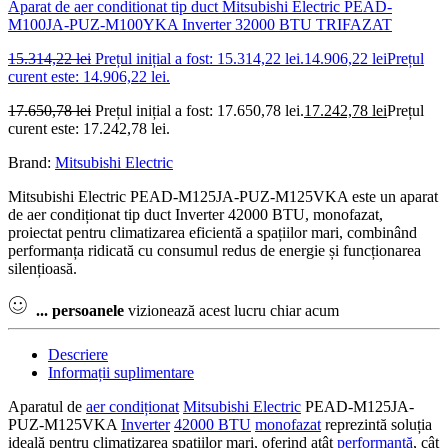
Aparat de aer conditionat tip duct Mitsubishi Electric PEAD-
M100JA-PUZ-M100YKA Inverter 32000 BTU TRIFAZAT
15.314,22
lei
Prețul inițial a fost: 15.314,22 lei.
14.906,22
lei
Prețul
curent este: 14.906,22 lei.
17.650,78
lei
Prețul inițial a fost: 17.650,78 lei.
17.242,78
lei
Prețul
curent este: 17.242,78 lei.
Brand:
Mitsubishi Electric
Mitsubishi Electric PEAD-M125JA-PUZ-M125VKA este un aparat
de aer condiționat tip duct Inverter 42000 BTU, monofazat,
proiectat pentru climatizarea eficientă a spațiilor mari, combinând
performanța ridicată cu consumul redus de energie și funcționarea
silențioasă.
...
persoanele
vizionează acest lucru chiar acum
Descriere
Informații suplimentare
Aparatul de
aer condiționat
Mitsubishi Electric
PEAD-M125JA-
PUZ-M125VKA
Inverter
42000 BTU
monofazat
reprezintă soluția
ideală pentru climatizarea spațiilor mari, oferind atât
performanță
, cât