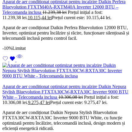
Aparat de aer conditionat optimizat pentru incalzire Daikin Perfera
Bluevolution FTXTM40A-RXTM40A Inverter 12000 BTU –
Telecomanda inclusa
11.239,38
lei
Prețul inițial a fost:
11.239,38 lei.
10.115,44
lei
Prețul curent este: 10.115,44 lei.
Aparat de aer condiționat Daikin Perfera Bluevolution 12000 BTU,
Inverter, optimizat pentru încălzire și răcire, funcționare silențioasă și
telecomandă inclusă pentru control facil.
-10%
Limitat
Aparat de aer conditionat optimizat pentru incalzire Daikin Nepura
Stylish Bluevolution FTXTA30CW-RXTA30C Inverter 9000 BTU
White – Telecomanda inclusa
10.306,08
lei
Prețul inițial a fost:
10.306,08 lei.
9.275,47
lei
Prețul curent este: 9.275,47 lei.
Aparat de aer condiționat Daikin Nepura Stylish Bluevolution
FTXTA30CW-RXTA30C Inverter 9000 BTU White, cu funcție
optimizată pentru încălzire, telecomandă inclusă, design modern și
eficiență energetică ridicată.