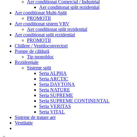
Aer conditionat Comercial / Industrial
Aer conditionat split rezidential
Aer conditionat Multi-Split
PROMOTII
Aer conditionat sistem VRV
Aer conditionat split rezidential
Aer conditionat split rezidential
PROMOTII
Chillere / Ventiloconvectori
Pompe de căldură
Tip monobloc
Rezidențiale
Sisteme split
Seria ALPHA
Seria ARCTIC
Seria DAYTONA
Seria NATURE
Seria SUPREME
Seria SUPREME CONTINENTAL
Seria VERITAS
Seria VITAL
Sisteme de tratare aer
Ventilatie