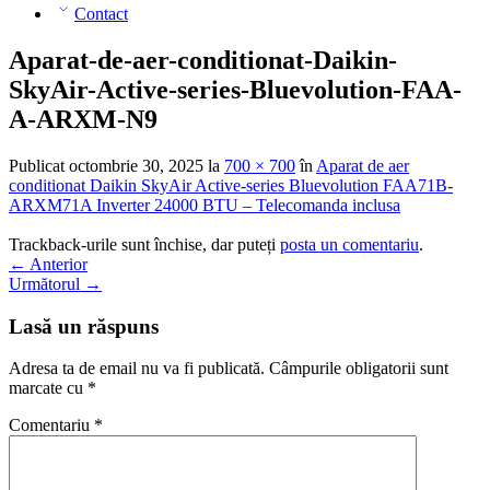
Contact
Aparat-de-aer-conditionat-Daikin-
SkyAir-Active-series-Bluevolution-FAA-
A-ARXM-N9
Publicat
octombrie 30, 2025
la
700 × 700
în
Aparat de aer
conditionat Daikin SkyAir Active-series Bluevolution FAA71B-
ARXM71A Inverter 24000 BTU – Telecomanda inclusa
Trackback-urile sunt închise, dar puteți
posta un comentariu
.
←
Anterior
Următorul
→
Lasă un răspuns
Adresa ta de email nu va fi publicată.
Câmpurile obligatorii sunt
marcate cu
*
Comentariu
*