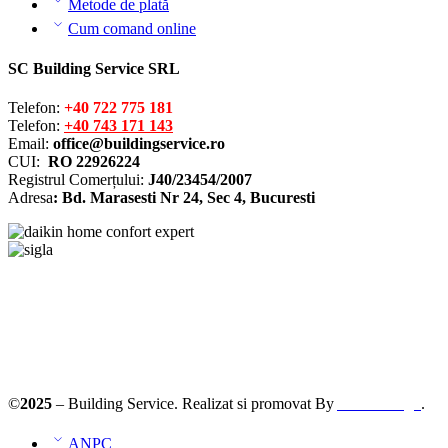
Metode de plată
Cum comand online
SC Building Service SRL
Telefon:
+40 722 775 181
Telefon:
+40 743 171 143
Email:
office@buildingservice.ro
CUI:
RO 22926224
Registrul
Comerțului
:
J40/23454/2007
Adresa
: Bd. Marasesti Nr 24, Sec 4, Bucuresti
Solutionarea online a litigiilor
ANPC – SAL
©
2025
– Building Service. Realizat si promovat By
AllmaDesign
.
ANPC