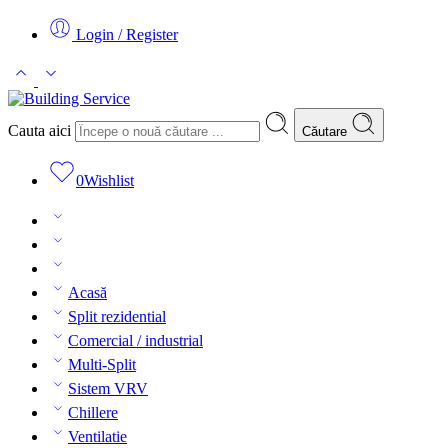
Login / Register
Cauta aici
Căutare
0
Wishlist
Acasă
Split rezidential
Comercial / industrial
Multi-Split
Sistem VRV
Chillere
Ventilatie