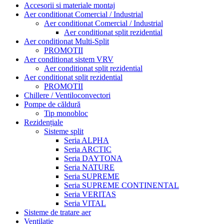
Accesorii si materiale montaj
Aer conditionat Comercial / Industrial
Aer conditionat Comercial / Industrial
Aer conditionat split rezidential
Aer conditionat Multi-Split
PROMOTII
Aer conditionat sistem VRV
Aer conditionat split rezidential
Aer conditionat split rezidential
PROMOTII
Chillere / Ventiloconvectori
Pompe de căldură
Tip monobloc
Rezidențiale
Sisteme split
Seria ALPHA
Seria ARCTIC
Seria DAYTONA
Seria NATURE
Seria SUPREME
Seria SUPREME CONTINENTAL
Seria VERITAS
Seria VITAL
Sisteme de tratare aer
Ventilatie