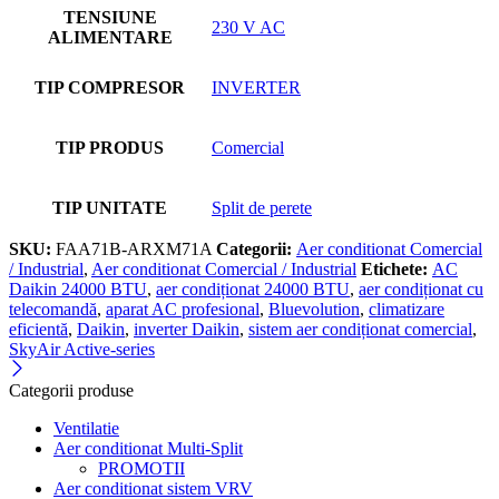
TENSIUNE
230 V AC
ALIMENTARE
TIP COMPRESOR
INVERTER
TIP PRODUS
Comercial
TIP UNITATE
Split de perete
SKU:
FAA71B-ARXM71A
Categorii:
Aer conditionat Comercial
/ Industrial
,
Aer conditionat Comercial / Industrial
Etichete:
AC
Daikin 24000 BTU
,
aer condiționat 24000 BTU
,
aer condiționat cu
telecomandă
,
aparat AC profesional
,
Bluevolution
,
climatizare
eficientă
,
Daikin
,
inverter Daikin
,
sistem aer condiționat comercial
,
SkyAir Active-series
Categorii produse
Ventilatie
Aer conditionat Multi-Split
PROMOTII
Aer conditionat sistem VRV