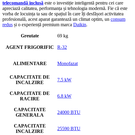
telecomandă inclusă
este o investiție inteligentă pentru cei care
apreciază calitatea, performanța și tehnologia modernă. Fie că este
vorba de locuința ta sau de spațiul în care îți desfășori activitatea
profesională, acest aparat garantează un climat optim, un
consum
redus
și o experiență premium marca
Daikin
.
Greutate
69 kg
AGENT FRIGORIFIC
R-32
ALIMENTARE
Monofazat
CAPACITATE DE
7.5 kW
INCALZIRE
CAPACITATE DE
6.8 kW
RACIRE
CAPACITATE
24000 BTU
GENERALA
CAPACITATE
25590 BTU
INCALZIRE