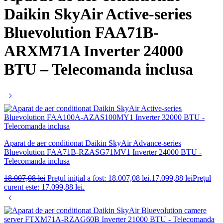
Daikin SkyAir Active-series
Bluevolution FAA71B-
ARXM71A Inverter 24000
BTU – Telecomanda inclusa
Aparat de aer conditionat Daikin SkyAir Advance-series
Bluevolution FAA71B-RZASG71MV1 Inverter 24000 BTU -
Telecomanda inclusa
18.007,08
lei
Prețul inițial a fost: 18.007,08 lei.
17.099,88
lei
Prețul
curent este: 17.099,88 lei.