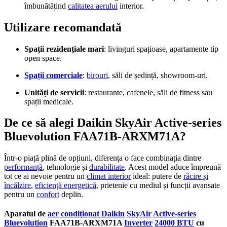
îmbunătățind
calitatea aerului
interior.
Utilizare recomandată
Spații rezidențiale mari
: livinguri spațioase, apartamente tip
open space.
Spații comerciale
:
birouri
, săli de ședință, showroom-uri.
Unități de servicii
: restaurante, cafenele, săli de fitness sau
spații medicale.
De ce să alegi Daikin SkyAir Active-series
Bluevolution FAA71B-ARXM71A?
Într-o piață plină de opțiuni, diferența o face combinația dintre
performanță
, tehnologie și
durabilitate
. Acest model aduce împreună
tot ce ai nevoie pentru un
climat interior
ideal: putere de
răcire și
încălzire
,
eficiență energetică
, prietenie cu mediul și funcții avansate
pentru un
confort
deplin.
Aparatul de
aer condiționat Daikin
SkyAir
Active-series
Bluevolution
FAA71B-ARXM71A
Inverter
24000 BTU
cu