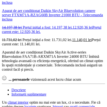
Aparat de aer conditionat Daikin SkyAir Bluevolution camere
server FTXM71A-RZAG60B Inverter 21000 BTU - Telecomanda
inclusa
14.197,38
lei
Prețul inițial a fost: 14.197,38 lei.
12.920,36
lei
Prețul
curent este: 12.920,36 lei.
11.731,02
lei
Prețul inițial a fost: 11.731,02 lei.
11.140,01
lei
Prețul
curent este: 11.140,01 lei.
Aparatul de aer condiționat Daikin SkyAir Active-series
Bluevolution FAA71B-ARXM71A Inverter 24000 BTU îmbină
tehnologia avansată cu eficiența energetică, oferind un climat optim
în spații rezidențiale și comerciale. Telecomanda inclusă asigură un
control facil și precis.
...
persoanele
vizionează acest lucru chiar acum
Descriere
Informații suplimentare
Un
climat interior
optim nu mai este un lux, ci o necesitate. Fie că
vorbim despre
locuințe
spațioase,
birouri
sau
spații comerciale
,