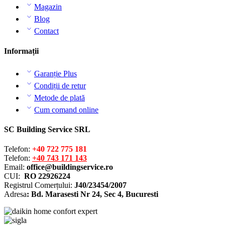
Magazin
Blog
Contact
Informații
Garanție Plus
Condiții de retur
Metode de plată
Cum comand online
SC Building Service SRL
Telefon:
+40 722 775 181
Telefon:
+40 743 171 143
Email:
office@buildingservice.ro
CUI:
RO 22926224
Registrul
Comerțului
:
J40/23454/2007
Adresa
: Bd. Marasesti Nr 24, Sec 4, Bucuresti