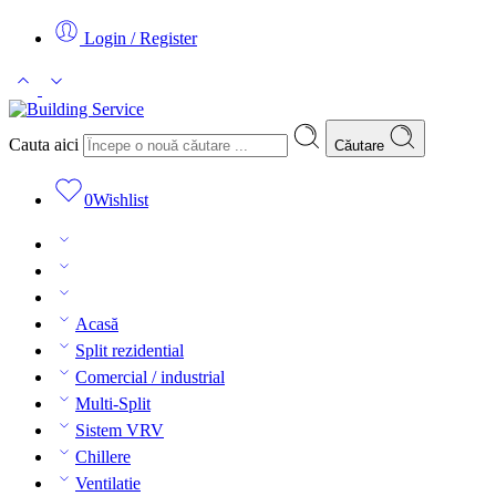
Login / Register
Cauta aici
Căutare
0
Wishlist
Acasă
Split rezidential
Comercial / industrial
Multi-Split
Sistem VRV
Chillere
Ventilatie