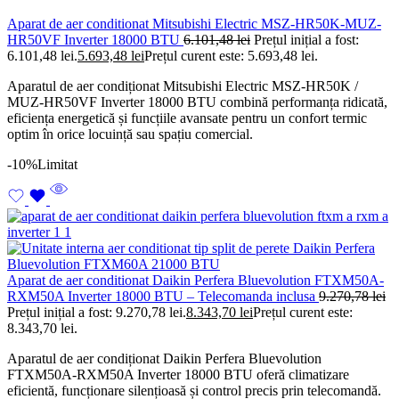
Aparat de aer conditionat Mitsubishi Electric MSZ-HR50K-MUZ-
HR50VF Inverter 18000 BTU
6.101,48
lei
Prețul inițial a fost:
6.101,48 lei.
5.693,48
lei
Prețul curent este: 5.693,48 lei.
Aparatul de aer condiționat Mitsubishi Electric MSZ-HR50K /
MUZ-HR50VF Inverter 18000 BTU combină performanța ridicată,
eficiența energetică și funcțiile avansate pentru un confort termic
optim în orice locuință sau spațiu comercial.
-10%
Limitat
Aparat de aer conditionat Daikin Perfera Bluevolution FTXM50A-
RXM50A Inverter 18000 BTU – Telecomanda inclusa
9.270,78
lei
Prețul inițial a fost: 9.270,78 lei.
8.343,70
lei
Prețul curent este:
8.343,70 lei.
Aparatul de aer condiționat Daikin Perfera Bluevolution
FTXM50A-RXM50A Inverter 18000 BTU oferă climatizare
eficientă, funcționare silențioasă și control precis prin telecomandă.