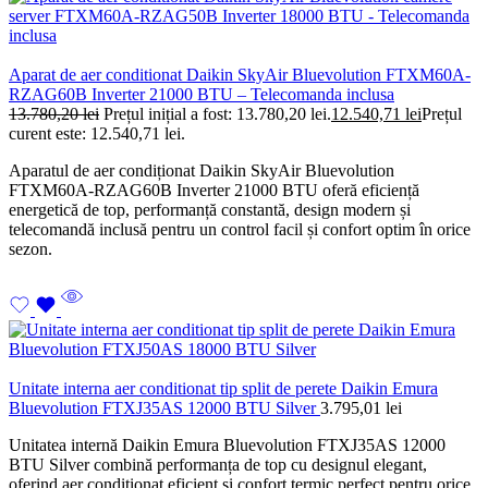
Aparat de aer conditionat Daikin SkyAir Bluevolution FTXM60A-
RZAG60B Inverter 21000 BTU – Telecomanda inclusa
13.780,20
lei
Prețul inițial a fost: 13.780,20 lei.
12.540,71
lei
Prețul
curent este: 12.540,71 lei.
Aparatul de aer condiționat Daikin SkyAir Bluevolution
FTXM60A-RZAG60B Inverter 21000 BTU oferă eficiență
energetică de top, performanță constantă, design modern și
telecomandă inclusă pentru un control facil și confort optim în orice
sezon.
Unitate interna aer conditionat tip split de perete Daikin Emura
Bluevolution FTXJ35AS 12000 BTU Silver
3.795,01
lei
Unitatea internă Daikin Emura Bluevolution FTXJ35AS 12000
BTU Silver combină performanța de top cu designul elegant,
oferind aer condiționat eficient și confort termic perfect pentru orice