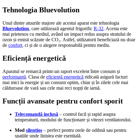
Tehnologia Bluevolution
Unul dintre atuurile majore ale acestui aparat este tehnologia
Bluevolution
, care utilizează agentul frigorific
R-32
. Acesta este
mai prietenos cu mediul, având un impact redus asupra stratului de
ozon și emisii scăzute de CO₂. Astfel, utilizatorii beneficiază nu doar
de
confort
, ci și de o alegere responsabilă pentru mediu.
Eficiență energetică
Aparatul se remarcă printr-un raport excelent între consum și
performanță
. Clasa de
eficiență energetică
ridicată asigură facturi
mai mici la energie și un consum optim, chiar și în zilele cele mai
călduroase de vară sau cele mai reci nopți de iarnă.
Funcții avansate pentru confort sporit
Telecomandă inclusă
– control facil și rapid asupra
temperaturii, modului de funcționare și vitezei ventilatorului.
Mod
silențios
– perfect pentru orele de odihnă sau pentru
spațiile unde liniștea este esențială.