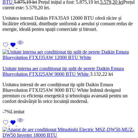
BTU
5.875,19
lei
Prețul inițial a fost: 5.875,19 lei.
5.579,20
lei
Prețul
curent este: 5.579,20 lei.
Unitatea internă Daikin FFA35A9 12000 BTU oferă răcire și
încălzire eficientă, distribuție uniformă a aerului și consum redus de
energie, ideală pentru spații comerciale și birouri.
Unitate interna aer conditionat tip split de perete Daikin Emura
Bluevolution FTXJ25AW 9000 BTU White
3.132,22
lei
Unitatea internă de aer condiționat tip split Daikin Emura
Bluevolution FTXJ25AW 9000 BTU White îmbină designul
premium cu eficiența energetică și tehnologia avansată pentru un
confort desăvârșit în orice locuință modernă.
-7%
Limitat