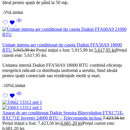
Ideal pentru spații de până la 50 mp.
-5%
Limitat
Unitate interna aer conditionat tip caseta Daikin FFA50A9 18000
BTU
5.915,99
lei
Prețul inițial a fost: 5.915,99 lei.
5.617,95
lei
Prețul
curent este: 5.617,95 lei.
Unitatea internă Daikin FFA50A9 18000 BTU combină eficiența
energetică ridicată cu distribuția uniformă a aerului, fiind ideală
pentru spații comerciale sau rezidențiale medii și mari.
-10%
Limitat
Aparat de aer conditionat Daikin Sensira Bluevolution FTXC71E-
RXC71E Inverter 24000 BTU – Telecomanda inclusa
7.423,56
lei
Prețul inițial a fost: 7.423,56 lei.
6.681,20
lei
Prețul curent este:
6.681,20 lei.