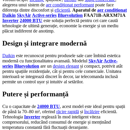
alegerea unui sistem de
aer condiționat performant
poate face
diferența dintre disconfort și
eficiență
.
Aparatul de
aer condiționat
Daikin
SkyAir
Active-series
Bluevolution
FAA71B-ARXM71A
Inverter
24000 BTU
este soluția perfectă pentru cei care caută
tehnologie de ultimă generație, economie la energie și un mediu
plăcut indiferent de anotimp.
Design și integrare modernă
Daikin
este recunoscut pentru produsele sale care îmbină estetica
modernă cu funcționalitatea avansată. Modelul
SkyAir
Active-
series
Bluevolution
are un
design elegant
și compact, potrivit atât
pentru spațiile rezidențiale, cât și pentru cele comerciale. Unitatea
interioară se integrează discret în decor, iar telecomanda inclusă
permite un control ușor și intuitiv al setărilor.
Putere și performanță
Cu o capacitate de
24000 BTU
, acest model este ideal pentru spații
de până la 70–80 m², oferind
răcire rapidă
și
încălzire
eficientă.
Tehnologia
Inverter
reglează în mod inteligent viteza
compresorului, reducând consumul de energie și menținând
temperatura constantă fără fluctuații deranjante.