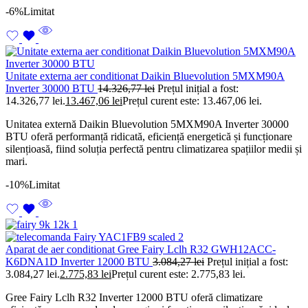
-6%
Limitat
Unitate externa aer conditionat Daikin Bluevolution 5MXM90A
Inverter 30000 BTU
14.326,77
lei
Prețul inițial a fost:
14.326,77 lei.
13.467,06
lei
Prețul curent este: 13.467,06 lei.
Unitatea externă Daikin Bluevolution 5MXM90A Inverter 30000
BTU oferă performanță ridicată, eficiență energetică și funcționare
silențioasă, fiind soluția perfectă pentru climatizarea spațiilor medii și
mari.
-10%
Limitat
Aparat de aer conditionat Gree Fairy Lclh R32 GWH12ACC-
K6DNA1D Inverter 12000 BTU
3.084,27
lei
Prețul inițial a fost:
3.084,27 lei.
2.775,83
lei
Prețul curent este: 2.775,83 lei.
Gree Fairy Lclh R32 Inverter 12000 BTU oferă climatizare