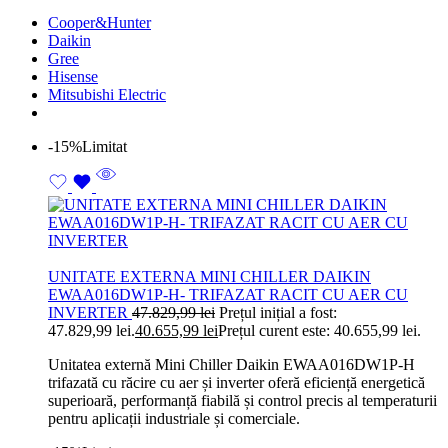
Cooper&Hunter
Daikin
Gree
Hisense
Mitsubishi Electric
-15%
Limitat
UNITATE EXTERNA MINI CHILLER DAIKIN
EWAA016DW1P-H- TRIFAZAT RACIT CU AER CU
INVERTER
47.829,99
lei
Prețul inițial a fost:
47.829,99 lei.
40.655,99
lei
Prețul curent este: 40.655,99 lei.
Unitatea externă Mini Chiller Daikin EWAA016DW1P-H
trifazată cu răcire cu aer și inverter oferă eficiență energetică
superioară, performanță fiabilă și control precis al temperaturii
pentru aplicații industriale și comerciale.