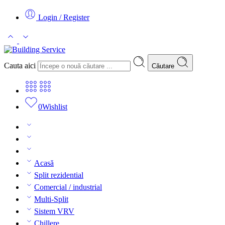
Login / Register
Cauta aici
Căutare
0
Wishlist
Acasă
Split rezidential
Comercial / industrial
Multi-Split
Sistem VRV
Chillere