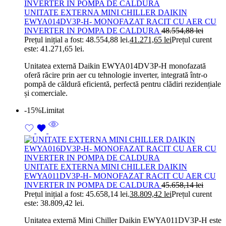
UNITATE EXTERNA MINI CHILLER DAIKIN
EWYA014DV3P-H- MONOFAZAT RACIT CU AER CU
INVERTER IN POMPA DE CALDURA
48.554,88
lei
Prețul inițial a fost: 48.554,88 lei.
41.271,65
lei
Prețul curent
este: 41.271,65 lei.
Unitatea externă Daikin EWYA014DV3P-H monofazată
oferă răcire prin aer cu tehnologie inverter, integrată într-o
pompă de căldură eficientă, perfectă pentru clădiri rezidențiale
și comerciale.
-15%
Limitat
UNITATE EXTERNA MINI CHILLER DAIKIN
EWYA011DV3P-H- MONOFAZAT RACIT CU AER CU
INVERTER IN POMPA DE CALDURA
45.658,14
lei
Prețul inițial a fost: 45.658,14 lei.
38.809,42
lei
Prețul curent
este: 38.809,42 lei.
Unitatea externă Mini Chiller Daikin EWYA011DV3P-H este