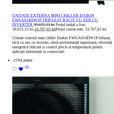
UNITATE EXTERNA MINI CHILLER DAIKIN
EWAA014DW1P TRIFAZAT RACIT CU AER CU
INVERTER
39.655,33
lei
Prețul inițial a fost:
39.655,33 lei.
33.707,03
lei
Prețul curent este: 33.707,03 lei.
Unitate externă mini chiller Daikin EWAA014DW1P trifazat,
răcit cu aer, cu inverter, oferă performanță superioară, eficiență
energetică ridicată și control precis al temperaturii pentru
aplicații industriale și comerciale.
-15%
Limitat