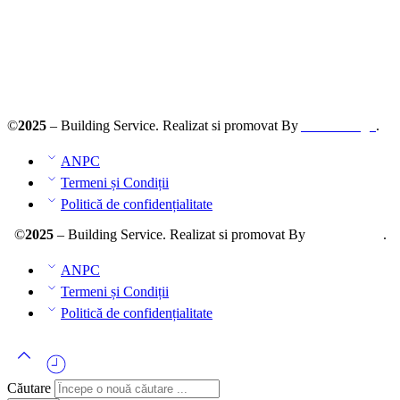
Solutionarea online a litigiilor
ANPC – SAL
©
2025
– Building Service. Realizat si promovat By
AllmaDesign
.
ANPC
Termeni și Condiții
Politică de confidențialitate
©
2025
– Building Service. Realizat si promovat By
AllmaDesign
.
ANPC
Termeni și Condiții
Politică de confidențialitate
Căutare