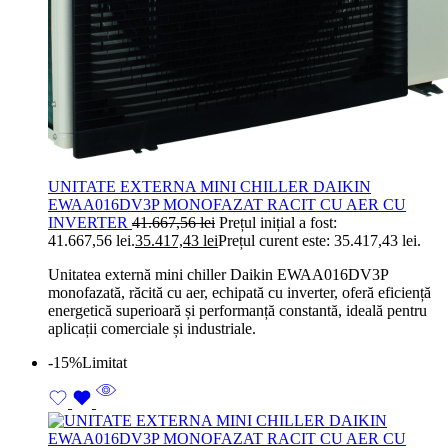
UNITATE EXTERNA MINI CHILLER DAIKIN
EWAA016DV3P MONOFAZAT RACIT CU AER CU
INVERTER
41.667,56
lei
Prețul inițial a fost:
41.667,56 lei.
35.417,43
lei
Prețul curent este: 35.417,43 lei.
Unitatea externă mini chiller Daikin EWAA016DV3P
monofazată, răcită cu aer, echipată cu inverter, oferă eficiență
energetică superioară și performanță constantă, ideală pentru
aplicații comerciale și industriale.
-15%
Limitat