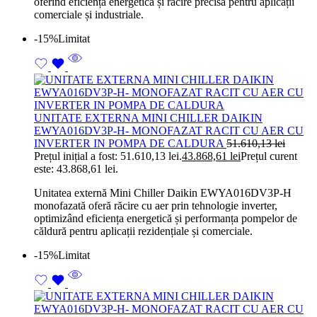
oferind eficiență energetică și răcire precisă pentru aplicații
comerciale și industriale.
-15%
Limitat
UNITATE EXTERNA MINI CHILLER DAIKIN
EWYA016DV3P-H- MONOFAZAT RACIT CU AER CU
INVERTER IN POMPA DE CALDURA
51.610,13
lei
Prețul inițial a fost: 51.610,13 lei.
43.868,61
lei
Prețul curent
este: 43.868,61 lei.
Unitatea externă Mini Chiller Daikin EWYA016DV3P-H
monofazată oferă răcire cu aer prin tehnologie inverter,
optimizând eficiența energetică și performanța pompelor de
căldură pentru aplicații rezidențiale și comerciale.
-15%
Limitat