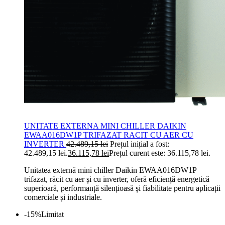
UNITATE EXTERNA MINI CHILLER DAIKIN
EWAA016DW1P TRIFAZAT RACIT CU AER CU
INVERTER
42.489,15
lei
Prețul inițial a fost:
42.489,15 lei.
36.115,78
lei
Prețul curent este: 36.115,78 lei.
Unitatea externă mini chiller Daikin EWAA016DW1P
trifazat, răcit cu aer și cu inverter, oferă eficiență energetică
superioară, performanță silențioasă și fiabilitate pentru aplicații
comerciale și industriale.
-15%
Limitat