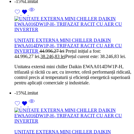
-15%
Limitat
UNITATE EXTERNA MINI CHILLER DAIKIN
EWAA014DW1P-H- TRIFAZAT RACIT CU AER CU
INVERTER
44.996,27
lei
Prețul inițial a fost:
44.996,27 lei.
38.246,83
lei
Prețul curent este: 38.246,83 lei.
Unitatea externă mini chiller Daikin EWAA014DW1P-H,
trifazată și răcită cu aer, cu inverter, oferă performanță ridicată,
control precis al temperaturii și eficiență energetică superioară
pentru aplicații comerciale și industriale.
-15%
Limitat
UNITATE EXTERNA MINI CHILLER DAIKIN