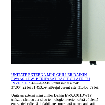
UNITATE EXTERNA MINI CHILLER DAIKIN
EWAA011DW1P TRIFAZAT RACIT CU AER CU
INVERTER
37.004,22
lei
Prețul inițial a fost:
37.004,22 lei.
31.453,59
lei
Prețul curent este: 31.453,59 lei.
Unitatea externă mini chiller Daikin EWAA011DW1P
trifazat, răcit cu aer și cu tehnologie inverter, oferă eficiență
energetică ridicată și fiabilitate superioară pentru aplicații