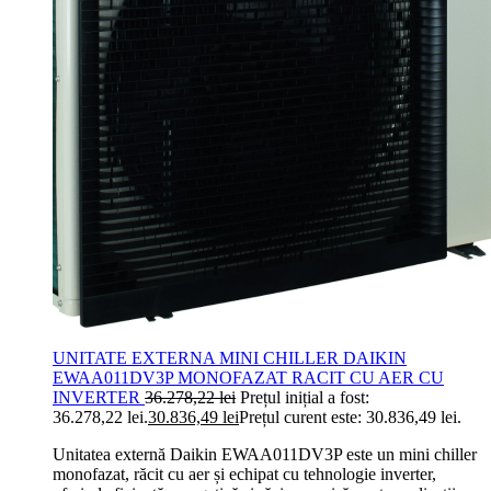
UNITATE EXTERNA MINI CHILLER DAIKIN
EWAA011DV3P MONOFAZAT RACIT CU AER CU
INVERTER
36.278,22
lei
Prețul inițial a fost:
36.278,22 lei.
30.836,49
lei
Prețul curent este: 30.836,49 lei.
Unitatea externă Daikin EWAA011DV3P este un mini chiller
monofazat, răcit cu aer și echipat cu tehnologie inverter,