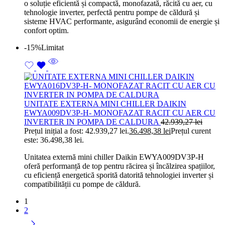
o soluție eficientă și compactă, monofazată, răcită cu aer, cu
tehnologie inverter, perfectă pentru pompe de căldură și
sisteme HVAC performante, asigurând economii de energie și
confort optim.
-15%
Limitat
UNITATE EXTERNA MINI CHILLER DAIKIN
EWYA009DV3P-H- MONOFAZAT RACIT CU AER CU
INVERTER IN POMPA DE CALDURA
42.939,27
lei
Prețul inițial a fost: 42.939,27 lei.
36.498,38
lei
Prețul curent
este: 36.498,38 lei.
Unitatea externă mini chiller Daikin EWYA009DV3P-H
oferă performanță de top pentru răcirea și încălzirea spațiilor,
cu eficiență energetică sporită datorită tehnologiei inverter și
compatibilității cu pompe de căldură.
1
2