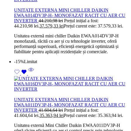
UNITATE EXTERNA MINI CHILLER DAIKIN
EWAA014DV3P-H- MONOFAZAT RACIT CU AER CU
INVERTER
44.210,98
lei
Prețul inițial a fost:
44.210,98 lei.
37.579,33
lei
Prețul curent este: 37.579,33 lei.
Unitatea externă mini chiller Daikin EWAA014DV3P-H
monofazată, răcită cu aer și cu tehnologie inverter, oferă
performanță superioară, eficiență energetică optimizată și
fiabilitate pentru aplicații rezidențiale și comerciale.
-15%
Limitat
UNITATE EXTERNA MINI CHILLER DAIKIN
EWAA011DV3P-H- MONOFAZAT RACIT CU AER CU
INVERTER
41.604,64
lei
Prețul inițial a fost:
41.604,64 lei.
35.363,94
lei
Prețul curent este: 35.363,94 lei.
Unitatea externă Mini Chiller Daikin EWAA011DV3P-H
oferă răcire eficientă cu aer și control precis prin tehnologie