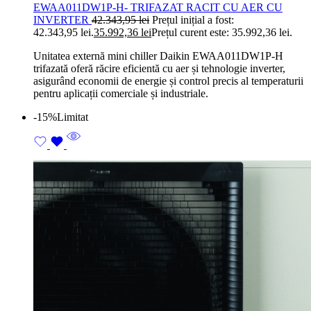
EWAA011DW1P-H- TRIFAZAT RACIT CU AER CU
INVERTER
42.343,95
lei
Prețul inițial a fost:
42.343,95 lei.
35.992,36
lei
Prețul curent este: 35.992,36 lei.
Unitatea externă mini chiller Daikin EWAA011DW1P-H
trifazată oferă răcire eficientă cu aer și tehnologie inverter,
asigurând economii de energie și control precis al temperaturii
pentru aplicații comerciale și industriale.
-15%
Limitat