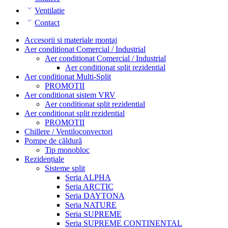
Ventilatie
Contact
Accesorii si materiale montaj
Aer conditionat Comercial / Industrial
Aer conditionat Comercial / Industrial
Aer conditionat split rezidential
Aer conditionat Multi-Split
PROMOTII
Aer conditionat sistem VRV
Aer conditionat split rezidential
Aer conditionat split rezidential
PROMOTII
Chillere / Ventiloconvectori
Pompe de căldură
Tip monobloc
Rezidențiale
Sisteme split
Seria ALPHA
Seria ARCTIC
Seria DAYTONA
Seria NATURE
Seria SUPREME
Seria SUPREME CONTINENTAL