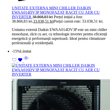
UNITATE EXTERNA MINI CHILLER DAIKIN
EWAA014DV3P MONOFAZAT RACIT CU AER CU
INVERTER
38.868,83
lei
Prețul inițial a fost:
38.868,83 lei.
33.038,51
lei
Prețul curent este: 33.038,51 lei.
Unitatea externă Daikin EWAA014DV3P este un mini chiller
monofazat, răcit cu aer, cu tehnologie inverter pentru eficiență
energetică și performanță superioară. Ideal pentru climatizare
profesională și rezidențială.
-15%
Limitat