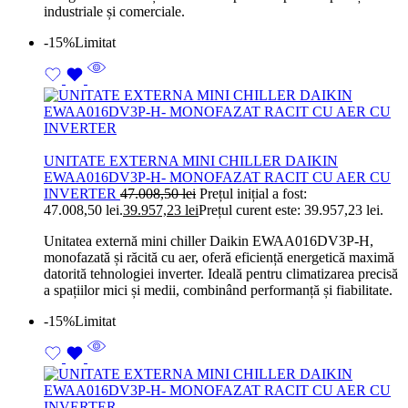
industriale și comerciale.
-15%
Limitat
UNITATE EXTERNA MINI CHILLER DAIKIN
EWAA016DV3P-H- MONOFAZAT RACIT CU AER CU
INVERTER
47.008,50
lei
Prețul inițial a fost:
47.008,50 lei.
39.957,23
lei
Prețul curent este: 39.957,23 lei.
Unitatea externă mini chiller Daikin EWAA016DV3P-H,
monofazată și răcită cu aer, oferă eficiență energetică maximă
datorită tehnologiei inverter. Ideală pentru climatizarea precisă
a spațiilor mici și medii, combinând performanță și fiabilitate.
-15%
Limitat