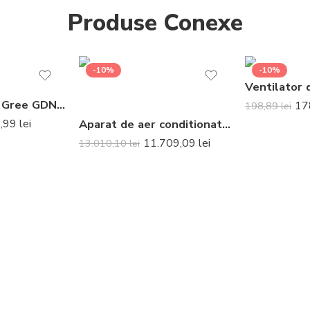
Produse Conexe
-10%
-10%
Dezumidificator Gree GDN20BD-K5EBAA1
17
198,89
lei
1,99
lei
Aparat de aer conditionat Daikin Emura Bluevolution FTXJ50AS-RXJ50A Inverter 18000 BTU Silver – Telecomanda inclusa
11.709,09
lei
13.010,10
lei