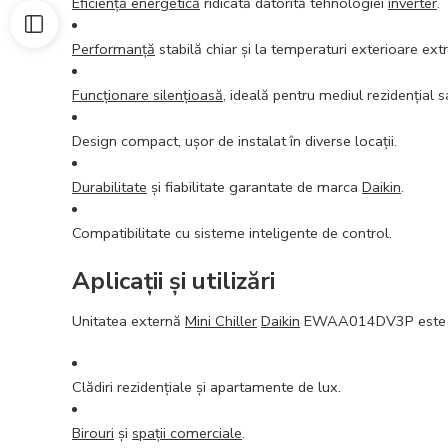
Eficiență energetică
ridicată datorită tehnologiei
inverter
.
Performanță
stabilă chiar și la temperaturi exterioare ex
Funcționare silențioasă
, ideală pentru mediul rezidențial 
Design compact, ușor de instalat în diverse locații.
Durabilitate
și fiabilitate garantate de marca
Daikin
.
Compatibilitate cu sisteme inteligente de control.
Aplicații și utilizări
Unitatea externă
Mini Chiller
Daikin
EWAA014DV3P este potr
Clădiri rezidențiale și apartamente de lux.
Birouri
și
spații comerciale
.