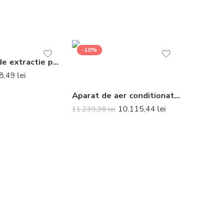
-10%
Ventilator de extractie pentru baie Soler & Palau Silent 100 CZ Silver Design 3C
8,49
lei
Aparat de aer conditionat optimizat pentru incalzire Daikin Perfera Bluevolution FTXTM40A-RXTM40A Inverter 12000 BTU – Telecomanda inclusa
10.115,44
lei
11.239,38
lei