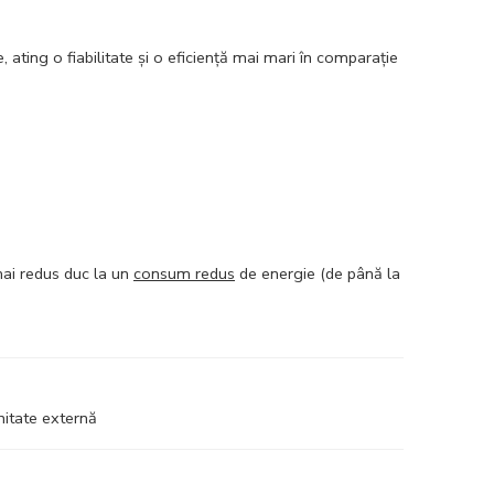
 ating o fiabilitate şi o eficienţă mai mari în comparaţie
 mai redus duc la un
consum redus
de energie (de până la
nitate externă