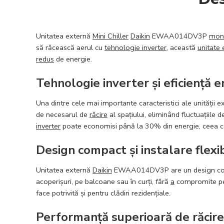
Unitatea externă
Mini Chiller
Daikin
EWAA014DV3P
mon
să răcească aerul cu
tehnologie inverter
, această
unitate 
redus
de energie.
Tehnologie inverter și eficiență 
Una dintre cele mai importante caracteristici ale unității 
de necesarul de
răcire
al spațiului, eliminând fluctuațiile
inverter
poate economisi până la 30% din energie, ceea ce s
Design compact și instalare flexib
Unitatea externă
Daikin
EWAA014DV3P are un design compact,
acoperișuri, pe balcoane sau în curți, fără
a
compromite per
face potrivită și pentru clădiri rezidențiale.
Performanță superioară de răcire