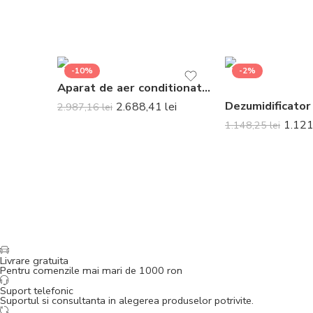
-10%
-2%
Aparat de aer conditionat Gree Fairy Lclh R32 GWH09ACC-K6DNA1A Inverter 9000 BTU
2.688,41
lei
2.987,16
lei
1.12
1.148,25
lei
Livrare gratuita
Pentru comenzile mai mari de 1000 ron
Suport telefonic
Suportul si consultanta in alegerea produselor potrivite.