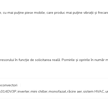
cu mai puţine piese mobile, care produc mai puţine vibraţii şi frecare,
orului în funcţie de solicitarea reală. Pornirile şi opririle în număr
loconvectori
014DV3P
,
inverter
,
mini chiller
,
monofazat
,
răcire aer
,
sistem HVAC
,
u