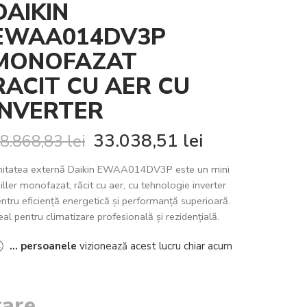
DAIKIN
EWAA014DV3P
MONOFAZAT
RACIT CU AER CU
INVERTER
33.038,51
lei
8.868,83
lei
nitatea externă Daikin EWAA014DV3P este un mini
iller monofazat, răcit cu aer, cu tehnologie inverter
ntru eficiență energetică și performanță superioară.
eal pentru climatizare profesională și rezidențială.
...
persoanele
vizionează acest lucru chiar acum
tare