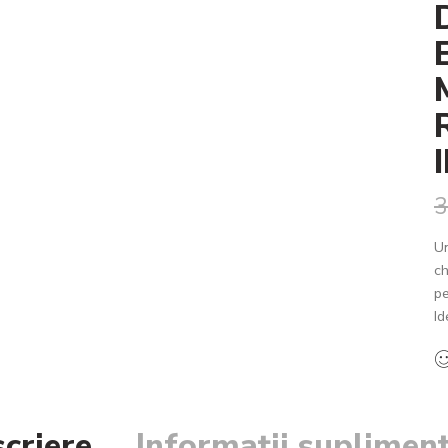
3
U
ch
pe
Id
criere
Informații suplimen