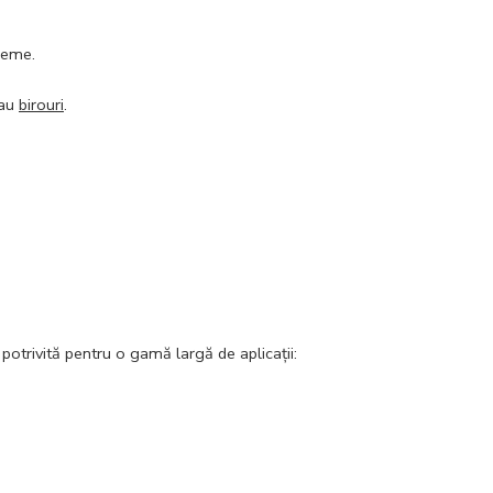
treme.
sau
birouri
.
ivită pentru o gamă largă de aplicații: