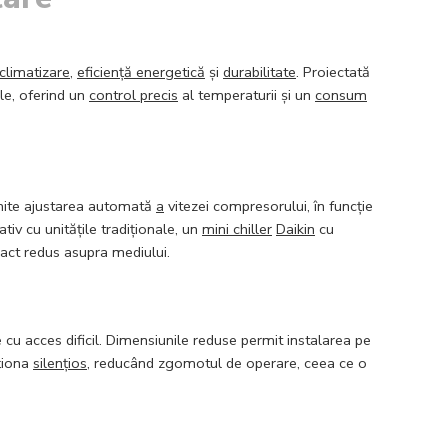
climatizare
,
eficiență energetică
și
durabilitate
. Proiectată
ale, oferind un
control precis
al temperaturii și un
consum
mite ajustarea automată
a
vitezei compresorului, în funcție
iv cu unitățile tradiționale, un
mini chiller
Daikin
cu
pact redus asupra mediului.
u acces dificil. Dimensiunile reduse permit instalarea pe
ționa
silențios
, reducând zgomotul de operare, ceea ce o