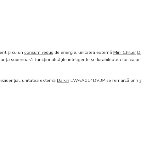
cient și cu un
consum redus
de energie, unitatea externă
Mini Chiller
D
ța superioară, funcționalitățile inteligente și durabilitatea fac ca ac
ezidențial, unitatea externă
Daikin
EWAA014DV3P se remarcă prin