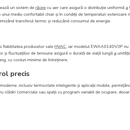
ază un sistem de
răcire
cu aer care asigură o distribuție uniformă
a
t
 unui mediu confortabil chiar și în condiții de temperaturi exterioare 
ptimizând transferul termic și reducând consumul de energie.
i fiabilitatea produselor sale
HVAC
, iar modelul EWAA014DV3P nu fac
r și fluctuațiilor de tensiune asigură o durată de viață lungă
a
unități
g, cu costuri minime de întreținere.
rol precis
moderne, inclusiv termostate inteligente și aplicații mobile, permițân
tru clădiri comerciale sau spații cu program variabil de ocupare, deo