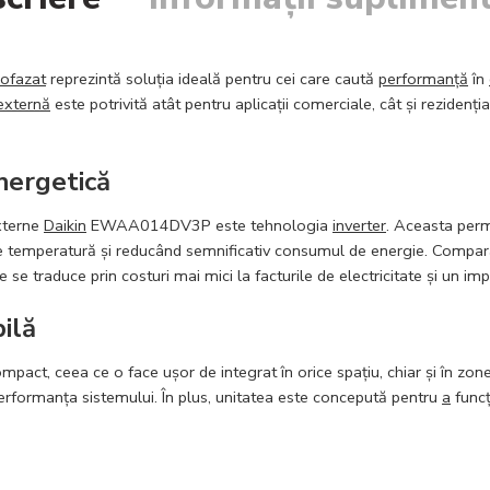
ofazat
reprezintă soluția ideală pentru cei care caută
performanță
în
externă
este potrivită atât pentru aplicații comerciale, cât și rezidenți
energetică
externe
Daikin
EWAA014DV3P este tehnologia
inverter
. Aceasta per
 de temperatură și reducând semnificativ consumul de energie. Comparat
e traduce prin costuri mai mici la facturile de electricitate și un im
ilă
 ceea ce o face ușor de integrat în orice spațiu, chiar și în zone c
formanța sistemului. În plus, unitatea este concepută pentru
a
func