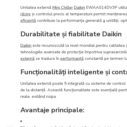
Unitatea externă
Mini Chiller
Daikin
EWAA014DV3P utilize
răcire
și controlul precis al temperaturii permit menținerea
eficiență
contribuie la performanța generală
a
unității, o
Durabilitate și fiabilitate Daikin
Daikin
este recunoscută la nivel mondial pentru calitatea ș
tehnologiile avansate de protecție împotriva suprasarcinilo
externă
se traduce în
performanță
constantă pe termen lun
Funcționalități inteligente și cont
Unitatea externă poate fi integrată cu sisteme de control 
de la distanță. Această funcționalitate este esențială pen
reale, evitând risipa.
Avantaje principale: