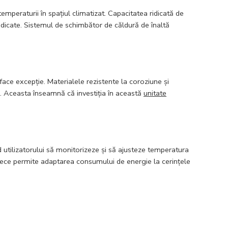
emperaturii în spațiul climatizat. Capacitatea ridicată de
ridicate. Sistemul de schimbător de căldură de înaltă
e excepție. Materialele rezistente la coroziune și
i. Aceasta înseamnă că investiția în această
unitate
d utilizatorului să monitorizeze și să ajusteze temperatura
arece permite adaptarea consumului de energie la cerințele