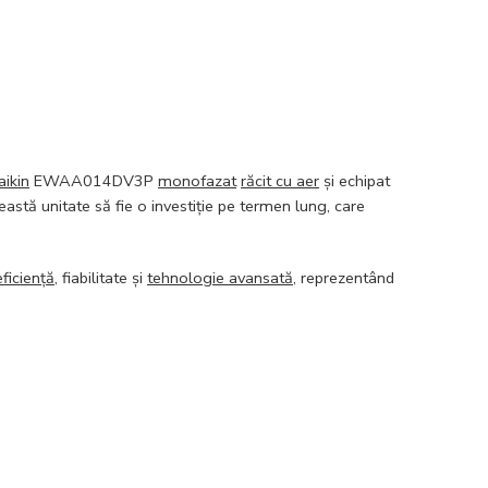
aikin
EWAA014DV3P
monofazat
răcit cu aer
și echipat
eastă unitate să fie o investiție pe termen lung, care
eficiență
, fiabilitate și
tehnologie avansată
, reprezentând