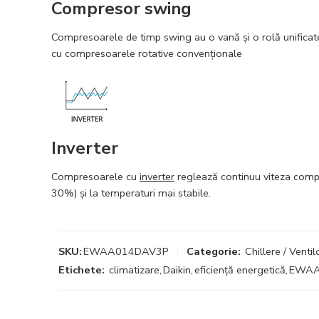
Compresor swing
Compresoarele de timp swing au o vană şi o rolă unificate, 
cu compresoarele rotative convenţionale
Inverter
Compresoarele cu
inverter
reglează continuu viteza compres
30%) şi la temperaturi mai stabile.
SKU:
EWAA014DAV3P
Categorie:
Chillere / Venti
Etichete:
climatizare
,
Daikin
,
eficiență energetică
,
EWAA