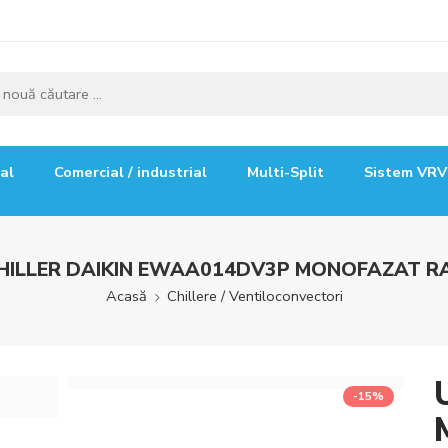
ial
Comercial / industrial
Multi-Split
Sistem VRV
CHILLER DAIKIN EWAA014DV3P MONOFAZAT RA
Acasă
Chillere / Ventiloconvectori
-15%