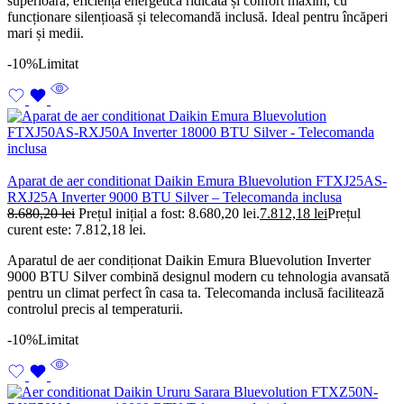
superioară, eficiență energetică ridicată și confort maxim, cu
funcționare silențioasă și telecomandă inclusă. Ideal pentru încăperi
mari și medii.
-10%
Limitat
Aparat de aer conditionat Daikin Emura Bluevolution FTXJ25AS-
RXJ25A Inverter 9000 BTU Silver – Telecomanda inclusa
8.680,20
lei
Prețul inițial a fost: 8.680,20 lei.
7.812,18
lei
Prețul
curent este: 7.812,18 lei.
Aparatul de aer condiționat Daikin Emura Bluevolution Inverter
9000 BTU Silver combină designul modern cu tehnologia avansată
pentru un climat perfect în casa ta. Telecomanda inclusă facilitează
controlul precis al temperaturii.
-10%
Limitat