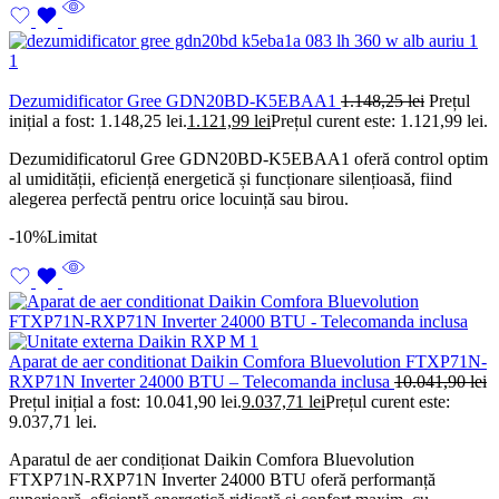
Dezumidificator Gree GDN20BD-K5EBAA1
1.148,25
lei
Prețul
inițial a fost: 1.148,25 lei.
1.121,99
lei
Prețul curent este: 1.121,99 lei.
Dezumidificatorul Gree GDN20BD-K5EBAA1 oferă control optim
al umidității, eficiență energetică și funcționare silențioasă, fiind
alegerea perfectă pentru orice locuință sau birou.
-10%
Limitat
Aparat de aer conditionat Daikin Comfora Bluevolution FTXP71N-
RXP71N Inverter 24000 BTU – Telecomanda inclusa
10.041,90
lei
Prețul inițial a fost: 10.041,90 lei.
9.037,71
lei
Prețul curent este:
9.037,71 lei.
Aparatul de aer condiționat Daikin Comfora Bluevolution
FTXP71N-RXP71N Inverter 24000 BTU oferă performanță