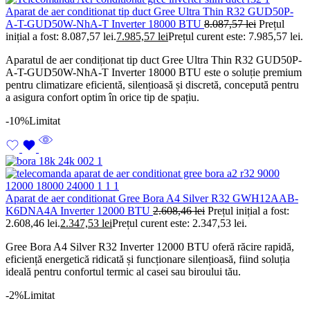
Aparat de aer conditionat tip duct Gree Ultra Thin R32 GUD50P-
A-T-GUD50W-NhA-T Inverter 18000 BTU
8.087,57
lei
Prețul
inițial a fost: 8.087,57 lei.
7.985,57
lei
Prețul curent este: 7.985,57 lei.
Aparatul de aer condiționat tip duct Gree Ultra Thin R32 GUD50P-
A-T-GUD50W-NhA-T Inverter 18000 BTU este o soluție premium
pentru climatizare eficientă, silențioasă și discretă, concepută pentru
a asigura confort optim în orice tip de spațiu.
-10%
Limitat
Aparat de aer conditionat Gree Bora A4 Silver R32 GWH12AAB-
K6DNA4A Inverter 12000 BTU
2.608,46
lei
Prețul inițial a fost:
2.608,46 lei.
2.347,53
lei
Prețul curent este: 2.347,53 lei.
Gree Bora A4 Silver R32 Inverter 12000 BTU oferă răcire rapidă,
eficiență energetică ridicată și funcționare silențioasă, fiind soluția
ideală pentru confortul termic al casei sau biroului tău.
-2%
Limitat