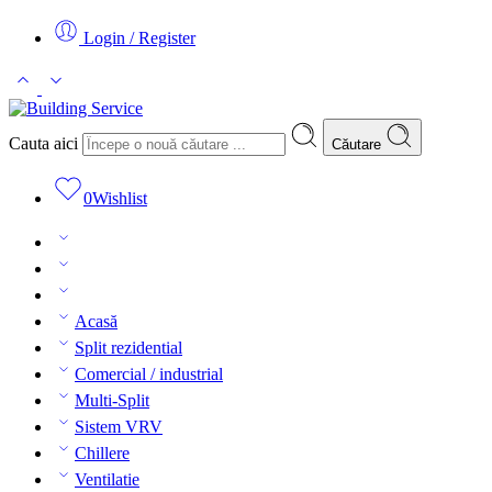
Login / Register
Cauta aici
Căutare
0
Wishlist
Acasă
Split rezidential
Comercial / industrial
Multi-Split
Sistem VRV
Chillere
Ventilatie