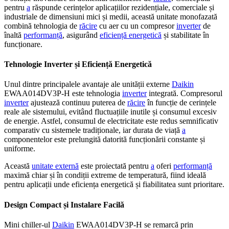
pentru
a
răspunde cerințelor aplicațiilor rezidențiale, comerciale și
industriale de dimensiuni mici și medii, această unitate monofazată
combină tehnologia de
răcire
cu aer cu un compresor
inverter
de
înaltă
performanță
, asigurând
eficiență energetică
și stabilitate în
funcționare.
Tehnologie Inverter și Eficiență Energetică
Unul dintre principalele avantaje ale unității externe
Daikin
EWAA014DV3P-H este tehnologia
inverter
integrată. Compresorul
inverter
ajustează continuu puterea de
răcire
în funcție de cerințele
reale ale sistemului, evitând fluctuațiile inutile și consumul excesiv
de energie. Astfel, consumul de electricitate este redus semnificativ
comparativ cu sistemele tradiționale, iar durata de viață
a
componentelor este prelungită datorită funcționării constante și
uniforme.
Această
unitate externă
este proiectată pentru
a
oferi
performanță
maximă chiar și în condiții extreme de temperatură, fiind ideală
pentru aplicații unde eficiența energetică și fiabilitatea sunt prioritare.
Design Compact și Instalare Facilă
Mini chiller-ul
Daikin
EWAA014DV3P-H se remarcă prin