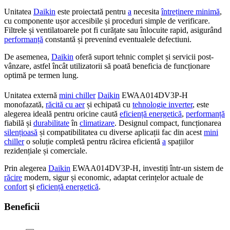
Unitatea
Daikin
este proiectată pentru
a
necesita
întreținere minimă
,
cu componente ușor accesibile și proceduri simple de verificare.
Filtrele și ventilatoarele pot fi curățate sau înlocuite rapid, asigurând
performanță
constantă și prevenind eventualele defectiuni.
De asemenea,
Daikin
oferă suport tehnic complet și servicii post-
vânzare, astfel încât utilizatorii să poată beneficia de funcționare
optimă pe termen lung.
Unitatea externă
mini chiller
Daikin
EWAA014DV3P-H
monofazată,
răcită cu aer
și echipată cu
tehnologie inverter
, este
alegerea ideală pentru oricine caută
eficiență energetică
,
performanță
fiabilă și
durabilitate
în
climatizare
. Designul compact, funcționarea
silențioasă
și compatibilitatea cu diverse aplicații fac din acest
mini
chiller
o soluție completă pentru răcirea eficientă
a
spațiilor
rezidențiale și comerciale.
Prin alegerea
Daikin
EWAA014DV3P-H, investiți într-un sistem de
răcire
modern, sigur și economic, adaptat cerințelor actuale de
confort
și
eficiență energetică
.
Beneficii