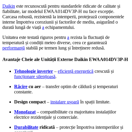
Daikin
este recunoscută pentru standardele ridicate de calitate și
fiabilitate, iar modelul EWAA014DV3P-H nu face excepție.
Carcasa robustă, rezistentă la intemperii, protejează componentele
interne împotriva coroziunii și factorilor de mediu, asigurând o
durată lungă de viață
a
echipamentului.
Unitatea este testată riguros pentru
a
rezista la fluctuații de
temperatură și condiții meteo diverse, ceea ce garantează
performanță
stabilă pe termen lung și întreținere redusă.
Avantaje Cheie ale Unității Externe Daikin EWAA014DV3P-H
Tehnologie inverter
–
eficiență energetică
crescută și
funcționare silențioasă
.
Răcire
cu aer
– transfer optim de căldură și temperaturi
constante.
Design compact
–
instalare ușoară
în spații limitate.
Monofazat
– compatibilitate cu majoritatea instalațiilor
electrice rezidențiale și comerciale.
Durabilitate
ridicată
– protecție împotriva intemperiilor și