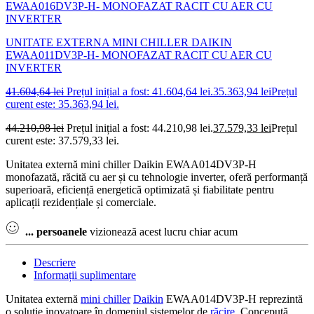
UNITATE EXTERNA MINI CHILLER DAIKIN
EWAA011DV3P-H- MONOFAZAT RACIT CU AER CU
INVERTER
41.604,64
lei
Prețul inițial a fost: 41.604,64 lei.
35.363,94
lei
Prețul
curent este: 35.363,94 lei.
44.210,98
lei
Prețul inițial a fost: 44.210,98 lei.
37.579,33
lei
Prețul
curent este: 37.579,33 lei.
Unitatea externă mini chiller Daikin EWAA014DV3P-H
monofazată, răcită cu aer și cu tehnologie inverter, oferă performanță
superioară, eficiență energetică optimizată și fiabilitate pentru
aplicații rezidențiale și comerciale.
...
persoanele
vizionează acest lucru chiar acum
Descriere
Informații suplimentare
Unitatea externă
mini chiller
Daikin
EWAA014DV3P-H reprezintă
o soluție inovatoare în domeniul sistemelor de
răcire
. Concepută