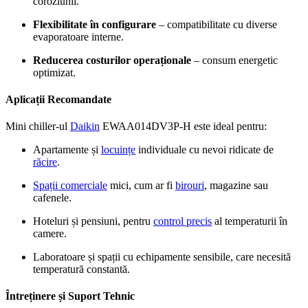
coroziunii.
Flexibilitate în configurare
– compatibilitate cu diverse
evaporatoare interne.
Reducerea costurilor operaționale
– consum energetic
optimizat.
Aplicații Recomandate
Mini chiller-ul
Daikin
EWAA014DV3P-H este ideal pentru:
Apartamente și
locuințe
individuale cu nevoi ridicate de
răcire
.
Spații comerciale
mici, cum ar fi
birouri
, magazine sau
cafenele.
Hoteluri și pensiuni, pentru
control precis
al temperaturii în
camere.
Laboratoare și spații cu echipamente sensibile, care necesită
temperatură constantă.
Întreținere și Suport Tehnic