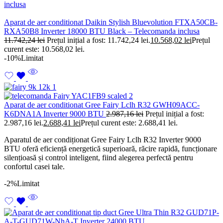
Aparat de aer conditionat Daikin Stylish Bluevolution FTXA50CB-
RXA50B8 Inverter 18000 BTU Black – Telecomanda inclusa
11.742,24
lei
Prețul inițial a fost: 11.742,24 lei.
10.568,02
lei
Prețul
curent este: 10.568,02 lei.
-10%
Limitat
Aparat de aer conditionat Gree Fairy Lclh R32 GWH09ACC-
K6DNA1A Inverter 9000 BTU
2.987,16
lei
Prețul inițial a fost:
2.987,16 lei.
2.688,41
lei
Prețul curent este: 2.688,41 lei.
Aparatul de aer condiționat Gree Fairy Lclh R32 Inverter 9000
BTU oferă eficiență energetică superioară, răcire rapidă, funcționare
silențioasă și control inteligent, fiind alegerea perfectă pentru
confortul casei tale.
-2%
Limitat