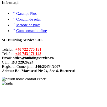
Informații
Garanție Plus
Condiții de retur
Metode de plată
Cum comand online
SC Building Service SRL
Telefon:
+40 722 775 181
Telefon:
+40 743 171 143
Email:
office@buildingservice.ro
CUI:
RO 22926224
Registrul
Comerțului
:
J40/23454/2007
Adresa
: Bd. Marasesti Nr 24, Sec 4, Bucuresti
Solutionarea online a litigiilor