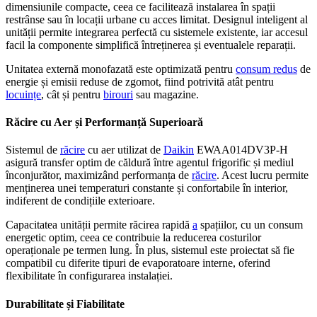
dimensiunile compacte, ceea ce facilitează instalarea în spații
restrânse sau în locații urbane cu acces limitat. Designul inteligent al
unității permite integrarea perfectă cu sistemele existente, iar accesul
facil la componente simplifică întreținerea și eventualele reparații.
Unitatea externă monofazată este optimizată pentru
consum redus
de
energie și emisii reduse de zgomot, fiind potrivită atât pentru
locuințe
, cât și pentru
birouri
sau magazine.
Răcire cu Aer și Performanță Superioară
Sistemul de
răcire
cu aer utilizat de
Daikin
EWAA014DV3P-H
asigură transfer optim de căldură între agentul frigorific și mediul
înconjurător, maximizând performanța de
răcire
. Acest lucru permite
menținerea unei temperaturi constante și confortabile în interior,
indiferent de condițiile exterioare.
Capacitatea unității permite răcirea rapidă
a
spațiilor, cu un consum
energetic optim, ceea ce contribuie la reducerea costurilor
operaționale pe termen lung. În plus, sistemul este proiectat să fie
compatibil cu diferite tipuri de evaporatoare interne, oferind
flexibilitate în configurarea instalației.
Durabilitate și Fiabilitate