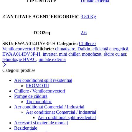
TIP UNITATE
Unitate externa
CANTITATE AGENT FRIGORIFIC
3.80 Kg
TCO2eq
2.6
SKU:
EWAA014DAV3P-H
Categorie:
Chillere /
Ventiloconvectori
Etichete:
climatizare
,
Daikin
,
eficiență energetică
,
EWAA014DV3P-H
,
inverter
,
mini chiller
,
monofazat
,
răcire cu aer
,
tehnologie HVAC
,
unitate externă
Categorii produse
Aer conditionat split rezidential
PROMOTII
Chillere / Ventiloconvectori
Pompe de căldură
Tip monobloc
Aer conditionat Comercial / Industrial
Aer conditionat Comercial / Industrial
Aer conditionat split rezidential
Accesorii si materiale montaj
Rezidențiale