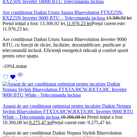
Aer conditionat Daikin Ururu Sarara Bluevolution FTXZ25N-
RXZ25N Inverter 9000 BTU – Telecomanda inclusa
13.306,92
lei
Prețul inițial a fost: 13.306,92 lei.
11.976,23
lei
Prețul curent este:
11.976,23 lei.
Aer condiționat Daikin Ururu Sarara Bluevolution Inverter 9000
BTU, cu funcții de răcire, încălzire, dezumidificare, purificare și
telecomandă inclusă. Eficiență energetică ridicată și confort sporit
pentru orice spațiu.
-10%
Limitat
Aparat de aer conditionat optimizat pentru incalzire Daikin Nepura
Stylish Bluevolution FTXTA30CW-RXTA30C Inverter 9000 BTU
White – Telecomanda inclusa
10.306,08
lei
Prețul inițial a fost:
10.306,08 lei.
9.275,47
lei
Prețul curent este: 9.275,47 lei.
Aparat de aer condiționat Daikin Nepura Stylish Bluevolution