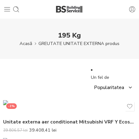
195 Kg
Acasă
GREUTATE UNITATE EXTERNA produs
Un fel de
-1%
Unitate externa aer conditionat Mitsubishi VRF Y Ecostandard PUHY-P250YKA DC Inverter 10 CP
39.408,41
lei
39.806,57
lei