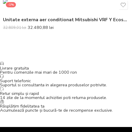
-1%
Unitate externa aer conditionat Mitsubishi VRF Y Ecostandard PUHY-P200YKA DC Inverter 8 CP
32.480,88
lei
32.809,01
lei
Livrare gratuita
Pentru comenzile mai mari de 1000 ron
Suport telefonic
Suportul si consultanta in alegerea produselor potrivite.
Retur simplu și rapid
14 zile de la momentul achizitiei poti returna produsele.
Răsplătim fidelitatea ta
Acumulează puncte și bucură-te de recompense exclusive.