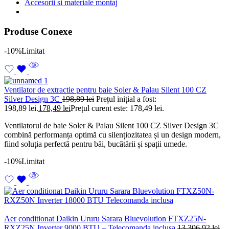
Accesorii si materiale montaj
Produse Conexe
-10%
Limitat
Ventilator de extractie pentru baie Soler & Palau Silent 100 CZ
Silver Design 3C
198,89
lei
Prețul inițial a fost:
198,89 lei.
178,49
lei
Prețul curent este: 178,49 lei.
Ventilatorul de baie Soler & Palau Silent 100 CZ Silver Design 3C
combină performanța optimă cu silențiozitatea și un design modern,
fiind soluția perfectă pentru băi, bucătării și spații umede.
-10%
Limitat
Aer conditionat Daikin Ururu Sarara Bluevolution FTXZ25N-
RXZ25N Inverter 9000 BTU – Telecomanda inclusa
13.306,92
lei