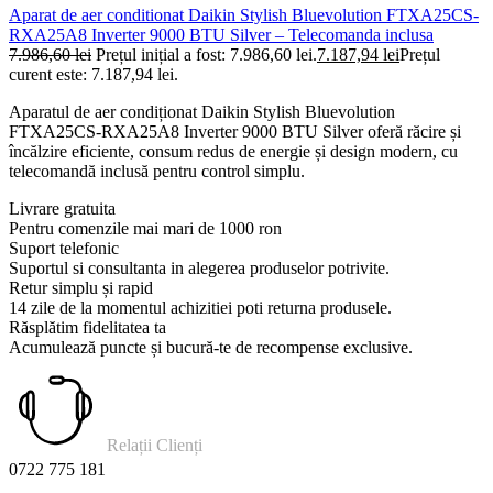
Aparat de aer conditionat Daikin Stylish Bluevolution FTXA25CS-
RXA25A8 Inverter 9000 BTU Silver – Telecomanda inclusa
7.986,60
lei
Prețul inițial a fost: 7.986,60 lei.
7.187,94
lei
Prețul
curent este: 7.187,94 lei.
Aparatul de aer condiționat Daikin Stylish Bluevolution
FTXA25CS-RXA25A8 Inverter 9000 BTU Silver oferă răcire și
încălzire eficiente, consum redus de energie și design modern, cu
telecomandă inclusă pentru control simplu.
Livrare gratuita
Pentru comenzile mai mari de 1000 ron
Suport telefonic
Suportul si consultanta in alegerea produselor potrivite.
Retur simplu și rapid
14 zile de la momentul achizitiei poti returna produsele.
Răsplătim fidelitatea ta
Acumulează puncte și bucură-te de recompense exclusive.
Relații Clienți
0722 775 181