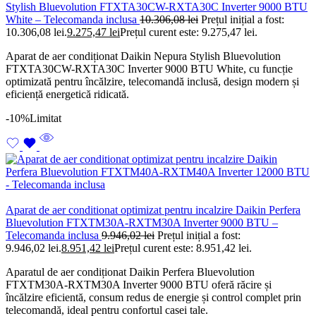
Stylish Bluevolution FTXTA30CW-RXTA30C Inverter 9000 BTU
White – Telecomanda inclusa
10.306,08
lei
Prețul inițial a fost:
10.306,08 lei.
9.275,47
lei
Prețul curent este: 9.275,47 lei.
Aparat de aer condiționat Daikin Nepura Stylish Bluevolution
FTXTA30CW-RXTA30C Inverter 9000 BTU White, cu funcție
optimizată pentru încălzire, telecomandă inclusă, design modern și
eficiență energetică ridicată.
-10%
Limitat
Aparat de aer conditionat optimizat pentru incalzire Daikin Perfera
Bluevolution FTXTM30A-RXTM30A Inverter 9000 BTU –
Telecomanda inclusa
9.946,02
lei
Prețul inițial a fost:
9.946,02 lei.
8.951,42
lei
Prețul curent este: 8.951,42 lei.
Aparatul de aer condiționat Daikin Perfera Bluevolution
FTXTM30A-RXTM30A Inverter 9000 BTU oferă răcire și
încălzire eficientă, consum redus de energie și control complet prin
telecomandă, ideal pentru confortul casei tale.