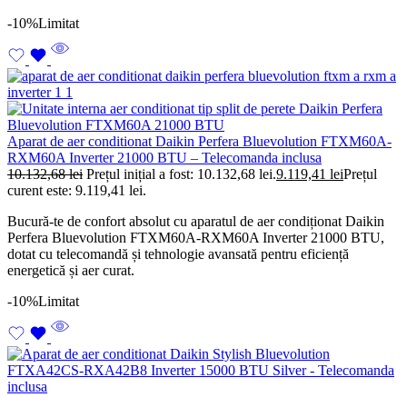
-10%
Limitat
Aparat de aer conditionat Daikin Perfera Bluevolution FTXM60A-
RXM60A Inverter 21000 BTU – Telecomanda inclusa
10.132,68
lei
Prețul inițial a fost: 10.132,68 lei.
9.119,41
lei
Prețul
curent este: 9.119,41 lei.
Bucură-te de confort absolut cu aparatul de aer condiționat Daikin
Perfera Bluevolution FTXM60A-RXM60A Inverter 21000 BTU,
dotat cu telecomandă și tehnologie avansată pentru eficiență
energetică și aer curat.
-10%
Limitat