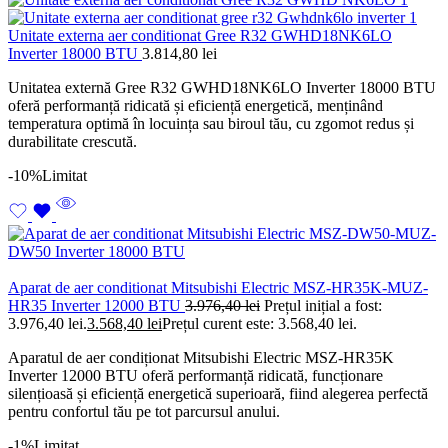
Unitate externa aer conditionat Gree R32 GWHD18NK6LO
Inverter 18000 BTU
3.814,80
lei
Unitatea externă Gree R32 GWHD18NK6LO Inverter 18000 BTU
oferă performanță ridicată și eficiență energetică, menținând
temperatura optimă în locuința sau biroul tău, cu zgomot redus și
durabilitate crescută.
-10%
Limitat
Aparat de aer conditionat Mitsubishi Electric MSZ-HR35K-MUZ-
HR35 Inverter 12000 BTU
3.976,40
lei
Prețul inițial a fost:
3.976,40 lei.
3.568,40
lei
Prețul curent este: 3.568,40 lei.
Aparatul de aer condiționat Mitsubishi Electric MSZ-HR35K
Inverter 12000 BTU oferă performanță ridicată, funcționare
silențioasă și eficiență energetică superioară, fiind alegerea perfectă
pentru confortul tău pe tot parcursul anului.
-1%
Limitat