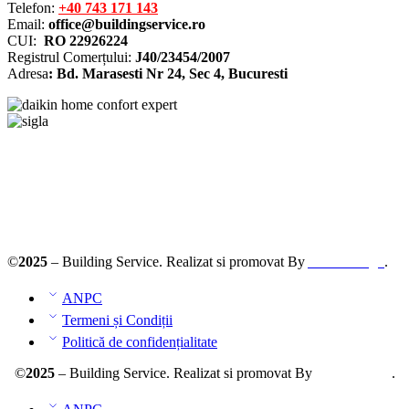
Telefon:
+40 743 171 143
Email:
office@buildingservice.ro
CUI:
RO 22926224
Registrul
Comerțului
:
J40/23454/2007
Adresa
: Bd. Marasesti Nr 24, Sec 4, Bucuresti
Solutionarea online a litigiilor
ANPC – SAL
©
2025
– Building Service. Realizat si promovat By
AllmaDesign
.
ANPC
Termeni și Condiții
Politică de confidențialitate
©
2025
– Building Service. Realizat si promovat By
AllmaDesign
.