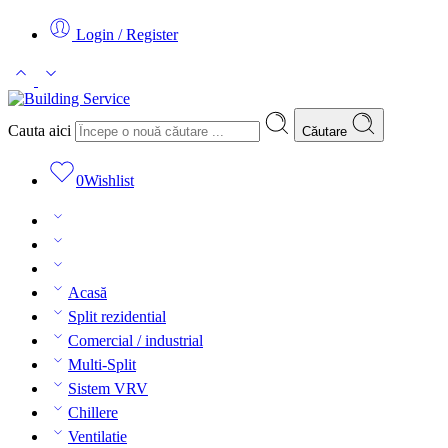
Login / Register
Cauta aici
Căutare
0
Wishlist
Acasă
Split rezidential
Comercial / industrial
Multi-Split
Sistem VRV
Chillere
Ventilatie