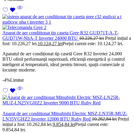
Aparat de aer conditionat tip caseta Gree R32 GUD71T-A-T-
GUD71W-NhA-T Inverter 24000 BTU
10.226,27
lei
Prețul inițial a
fost: 10.226,27 lei.
10.124,27
lei
Prețul curent este: 10.124,27 lei.
Aparatul de aer condiționat tip casetă Gree R32 Inverter 24,000
BTU oferă performanță superioară, eficiență energetică și control
inteligent al temperaturii, ideal pentru birouri, spații comerciale și
locuințe moderne.
-4%
Limitat
Aparat de aer conditionat Mitsubishi Electric MSZ-LN35R-MUZ-
LN35VGHZ2 Inverter 12000 BTU Ruby Red
10.262,84
lei
Prețul
inițial a fost: 10.262,84 lei.
9.854,84
lei
Prețul curent este:
9.854,84 lei.