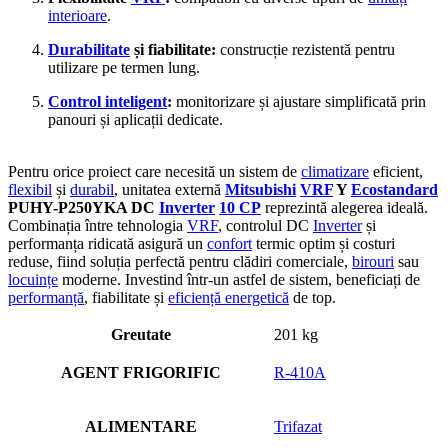
interioare
.
Durabilitate
și fiabilitate:
construcție rezistentă pentru
utilizare pe termen lung.
Control inteligent
:
monitorizare și ajustare simplificată prin
panouri și aplicații dedicate.
Pentru orice proiect care necesită un sistem de
climatizare
eficient,
flexibil
și
durabil
, unitatea externă
Mitsubishi
VRF
Y
Ecostandard
PUHY-P250YKA DC
Inverter
10 CP
reprezintă alegerea ideală.
Combinația între tehnologia
VRF
, controlul DC
Inverter
și
performanța ridicată asigură un
confort
termic optim și costuri
reduse, fiind soluția perfectă pentru clădiri comerciale,
birouri
sau
locuințe
moderne. Investind într-un astfel de sistem, beneficiați de
performanță
, fiabilitate și
eficiență energetică
de top.
Greutate
201 kg
AGENT FRIGORIFIC
R-410A
ALIMENTARE
Trifazat