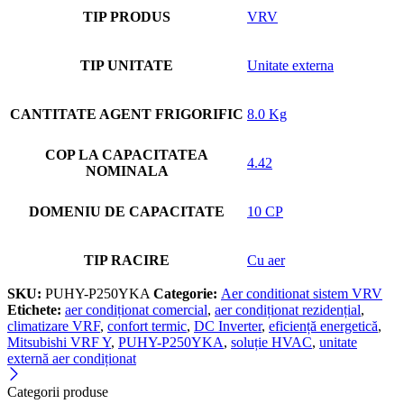
TIP PRODUS
VRV
TIP UNITATE
Unitate externa
CANTITATE AGENT FRIGORIFIC
8.0 Kg
COP LA CAPACITATEA
4.42
NOMINALA
DOMENIU DE CAPACITATE
10 CP
TIP RACIRE
Cu aer
SKU:
PUHY-P250YKA
Categorie:
Aer conditionat sistem VRV
Etichete:
aer condiționat comercial
,
aer condiționat rezidențial
,
climatizare VRF
,
confort termic
,
DC Inverter
,
eficiență energetică
,
Mitsubishi VRF Y
,
PUHY-P250YKA
,
soluție HVAC
,
unitate
externă aer condiționat
Categorii produse