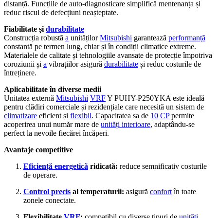
distanță. Funcțiile de auto-diagnosticare simplifică mentenanța și
reduc riscul de defecțiuni neașteptate.
Fiabilitate și
durabilitate
Construcția robustă
a
unităților
Mitsubishi
garantează
performanță
constantă pe termen lung, chiar și în condiții climatice extreme.
Materialele de calitate și tehnologiile avansate de protecție împotriva
coroziunii și
a
vibrațiilor asigură
durabilitate
și reduc costurile de
întreținere.
Aplicabilitate în diverse medii
Unitatea externă
Mitsubishi
VRF
Y PUHY-P250YKA este ideală
pentru clădiri comerciale și rezidențiale care necesită un sistem de
climatizare
eficient și
flexibil
. Capacitatea sa de
10 CP
permite
acoperirea unui număr mare de
unități interioare
, adaptându-se
perfect la nevoile fiecărei încăperi.
Avantaje competitive
Eficiență energetică
ridicată:
reduce semnificativ costurile
de operare.
Control precis
al temperaturii:
asigură
confort
în toate
zonele conectate.
Flexibilitate
VRF
:
compatibil cu diverse tipuri de
unități