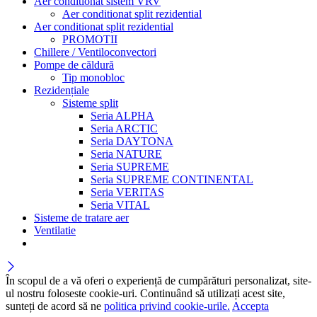
Aer conditionat sistem VRV
Aer conditionat split rezidential
Aer conditionat split rezidential
PROMOTII
Chillere / Ventiloconvectori
Pompe de căldură
Tip monobloc
Rezidențiale
Sisteme split
Seria ALPHA
Seria ARCTIC
Seria DAYTONA
Seria NATURE
Seria SUPREME
Seria SUPREME CONTINENTAL
Seria VERITAS
Seria VITAL
Sisteme de tratare aer
Ventilatie
În scopul de a vă oferi o experiență de cumpărături personalizat, site-
ul nostru foloseste cookie-uri. Continuând să utilizați acest site,
sunteți de acord să ne
politica privind cookie-urile.
Accepta