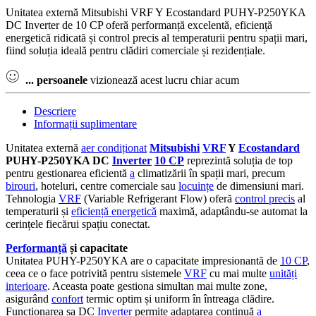
Unitatea externă Mitsubishi VRF Y Ecostandard PUHY-P250YKA
DC Inverter de 10 CP oferă performanță excelentă, eficiență
energetică ridicată și control precis al temperaturii pentru spații mari,
fiind soluția ideală pentru clădiri comerciale și rezidențiale.
...
persoanele
vizionează acest lucru chiar acum
Descriere
Informații suplimentare
Unitatea externă
aer condiționat
Mitsubishi
VRF
Y
Ecostandard
PUHY-P250YKA DC
Inverter
10 CP
reprezintă soluția de top
pentru gestionarea eficientă
a
climatizării în spații mari, precum
birouri
, hoteluri, centre comerciale sau
locuințe
de dimensiuni mari.
Tehnologia
VRF
(Variable Refrigerant Flow) oferă
control precis
al
temperaturii și
eficiență energetică
maximă, adaptându-se automat la
cerințele fiecărui spațiu conectat.
Performanță
și capacitate
Unitatea PUHY-P250YKA are o capacitate impresionantă de
10 CP
,
ceea ce o face potrivită pentru sistemele
VRF
cu mai multe
unități
interioare
. Aceasta poate gestiona simultan mai multe zone,
asigurând
confort
termic optim și uniform în întreaga clădire.
Funcționarea sa DC
Inverter
permite adaptarea continuă
a