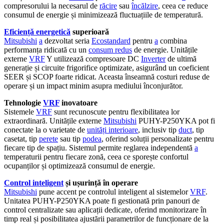
compresorului la necesarul de
răcire
sau
încălzire
, ceea ce reduce
consumul de energie și minimizează fluctuațiile de temperatură.
Eficiență energetică
superioară
Mitsubishi
a
dezvoltat seria
Ecostandard
pentru
a
combina
performanța ridicată cu un
consum redus
de energie. Unitățile
externe
VRF
Y utilizează compresoare DC
Inverter
de ultimă
generație și circuite frigorifice optimizate, asigurând un coeficient
SEER și SCOP foarte ridicat. Aceasta înseamnă costuri reduse de
operare și un impact minim asupra mediului înconjurător.
Tehnologie
VRF
inovatoare
Sistemele
VRF
sunt recunoscute pentru flexibilitatea lor
extraordinară. Unitățile externe
Mitsubishi
PUHY-P250YKA pot fi
conectate la o varietate de
unități interioare
, inclusiv tip
duct
, tip
casetat, tip
perete
sau tip
podea
, oferind soluții personalizate pentru
fiecare tip de spațiu. Sistemul permite reglarea independentă
a
temperaturii pentru fiecare zonă, ceea ce sporește confortul
ocupanților și optimizează consumul de energie.
Control inteligent
și ușurință în operare
Mitsubishi
pune accent pe controlul inteligent al sistemelor
VRF
.
Unitatea PUHY-P250YKA poate fi gestionată prin panouri de
control centralizate sau aplicații dedicate, oferind monitorizare în
timp real și posibilitatea ajustării parametrilor de funcționare de la