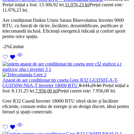
Prețul inițial a fost: 13.306,92 lei.
11.976,23
lei
Prețul curent este:
11.976,23 lei.
Aer condiționat Daikin Ururu Sarara Bluevolution Inverter 9000
BTU, cu funcții de răcire, încălzire, dezumidificare, purificare și
telecomandă inclusă. Eficiență energetică ridicată și confort sporit
pentru orice spațiu.
-2%
Limitat
Aparat de aer conditionat tip caseta Gree R32 GUD50T-A-T-
GUD50W-NhA-T Inverter 18000 BTU
8.131,25
lei
Prețul inițial a
fost: 8.131,25 lei.
7.956,00
lei
Prețul curent este: 7.956,00 lei.
Gree R32 Casetă Inverter 18000 BTU oferă răcire și încălzire
eficiente, consum redus de energie și un design discret, ideal pentru
birouri și spații comerciale.