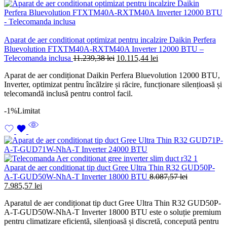
Aparat de aer conditionat optimizat pentru incalzire Daikin Perfera
Bluevolution FTXTM40A-RXTM40A Inverter 12000 BTU –
Prețul
Prețul
Telecomanda inclusa
11.239,38
lei
10.115,44
lei
inițial
curent
Aparat de aer condiționat Daikin Perfera Bluevolution 12000 BTU,
a
este:
Inverter, optimizat pentru încălzire și răcire, funcționare silențioasă și
fost:
10.115,44 lei.
telecomandă inclusă pentru control facil.
11.239,38 lei.
-1%
Limitat
Aparat de aer conditionat tip duct Gree Ultra Thin R32 GUD50P-
A-T-GUD50W-NhA-T Inverter 18000 BTU
8.087,57
lei
Prețul
Prețul
7.985,57
lei
inițial
curent
Aparatul de aer condiționat tip duct Gree Ultra Thin R32 GUD50P-
a
este:
A-T-GUD50W-NhA-T Inverter 18000 BTU este o soluție premium
fost:
7.985,57 lei.
pentru climatizare eficientă, silențioasă și discretă, concepută pentru
8.087,57 lei.