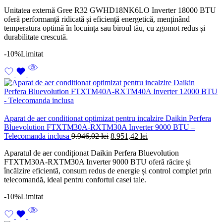
Unitatea externă Gree R32 GWHD18NK6LO Inverter 18000 BTU
oferă performanță ridicată și eficiență energetică, menținând
temperatura optimă în locuința sau biroul tău, cu zgomot redus și
durabilitate crescută.
-10%
Limitat
Aparat de aer conditionat optimizat pentru incalzire Daikin Perfera
Bluevolution FTXTM30A-RXTM30A Inverter 9000 BTU –
Prețul
Prețul
Telecomanda inclusa
9.946,02
lei
8.951,42
lei
inițial
curent
Aparatul de aer condiționat Daikin Perfera Bluevolution
a
este:
FTXTM30A-RXTM30A Inverter 9000 BTU oferă răcire și
fost:
8.951,42 lei.
încălzire eficientă, consum redus de energie și control complet prin
9.946,02 lei.
telecomandă, ideal pentru confortul casei tale.
-10%
Limitat