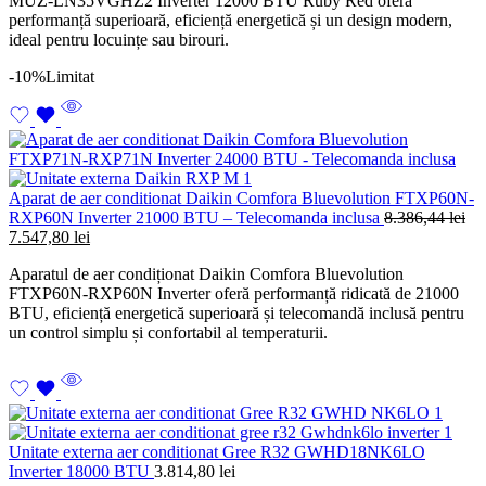
MUZ-LN35VGHZ2 Inverter 12000 BTU Ruby Red oferă
fost:
9.854,84 lei.
performanță superioară, eficiență energetică și un design modern,
10.262,84 lei.
ideal pentru locuințe sau birouri.
-10%
Limitat
Aparat de aer conditionat Daikin Comfora Bluevolution FTXP60N-
RXP60N Inverter 21000 BTU – Telecomanda inclusa
8.386,44
lei
Prețul
Prețul
7.547,80
lei
inițial
curent
Aparatul de aer condiționat Daikin Comfora Bluevolution
a
este:
FTXP60N-RXP60N Inverter oferă performanță ridicată de 21000
fost:
7.547,80 lei.
BTU, eficiență energetică superioară și telecomandă inclusă pentru
8.386,44 lei.
un control simplu și confortabil al temperaturii.
Unitate externa aer conditionat Gree R32 GWHD18NK6LO
Inverter 18000 BTU
3.814,80
lei