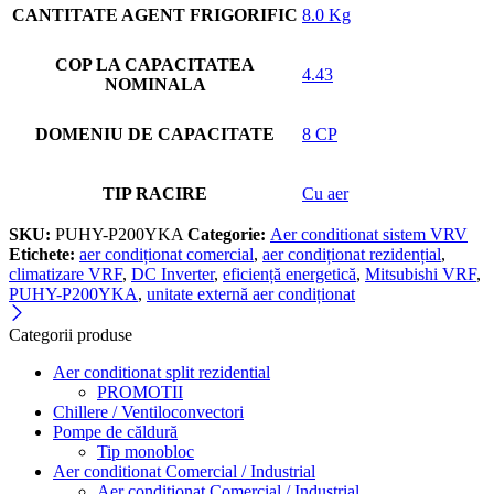
CANTITATE AGENT FRIGORIFIC
8.0 Kg
COP LA CAPACITATEA
4.43
NOMINALA
DOMENIU DE CAPACITATE
8 CP
TIP RACIRE
Cu aer
SKU:
PUHY-P200YKA
Categorie:
Aer conditionat sistem VRV
Etichete:
aer condiționat comercial
,
aer condiționat rezidențial
,
climatizare VRF
,
DC Inverter
,
eficiență energetică
,
Mitsubishi VRF
,
PUHY-P200YKA
,
unitate externă aer condiționat
Categorii produse
Aer conditionat split rezidential
PROMOTII
Chillere / Ventiloconvectori
Pompe de căldură
Tip monobloc
Aer conditionat Comercial / Industrial
Aer conditionat Comercial / Industrial