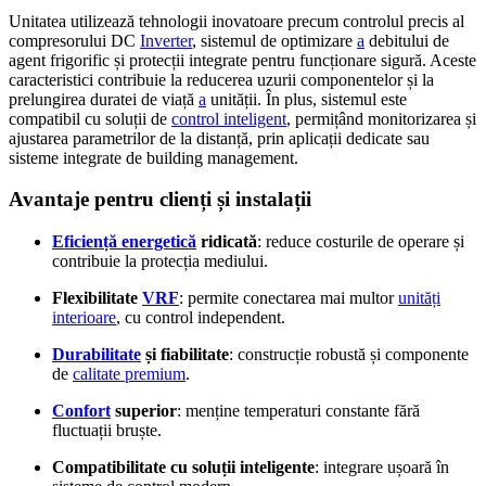
Unitatea utilizează tehnologii inovatoare precum controlul precis al
compresorului DC
Inverter
, sistemul de optimizare
a
debitului de
agent frigorific și protecții integrate pentru funcționare sigură. Aceste
caracteristici contribuie la reducerea uzurii componentelor și la
prelungirea duratei de viață
a
unității. În plus, sistemul este
compatibil cu soluții de
control inteligent
, permițând monitorizarea și
ajustarea parametrilor de la distanță, prin aplicații dedicate sau
sisteme integrate de building management.
Avantaje pentru clienți și instalații
Eficiență energetică
ridicată
: reduce costurile de operare și
contribuie la protecția mediului.
Flexibilitate
VRF
: permite conectarea mai multor
unități
interioare
, cu control independent.
Durabilitate
și fiabilitate
: construcție robustă și componente
de
calitate premium
.
Confort
superior
: menține temperaturi constante fără
fluctuații bruște.
Compatibilitate cu soluții inteligente
: integrare ușoară în