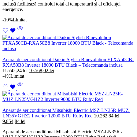
inclusă facilitează controlul total al temperaturii și al eficienței
energetice.
-10%
Limitat
Aparat de aer conditionat Daikin Stylish Bluevolution FTXA50CB-
RXA50B8 Inverter 18000 BTU Black – Telecomanda inclusa
Prețul
Prețul
11.742,24
lei
10.568,02
lei
inițial
curent
-4%
Limitat
a
este:
fost:
10.568,02 lei.
11.742,24 lei.
Aparat de aer conditionat Mitsubishi Electric MSZ-LN35R-MUZ-
LN35VGHZ2 Inverter 12000 BTU Ruby Red
10.262,84
lei
Prețul
Prețul
9.854,84
lei
inițial
curent
Aparatul de aer condiționat Mitsubishi Electric MSZ-LN35R /
a
este: