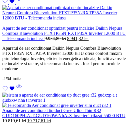
Aparat de aer conditionat optimizat pentru incalzire Daikin Nepura
Comfora Bluevolution FTXTP35N-RXTP35A Inverter 12000 BTU
Prețul
Prețul
– Telecomanda inclusa
9.934,80
lei
8.941,32
lei
inițial
curent
Aparatul de aer conditionat Daikin Nepura Comfora Bluevolution
a
este:
FTXTP35N-RXTP35A Inverter 12000 BTU ofera confort maxim
fost:
8.941,32 lei.
prin tehnologia Inverter, eficienta energetica ridicata, functii avansate
9.934,80 lei.
de incalzire si racire, si telecomanda inclusa. Ideal pentru locuinte
moderne.
-1%
Limitat
Aparat de aer conditionat tip duct Gree Ultra Thin R32
GUD160PH-A-T-GUD160W-NhA-X Inverter Trifazat 55000 BTU
Prețul
Prețul
19.819,61
lei
19.717,61
lei
inițial
curent