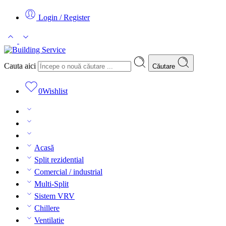
Login / Register
Cauta aici
Căutare
0
Wishlist
Acasă
Split rezidential
Comercial / industrial
Multi-Split
Sistem VRV
Chillere
Ventilatie