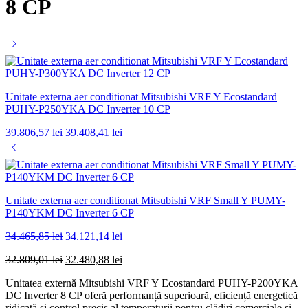
8 CP
Unitate externa aer conditionat Mitsubishi VRF Y Ecostandard
PUHY-P250YKA DC Inverter 10 CP
Prețul
Prețul
39.806,57
lei
39.408,41
lei
inițial
curent
a
este:
fost:
39.408,41 lei.
39.806,57 lei.
Unitate externa aer conditionat Mitsubishi VRF Small Y PUMY-
P140YKM DC Inverter 6 CP
Prețul
Prețul
34.465,85
lei
34.121,14
lei
inițial
curent
Prețul
Prețul
32.809,01
lei
32.480,88
lei
a
este:
inițial
curent
fost:
34.121,14 lei.
Unitatea externă Mitsubishi VRF Y Ecostandard PUHY-P200YKA
a
este:
34.465,85 lei.
DC Inverter 8 CP oferă performanță superioară, eficiență energetică
fost:
32.480,88 lei.
ridicată și control precis al temperaturii pentru clădiri comerciale și