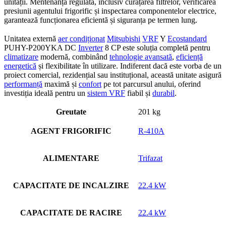
unității. Mentenanța regulată, inclusiv curățarea filtrelor, verificarea
presiunii agentului frigorific și inspectarea componentelor electrice,
garantează funcționarea eficientă și siguranța pe termen lung.
Unitatea externă
aer condiționat
Mitsubishi
VRF
Y
Ecostandard
PUHY-P200YKA DC
Inverter
8 CP este soluția completă pentru
climatizare
modernă, combinând
tehnologie avansată
,
eficiență
energetică
și flexibilitate în utilizare. Indiferent dacă este vorba de un
proiect comercial, rezidențial sau instituțional, această unitate asigură
performanță
maximă și
confort
pe tot parcursul anului, oferind
investiția ideală pentru un
sistem VRF
fiabil și
durabil
.
Greutate
201 kg
AGENT FRIGORIFIC
R-410A
ALIMENTARE
Trifazat
CAPACITATE DE INCALZIRE
22.4 kW
CAPACITATE DE RACIRE
22.4 kW