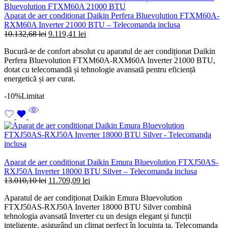
Aparat de aer conditionat Daikin Perfera Bluevolution FTXM60A-
RXM60A Inverter 21000 BTU – Telecomanda inclusa
Prețul
Prețul
10.132,68
lei
9.119,41
lei
inițial
curent
Bucură-te de confort absolut cu aparatul de aer condiționat Daikin
a
este:
Perfera Bluevolution FTXM60A-RXM60A Inverter 21000 BTU,
fost:
9.119,41 lei.
dotat cu telecomandă și tehnologie avansată pentru eficiență
10.132,68 lei.
energetică și aer curat.
-10%
Limitat
Aparat de aer conditionat Daikin Emura Bluevolution FTXJ50AS-
RXJ50A Inverter 18000 BTU Silver – Telecomanda inclusa
Prețul
Prețul
13.010,10
lei
11.709,09
lei
inițial
curent
Aparatul de aer condiționat Daikin Emura Bluevolution
a
este:
FTXJ50AS-RXJ50A Inverter 18000 BTU Silver combină
fost:
11.709,09 lei.
tehnologia avansată Inverter cu un design elegant și funcții
13.010,10 lei.
inteligente, asigurând un climat perfect în locuința ta. Telecomanda