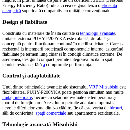
majore. În plus, unitatea dispune de un coeficient SEER (Seasonal
Energy Efficiency Ratio) ridicat, ceea ce garantează o
eficiență
energetică
superioară comparativ cu unitățile convenționale.
Design și fiabilitate
Construită cu materiale de înaltă calitate și
tehnologii avansate
,
unitatea externă PUHY-P200YKA este robustă, durabilă și
concepută pentru funcționare continuă în medii solicitante. Carcasa
rezistentă la intemperii protejează componentele interne, asigurând
fiabilitate pe termen lung chiar și în condiții climatice extreme. De
asemenea, designul compact permite integrarea facilă în spații
tehnice restrânse, fără
a
compromite performanța.
Control și adaptabilitate
Unul dintre principalele avantaje ale sistemului
VRF
Mitsubishi
este
flexibilitatea. PUHY-P200YKA poate gestiona simultan mai multe
unități interioare
, fiecare cu setări individuale de temperatură și
modul de funcționare. Acest lucru permite adaptarea optimă la
nevoile diferitelor zone dintr-o clădire, fie că este vorba de
birouri
,
săli de conferință,
spații comerciale
sau apartamente rezidențiale.
Tehnologie avansată Mitsubishi