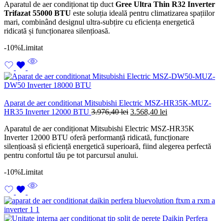
Aparatul de aer condiționat tip duct
Gree Ultra Thin R32 Inverter
a
este:
Trifazat 55000 BTU
este soluția ideală pentru climatizarea spațiilor
fost:
19.717,61 lei.
mari, combinând designul ultra-subțire cu eficiența energetică
19.819,61 lei.
ridicată și funcționarea silențioasă.
-10%
Limitat
Aparat de aer conditionat Mitsubishi Electric MSZ-HR35K-MUZ-
Prețul
Prețul
HR35 Inverter 12000 BTU
3.976,40
lei
3.568,40
lei
inițial
curent
Aparatul de aer condiționat Mitsubishi Electric MSZ-HR35K
a
este:
Inverter 12000 BTU oferă performanță ridicată, funcționare
fost:
3.568,40 lei.
silențioasă și eficiență energetică superioară, fiind alegerea perfectă
3.976,40 lei.
pentru confortul tău pe tot parcursul anului.
-10%
Limitat