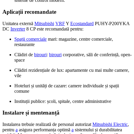
sisteme de control modern.
Aplicații recomandate
Unitatea externă
Mitsubishi
VRF
Y
Ecostandard
PUHY-P200YKA
DC
Inverter
8 CP este recomandată pentru:
Spații comerciale
mari: magazine, centre comerciale,
restaurante
Clădiri de
birouri
:
birouri
corporative, săli de conferință, open-
space
Clădiri rezidențiale de lux: apartamente cu mai multe camere,
vile
Hoteluri și unități de cazare: camere individuale și spații
comune
Instituții publice: școli, spitale, centre administrative
Instalare și mentenanță
Instalarea trebuie realizată de personal autorizat
Mitsubishi Electric
,
pentru
a
asigura performanța optimă
a
sistemului și durabilitatea