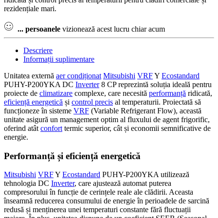
32.809,01 lei.
rezidențiale mari.
...
persoanele
vizionează acest lucru chiar acum
Descriere
Informații suplimentare
Unitatea externă
aer condiționat
Mitsubishi
VRF
Y
Ecostandard
PUHY-P200YKA DC
Inverter
8 CP reprezintă soluția ideală pentru
proiecte de
climatizare
complexe, care necesită
performanță
ridicată,
eficiență energetică
și
control precis
al temperaturii. Proiectată să
funcționeze în sisteme
VRF
(Variable Refrigerant Flow), această
unitate asigură un management optim al fluxului de agent frigorific,
oferind atât
confort
termic superior, cât și economii semnificative de
energie.
Performanță și eficiență energetică
Mitsubishi
VRF
Y
Ecostandard
PUHY-P200YKA utilizează
tehnologia DC
Inverter
, care ajustează automat puterea
compresorului în funcție de cerințele reale ale clădirii. Aceasta
înseamnă reducerea consumului de energie în perioadele de sarcină
redusă și menținerea unei temperaturi constante fără fluctuații