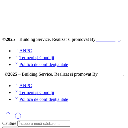
Solutionarea online a litigiilor
ANPC – SAL
©
2025
– Building Service. Realizat si promovat By
AllmaDesign
.
ANPC
Termeni și Condiții
Politică de confidențialitate
©
2025
– Building Service. Realizat si promovat By
AllmaDesign
.
ANPC
Termeni și Condiții
Politică de confidențialitate
Căutare