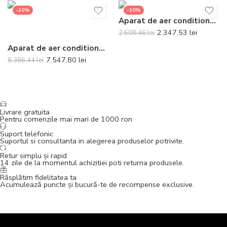
-10%
-10%
Aparat de aer conditionat Gree Bora A4 Silver R32 GWH12AAB-K6DNA4A Inverter 12000 BTU
2.347,53
lei
2.608,46
lei
Aparat de aer conditionat Daikin Comfora Bluevolution FTXP60N-RXP60N Inverter 21000 BTU – Telecomanda inclusa
7.547,80
lei
8.386,44
lei
Livrare gratuita
Pentru comenzile mai mari de 1000 ron
Suport telefonic
Suportul si consultanta in alegerea produselor potrivite.
Retur simplu și rapid
14 zile de la momentul achizitiei poti returna produsele.
Răsplătim fidelitatea ta
Acumulează puncte și bucură-te de recompense exclusive.