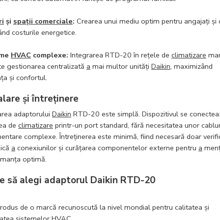
ri
și
spații comerciale
:
Crearea unui mediu optim pentru angajați și cl
nd costurile energetice.
eme
HVAC
complexe:
Integrarea RTD-20 în rețele de
climatizare
mar
te gestionarea centralizată
a
mai multor unități
Daikin
, maximizând
nța și confortul.
alare și întreținere
area adaptorului
Daikin
RTD-20 este simplă. Dispozitivul se conectea
tea de
climatizare
printr-un port standard, fără necesitatea unor cablur
entare complexe. Întreținerea este minimă, fiind necesară doar verif
dică
a
conexiunilor și curățarea componentelor externe pentru
a
menț
rmanța optimă.
e să alegi adaptorul Daikin RTD-20
rodus de o marcă recunoscută la nivel mondial pentru calitatea și
itatea sistemelor
HVAC
.