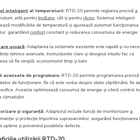
ol inteligent
al temperaturii:
RTD-20 permite reglarea precisă
a
aturii, atât pentru
încălzire
, cât și pentru
răcire
. Sistemul inteligent
tează modificările de temperatură și ajustează automat funcționarea
ilor, garantând
confort
constant și reducerea consumului de energie.
lare ușoară
:
Adaptarea la sistemele existente este rapidă și nu nece
ințe tehnice avansate. Instrucțiunile clare și designul intuitiv fac ca
area să fie simplă, economisind timp și bani.
ii avansate de programare:
RTD-20 permite programarea precis
alelor de funcționare, fie că este vorba despre zilele săptămânii, fie d
ecifice. Aceasta optimizează consumul de energie și oferă control to
 climatizării.
orizare și siguranță:
Adaptorul include funcții de monitorizare
a
manței și protecție împotriva suprasarcinilor, asigurând funcționarea 
ii optime și prevenind posibilele defecte.
ficiile utilizării RTD-20