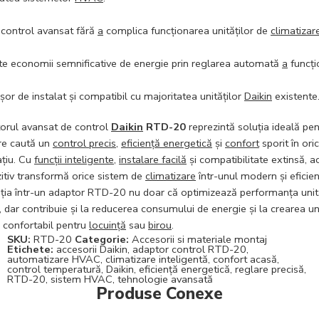
 control avansat fără
a
complica funcționarea unităților de
climatizar
te economii semnificative de energie prin reglarea automată
a
funcțio
șor de instalat și compatibil cu majoritatea unităților
Daikin
existente
orul avansat de control
Daikin
RTD-20
reprezintă soluția ideală pen
are caută un
control precis
,
eficiență energetică
și
confort
sporit în oric
ațiu. Cu
funcții inteligente
,
instalare facilă
și compatibilitate extinsă, a
itiv transformă orice sistem de
climatizare
într-unul modern și eficien
iția într-un adaptor RTD-20 nu doar că optimizează performanța unit
, dar contribuie și la reducerea consumului de energie și la crearea un
 confortabil pentru
locuință
sau
birou
.
SKU:
RTD-20
Categorie:
Accesorii si materiale montaj
Etichete:
accesorii Daikin
,
adaptor control RTD-20
,
automatizare HVAC
,
climatizare inteligentă
,
confort acasă
,
control temperatură
,
Daikin
,
eficiență energetică
,
reglare precisă
,
RTD-20
,
sistem HVAC
,
tehnologie avansată
Produse Conexe