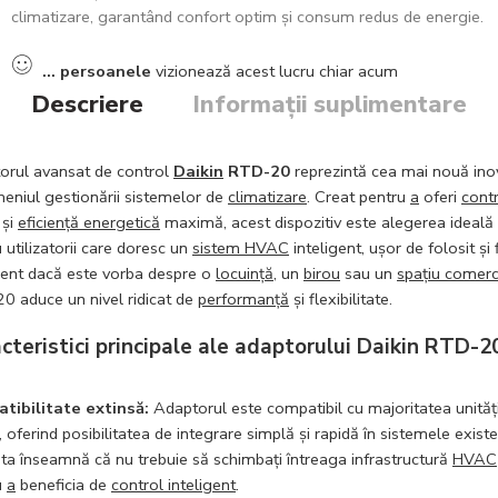
climatizare, garantând confort optim și consum redus de energie.
...
persoanele
vizionează acest lucru chiar acum
Descriere
Informații suplimentare
orul avansat de control
Daikin
RTD-20
reprezintă cea mai nouă ino
eniul gestionării sistemelor de
climatizare
. Creat pentru
a
oferi
cont
și
eficiență energetică
maximă, acest dispozitiv este alegerea ideală
 utilizatorii care doresc un
sistem HVAC
inteligent, ușor de folosit și f
erent dacă este vorba despre o
locuință
, un
birou
sau un
spațiu comerc
0 aduce un nivel ridicat de
performanță
și flexibilitate.
cteristici principale ale adaptorului Daikin RTD-2
tibilitate extinsă:
Adaptorul este compatibil cu majoritatea unităț
, oferind posibilitatea de integrare simplă și rapidă în sistemele existe
ta înseamnă că nu trebuie să schimbați întreaga infrastructură
HVAC
u
a
beneficia de
control inteligent
.