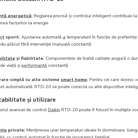
ență energetică
:
Reglarea precisă și controlul inteligent contribuie la
rea facturilor la energie.
rt
sporit:
Ajustarea automată
a
temperaturii în funcție de preferințe
iu plăcut fără intervenție manuală constantă.
ilitate
și fiabilitate:
Componentele de înaltă calitate asigură o dur
de viață și
performanță
constantă.
rare simplă cu alte sisteme
smart home
:
Pentru cei care doresc 
t automatizată, RTD-20 se poate conecta cu alte dispozitive intelig
cabilitate și utilizare
orul avansat de control
Daikin
RTD-20 poate fi folosit în multiple sce
nțe
private:
Menținerea unei temperaturi ideale în dormitoare, living 
rii, cu control automat în funcție de programul familial.