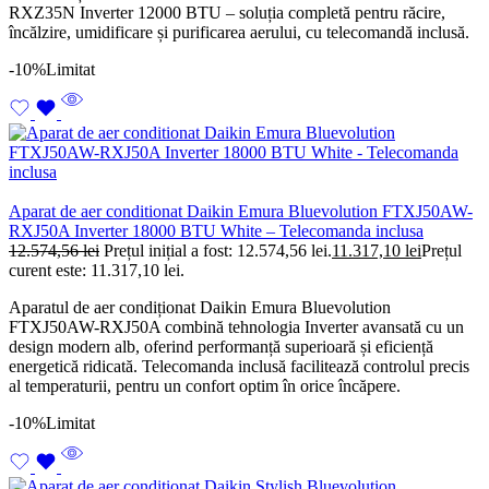
RXZ35N Inverter 12000 BTU – soluția completă pentru răcire,
încălzire, umidificare și purificarea aerului, cu telecomandă inclusă.
-10%
Limitat
Aparat de aer conditionat Daikin Emura Bluevolution FTXJ50AW-
RXJ50A Inverter 18000 BTU White – Telecomanda inclusa
12.574,56
lei
Prețul inițial a fost: 12.574,56 lei.
11.317,10
lei
Prețul
curent este: 11.317,10 lei.
Aparatul de aer condiționat Daikin Emura Bluevolution
FTXJ50AW-RXJ50A combină tehnologia Inverter avansată cu un
design modern alb, oferind performanță superioară și eficiență
energetică ridicată. Telecomanda inclusă facilitează controlul precis
al temperaturii, pentru un confort optim în orice încăpere.
-10%
Limitat