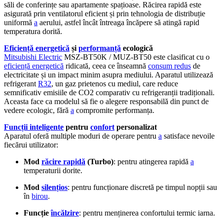
săli de conferințe sau apartamente spațioase. Răcirea rapidă este
asigurată prin ventilatorul eficient și prin tehnologia de distribuție
uniformă
a
aerului, astfel încât întreaga încăpere să atingă rapid
temperatura dorită.
Eficiență energetică
și
performanță
ecologică
Mitsubishi Electric
MSZ-BT50K / MUZ-BT50 este clasificat cu o
eficiență energetică
ridicată, ceea ce înseamnă
consum redus
de
electricitate și un impact minim asupra mediului. Aparatul utilizează
refrigerant
R32
, un gaz prietenos cu mediul, care reduce
semnificativ emisiile de CO2 comparativ cu refrigeranții tradiționali.
Aceasta face ca modelul să fie o alegere responsabilă din punct de
vedere ecologic, fără
a
compromite performanța.
Funcții inteligente
pentru
confort
personalizat
Aparatul oferă multiple moduri de operare pentru
a
satisface nevoile
fiecărui utilizator:
Mod
răcire rapidă
(Turbo)
: pentru atingerea rapidă
a
temperaturii dorite.
Mod
silențios
: pentru funcționare discretă pe timpul nopții sau
în
birou
.
Funcție
încălzire
: pentru menținerea confortului termic iarna.