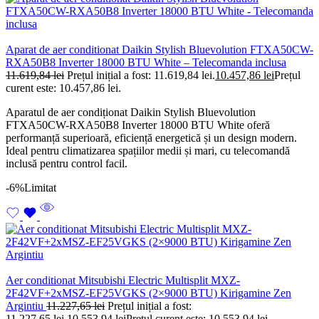
Aparat de aer conditionat Daikin Stylish Bluevolution FTXA50CW-
RXA50B8 Inverter 18000 BTU White – Telecomanda inclusa
11.619,84
lei
Prețul inițial a fost: 11.619,84 lei.
10.457,86
lei
Prețul
curent este: 10.457,86 lei.
Aparatul de aer condiționat Daikin Stylish Bluevolution
FTXA50CW-RXA50B8 Inverter 18000 BTU White oferă
performanță superioară, eficiență energetică și un design modern.
Ideal pentru climatizarea spațiilor medii și mari, cu telecomandă
inclusă pentru control facil.
-6%
Limitat
Aer conditionat Mitsubishi Electric Multisplit MXZ-
2F42VF+2xMSZ-EF25VGKS (2×9000 BTU) Kirigamine Zen
Argintiu
11.227,65
lei
Prețul inițial a fost:
11.227,65 lei.
10.553,94
lei
Prețul curent este: 10.553,94 lei.