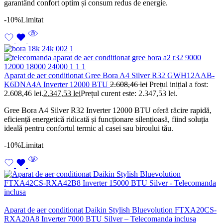
garantând confort optim și consum redus de energie.
-10%
Limitat
Aparat de aer conditionat Gree Bora A4 Silver R32 GWH12AAB-
K6DNA4A Inverter 12000 BTU
2.608,46
lei
Prețul inițial a fost:
2.608,46 lei.
2.347,53
lei
Prețul curent este: 2.347,53 lei.
Gree Bora A4 Silver R32 Inverter 12000 BTU oferă răcire rapidă,
eficiență energetică ridicată și funcționare silențioasă, fiind soluția
ideală pentru confortul termic al casei sau biroului tău.
-10%
Limitat
Aparat de aer conditionat Daikin Stylish Bluevolution FTXA20CS-
RXA20A8 Inverter 7000 BTU Silver – Telecomanda inclusa