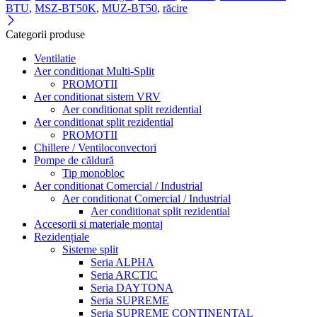
BTU
,
MSZ-BT50K
,
MUZ-BT50
,
răcire
Categorii produse
Ventilatie
Aer conditionat Multi-Split
PROMOTII
Aer conditionat sistem VRV
Aer conditionat split rezidential
Aer conditionat split rezidential
PROMOTII
Chillere / Ventiloconvectori
Pompe de căldură
Tip monobloc
Aer conditionat Comercial / Industrial
Aer conditionat Comercial / Industrial
Aer conditionat split rezidential
Accesorii si materiale montaj
Rezidențiale
Sisteme split
Seria ALPHA
Seria ARCTIC
Seria DAYTONA
Seria SUPREME
Seria SUPREME CONTINENTAL