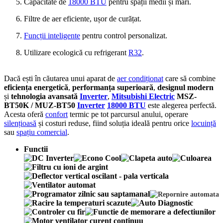
Capacitate de
18000 BTU
pentru spații medii și mari.
Filtre de aer eficiente, ușor de curățat.
Funcții inteligente
pentru control personalizat.
Utilizare ecologică cu refrigerant
R32
.
Dacă ești în căutarea unui aparat de
aer condiționat
care să combine
eficiența energetică
,
performanța superioară
,
designul modern
și
tehnologia avansată
Inverter
,
Mitsubishi Electric
MSZ-
BT50K / MUZ-BT50
Inverter
18000 BTU
este alegerea perfectă.
Acesta oferă
confort
termic pe tot parcursul anului, operare
silențioasă
și costuri reduse, fiind soluția ideală pentru orice
locuință
sau
spațiu comercial
.
Functii