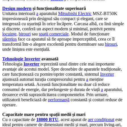
Design modern
și funcționalitate superioară
Unitatea interioară
a
aparatului
Mitsubishi Electric
MSZ-BT50K
impresionează prin designul său compact și elegant, care se
integrează cu ușurință în orice încăpere. Carcasa albă, cu linii simple
și discrete, conferă un aspect modern și minimal, potrivit pentru
locuințe
,
birouri
sau
spații comerciale
. Modul de funcționare
silențios
face ca aparatul să fie aproape imperceptibil, ceea ce îl
transformă într-o alegere excelentă pentru dormitoare sau
birouri
,
unde liniștea este esențială.
Tehnologie Inverter
avansată
Tehnologia
Inverter
reprezintă unul dintre cele mai importante
avantaje ale acestui model. Spre deosebire de aparatele tradiționale,
care funcționează cu pornire/oprire constantă, sistemul
Inverter
ajustează automat turația compresorului pentru
a
menține
temperatura setată. Această funcționalitate nu doar că reduce
consumul de energie, dar prelungeste și durata de viață
a
aparatului,
deoarece evită suprasolicitarea componentelor. Prin urmare,
utilizatorii beneficiază de
performanță
constantă și costuri reduse de
operare.
Capacitate mare pentru spații medii și mari
Cu o capacitate de
18000 BTU
, acest aparat de
aer condiționat
este
ideal pentru camere de dimensiuni medii și mari, precum living-uri,