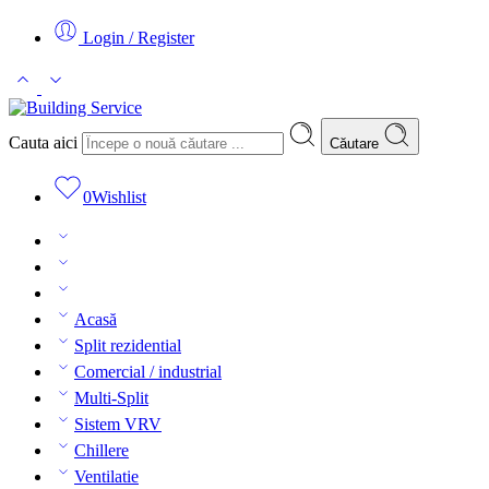
Login / Register
Cauta aici
Căutare
0
Wishlist
Acasă
Split rezidential
Comercial / industrial
Multi-Split
Sistem VRV
Chillere
Ventilatie