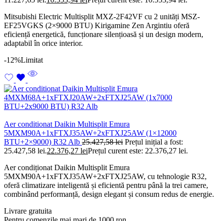
Mitsubishi Electric Multisplit MXZ-2F42VF cu 2 unități MSZ-
EF25VGKS (2×9000 BTU) Kirigamine Zen Argintiu oferă
eficiență energetică, funcționare silențioasă și un design modern,
adaptabil în orice interior.
-12%
Limitat
Aer conditionat Daikin Multisplit Emura
5MXM90A+1xFTXJ35AW+2xFTXJ25AW (1×12000
BTU+2×9000) R32 Alb
25.427,58
lei
Prețul inițial a fost:
25.427,58 lei.
22.376,27
lei
Prețul curent este: 22.376,27 lei.
Aer condiționat Daikin Multisplit Emura
5MXM90A+1xFTXJ35AW+2xFTXJ25AW, cu tehnologie R32,
oferă climatizare inteligentă și eficientă pentru până la trei camere,
combinând performanță, design elegant și consum redus de energie.
Livrare gratuita
Pentru comenzile mai mari de 1000 ron