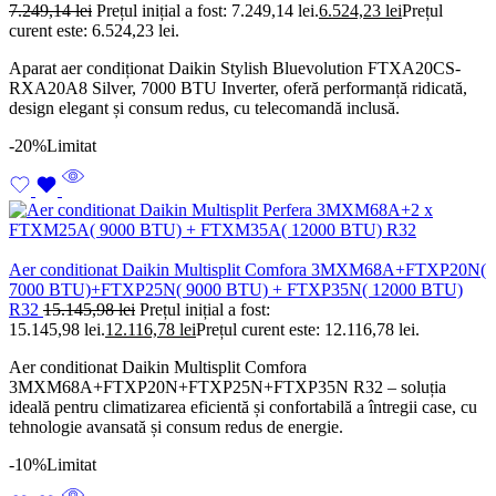
7.249,14
lei
Prețul inițial a fost: 7.249,14 lei.
6.524,23
lei
Prețul
curent este: 6.524,23 lei.
Aparat aer condiționat Daikin Stylish Bluevolution FTXA20CS-
RXA20A8 Silver, 7000 BTU Inverter, oferă performanță ridicată,
design elegant și consum redus, cu telecomandă inclusă.
-20%
Limitat
Aer conditionat Daikin Multisplit Comfora 3MXM68A+FTXP20N(
7000 BTU)+FTXP25N( 9000 BTU) + FTXP35N( 12000 BTU)
R32
15.145,98
lei
Prețul inițial a fost:
15.145,98 lei.
12.116,78
lei
Prețul curent este: 12.116,78 lei.
Aer conditionat Daikin Multisplit Comfora
3MXM68A+FTXP20N+FTXP25N+FTXP35N R32 – soluția
ideală pentru climatizarea eficientă și confortabilă a întregii case, cu
tehnologie avansată și consum redus de energie.
-10%
Limitat