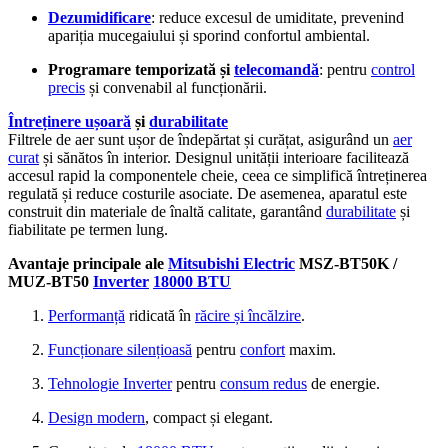
Dezumidificare
: reduce excesul de umiditate, prevenind
apariția mucegaiului și sporind confortul ambiental.
Programare temporizată și
telecomandă
: pentru
control
precis
și convenabil al funcționării.
Întreținere ușoară
și
durabilitate
Filtrele de aer sunt ușor de îndepărtat și curățat, asigurând un
aer
curat
și sănătos în interior. Designul unității interioare facilitează
accesul rapid la componentele cheie, ceea ce simplifică întreținerea
regulată și reduce costurile asociate. De asemenea, aparatul este
construit din materiale de înaltă calitate, garantând
durabilitate
și
fiabilitate pe termen lung.
Avantaje principale ale
Mitsubishi Electric
MSZ-BT50K /
MUZ-BT50
Inverter
18000 BTU
Performanță
ridicată în
răcire și încălzire
.
Funcționare silențioasă
pentru
confort
maxim.
Tehnologie Inverter
pentru
consum redus
de energie.
Design modern
, compact și elegant.