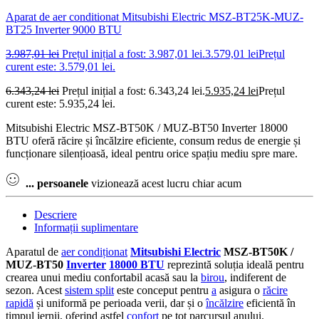
Aparat de aer conditionat Mitsubishi Electric MSZ-BT25K-MUZ-
BT25 Inverter 9000 BTU
3.987,01
lei
Prețul inițial a fost: 3.987,01 lei.
3.579,01
lei
Prețul
curent este: 3.579,01 lei.
6.343,24
lei
Prețul inițial a fost: 6.343,24 lei.
5.935,24
lei
Prețul
curent este: 5.935,24 lei.
Mitsubishi Electric MSZ-BT50K / MUZ-BT50 Inverter 18000
BTU oferă răcire și încălzire eficiente, consum redus de energie și
funcționare silențioasă, ideal pentru orice spațiu mediu spre mare.
...
persoanele
vizionează acest lucru chiar acum
Descriere
Informații suplimentare
Aparatul de
aer condiționat
Mitsubishi Electric
MSZ-BT50K /
MUZ-BT50
Inverter
18000 BTU
reprezintă soluția ideală pentru
crearea unui mediu confortabil acasă sau la
birou
, indiferent de
sezon. Acest
sistem split
este conceput pentru
a
asigura o
răcire
rapidă
și uniformă pe perioada verii, dar și o
încălzire
eficientă în
timpul iernii, oferind astfel
confort
pe tot parcursul anului.