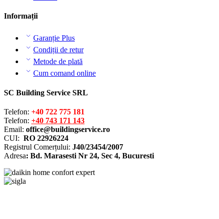
Informații
Garanție Plus
Condiții de retur
Metode de plată
Cum comand online
SC Building Service SRL
Telefon:
+40 722 775 181
Telefon:
+40 743 171 143
Email:
office@buildingservice.ro
CUI:
RO 22926224
Registrul
Comerțului
:
J40/23454/2007
Adresa
: Bd. Marasesti Nr 24, Sec 4, Bucuresti
Solutionarea online a litigiilor