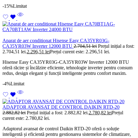
-15%
Limitat
Aparat de aer conditionat Hisense Easy CA35YR03G-
CA35YR03W Inverter 12000 BTU
2.704,51
lei
Prețul inițial a fost:
2.704,51 lei.
2.296,51
lei
Prețul curent este: 2.296,51 lei.
Hisense Easy CA35YR03G-CA35YR03W Inverter 12000 BTU
oferă răcire și încălzire eficiente, tehnologie inverter pentru consum
redus, design elegant și funcții inteligente pentru confort maxim.
-4%
Limitat
ADAPTOR AVANSAT DE CONTROL DAIKIN RTD-20
2.882,82
lei
Prețul inițial a fost: 2.882,82 lei.
2.780,82
lei
Prețul
curent este: 2.780,82 lei.
Adaptorul avansat de control Daikin RTD-20 oferă o soluție
inteligentă și eficientă pentru gestionarea sistemelor de climatizare,