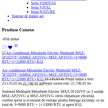
Seria VERITAS
Seria VITAL
Seria NATURE
Sisteme de tratare aer
Produse Conexe
-6%
Limitat
Aer conditionat Mitsubishi Electric Multisplit MXZ-
5F102VF+3xMSZ-AP25VG+MSZ-AP35VG (3×9000
BTU+1×12000 BTU) R32
23.135,03
lei
Prețul inițial a fost:
23.135,03 lei.
21.746,91
lei
Prețul curent este: 21.746,91 lei.
Sistemul Multisplit Mitsubishi Electric MXZ-5F102VF cu 3 unități
MSZ-AP25VG și MSZ-AP35VG oferă climatizare eficientă,
confort sporit și economii de energie pentru întreaga locuință, cu un
total de 3×9000 BTU + 1×12000 BTU și agent R32.