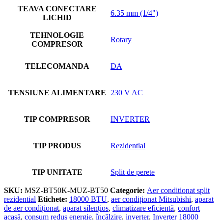
TEAVA CONECTARE
6.35 mm (1/4")
LICHID
TEHNOLOGIE
Rotary
COMPRESOR
TELECOMANDA
DA
TENSIUNE ALIMENTARE
230 V AC
TIP COMPRESOR
INVERTER
TIP PRODUS
Rezidential
TIP UNITATE
Split de perete
SKU:
MSZ-BT50K-MUZ-BT50
Categorie:
Aer conditionat split
rezidential
Etichete:
18000 BTU
,
aer condiționat Mitsubishi
,
aparat
de aer condiționat
,
aparat silențios
,
climatizare eficientă
,
confort
acasă
,
consum redus energie
,
încălzire
,
inverter
,
Inverter 18000