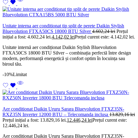
Unitate interna aer conditionat tip split de perete Daikin Stylish
Bluevolution FTXA50CS 18000 BTU Silver
4.602,24
lei
Prețul
inițial a fost: 4.602,24 lei.
4.142,02
lei
Prețul curent este: 4.142,02 lei.
Unitate internă aer condiționat Daikin Stylish Bluevolution
FTXA50CS 18000 BTU Silver – combinația perfectă între design
modern, performanță energetică și confort optim în locuința sau
biroul tău.
-10%
Limitat
Aer conditionat Daikin Ururu Sarara Bluevolution FTXZ35N-
RXZ35N Inverter 12000 BTU – Telecomanda inclusa
13.829,16
lei
Prețul inițial a fost: 13.829,16 lei.
12.446,24
lei
Prețul curent este:
12.446,24 lei.
Aer condiționat Daikin Ururu Sarara Bluevolution FTXZ35N-