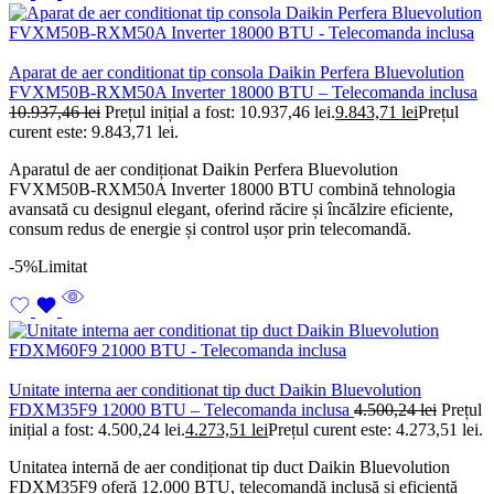
Aparat de aer conditionat tip consola Daikin Perfera Bluevolution
FVXM50B-RXM50A Inverter 18000 BTU – Telecomanda inclusa
10.937,46
lei
Prețul inițial a fost: 10.937,46 lei.
9.843,71
lei
Prețul
curent este: 9.843,71 lei.
Aparatul de aer condiționat Daikin Perfera Bluevolution
FVXM50B-RXM50A Inverter 18000 BTU combină tehnologia
avansată cu designul elegant, oferind răcire și încălzire eficiente,
consum redus de energie și control ușor prin telecomandă.
-5%
Limitat
Unitate interna aer conditionat tip duct Daikin Bluevolution
FDXM35F9 12000 BTU – Telecomanda inclusa
4.500,24
lei
Prețul
inițial a fost: 4.500,24 lei.
4.273,51
lei
Prețul curent este: 4.273,51 lei.
Unitatea internă de aer condiționat tip duct Daikin Bluevolution
FDXM35F9 oferă 12.000 BTU, telecomandă inclusă și eficiență