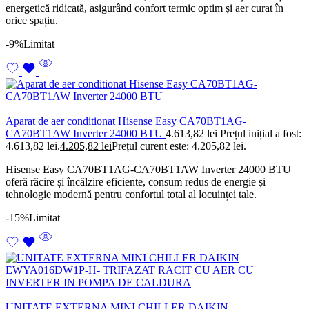
energetică ridicată, asigurând confort termic optim și aer curat în
orice spațiu.
-9%
Limitat
Aparat de aer conditionat Hisense Easy CA70BT1AG-
CA70BT1AW Inverter 24000 BTU
4.613,82
lei
Prețul inițial a fost:
4.613,82 lei.
4.205,82
lei
Prețul curent este: 4.205,82 lei.
Hisense Easy CA70BT1AG-CA70BT1AW Inverter 24000 BTU
oferă răcire și încălzire eficiente, consum redus de energie și
tehnologie modernă pentru confortul total al locuinței tale.
-15%
Limitat
UNITATE EXTERNA MINI CHILLER DAIKIN