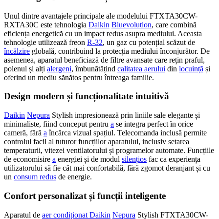
Unul dintre avantajele principale ale modelului FTXTA30CW-
RXTA30C este tehnologia
Daikin
Bluevolution
, care combină
eficiența energetică cu un impact redus asupra mediului. Aceasta
tehnologie utilizează freon
R-32
, un gaz cu potențial scăzut de
încălzire
globală, contribuind la protecția mediului înconjurător. De
asemenea, aparatul beneficiază de filtre avansate care rețin praful,
polenul și alți
alergeni
, îmbunătățind
calitatea aerului
din
locuință
și
oferind un mediu sănătos pentru întreaga familie.
Design modern și funcționalitate intuitivă
Daikin
Nepura
Stylish impresionează prin liniile sale elegante și
minimaliste, fiind conceput pentru
a
se integra perfect în orice
cameră, fără
a
încărca vizual spațiul. Telecomanda inclusă permite
controlul facil al tuturor funcțiilor aparatului, inclusiv setarea
temperaturii, vitezei ventilatorului și programelor automate. Funcțiile
de economisire
a
energiei și de modul
silențios
fac ca experiența
utilizatorului să fie cât mai confortabilă, fără zgomot deranjant și cu
un
consum redus
de energie.
Confort personalizat și funcții inteligente
Aparatul de
aer condiționat Daikin
Nepura
Stylish FTXTA30CW-