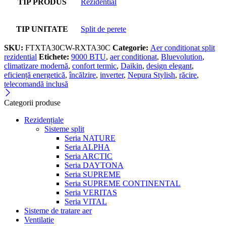
TIP PRODUS
Rezidential
TIP UNITATE
Split de perete
SKU:
FTXTA30CW-RXTA30C
Categorie:
Aer conditionat split
rezidential
Etichete:
9000 BTU
,
aer conditionat
,
Bluevolution
,
climatizare modernă
,
confort termic
,
Daikin
,
design elegant
,
eficiență energetică
,
încălzire
,
inverter
,
Nepura Stylish
,
răcire
,
telecomandă inclusă
Categorii produse
Rezidențiale
Sisteme split
Seria NATURE
Seria ALPHA
Seria ARCTIC
Seria DAYTONA
Seria SUPREME
Seria SUPREME CONTINENTAL
Seria VERITAS
Seria VITAL
Sisteme de tratare aer
Ventilatie