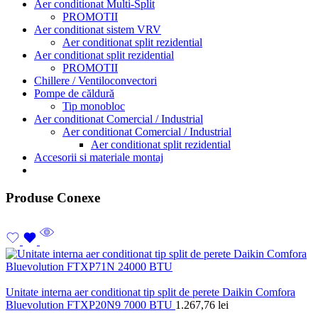
Aer conditionat Multi-Split
PROMOTII
Aer conditionat sistem VRV
Aer conditionat split rezidential
Aer conditionat split rezidential
PROMOTII
Chillere / Ventiloconvectori
Pompe de căldură
Tip monobloc
Aer conditionat Comercial / Industrial
Aer conditionat Comercial / Industrial
Aer conditionat split rezidential
Accesorii si materiale montaj
Produse Conexe
Unitate interna aer conditionat tip split de perete Daikin Comfora
Bluevolution FTXP20N9 7000 BTU
1.267,76
lei