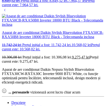
8.849,52
lei
Prețul inițial a fost: 8.849,52 lei.
7.964,57
lei
Prețul
curent este: 7.964,57 lei.
Aparat de aer conditionat Daikin Stylish Bluevolution FTXA50CB-
RXA50B8 Inverter 18000 BTU Black - Telecomanda inclusa
11.742,24
lei
Prețul inițial a fost: 11.742,24 lei.
10.568,02
lei
Prețul
curent este: 10.568,02 lei.
10.306,08
lei
Prețul inițial a fost: 10.306,08 lei.
9.275,47
lei
Prețul
curent este: 9.275,47 lei.
Aparat de aer condiționat Daikin Nepura Stylish Bluevolution
FTXTA30CW-RXTA30C Inverter 9000 BTU White, cu funcție
optimizată pentru încălzire, telecomandă inclusă, design modern și
eficiență energetică ridicată.
...
persoanele
vizionează acest lucru chiar acum
Descriere