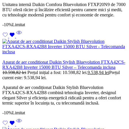
Unitatea internă Daikin Comfora Bluevolution FTXP20N9 de 7000
BTU oferă răcire și încălzire eficientă pentru camere mici și medii,
cu tehnologie modernă pentru confort și economie de energie.
-10%
Limitat
Aparat de aer conditionat Daikin Stylish Bluevolution FTXA42CS-
RXA42B8 Inverter 15000 BTU Silver – Telecomanda inclusa
10.598,82
lei
Prețul inițial a fost: 10.598,82 lei.
9.538,94
lei
Prețul
curent este: 9.538,94 lei.
Aparatul de aer condiționat Daikin Stylish Bluevolution
FTXA42CS-RXA42B8 combină tehnologia Inverter, designul
elegant Silver și eficiența energetică ridicată pentru a oferi confort
termic superior în locuința ta, cu telecomandă inclusă.
-10%
Limitat