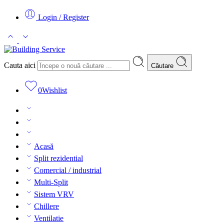
Login / Register
Cauta aici
Căutare
0
Wishlist
Acasă
Split rezidential
Comercial / industrial
Multi-Split
Sistem VRV
Chillere
Ventilatie