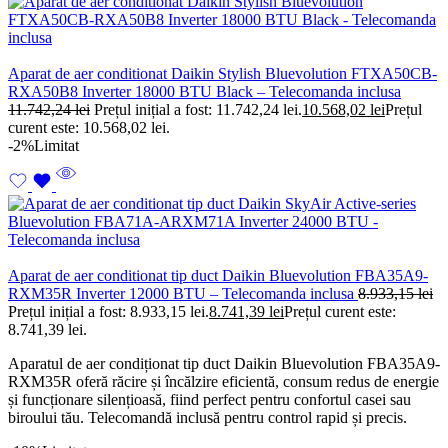
Aparat de aer conditionat Daikin Stylish Bluevolution FTXA50CB-
RXA50B8 Inverter 18000 BTU Black – Telecomanda inclusa
11.742,24
lei
Prețul inițial a fost: 11.742,24 lei.
10.568,02
lei
Prețul
curent este: 10.568,02 lei.
-2%
Limitat
Aparat de aer conditionat tip duct Daikin Bluevolution FBA35A9-
RXM35R Inverter 12000 BTU – Telecomanda inclusa
8.933,15
lei
Prețul inițial a fost: 8.933,15 lei.
8.741,39
lei
Prețul curent este:
8.741,39 lei.
Aparatul de aer condiționat tip duct Daikin Bluevolution FBA35A9-
RXM35R oferă răcire și încălzire eficientă, consum redus de energie
și funcționare silențioasă, fiind perfect pentru confortul casei sau
biroului tău. Telecomandă inclusă pentru control rapid și precis.