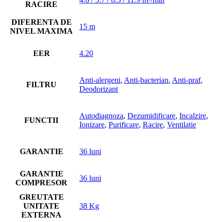
RACIRE
DIFERENTA DE
15 m
NIVEL MAXIMA
EER
4.20
Anti-alergeni
,
Anti-bacterian
,
Anti-praf
,
FILTRU
Deodorizant
Autodiagnoza
,
Dezumidificare
,
Incalzire
,
FUNCTII
Ionizare
,
Purificare
,
Racire
,
Ventilatie
GARANTIE
36 luni
GARANTIE
36 luni
COMPRESOR
GREUTATE
UNITATE
38 Kg
EXTERNA