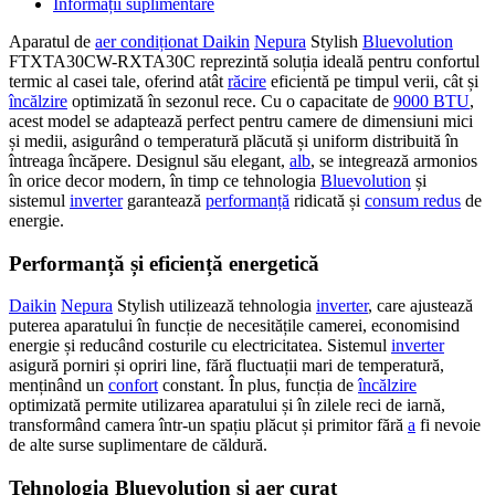
Informații suplimentare
Aparatul de
aer condiționat Daikin
Nepura
Stylish
Bluevolution
FTXTA30CW-RXTA30C reprezintă soluția ideală pentru confortul
termic al casei tale, oferind atât
răcire
eficientă pe timpul verii, cât și
încălzire
optimizată în sezonul rece. Cu o capacitate de
9000 BTU
,
acest model se adaptează perfect pentru camere de dimensiuni mici
și medii, asigurând o temperatură plăcută și uniform distribuită în
întreaga încăpere. Designul său elegant,
alb
, se integrează armonios
în orice decor modern, în timp ce tehnologia
Bluevolution
și
sistemul
inverter
garantează
performanță
ridicată și
consum redus
de
energie.
Performanță și eficiență energetică
Daikin
Nepura
Stylish utilizează tehnologia
inverter
, care ajustează
puterea aparatului în funcție de necesitățile camerei, economisind
energie și reducând costurile cu electricitatea. Sistemul
inverter
asigură porniri și opriri line, fără fluctuații mari de temperatură,
menținând un
confort
constant. În plus, funcția de
încălzire
optimizată permite utilizarea aparatului și în zilele reci de iarnă,
transformând camera într-un spațiu plăcut și primitor fără
a
fi nevoie
de alte surse suplimentare de căldură.
Tehnologia Bluevolution și aer curat