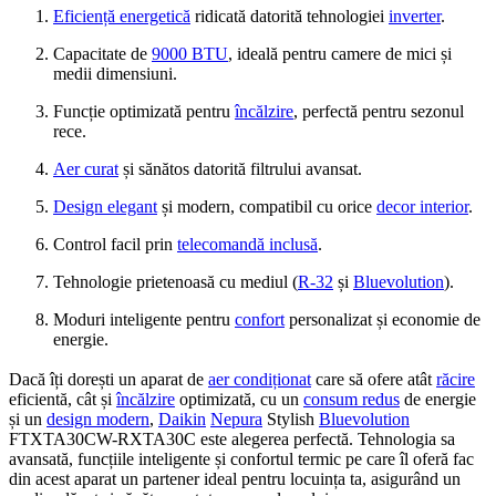
Eficiență energetică
ridicată datorită tehnologiei
inverter
.
Capacitate de
9000 BTU
, ideală pentru camere de mici și
medii dimensiuni.
Funcție optimizată pentru
încălzire
, perfectă pentru sezonul
rece.
Aer curat
și sănătos datorită filtrului avansat.
Design elegant
și modern, compatibil cu orice
decor interior
.
Control facil prin
telecomandă inclusă
.
Tehnologie prietenoasă cu mediul (
R-32
și
Bluevolution
).
Moduri inteligente pentru
confort
personalizat și economie de
energie.
Dacă îți dorești un aparat de
aer condiționat
care să ofere atât
răcire
eficientă, cât și
încălzire
optimizată, cu un
consum redus
de energie
și un
design modern
,
Daikin
Nepura
Stylish
Bluevolution
FTXTA30CW-RXTA30C este alegerea perfectă. Tehnologia sa
avansată, funcțiile inteligente și confortul termic pe care îl oferă fac
din acest aparat un partener ideal pentru locuința ta, asigurând un