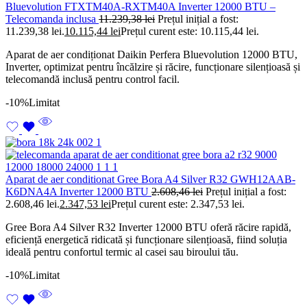
Bluevolution FTXTM40A-RXTM40A Inverter 12000 BTU –
Telecomanda inclusa
11.239,38
lei
Prețul inițial a fost:
11.239,38 lei.
10.115,44
lei
Prețul curent este: 10.115,44 lei.
Aparat de aer condiționat Daikin Perfera Bluevolution 12000 BTU,
Inverter, optimizat pentru încălzire și răcire, funcționare silențioasă și
telecomandă inclusă pentru control facil.
-10%
Limitat
Aparat de aer conditionat Gree Bora A4 Silver R32 GWH12AAB-
K6DNA4A Inverter 12000 BTU
2.608,46
lei
Prețul inițial a fost:
2.608,46 lei.
2.347,53
lei
Prețul curent este: 2.347,53 lei.
Gree Bora A4 Silver R32 Inverter 12000 BTU oferă răcire rapidă,
eficiență energetică ridicată și funcționare silențioasă, fiind soluția
ideală pentru confortul termic al casei sau biroului tău.
-10%
Limitat