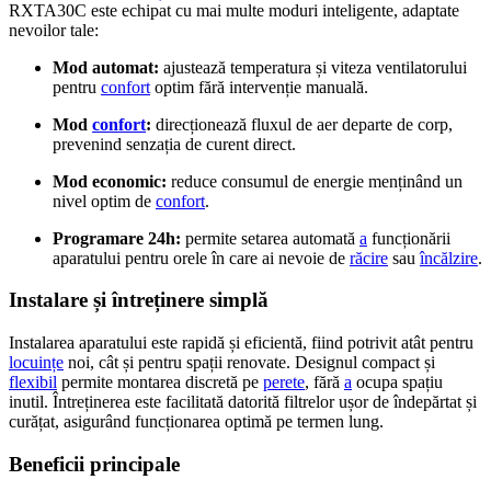
RXTA30C este echipat cu mai multe moduri inteligente, adaptate
nevoilor tale:
Mod automat:
ajustează temperatura și viteza ventilatorului
pentru
confort
optim fără intervenție manuală.
Mod
confort
:
direcționează fluxul de aer departe de corp,
prevenind senzația de curent direct.
Mod economic:
reduce consumul de energie menținând un
nivel optim de
confort
.
Programare 24h:
permite setarea automată
a
funcționării
aparatului pentru orele în care ai nevoie de
răcire
sau
încălzire
.
Instalare și întreținere simplă
Instalarea aparatului este rapidă și eficientă, fiind potrivit atât pentru
locuințe
noi, cât și pentru spații renovate. Designul compact și
flexibil
permite montarea discretă pe
perete
, fără
a
ocupa spațiu
inutil. Întreținerea este facilitată datorită filtrelor ușor de îndepărtat și
curățat, asigurând funcționarea optimă pe termen lung.
Beneficii principale