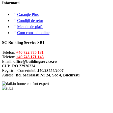
Informații
Garanție Plus
Condiții de retur
Metode de plată
Cum comand online
SC Building Service SRL
Telefon:
+40 722 775 181
Telefon:
+40 743 171 143
Email:
office@buildingservice.ro
CUI:
RO 22926224
Registrul
Comerțului
:
J40/23454/2007
Adresa
: Bd. Marasesti Nr 24, Sec 4, Bucuresti
Solutionarea online a litigiilor