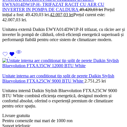
EWYA014DW1P-H- TRIFAZAT RACIT CU AER CU
INVERTER IN POMPA DE CALDURA
49.420,03
lei
Prețul
inițial a fost: 49.420,03 lei.
42.007,03
lei
Prețul curent este:
42.007,03 lei.
Unitatea externă Daikin EWYA014DW1P-H trifazat, cu răcire aer și
inverter în pompă de căldură, oferă eficiență energetică superioară și
performanță fiabilă pentru orice sistem de climatizare modern.
Unitate interna aer conditionat tip split de perete Daikin Stylish
Bluevolution FTXA25CW 9000 BTU White
2.751,25
lei
Unitatea internă Daikin Stylish Bluevolution FTXA25CW 9000
BTU White combină eficiența energetică, designul modern și
confortul absolut, oferind o experiență premium de climatizare
pentru orice spațiu.
Livrare gratuita
Pentru comenzile mai mari de 1000 ron
Suport telefonic