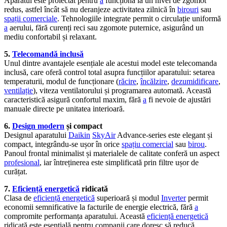
Aparatul este proiectat pentru
a
funcționa la un nivel de zgomot
redus, astfel încât să nu deranjeze activitatea zilnică în
birouri
sau
spații comerciale
. Tehnologiile integrate permit o circulație uniformă
a
aerului, fără curenți reci sau zgomote puternice, asigurând un
mediu confortabil și relaxant.
5.
Telecomandă inclusă
Unul dintre avantajele esențiale ale acestui model este telecomanda
inclusă, care oferă control total asupra funcțiilor aparatului: setarea
temperaturii, modul de funcționare (
răcire
,
încălzire
,
dezumidificare
,
ventilație
), viteza ventilatorului și programarea automată. Această
caracteristică asigură confortul maxim, fără
a
fi nevoie de ajustări
manuale directe pe unitatea interioară.
6.
Design modern
și compact
Designul aparatului
Daikin
SkyAir
Advance-series este elegant și
compact, integrându-se ușor în orice
spațiu comercial
sau
birou
.
Panoul frontal minimalist și materialele de calitate conferă un aspect
profesional
, iar întreținerea este simplificată prin filtre ușor de
curățat.
7.
Eficiență energetică
ridicată
Clasa de
eficiență energetică
superioară și modul
Inverter
permit
economii semnificative la facturile de energie electrică, fără
a
compromite performanța aparatului. Această
eficiență energetică
ridicată este esențială pentru companii care doresc să reducă