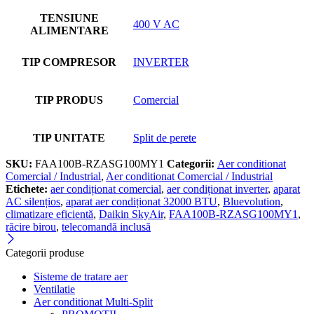
TENSIUNE
400 V AC
ALIMENTARE
TIP COMPRESOR
INVERTER
TIP PRODUS
Comercial
TIP UNITATE
Split de perete
SKU:
FAA100B-RZASG100MY1
Categorii:
Aer conditionat
Comercial / Industrial
,
Aer conditionat Comercial / Industrial
Etichete:
aer condiționat comercial
,
aer condiționat inverter
,
aparat
AC silențios
,
aparat aer condiționat 32000 BTU
,
Bluevolution
,
climatizare eficientă
,
Daikin SkyAir
,
FAA100B-RZASG100MY1
,
răcire birou
,
telecomandă inclusă
Categorii produse
Sisteme de tratare aer
Ventilatie
Aer conditionat Multi-Split