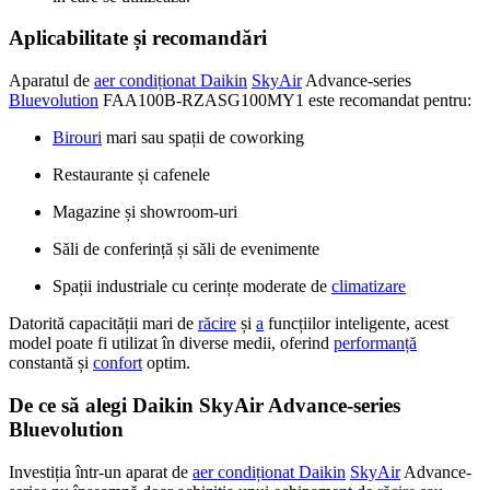
Aplicabilitate și recomandări
Aparatul de
aer condiționat Daikin
SkyAir
Advance-series
Bluevolution
FAA100B-RZASG100MY1 este recomandat pentru:
Birouri
mari sau spații de coworking
Restaurante și cafenele
Magazine și showroom-uri
Săli de conferință și săli de evenimente
Spații industriale cu cerințe moderate de
climatizare
Datorită capacității mari de
răcire
și
a
funcțiilor inteligente, acest
model poate fi utilizat în diverse medii, oferind
performanță
constantă și
confort
optim.
De ce să alegi Daikin SkyAir Advance-series
Bluevolution
Investiția într-un aparat de
aer condiționat Daikin
SkyAir
Advance-