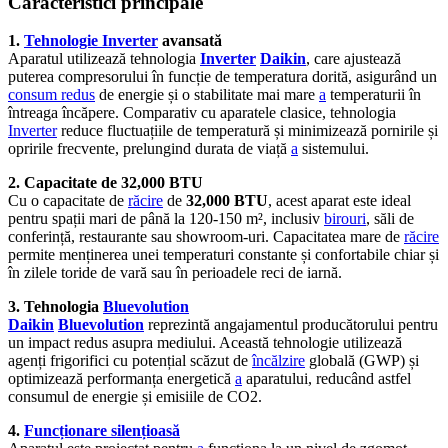
Caracteristici principale
1.
Tehnologie Inverter
avansată
Aparatul utilizează tehnologia
Inverter
Daikin
, care ajustează
puterea compresorului în funcție de temperatura dorită, asigurând un
consum redus
de energie și o stabilitate mai mare
a
temperaturii în
întreaga încăpere. Comparativ cu aparatele clasice, tehnologia
Inverter
reduce fluctuațiile de temperatură și minimizează pornirile și
opririle frecvente, prelungind durata de viață
a
sistemului.
2. Capacitate de 32,000 BTU
Cu o capacitate de
răcire
de
32,000 BTU
, acest aparat este ideal
pentru spații mari de până la 120-150 m², inclusiv
birouri
, săli de
conferință, restaurante sau showroom-uri. Capacitatea mare de
răcire
permite menținerea unei temperaturi constante și confortabile chiar și
în zilele toride de vară sau în perioadele reci de iarnă.
3. Tehnologia
Bluevolution
Daikin
Bluevolution
reprezintă angajamentul producătorului pentru
un impact redus asupra mediului. Această tehnologie utilizează
agenți frigorifici cu potențial scăzut de
încălzire
globală (GWP) și
optimizează performanța energetică
a
aparatului, reducând astfel
consumul de energie și emisiile de CO2.
4.
Funcționare silențioasă