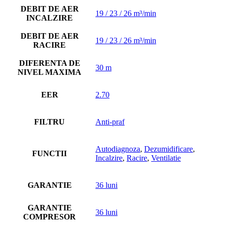
DEBIT DE AER
19 / 23 / 26 m³/min
INCALZIRE
DEBIT DE AER
19 / 23 / 26 m³/min
RACIRE
DIFERENTA DE
30 m
NIVEL MAXIMA
EER
2.70
FILTRU
Anti-praf
Autodiagnoza
,
Dezumidificare
,
FUNCTII
Incalzire
,
Racire
,
Ventilatie
GARANTIE
36 luni
GARANTIE
36 luni
COMPRESOR