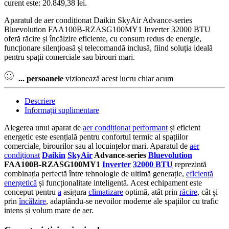
curent este: 20.849,38 lei.
Aparatul de aer condiționat Daikin SkyAir Advance-series
Bluevolution FAA100B-RZASG100MY1 Inverter 32000 BTU
oferă răcire și încălzire eficiente, cu consum redus de energie,
funcționare silențioasă și telecomandă inclusă, fiind soluția ideală
pentru spații comerciale sau birouri mari.
...
persoanele
vizionează acest lucru chiar acum
Descriere
Informații suplimentare
Alegerea unui aparat de
aer condiționat performant
și eficient
energetic este esențială pentru confortul termic al spațiilor
comerciale, birourilor sau al locuințelor mari. Aparatul de
aer
condiționat
Daikin
SkyAir
Advance-series
Bluevolution
FAA100B-RZASG100MY1
Inverter
32000 BTU
reprezintă
combinația perfectă între tehnologie de ultimă generație,
eficiență
energetică
și funcționalitate inteligentă. Acest echipament este
conceput pentru
a
asigura
climatizare
optimă, atât prin
răcire
, cât și
prin
încălzire
, adaptându-se nevoilor moderne ale spațiilor cu trafic
intens și volum mare de aer.