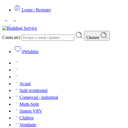
Login / Register
Cauta aici
Căutare
0
Wishlist
Acasă
Split rezidential
Comercial / industrial
Multi-Split
Sistem VRV
Chillere
Ventilatie