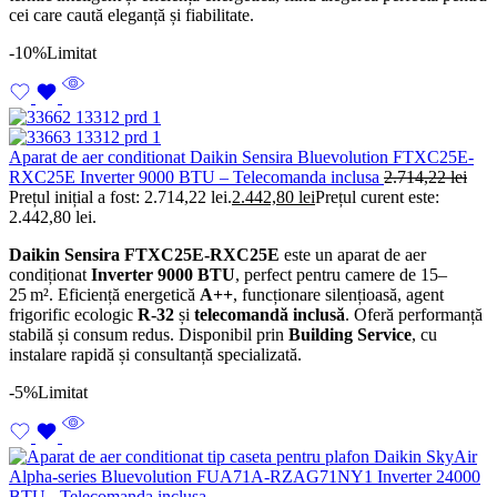
cei care caută eleganță și fiabilitate.
-10%
Limitat
Aparat de aer conditionat Daikin Sensira Bluevolution FTXC25E-
RXC25E Inverter 9000 BTU – Telecomanda inclusa
2.714,22
lei
Prețul inițial a fost: 2.714,22 lei.
2.442,80
lei
Prețul curent este:
2.442,80 lei.
Daikin Sensira FTXC25E-RXC25E
este un aparat de aer
condiționat
Inverter 9000 BTU
, perfect pentru camere de 15–
25 m². Eficiență energetică
A++
, funcționare silențioasă, agent
frigorific ecologic
R-32
și
telecomandă inclusă
. Oferă performanță
stabilă și consum redus. Disponibil prin
Building Service
, cu
instalare rapidă și consultanță specializată.
-5%
Limitat