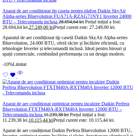
Aparat de aer conditionat tip caseta pentru plafon Daikin SkyAir
Alpha-series Bluevolution FUA71A-RZAG71NY1 Inverter 24000
BTU – Telecomanda inclusa
28.694,64
lei
Prețul inițial a fost:
28.694,64 lei.
27.249,00
lei
Prețul curent este: 27.249,00 lei.
Aparatul de aer condiționat tip casetă Daikin SkyAir Alpha-series
Bluevolution, 24.000 BTU, oferă răcire și încălzire eficientă, cu
tehnologie Inverter și telecomandă inclusă. Ideal pentru birouri și
spații comerciale, combinând performanța cu un design modern.
-10%
Limitat
Aparat de aer conditionat optimizat pentru incalzire Daikin Perfera
Bluevolution FTXTM40A-RXTM40A Inverter 12000 BTU –
Telecomanda inclusa
11.239,38
lei
Prețul inițial a fost:
11.239,38 lei.
10.115,44
lei
Prețul curent este: 10.115,44 lei.
Aparat de aer condiționat Daikin Perfera Bluevolution 12000 BTU,
Inverter, optimizat pentru încălzire și răcire, funcționare silențioasă și