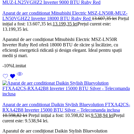
Aparat de aer conditionat Mitsubishi Electric MSZ-LN50R-MUZ-
LN50VGHZ2 Inverter 18000 BTU Ruby Red
13.607,35
lei
Prețul
inițial a fost: 13.607,35 lei.
13.199,35
lei
Prețul curent este:
13.199,35 lei.
Aparatul de aer condiționat Mitsubishi Electric MSZ-LN50R
Inverter Ruby Red oferă 18000 BTU de răcire și încălzire, cu
eficiență energetică ridicată și design elegant. Ideal pentru spații
medii și mari.
-10%
Limitat
Aparat de aer conditionat Daikin Stylish Bluevolution FTXA42CS-
RXA42B8 Inverter 15000 BTU Silver – Telecomanda inclusa
10.598,82
lei
Prețul inițial a fost: 10.598,82 lei.
9.538,94
lei
Prețul
curent este: 9.538,94 lei.
Aparatul de aer condiționat Daikin Stylish Bluevolution