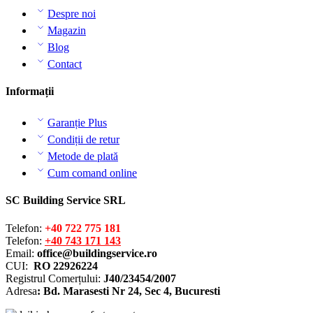
Despre noi
Magazin
Blog
Contact
Informații
Garanție Plus
Condiții de retur
Metode de plată
Cum comand online
SC Building Service SRL
Telefon:
+40 722 775 181
Telefon:
+40 743 171 143
Email:
office@buildingservice.ro
CUI:
RO 22926224
Registrul
Comerțului
:
J40/23454/2007
Adresa
: Bd. Marasesti Nr 24, Sec 4, Bucuresti