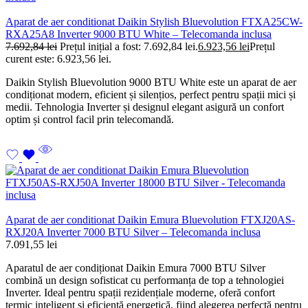
Aparat de aer conditionat Daikin Stylish Bluevolution FTXA25CW-
RXA25A8 Inverter 9000 BTU White – Telecomanda inclusa
7.692,84
lei
Prețul inițial a fost: 7.692,84 lei.
6.923,56
lei
Prețul
curent este: 6.923,56 lei.
Daikin Stylish Bluevolution 9000 BTU White este un aparat de aer
condiționat modern, eficient și silențios, perfect pentru spații mici și
medii. Tehnologia Inverter și designul elegant asigură un confort
optim și control facil prin telecomandă.
Aparat de aer conditionat Daikin Emura Bluevolution FTXJ20AS-
RXJ20A Inverter 7000 BTU Silver – Telecomanda inclusa
7.091,55
lei
Aparatul de aer condiționat Daikin Emura 7000 BTU Silver
combină un design sofisticat cu performanța de top a tehnologiei
Inverter. Ideal pentru spații rezidențiale moderne, oferă confort
termic inteligent și eficiență energetică, fiind alegerea perfectă pentru