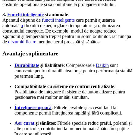
costurile operaționale și să contribuie la protejarea mediului.
8.
Funcții inteligente
și automate
Aparatul dispune de
funcții inteligente
care permit ajustarea
automată
a
fluxului de aer, reglarea temperaturii și optimizarea
consumului energetic. De exemplu, modul de noapte reduce
zgomotul și temperatura treptat pentru un somn odihnitor, iar funcția
de
dezumidificare
menține aerul proaspăt și sănătos.
Avantaje suplimentare
Durabilitate
și fiabilitate
: Compresoarele
Daikin
sunt
cunoscute pentru durabilitatea lor și pentru performanța stabilă
pe termen lung.
Compatibilitate cu sisteme de control centralizate
:
Posibilitatea de integrare în sisteme de automatizare pentru
gestionarea mai multor unități simultan.
Întreținere ușoară
: Filtrele lavabile și accesul facil la
componente permit întreținerea rapidă și fără complicații.
Aer curat
și sănătos
: Filtrele speciale reduc praful, polenul și
alte particule, contribuind la un mediu mai sănătos în spațiile
în care se utilizează.