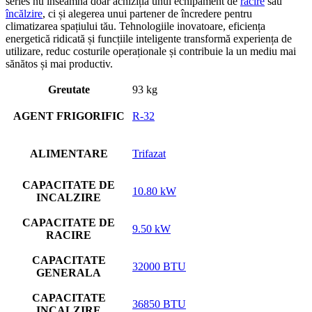
series nu înseamnă doar achiziția unui echipament de
răcire
sau
încălzire
, ci și alegerea unui partener de încredere pentru
climatizarea spațiului tău. Tehnologiile inovatoare, eficiența
energetică ridicată și funcțiile inteligente transformă experiența de
utilizare, reduc costurile operaționale și contribuie la un mediu mai
sănătos și mai productiv.
Greutate
93 kg
AGENT FRIGORIFIC
R-32
ALIMENTARE
Trifazat
CAPACITATE DE
10.80 kW
INCALZIRE
CAPACITATE DE
9.50 kW
RACIRE
CAPACITATE
32000 BTU
GENERALA
CAPACITATE
36850 BTU
INCALZIRE