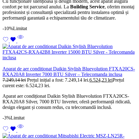
Cu funcționare silențioasă și design modern, acest aparat asigură
confort pe tot parcursul anului. La
Building Service
, oferim montaj
profesionist și consultanță specializată pentru instalarea optimă și
performanță garantată a echipamentului tău de climatizare.
-10%
Limitat
Aparat de aer conditionat Daikin Stylish Bluevolution FTXA20CS-
RXA20A8 Inverter 7000 BTU Silver – Telecomanda inclusa
7.249,14
lei
Prețul inițial a fost: 7.249,14 lei.
6.524,23
lei
Prețul
curent este: 6.524,23 lei.
Aparat aer condiționat Daikin Stylish Bluevolution FTXA20CS-
RXA20A8 Silver, 7000 BTU Inverter, oferă performanță ridicată,
design elegant și consum redus, cu telecomandă inclusă.
-3%
Limitat