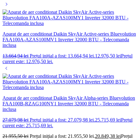
Aparat de aer conditionat Daikin SkyAir Active-series Bluevolution
FAA100A-AZAS100MV1 Inverter 32000 BTU - Telecomanda
inclusa
13.664,94
lei
Prețul inițial a fost: 13.664,94 lei.
12.976,50
lei
Prețul
curent este: 12.976,50 lei.
Aparat de aer conditionat Daikin SkyAir Alpha-series Bluevolution
FAA100B-RZAG100NY1 Inverter 32000 BTU - Telecomanda
inclusa
27.079,98
lei
Prețul inițial a fost: 27.079,98 lei.
25.715,69
lei
Prețul
curent este: 25.715,69 lei.
21.955,50
lei
Prețul inițial a fost: 21.955,50 lei.
20.849,38
lei
Prețul