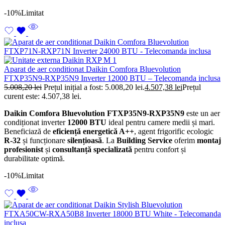
-10%
Limitat
Aparat de aer conditionat Daikin Comfora Bluevolution
FTXP35N9-RXP35N9 Inverter 12000 BTU – Telecomanda inclusa
5.008,20
lei
Prețul inițial a fost: 5.008,20 lei.
4.507,38
lei
Prețul
curent este: 4.507,38 lei.
Daikin Comfora Bluevolution FTXP35N9-RXP35N9
este un aer
condiționat inverter
12000 BTU
ideal pentru camere medii și mari.
Beneficiază de
eficiență energetică A++
, agent frigorific ecologic
R-32
și funcționare
silențioasă
. La
Building Service
oferim
montaj
profesionist
și
consultanță specializată
pentru confort și
durabilitate optimă.
-10%
Limitat