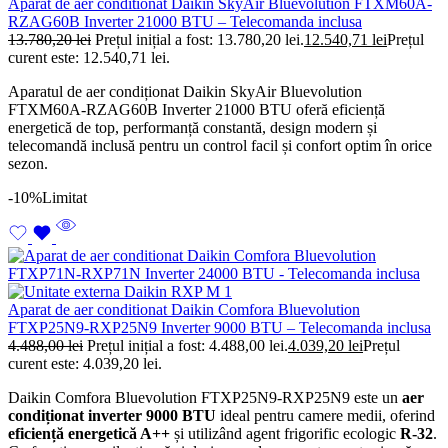
Aparat de aer conditionat Daikin SkyAir Bluevolution FTXM60A-
RZAG60B Inverter 21000 BTU – Telecomanda inclusa
13.780,20
lei
Prețul inițial a fost: 13.780,20 lei.
12.540,71
lei
Prețul
curent este: 12.540,71 lei.
Aparatul de aer condiționat Daikin SkyAir Bluevolution
FTXM60A-RZAG60B Inverter 21000 BTU oferă eficiență
energetică de top, performanță constantă, design modern și
telecomandă inclusă pentru un control facil și confort optim în orice
sezon.
-10%
Limitat
Aparat de aer conditionat Daikin Comfora Bluevolution
FTXP25N9-RXP25N9 Inverter 9000 BTU – Telecomanda inclusa
4.488,00
lei
Prețul inițial a fost: 4.488,00 lei.
4.039,20
lei
Prețul
curent este: 4.039,20 lei.
Daikin Comfora Bluevolution FTXP25N9-RXP25N9 este un
aer
condiționat inverter 9000 BTU
ideal pentru camere medii, oferind
eficiență energetică A++
și utilizând agent frigorific ecologic
R-32
.