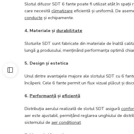
Slotul difuzor SDT 6 fante poate fi utilizat atât în spații
care necesită
climatizare
eficientă și uniformă. De asem
conducte
și echipamente.
4. Materiale și
durabilitate
Sloturile SDT sunt fabricate din materiale de înaltă cali
lungă
a
produsului, menținând performanța optimă chiar și
5. Design și estetica
Unul dintre avantajele majore ale slotului SDT cu 6 fante
încăperii. Cele 6 fante permit un flux vizual plăcut și disc
6.
Performanță
și
eficiență
Distribuția aerului realizată de slotul SDT asigură
confor
aer este ajustabil, permițând reglarea unghiului de distri
sistemului de
aer condiționat
.