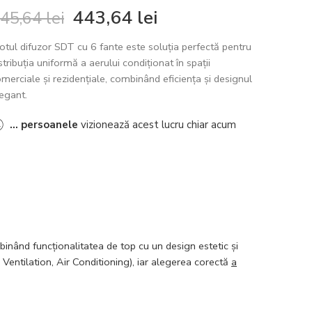
443,64
lei
45,64
lei
otul difuzor SDT cu 6 fante este soluția perfectă pentru
stribuția uniformă a aerului condiționat în spații
merciale și rezidențiale, combinând eficiența și designul
egant.
...
persoanele
vizionează acest lucru chiar acum
nând funcționalitatea de top cu un design estetic și
 Ventilation, Air Conditioning), iar alegerea corectă
a