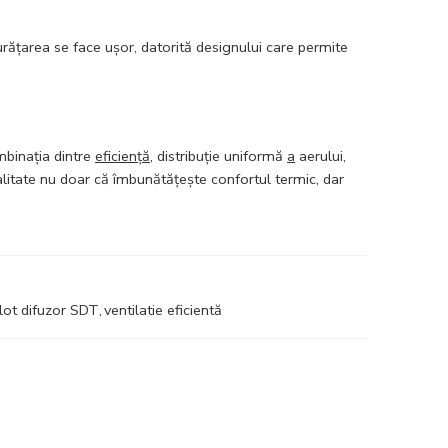
urățarea se face ușor, datorită designului care permite
binația dintre
eficiență
, distribuție uniformă
a
aerului,
litate nu doar că îmbunătățește confortul termic, dar
lot difuzor SDT
,
ventilatie eficientă