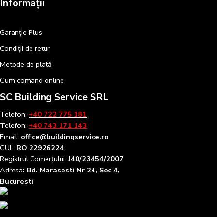
Informații
Garanție Plus
Condiții de retur
Metode de plată
Cum comand online
SC Building Service SRL
Telefon:
+40 722 775 181
Telefon:
+40 743 171 143
Email:
office@buildingservice.ro
CUI:
RO 22926224
Registrul
Comerțului
:
J40/23454/2007
Adresa
: Bd. Marasesti Nr 24, Sec 4,
Bucuresti