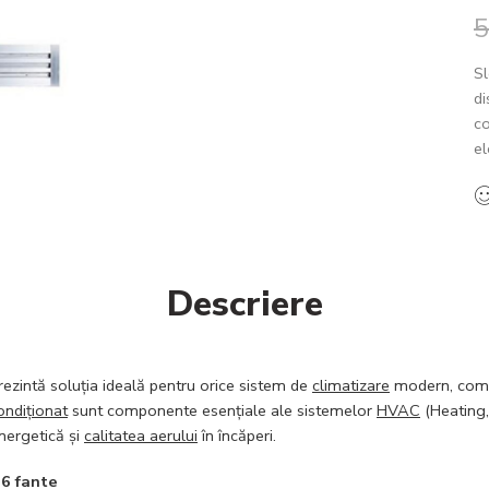
5
Sl
di
co
el
Descriere
ezintă soluția ideală pentru orice sistem de
climatizare
modern, combi
ondiționat
sunt componente esențiale ale sistemelor
HVAC
(Heating,
energetică și
calitatea aerului
în încăperi.
 6 fante