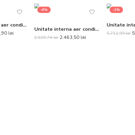
-6%
-2%
Unitate interna aer conditionat tip consola Mitsubishi Electric MFZ-KT50VG 18000 BTU
Unitate interna aer conditionat tip split de perete Daikin Stylish Bluevolution CTXA15AW 5000 BTU White
5,90
lei
5
5.711,99
lei
2.463,50
lei
2.620,74
lei