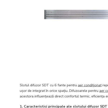
Slotul difuzor SDT cu 6 fante pentru
aer condiționat
repr
ușor de integrat în orice spațiu. Difuzoarele pentru
aer c
acestora influențează direct confortul termic, eficiența 
1. Caracteristici principale ale slotului difuzor SDT