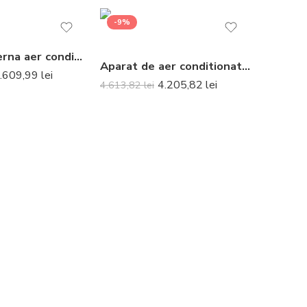
-9%
Unitate interna aer conditionat tip consola Mitsubishi Electric MFZ-KJ50VE 18000 BTU
Aparat de aer conditionat Hisense Easy CA70BT1AG-CA70BT1AW Inverter 24000 BTU
.609,99
lei
4.205,82
lei
4.613,82
lei