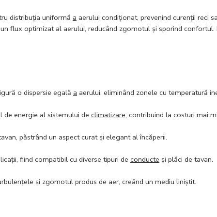
ru distribuția uniformă
a
aerului condiționat, prevenind curenții reci 
un flux optimizat al aerului, reducând zgomotul și sporind confortul. M
igură o dispersie egală
a
aerului, eliminând zonele cu temperatură in
 de energie al sistemului de
climatizare
, contribuind la costuri mai m
avan, păstrând un aspect curat și elegant al încăperii.
cații, fiind compatibil cu diverse tipuri de
conducte
și plăci de tavan.
rbulențele și zgomotul produs de aer, creând un mediu liniștit.