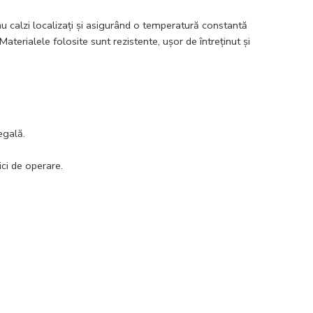
sau calzi localizați și asigurând o temperatură constantă
aterialele folosite sunt rezistente, ușor de întreținut și
egală.
ici de operare.