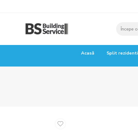
Acasă
Split rezident