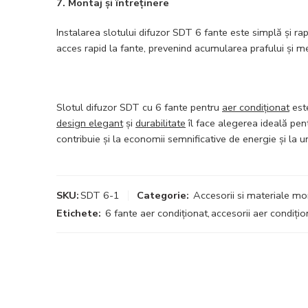
7. Montaj și întreținere
Instalarea slotului difuzor SDT 6 fante este simplă și rap
acces rapid la fante, prevenind acumularea prafului și 
Slotul difuzor SDT cu 6 fante pentru
aer condiționat
est
design elegant
și
durabilitate
îl face alegerea ideală pe
contribuie și la economii semnificative de energie și la 
SKU:
SDT 6-1
Categorie:
Accesorii si materiale mo
Etichete:
6 fante aer condiționat
,
accesorii aer condițio