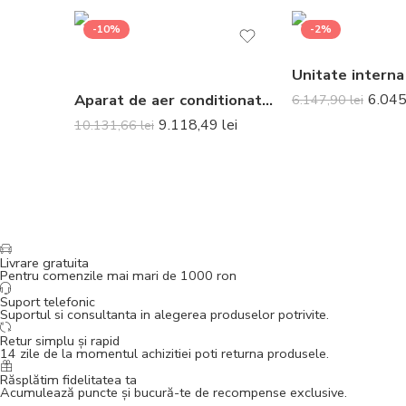
-10%
-2%
Aparat de aer conditionat Daikin Stylish Bluevolution FTXA42CW-RXA42B8 Inverter 15000 BTU White – Telecomanda inclusa
6.04
6.147,90
lei
9.118,49
lei
10.131,66
lei
Livrare gratuita
Pentru comenzile mai mari de 1000 ron
Suport telefonic
Suportul si consultanta in alegerea produselor potrivite.
Retur simplu și rapid
14 zile de la momentul achizitiei poti returna produsele.
Răsplătim fidelitatea ta
Acumulează puncte și bucură-te de recompense exclusive.