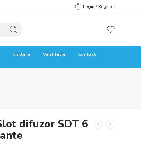
Login / Register
Chillere
Ventilatie
Contact
Slot difuzor SDT 6
fante