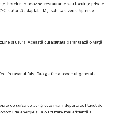
rințe, hoteluri, magazine, restaurante sau
locuințe
private
VAC
, datorită adaptabilității sale la diverse tipuri de
roziune și uzură. Această
durabilitate
garantează o viață
ect în tavanul fals, fără
a
afecta aspectul general al
iate de sursa de aer și cele mai îndepărtate. Fluxul de
conomii de energie și la o utilizare mai eficientă
a