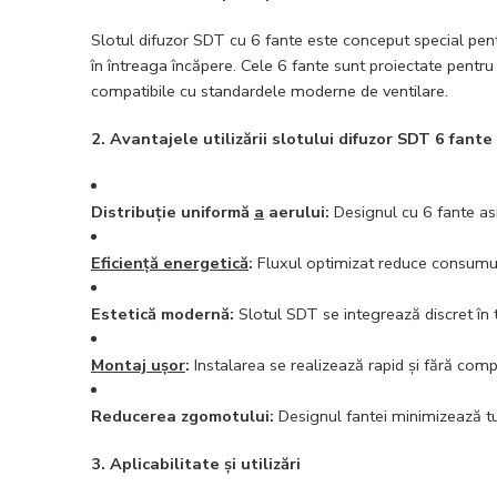
Slotul difuzor SDT cu 6 fante este conceput special pent
în întreaga încăpere. Cele 6 fante sunt proiectate pentru 
compatibile cu standardele moderne de ventilare.
2. Avantajele utilizării slotului difuzor SDT 6 fante
Distribuție uniformă
a
aerului:
Designul cu 6 fante as
Eficiență energetică
:
Fluxul optimizat reduce consumul
Estetică modernă:
Slotul SDT se integrează discret în t
Montaj ușor
:
Instalarea se realizează rapid și fără compli
Reducerea zgomotului:
Designul fantei minimizează tu
3. Aplicabilitate și utilizări