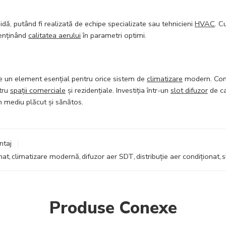
idă, putând fi realizată de echipe specializate sau tehnicieni
HVAC
. C
menținând
calitatea aerului
în parametri optimi.
e un element esențial pentru orice sistem de
climatizare
modern. Com
ntru
spații comerciale
și rezidențiale. Investiția într-un
slot difuzor
de ca
un mediu plăcut și sănătos.
ntaj
nat
,
climatizare modernă
,
difuzor aer SDT
,
distribuție aer condiționat
,
s
Produse Conexe