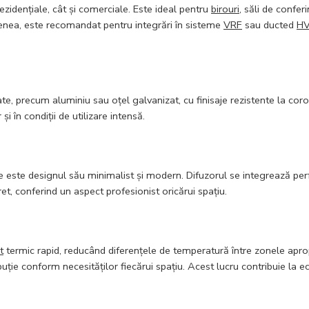
 rezidențiale, cât și comerciale. Este ideal pentru
birouri
, săli de confe
enea, este recomandat pentru integrări în sisteme
VRF
sau ducted
H
tate, precum aluminiu sau oțel galvanizat, cu finisaje rezistente la co
 în condiții de utilizare intensă.
 este designul său minimalist și modern. Difuzorul se integrează perf
ret, conferind un aspect profesionist oricărui spațiu.
t
termic rapid, reducând diferențele de temperatură între zonele aprop
buție conform necesităților fiecărui spațiu. Acest lucru contribuie la e