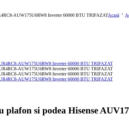
UV175UR4RC8-AUW175U6RW8 Inverter 60000 BTU TRIFAZAT
Acasă
Ae
entru plafon si podea Hisense