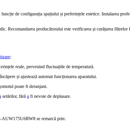
n funcție de configurația spațiului și preferințele estetice. Instalarea p
riodic. Recomandarea producătorului este verificarea și curățarea filtrelo
tizare
:
erințele reale, prevenind fluctuațiile de temperatură.
ncăpere și ajustează automat funcționarea aparatului.
omotul poate fi deranjant.
a
setărilor, fără
a
fi nevoie de deplasare.
UW175U6RW8 se remarcă prin: