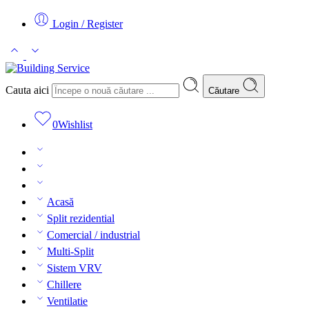
Login / Register
Cauta aici
Căutare
0
Wishlist
Acasă
Split rezidential
Comercial / industrial
Multi-Split
Sistem VRV
Chillere
Ventilatie