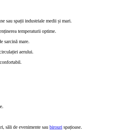
ne sau spații industriale medii și mari.
enținerea temperaturii optime.
de sarcină mare.
irculației aerului.
confortabil.
e.
uri, săli de evenimente sau
birouri
spațioase.