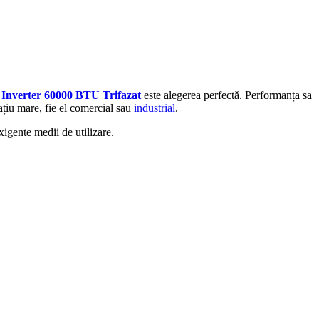
8
Inverter
60000 BTU
Trifazat
este alegerea perfectă. Performanța sa
ațiu mare, fie el comercial sau
industrial
.
igente medii de utilizare.