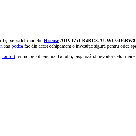
nt și versatil
, modelul
Hisense
AUV175UR4RC8-AUW175U6RW
on
sau
podea
fac din acest echipament o investiție sigură pentru orice sp
ă
confort
termic pe tot parcursul anului, răspunzând nevoilor celor mai ex