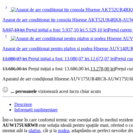
Aparat de aer conditionat tip consola Hisense AKT52UR4RK8-AU
5.937,10
lei
Prețul inițial a fost: 5.937,10 lei.
5.529,10
lei
Prețul curent 
Aparat de aer conditionat pentru plafon si podea Hisense A
13.080,07
lei
Prețul inițial a fost: 13.080,07 lei.
12.672,07
lei
Prețul cur
13.686,00
lei
Prețul inițial a fost: 13.686,00 lei.
13.278,00
lei
Prețul cur
Aparatul de aer condiționat Hisense AUV175UR4RC8-AUW175U6RW8 Invert
...
persoanele
vizionează acest lucru chiar acum
Descriere
Informații suplimentare
Într-o lume în care confortul termic este esențial atât în mediul rezidenți
AUW175U6RW8
este soluția ideală pentru spațiile mari, oferind o 
montat atât la
plafon
, cât și la
podea
, adaptându-se perfect nevoilor dive