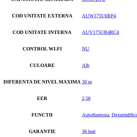
COD UNITATE EXTERNA
AUW175U6RP4
COD UNITATE INTERNA
AUV175UR4RC4
CONTROL WI-FI
NU
CULOARE
Alb
DIFERENTA DE NIVEL MAXIMA
30 m
EER
2,58
FUNCTII
Autodiagnoza
,
Dezumidific
GARANTIE
36 luni