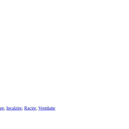
are
,
Incalzire
,
Racire
,
Ventilatie