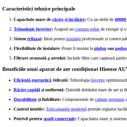
Caracteristici tehnice principale
Capacitate mare de
răcire și încălzire
:
Cu un debit de
6000
Tehnologie Inverter
:
Asigură un
consum redus
de energie și 
Sistem
trifazat
:
Ideal pentru
instalații
profesionale și comerciale
Flexibilitate de instalare:
Poate fi montat la
plafon
sau
podea
Filtrare avansată
a
aerului:
Include filtre care captează partic
Beneficiile unui aparat de aer condiționat His
Eficiență energetică
ridicată:
Tehnologia
Inverter
optimizează 
Răcire rapidă
și uniformă:
Datorită debitului mare de aer și di
Durabilitate
și fiabilitate:
Componentele de
calitate premium
a
Control intuitiv:
Telecomanda modernă
permite reglarea facil
Potrivit pentru
spații comerciale
:
Capacitatea mare și sistem