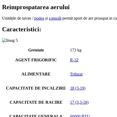
Reimprospatarea aerului
Unitățile de tavan /
podea
și
consolă
permit aport de aer proaspat in c
Caracteristici:
Greutate
173 kg
AGENT FRIGORIFIC
R-32
ALIMENTARE
Trifazat
CAPACITATE DE INCALZIRE
18 (3-19)
CAPACITATE DE RACIRE
17 (3,3-18)
CAPACITATE GENERALA
60000 BTU