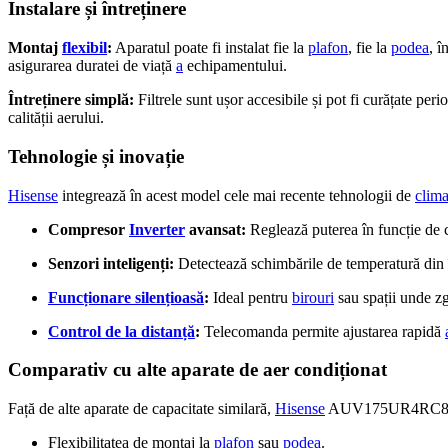
Instalare și întreținere
Montaj
flexibil
:
Aparatul poate fi instalat fie la
plafon
, fie la
podea
, î
asigurarea duratei de viață
a
echipamentului.
Întreținere simplă:
Filtrele sunt ușor accesibile și pot fi curățate pe
calității aerului.
Tehnologie și inovație
Hisense
integrează în acest model cele mai recente tehnologii de
clima
Compresor
Inverter
avansat:
Reglează puterea în funcție de c
Senzori inteligenți:
Detectează schimbările de temperatură din î
Funcționare silențioasă
:
Ideal pentru
birouri
sau spații unde zg
Control de la distanță
:
Telecomanda permite ajustarea rapidă
Comparativ cu alte aparate de aer condiționat
Față de alte aparate de capacitate similară,
Hisense
AUV175UR4RC8-A
Flexibilitatea de montaj la
plafon
sau
podea
.