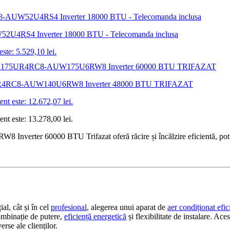
W52U4RS4 Inverter 18000 BTU - Telecomanda inclusa
este: 5.529,10 lei.
UV140UR4RC8-AUW140U6RW8 Inverter 48000 BTU TRIFAZAT
ent este: 12.672,07 lei.
ent este: 13.278,00 lei.
er 60000 BTU Trifazat oferă răcire și încălzire eficientă, potrivit p
al, cât și în cel
profesional
, alegerea unui aparat de
aer condiționat efic
combinație de putere,
eficiență energetică
și flexibilitate de instalare. Ace
rse ale clienților.