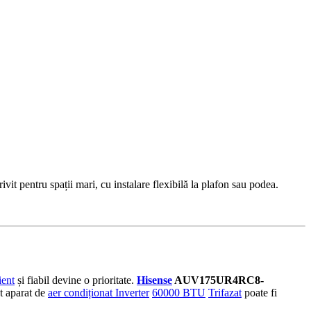
entru spații mari, cu instalare flexibilă la plafon sau podea.
ient
și fiabil devine o prioritate.
Hisense
AUV175UR4RC8-
st aparat de
aer condiționat Inverter
60000 BTU
Trifazat
poate fi