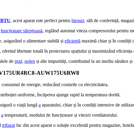
0 BTU
, acest aparat este perfect pentru
birouri
, săli de conferință, magazi
o
funcționare silențioasă
, reglând automat viteza compresorului pentru m
, asigurând o alimentare stabilă și
eficiență
maximă chiar și în condiții 
, oferind libertate totală în proiectarea spațiului și maximizând eficiența c
ulele de
praf
,
polen
și alte impurități, contribuind la un mediu sănătos și 
ense AUV175UR4RC8-AUW175U6RW8
consumul de energie, reducând costurile cu electricitatea.
stribuției uniforme, încăperea ajunge rapid la temperatura dorită.
sigură o viață lungă
a
aparatului, chiar și în condiții intensive de utilizar
ă
a
temperaturii, modului de funcționare și vitezei ventilatorului.
ul
trifazat
fac din acest aparat o soluție excelentă pentru magazine, hotel