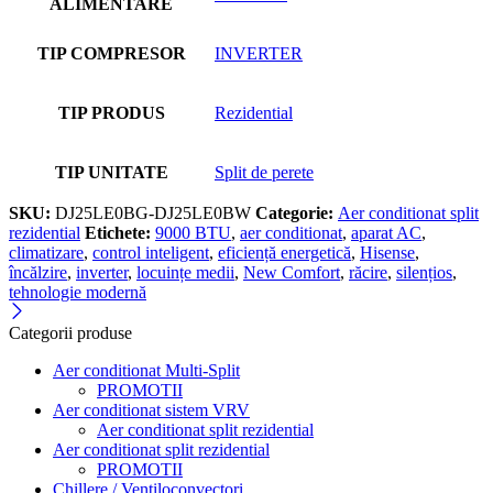
ALIMENTARE
TIP COMPRESOR
INVERTER
TIP PRODUS
Rezidential
TIP UNITATE
Split de perete
SKU:
DJ25LE0BG-DJ25LE0BW
Categorie:
Aer conditionat split
rezidential
Etichete:
9000 BTU
,
aer conditionat
,
aparat AC
,
climatizare
,
control inteligent
,
eficiență energetică
,
Hisense
,
încălzire
,
inverter
,
locuințe medii
,
New Comfort
,
răcire
,
silențios
,
tehnologie modernă
Categorii produse
Aer conditionat Multi-Split
PROMOTII
Aer conditionat sistem VRV
Aer conditionat split rezidential
Aer conditionat split rezidential
PROMOTII
Chillere / Ventiloconvectori