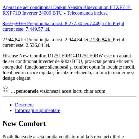
Aparat de aer conditionat Daikin Sensira Bluevolution FTXF71F-
RXF71D Inverter 24000 BTU - Telecomanda inclusa
8.277,30
lei
Prețul inițial a fost: 8.277,30 lei.
7.449,57
lei
Prețul
curent este: 7.449,57 lei.
2.944,84
lei
Prețul inițial a fost: 2.944,84 lei.
2.536,84
lei
Prețul
curent este: 2.536,84 lei.
Hisense New Comfort DJ25LE0BG-DJ25LE0BW este un aparat
de aer condiționat Inverter de 9000 BTU, proiectat pentru eficiență
energetică, funcționare silențioasă și confort optim în locuințe medii.
Ideal pentru răcire rapidă și încălzire eficientă, cu funcții moderne și
design elegant.
...
persoanele
vizionează acest lucru chiar acum
Descriere
Informații suplimentare
New Comfort
Posibilitatea de
a
seta turația ventilatorului la 5 niveluri diferite