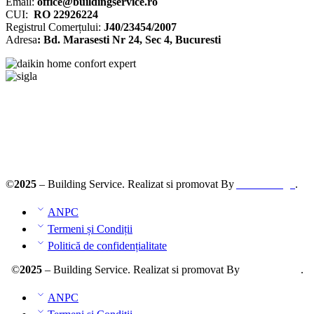
Email:
office@buildingservice.ro
CUI:
RO 22926224
Registrul
Comerțului
:
J40/23454/2007
Adresa
: Bd. Marasesti Nr 24, Sec 4, Bucuresti
Solutionarea online a litigiilor
ANPC – SAL
©
2025
– Building Service. Realizat si promovat By
AllmaDesign
.
ANPC
Termeni și Condiții
Politică de confidențialitate
©
2025
– Building Service. Realizat si promovat By
AllmaDesign
.
ANPC