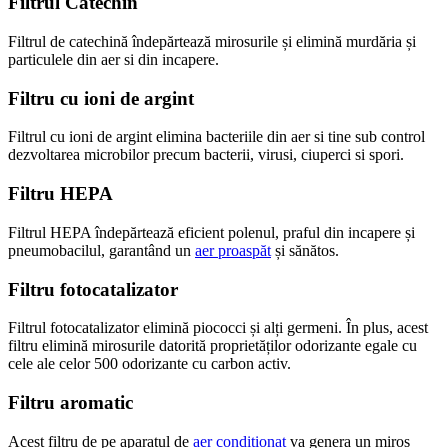
Filtrul Catechin
Filtrul de catechină îndepărtează mirosurile și elimină murdăria și
particulele din aer si din incapere.
Filtru cu ioni de argint
Filtrul cu ioni de argint elimina bacteriile din aer si tine sub control
dezvoltarea microbilor precum bacterii, virusi, ciuperci si spori.
Filtru HEPA
Filtrul HEPA îndepărtează eficient polenul, praful din incapere și
pneumobacilul, garantând un
aer proaspăt
și sănătos.
Filtru fotocatalizator
Filtrul fotocatalizator elimină piococci și alți germeni. În plus, acest
filtru elimină mirosurile datorită proprietăților odorizante egale cu
cele ale celor 500 odorizante cu carbon activ.
Filtru aromatic
Acest filtru de pe aparatul de
aer condiționat
va genera un miros