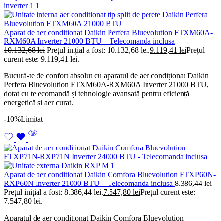
Aparat de aer conditionat Daikin Perfera Bluevolution FTXM60A-
RXM60A Inverter 21000 BTU – Telecomanda inclusa
10.132,68
lei
Prețul inițial a fost: 10.132,68 lei.
9.119,41
lei
Prețul
curent este: 9.119,41 lei.
Bucură-te de confort absolut cu aparatul de aer condiționat Daikin
Perfera Bluevolution FTXM60A-RXM60A Inverter 21000 BTU,
dotat cu telecomandă și tehnologie avansată pentru eficiență
energetică și aer curat.
-10%
Limitat
Aparat de aer conditionat Daikin Comfora Bluevolution FTXP60N-
RXP60N Inverter 21000 BTU – Telecomanda inclusa
8.386,44
lei
Prețul inițial a fost: 8.386,44 lei.
7.547,80
lei
Prețul curent este:
7.547,80 lei.
Aparatul de aer condiționat Daikin Comfora Bluevolution