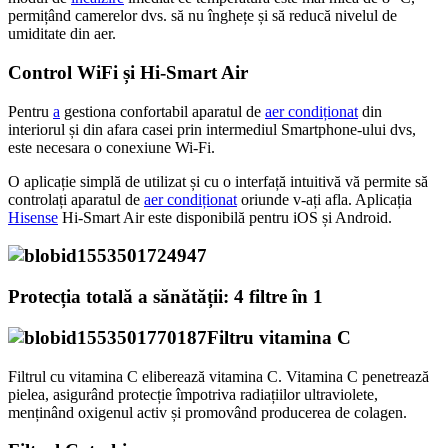
permițând camerelor dvs. să nu înghețe și să reducă nivelul de
umiditate din aer.
Control WiFi și Hi-Smart Air
Pentru
a
gestiona confortabil aparatul de
aer condiționat
din
interiorul și din afara casei prin intermediul Smartphone-ului dvs,
este necesara o conexiune Wi-Fi.
O aplicație simplă de utilizat și cu o interfață intuitivă vă permite să
controlați aparatul de
aer condiționat
oriunde v-ați afla. Aplicația
Hisense
Hi-Smart Air este disponibilă pentru iOS și Android.
Protecția totală a sănătății: 4 filtre în 1
Filtru vitamina C
Filtrul cu vitamina C eliberează vitamina C. Vitamina C penetrează
pielea, asigurând protecție împotriva radiațiilor ultraviolete,
menținând oxigenul activ și promovând producerea de colagen.