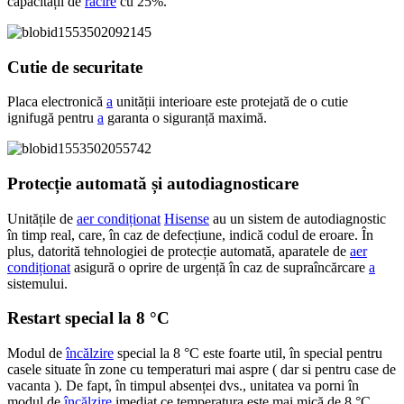
capacității de
răcire
cu 25%.
Cutie de securitate
Placa electronică
a
unității interioare este protejată de o cutie
ignifugă pentru
a
garanta o siguranță maximă.
Protecție automată și autodiagnosticare
Unitățile de
aer condiționat
Hisense
au un sistem de autodiagnostic
în timp real, care, în caz de defecțiune, indică codul de eroare. În
plus, datorită tehnologiei de protecție automată, aparatele de
aer
condiționat
asigură o oprire de urgență în caz de supraîncărcare
a
sistemului.
Restart special la 8 °C
Modul de
încălzire
special la 8 °C este foarte util, în special pentru
casele situate în zone cu temperaturi mai aspre ( dar si pentru case de
vacanta ). De fapt, în timpul absenței dvs., unitatea va porni în
modul de
încălzire
imediat ce temperatura este mai mică de 8 °C,