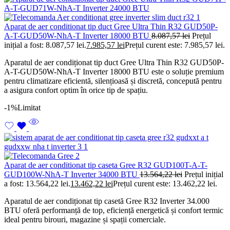
Aparat de aer conditionat tip duct Gree Ultra Thin R32 GUD50P-
A-T-GUD50W-NhA-T Inverter 18000 BTU
8.087,57
lei
Prețul
inițial a fost: 8.087,57 lei.
7.985,57
lei
Prețul curent este: 7.985,57 lei.
Aparatul de aer condiționat tip duct Gree Ultra Thin R32 GUD50P-
A-T-GUD50W-NhA-T Inverter 18000 BTU este o soluție premium
pentru climatizare eficientă, silențioasă și discretă, concepută pentru
a asigura confort optim în orice tip de spațiu.
-1%
Limitat
Aparat de aer conditionat tip caseta Gree R32 GUD100T-A-T-
GUD100W-NhA-T Inverter 34000 BTU
13.564,22
lei
Prețul inițial
a fost: 13.564,22 lei.
13.462,22
lei
Prețul curent este: 13.462,22 lei.
Aparatul de aer condiționat tip casetă Gree R32 Inverter 34.000
BTU oferă performanță de top, eficiență energetică și confort termic
ideal pentru birouri, magazine și spații comerciale.