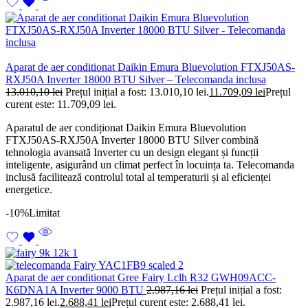
Aparat de aer conditionat Daikin Emura Bluevolution FTXJ50AS-
RXJ50A Inverter 18000 BTU Silver – Telecomanda inclusa
13.010,10
lei
Prețul inițial a fost: 13.010,10 lei.
11.709,09
lei
Prețul
curent este: 11.709,09 lei.
Aparatul de aer condiționat Daikin Emura Bluevolution
FTXJ50AS-RXJ50A Inverter 18000 BTU Silver combină
tehnologia avansată Inverter cu un design elegant și funcții
inteligente, asigurând un climat perfect în locuința ta. Telecomanda
inclusă facilitează controlul total al temperaturii și al eficienței
energetice.
-10%
Limitat
Aparat de aer conditionat Gree Fairy Lclh R32 GWH09ACC-
K6DNA1A Inverter 9000 BTU
2.987,16
lei
Prețul inițial a fost:
2.987,16 lei.
2.688,41
lei
Prețul curent este: 2.688,41 lei.