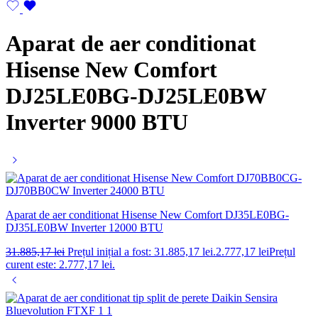
Aparat de aer conditionat
Hisense New Comfort
DJ25LE0BG-DJ25LE0BW
Inverter 9000 BTU
Aparat de aer conditionat Hisense New Comfort DJ35LE0BG-
DJ35LE0BW Inverter 12000 BTU
31.885,17
lei
Prețul inițial a fost: 31.885,17 lei.
2.777,17
lei
Prețul
curent este: 2.777,17 lei.