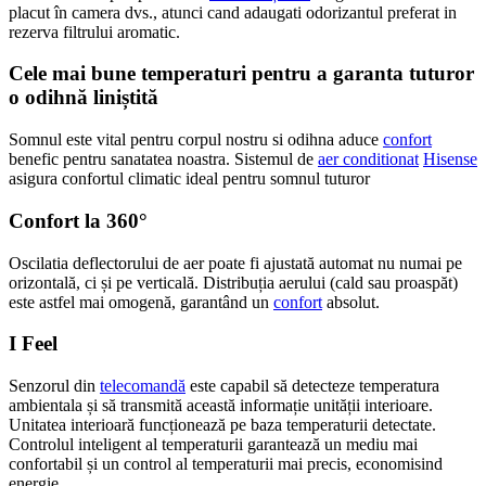
placut în camera dvs., atunci cand adaugati odorizantul preferat in
rezerva filtrului aromatic.
Cele mai bune temperaturi pentru a garanta tuturor
o odihnă liniștită
Somnul este vital pentru corpul nostru si odihna aduce
confort
benefic pentru sanatatea noastra. Sistemul de
aer conditionat
Hisense
asigura confortul climatic ideal pentru somnul tuturor
Confort la 360°
Oscilatia deflectorului de aer poate fi ajustată automat nu numai pe
orizontală, ci și pe verticală. Distribuția aerului (cald sau proaspăt)
este astfel mai omogenă, garantând un
confort
absolut.
I Feel
Senzorul din
telecomandă
este capabil să detecteze temperatura
ambientala și să transmită această informație unității interioare.
Unitatea interioară funcționează pe baza temperaturii detectate.
Controlul inteligent al temperaturii garantează un mediu mai
confortabil și un control al temperaturii mai precis, economisind
energie.