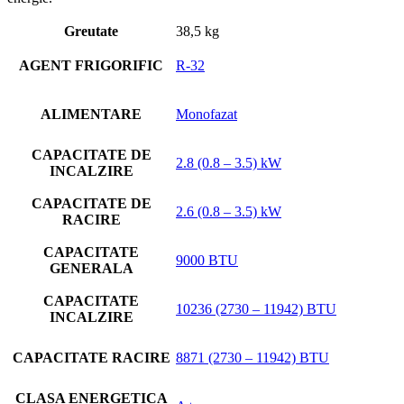
Greutate
38,5 kg
AGENT FRIGORIFIC
R-32
ALIMENTARE
Monofazat
CAPACITATE DE
2.8 (0.8 – 3.5) kW
INCALZIRE
CAPACITATE DE
2.6 (0.8 – 3.5) kW
RACIRE
CAPACITATE
9000 BTU
GENERALA
CAPACITATE
10236 (2730 – 11942) BTU
INCALZIRE
CAPACITATE RACIRE
8871 (2730 – 11942) BTU
CLASA ENERGETICA