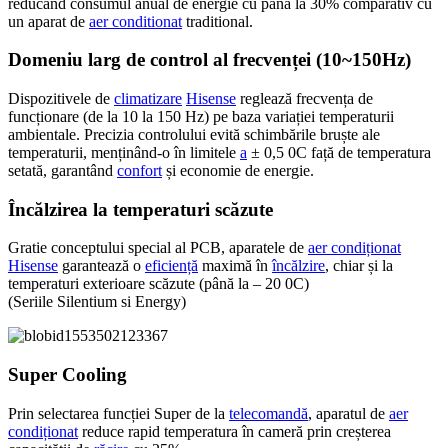
reducand consumul anual de energie cu pana la 30% comparativ cu
un aparat de
aer conditionat
traditional.
Domeniu larg de control al frecvenței (10~150Hz)
Dispozitivele de
climatizare
Hisense
reglează frecvența de
funcționare (de la 10 la 150 Hz) pe baza variației temperaturii
ambientale. Precizia controlului evită schimbările bruște ale
temperaturii, menținând-o în limitele
a
± 0,5 0C față de temperatura
setată, garantând
confort
și economie de energie.
Încălzirea la temperaturi scăzute
Gratie conceptului special al PCB, aparatele de
aer condiționat
Hisense
garantează o
eficiență
maximă în
încălzire
, chiar și la
temperaturi exterioare scăzute (până la – 20 0C)
(Seriile Silentium si Energy)
Super Cooling
Prin selectarea funcției Super de la
telecomandă
, aparatul de
aer
condiționat
reduce rapid temperatura în cameră prin creșterea