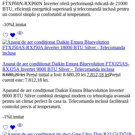
FTXP60N-RXP60N Inverter oferă performanță ridicată de 21000
BTU, eficiență energetică superioară și telecomandă inclusă pentru
un control simplu și confortabil al temperaturii.
-10%
Limitat
Aparat de aer conditionat Daikin Emura Bluevolution FTXJ25AS-
RXJ25A Inverter 9000 BTU Silver – Telecomanda inclusa
8.680,20
lei
Prețul inițial a fost: 8.680,20 lei.
7.812,18
lei
Prețul
curent este: 7.812,18 lei.
Aparatul de aer condiționat Daikin Emura Bluevolution Inverter
9000 BTU Silver combină designul modern cu tehnologia avansată
pentru un climat perfect în casa ta. Telecomanda inclusă facilitează
controlul precis al temperaturii.
-1%
Limitat