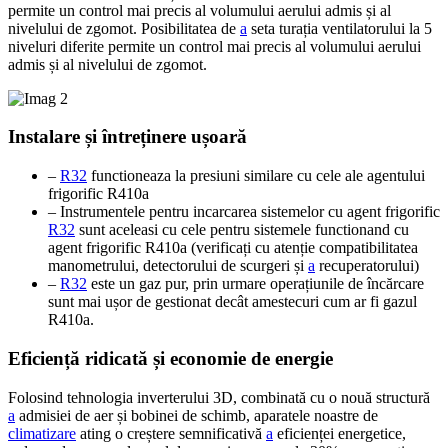
permite un control mai precis al volumului aerului admis și al
nivelului de zgomot. Posibilitatea de
a
seta turația ventilatorului la 5
niveluri diferite permite un control mai precis al volumului aerului
admis și al nivelului de zgomot.
Instalare și întreținere ușoară
–
R32
functioneaza la presiuni similare cu cele ale agentului
frigorific R410a
– Instrumentele pentru incarcarea sistemelor cu agent frigorific
R32
sunt aceleasi cu cele pentru sistemele functionand cu
agent frigorific R410a (verificați cu atenție compatibilitatea
manometrului, detectorului de scurgeri și
a
recuperatorului)
–
R32
este un gaz pur, prin urmare operațiunile de încărcare
sunt mai ușor de gestionat decât amestecuri cum ar fi gazul
R410a.
Eficiență ridicată și economie de energie
Folosind tehnologia inverterului 3D, combinată cu o nouă structură
a
admisiei de aer și bobinei de schimb, aparatele noastre de
climatizare
ating o creștere semnificativă
a
eficienței energetice,