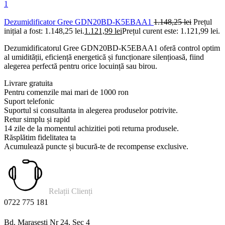
Dezumidificator Gree GDN20BD-K5EBAA1
1.148,25
lei
Prețul
inițial a fost: 1.148,25 lei.
1.121,99
lei
Prețul curent este: 1.121,99 lei.
Dezumidificatorul Gree GDN20BD-K5EBAA1 oferă control optim
al umidității, eficiență energetică și funcționare silențioasă, fiind
alegerea perfectă pentru orice locuință sau birou.
Livrare gratuita
Pentru comenzile mai mari de 1000 ron
Suport telefonic
Suportul si consultanta in alegerea produselor potrivite.
Retur simplu și rapid
14 zile de la momentul achizitiei poti returna produsele.
Răsplătim fidelitatea ta
Acumulează puncte și bucură-te de recompense exclusive.
Relații Clienți
0722 775 181
Bd. Marasesti Nr 24, Sec 4