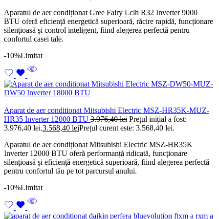
Aparatul de aer condiționat Gree Fairy Lclh R32 Inverter 9000
BTU oferă eficiență energetică superioară, răcire rapidă, funcționare
silențioasă și control inteligent, fiind alegerea perfectă pentru
confortul casei tale.
-10%
Limitat
Aparat de aer conditionat Mitsubishi Electric MSZ-HR35K-MUZ-
HR35 Inverter 12000 BTU
3.976,40
lei
Prețul inițial a fost:
3.976,40 lei.
3.568,40
lei
Prețul curent este: 3.568,40 lei.
Aparatul de aer condiționat Mitsubishi Electric MSZ-HR35K
Inverter 12000 BTU oferă performanță ridicată, funcționare
silențioasă și eficiență energetică superioară, fiind alegerea perfectă
pentru confortul tău pe tot parcursul anului.
-10%
Limitat