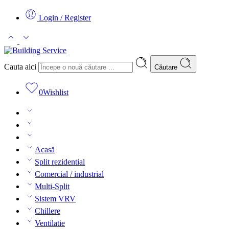
Login / Register
Cauta aici
Căutare
0
Wishlist
Acasă
Split rezidential
Comercial / industrial
Multi-Split
Sistem VRV
Chillere
Ventilatie