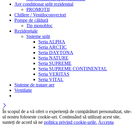
Aer conditionat split rezidential
PROMOTII
Chillere / Ventiloconvectori
Pompe de căldură
Tip monobloc
Rezidențiale
Sisteme split
Seria ALPHA
Seria ARCTIC
Seria DAYTONA
Seria NATURE
Seria SUPREME
Seria SUPREME CONTINENTAL
Seria VERITAS
Seria VITAL
Sisteme de tratare aer
Ventilatie
În scopul de a vă oferi o experiență de cumpărături personalizat, site-
ul nostru foloseste cookie-uri. Continuând să utilizați acest site,
sunteți de acord să ne
politica privind cookie-urile.
Accepta