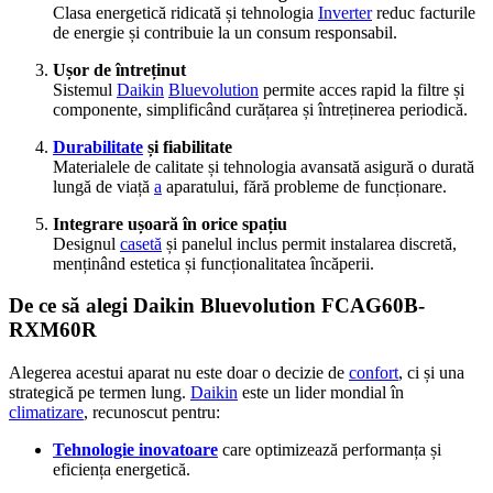
Clasa energetică ridicată și tehnologia
Inverter
reduc facturile
de energie și contribuie la un consum responsabil.
Ușor de întreținut
Sistemul
Daikin
Bluevolution
permite acces rapid la filtre și
componente, simplificând curățarea și întreținerea periodică.
Durabilitate
și fiabilitate
Materialele de calitate și tehnologia avansată asigură o durată
lungă de viață
a
aparatului, fără probleme de funcționare.
Integrare ușoară în orice spațiu
Designul
casetă
și panelul inclus permit instalarea discretă,
menținând estetica și funcționalitatea încăperii.
De ce să alegi Daikin Bluevolution FCAG60B-
RXM60R
Alegerea acestui aparat nu este doar o decizie de
confort
, ci și una
strategică pe termen lung.
Daikin
este un lider mondial în
climatizare
, recunoscut pentru:
Tehnologie inovatoare
care optimizează performanța și
eficiența energetică.