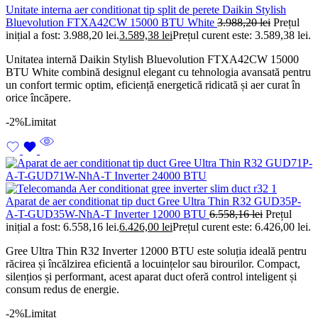
Unitate interna aer conditionat tip split de perete Daikin Stylish
Bluevolution FTXA42CW 15000 BTU White
3.988,20
lei
Prețul
inițial a fost: 3.988,20 lei.
3.589,38
lei
Prețul curent este: 3.589,38 lei.
Unitatea internă Daikin Stylish Bluevolution FTXA42CW 15000
BTU White combină designul elegant cu tehnologia avansată pentru
un confort termic optim, eficiență energetică ridicată și aer curat în
orice încăpere.
-2%
Limitat
Aparat de aer conditionat tip duct Gree Ultra Thin R32 GUD35P-
A-T-GUD35W-NhA-T Inverter 12000 BTU
6.558,16
lei
Prețul
inițial a fost: 6.558,16 lei.
6.426,00
lei
Prețul curent este: 6.426,00 lei.
Gree Ultra Thin R32 Inverter 12000 BTU este soluția ideală pentru
răcirea și încălzirea eficientă a locuințelor sau birourilor. Compact,
silențios și performant, acest aparat duct oferă control inteligent și
consum redus de energie.
-2%
Limitat