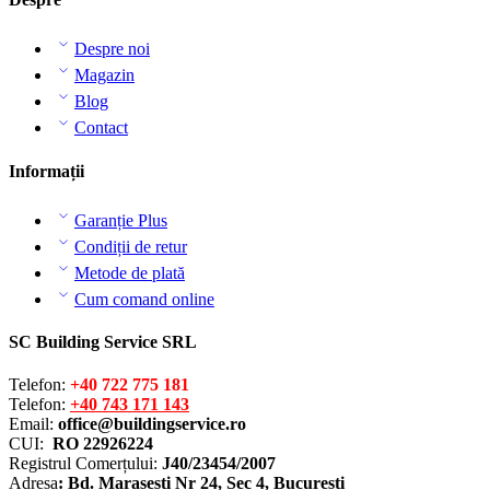
Despre noi
Magazin
Blog
Contact
Informații
Garanție Plus
Condiții de retur
Metode de plată
Cum comand online
SC Building Service SRL
Telefon:
+40 722 775 181
Telefon:
+40 743 171 143
Email:
office@buildingservice.ro
CUI:
RO 22926224
Registrul
Comerțului
:
J40/23454/2007
Adresa
: Bd. Marasesti Nr 24, Sec 4, Bucuresti