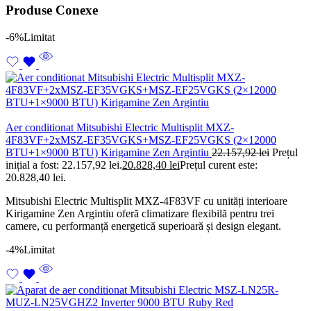
Produse Conexe
-6%
Limitat
Aer conditionat Mitsubishi Electric Multisplit MXZ-
4F83VF+2xMSZ-EF35VGKS+MSZ-EF25VGKS (2×12000
BTU+1×9000 BTU) Kirigamine Zen Argintiu
22.157,92
lei
Prețul
inițial a fost: 22.157,92 lei.
20.828,40
lei
Prețul curent este:
20.828,40 lei.
Mitsubishi Electric Multisplit MXZ-4F83VF cu unități interioare
Kirigamine Zen Argintiu oferă climatizare flexibilă pentru trei
camere, cu performanță energetică superioară și design elegant.
-4%
Limitat