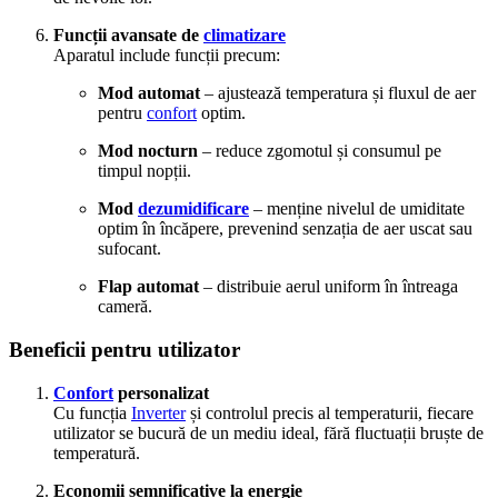
Funcții avansate de
climatizare
Aparatul include funcții precum:
Mod automat
– ajustează temperatura și fluxul de aer
pentru
confort
optim.
Mod nocturn
– reduce zgomotul și consumul pe
timpul nopții.
Mod
dezumidificare
– menține nivelul de umiditate
optim în încăpere, prevenind senzația de aer uscat sau
sufocant.
Flap automat
– distribuie aerul uniform în întreaga
cameră.
Beneficii pentru utilizator
Confort
personalizat
Cu funcția
Inverter
și controlul precis al temperaturii, fiecare
utilizator se bucură de un mediu ideal, fără fluctuații bruște de
temperatură.
Economii semnificative la energie