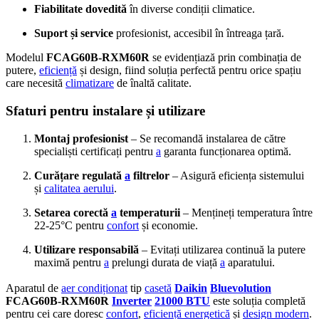
Fiabilitate dovedită
în diverse condiții climatice.
Suport și service
profesionist, accesibil în întreaga țară.
Modelul
FCAG60B-RXM60R
se evidențiază prin combinația de
putere,
eficiență
și design, fiind soluția perfectă pentru orice spațiu
care necesită
climatizare
de înaltă calitate.
Sfaturi pentru instalare și utilizare
Montaj profesionist
– Se recomandă instalarea de către
specialiști certificați pentru
a
garanta funcționarea optimă.
Curățare regulată
a
filtrelor
– Asigură eficiența sistemului
și
calitatea aerului
.
Setarea corectă
a
temperaturii
– Mențineți temperatura între
22-25°C pentru
confort
și economie.
Utilizare responsabilă
– Evitați utilizarea continuă la putere
maximă pentru
a
prelungi durata de viață
a
aparatului.
Aparatul de
aer condiționat
tip
casetă
Daikin
Bluevolution
FCAG60B-RXM60R
Inverter
21000 BTU
este soluția completă
pentru cei care doresc
confort
,
eficiență energetică
și
design modern
.