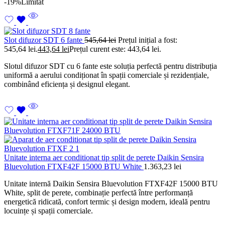
-19%
Limitat
Slot difuzor SDT 6 fante
545,64
lei
Prețul inițial a fost:
545,64 lei.
443,64
lei
Prețul curent este: 443,64 lei.
Slotul difuzor SDT cu 6 fante este soluția perfectă pentru distribuția
uniformă a aerului condiționat în spații comerciale și rezidențiale,
combinând eficiența și designul elegant.
Unitate interna aer conditionat tip split de perete Daikin Sensira
Bluevolution FTXF42F 15000 BTU White
1.363,23
lei
Unitate internă Daikin Sensira Bluevolution FTXF42F 15000 BTU
White, split de perete, combinație perfectă între performanță
energetică ridicată, confort termic și design modern, ideală pentru
locuințe și spații comerciale.