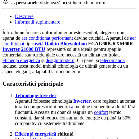
...
persoanele
vizionează acest lucru chiar acum
Descriere
Informații suplimentare
Într-o lume în care confortul interior este esențial, alegerea unui
aparat de
aer condiționat performant
devine crucială. Aparatul de
aer
condiționat
tip
casetă
Daikin
Bluevolution
FCAG60B-RXM60R
Inverter
21000 BTU
reprezintă soluția ideală pentru spațiile
comerciale sau rezidențiale care necesită un climat controlat,
eficiență energetică
și
design modern
. Cu panel și
telecomandă
incluse, acest model îmbină tehnologia de ultimă generație cu un
aspect elegant, adaptabil la orice interior.
Caracteristici principale
Tehnologie Inverter
Aparatul folosește tehnologia
Inverter
, care reglează automat
turația compresorului pentru
a
menține temperatura dorită fără
fluctuații. Aceasta nu doar că asigură un
confort
termic
constant, dar și reduce consumul de energie cu până la 30%
comparativ cu sistemele tradiționale.
Eficiență energetică
ridicată