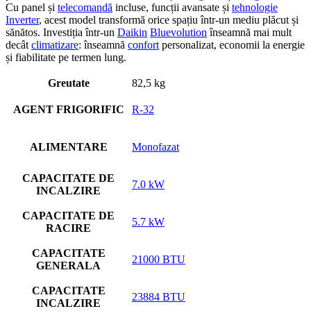
Cu panel și
telecomandă
incluse, funcții avansate și
tehnologie
Inverter
, acest model transformă orice spațiu într-un mediu plăcut și
sănătos. Investiția într-un
Daikin
Bluevolution
înseamnă mai mult
decât
climatizare
: înseamnă
confort
personalizat, economii la energie
și fiabilitate pe termen lung.
Greutate
82,5 kg
AGENT FRIGORIFIC
R-32
ALIMENTARE
Monofazat
CAPACITATE DE
7.0 kW
INCALZIRE
CAPACITATE DE
5.7 kW
RACIRE
CAPACITATE
21000 BTU
GENERALA
CAPACITATE
23884 BTU
INCALZIRE