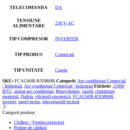
TELECOMANDA
DA
TENSIUNE
230 V AC
ALIMENTARE
TIP COMPRESOR
INVERTER
TIP PRODUS
Comercial
TIP UNITATE
Caseta
SKU:
FCAG60B-RXM60R
Categorii:
Aer conditionat Comercial
/ Industrial
,
Aer conditionat Comercial / Industrial
Etichete:
21000
BTU
,
aparat aer condiționat
,
Bluevolution
,
casetă
,
climatizare
modernă
,
Daikin
,
eficiență energetică
,
FCAG60B-RXM60R
,
inverter
,
panel inclus
,
telecomandă inclusă
Categorii produse
Chillere / Ventiloconvectori
Pompe de căldură