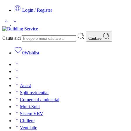
Login / Register
Cauta aici
Căutare
0
Wishlist
Acasă
Split rezidential
Comercial / industrial
Multi-Split
Sistem VRV
Chillere
Ventilatie