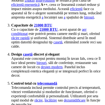
Modelul
Daikin
Bluevolution
se remarcă prin clasa de
eficiență energetică
A++
, ceea ce înseamnă costuri reduse și
impact minim asupra mediului. Această
eficiență
face ca
aparatul să fie o alegere sustenabilă pe termen lung, reducând
amprenta energetică
a
locuinței sau
a
spațiului de
birouri
.
Capacitate de
21000 BTU
Cu o capacitate de
21000 BTU
, acest aparat de
aer
condiționat
este potrivit pentru camere medii și mari, oferind
răcire rapidă
și uniformă. Sistemul distribuie aerul în mod
optim datorită designului tip
casetă
, eliminând zonele reci sau
calde.
Design
casetă
discret și elegant
Aparatul este conceput pentru montaj în tavan fals, ceea ce îl
face ideal pentru
birouri
, săli de conferințe, restaurante sau
camere de locuit cu
design modern
. Panelul inclus
completează estetica elegantă și se integrează perfect în orice
decor.
Control total cu
telecomandă
Telecomanda inclusă permite controlul precis al temperaturii,
vitezei ventilatorului și modurilor de funcționare, oferind o
experiență confortabilă și personalizată. Utilizatorii pot seta
rapid modul de
răcire
,
încălzire
sau
dezumidificare
în funcție
de nevoile lor.