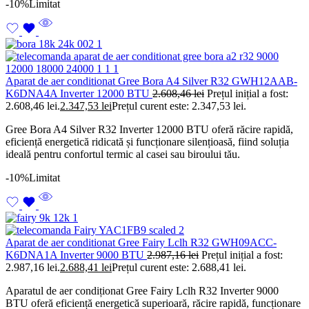
-10%
Limitat
Aparat de aer conditionat Gree Bora A4 Silver R32 GWH12AAB-
K6DNA4A Inverter 12000 BTU
2.608,46
lei
Prețul inițial a fost:
2.608,46 lei.
2.347,53
lei
Prețul curent este: 2.347,53 lei.
Gree Bora A4 Silver R32 Inverter 12000 BTU oferă răcire rapidă,
eficiență energetică ridicată și funcționare silențioasă, fiind soluția
ideală pentru confortul termic al casei sau biroului tău.
-10%
Limitat
Aparat de aer conditionat Gree Fairy Lclh R32 GWH09ACC-
K6DNA1A Inverter 9000 BTU
2.987,16
lei
Prețul inițial a fost:
2.987,16 lei.
2.688,41
lei
Prețul curent este: 2.688,41 lei.
Aparatul de aer condiționat Gree Fairy Lclh R32 Inverter 9000
BTU oferă eficiență energetică superioară, răcire rapidă, funcționare