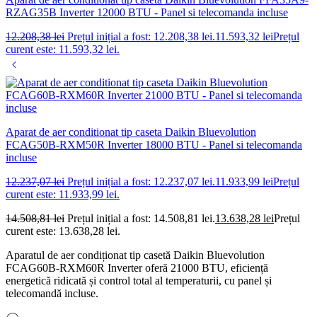
RZAG35B Inverter 12000 BTU - Panel si telecomanda incluse
12.208,38
lei
Prețul inițial a fost: 12.208,38 lei.
11.593,32
lei
Prețul
curent este: 11.593,32 lei.
Aparat de aer conditionat tip caseta Daikin Bluevolution
FCAG50B-RXM50R Inverter 18000 BTU - Panel si telecomanda
incluse
12.237,07
lei
Prețul inițial a fost: 12.237,07 lei.
11.933,99
lei
Prețul
curent este: 11.933,99 lei.
14.508,81
lei
Prețul inițial a fost: 14.508,81 lei.
13.638,28
lei
Prețul
curent este: 13.638,28 lei.
Aparatul de aer condiționat tip casetă Daikin Bluevolution
FCAG60B-RXM60R Inverter oferă 21000 BTU, eficiență
energetică ridicată și control total al temperaturii, cu panel și
telecomandă incluse.