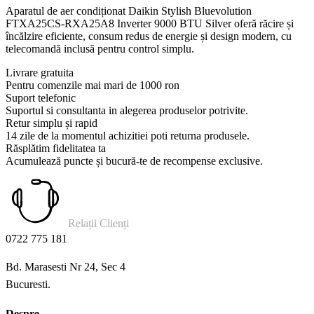
Aparatul de aer condiționat Daikin Stylish Bluevolution
FTXA25CS-RXA25A8 Inverter 9000 BTU Silver oferă răcire și
încălzire eficiente, consum redus de energie și design modern, cu
telecomandă inclusă pentru control simplu.
Livrare gratuita
Pentru comenzile mai mari de 1000 ron
Suport telefonic
Suportul si consultanta in alegerea produselor potrivite.
Retur simplu și rapid
14 zile de la momentul achizitiei poti returna produsele.
Răsplătim fidelitatea ta
Acumulează puncte și bucură-te de recompense exclusive.
Relații Clienți
0722 775 181
Bd. Marasesti Nr 24, Sec 4
Bucuresti.
Despre