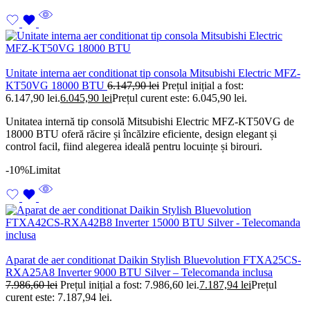
Unitate interna aer conditionat tip consola Mitsubishi Electric MFZ-
KT50VG 18000 BTU
6.147,90
lei
Prețul inițial a fost:
6.147,90 lei.
6.045,90
lei
Prețul curent este: 6.045,90 lei.
Unitatea internă tip consolă Mitsubishi Electric MFZ-KT50VG de
18000 BTU oferă răcire și încălzire eficiente, design elegant și
control facil, fiind alegerea ideală pentru locuințe și birouri.
-10%
Limitat
Aparat de aer conditionat Daikin Stylish Bluevolution FTXA25CS-
RXA25A8 Inverter 9000 BTU Silver – Telecomanda inclusa
7.986,60
lei
Prețul inițial a fost: 7.986,60 lei.
7.187,94
lei
Prețul
curent este: 7.187,94 lei.