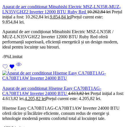
Aparat de aer conditionat Mitsubishi Electric MSZ-LN35R-MUZ-
LN35VGHZ2 Inverter 12000 BTU Ruby Red
10.262,84
lei
Prețul
inițial a fost: 10.262,84 lei.
9.854,84
lei
Prețul curent este:
9.854,84 lei.
Aparatul de aer condiționat Mitsubishi Electric MSZ-LN35R /
MUZ-LN35VGHZ2 Inverter 12000 BTU Ruby Red oferă
performanță superioară, eficiență energetică și un design modern,
ideal pentru locuințe sau birouri.
-9%
Limitat
Aparat de aer conditionat Hisense Easy CA70BT1AG-
CA70BT1AW Inverter 24000 BTU
4.613,82
lei
Prețul inițial a fost:
4.613,82 lei.
4.205,82
lei
Prețul curent este: 4.205,82 lei.
Hisense Easy CA70BT1AG-CA70BT1AW Inverter 24000 BTU
oferă răcire și încălzire eficiente, consum redus de energie și
tehnologie modernă pentru confortul total al locuinței tale.