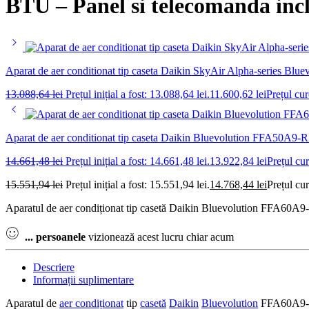
BTU – Panel si telecomanda inc
Aparat de aer conditionat tip caseta Daikin SkyAir Alpha-series 
13.088,64
lei
Prețul inițial a fost: 13.088,64 lei.
11.600,62
lei
Prețul cur
Aparat de aer conditionat tip caseta Daikin Bluevolution FFA50A9
14.661,48
lei
Prețul inițial a fost: 14.661,48 lei.
13.922,84
lei
Prețul cur
15.551,94
lei
Prețul inițial a fost: 15.551,94 lei.
14.768,44
lei
Prețul cur
Aparatul de aer condiționat tip casetă Daikin Bluevolution FFA60A9-
...
persoanele
vizionează acest lucru chiar acum
Descriere
Informații suplimentare
Aparatul de
aer condiționat
tip
casetă
Daikin
Bluevolution
FFA60A9