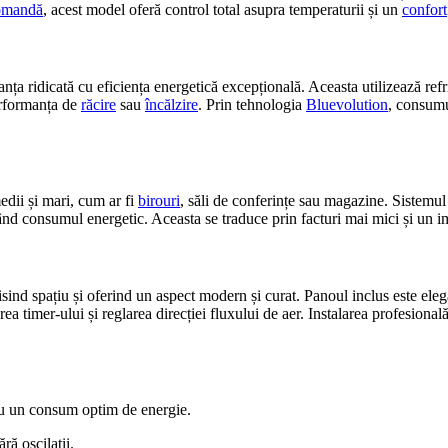
omandă
, acest model oferă control total asupra temperaturii și un
confort
a ridicată cu eficiența energetică excepțională. Aceasta utilizează ref
rformanța de
răcire
sau
încălzire
. Prin tehnologia
Bluevolution
, consumu
edii și mari, cum ar fi
birouri
, săli de conferințe sau magazine. Sistemu
d consumul energetic. Aceasta se traduce prin facturi mai mici și un im
sind spațiu și oferind un aspect modern și curat. Panoul inclus este elega
rea timer-ului și reglarea direcției fluxului de aer. Instalarea profesional
u un consum optim de energie.
ră oscilații.