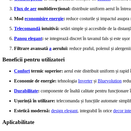
Flux de aer
multidirecțional:
distribuie uniform aerul în între
Mod
economisire energie
:
reduce costurile și impactul asupra
Telecomandă
intuitivă:
setări simple și accesibile de la distanț
Panou elegant
:
se integrează discret în tavanul fals și este ușor
Filtrare avansată
a
aerului:
reduce praful, polenul și alergeni
Beneficii pentru utilizatori
Confort
termic superior:
aerul este distribuit uniform și rapid
Economie de energie:
tehnologia
Inverter
și
Bluevolution
reduc
Durabilitate
:
componente de înaltă calitate pentru funcționare 
Ușurință în utilizare:
telecomanda și funcțiile automate simplif
Estetică modernă:
design elegant
, integrabil în orice
decor inte
Aplicabilitate