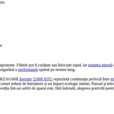
ru:
ui
omponente. Filtrele pot fi curățate sau înlocuite rapid, iar
unitatea internă
, asigurând o
performanță
optimă pe termen lung.
-RZAG60B
Inverter
21000 BTU
reprezintă combinația perfectă între
t
costuri reduse de întreținere și un impact ecologic minim. Panoul și telec
vestiția într-un astfel de aparat este, fără îndoială, alegerea potrivită p