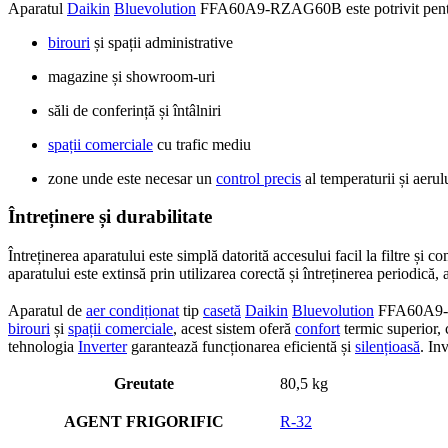
Aparatul
Daikin
Bluevolution
FFA60A9-RZAG60B este potrivit pent
birouri
și spații administrative
magazine și showroom-uri
săli de conferință și întâlniri
spații comerciale
cu trafic mediu
zone unde este necesar un
control precis
al temperaturii și aerul
Întreținere și durabilitate
Întreținerea aparatului este simplă datorită accesului facil la filtre și c
aparatului este extinsă prin utilizarea corectă și întreținerea periodică
Aparatul de
aer condiționat
tip
casetă
Daikin
Bluevolution
FFA60A9
birouri
și
spații comerciale
, acest sistem oferă
confort
termic superior, 
tehnologia
Inverter
garantează funcționarea eficientă și
silențioasă
. In
Greutate
80,5 kg
AGENT FRIGORIFIC
R-32