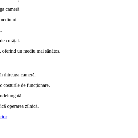
aga cameră.
 mediului.
ă.
 de curățat.
i, oferind un mediu mai sănătos.
 în întreaga cameră.
 costurile de funcționare.
îndelungată.
ică operarea zilnică.
rior
.