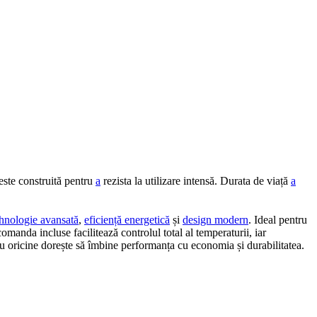
este construită pentru
a
rezista la utilizare intensă. Durata de viață
a
ehnologie avansată
,
eficiență energetică
și
design modern
. Ideal pentru
omanda incluse facilitează controlul total al temperaturii, iar
entru oricine dorește să îmbine performanța cu economia și durabilitatea.