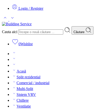
Login / Register
Cauta aici
Căutare
0
Wishlist
Acasă
Split rezidential
Comercial / industrial
Multi-Split
Sistem VRV
Chillere
Ventilatie