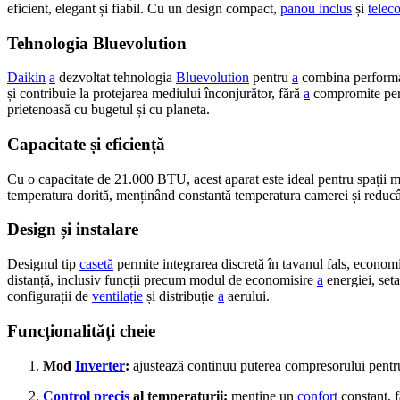
eficient, elegant și fiabil. Cu un design compact,
panou inclus
și
telec
Tehnologia Bluevolution
Daikin
a
dezvoltat tehnologia
Bluevolution
pentru
a
combina performanț
și contribuie la protejarea mediului înconjurător, fără
a
compromite pe
prietenoasă cu bugetul și cu planeta.
Capacitate și eficiență
Cu o capacitate de 21.000 BTU, acest aparat este ideal pentru spații m
temperatura dorită, menținând constantă temperatura camerei și reducân
Design și instalare
Designul tip
casetă
permite integrarea discretă în tavanul fals, economi
distanță, inclusiv funcții precum modul de economisire
a
energiei, seta
configurații de
ventilație
și distribuție
a
aerului.
Funcționalități cheie
Mod
Inverter
:
ajustează continuu puterea compresorului pentr
Control precis
al temperaturii:
menține un
confort
constant, fă