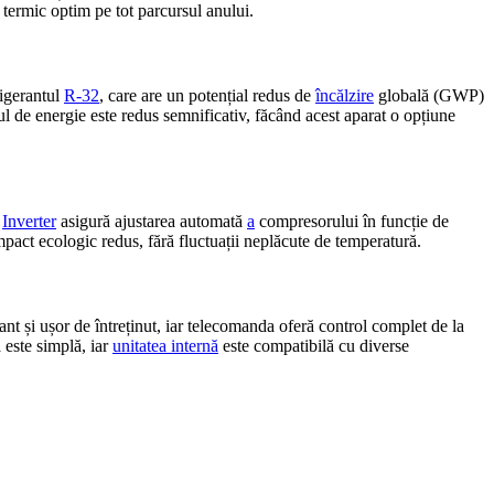
termic optim pe tot parcursul anului.
rigerantul
R-32
, care are un potențial redus de
încălzire
globală (GWP)
l de energie este redus semnificativ, făcând acest aparat o opțiune
l
Inverter
asigură ajustarea automată
a
compresorului în funcție de
pact ecologic redus, fără fluctuații neplăcute de temperatură.
nt și ușor de întreținut, iar telecomanda oferă control complet de la
ă este simplă, iar
unitatea internă
este compatibilă cu diverse