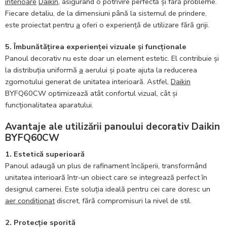
interioare
Daikin
, asigurând o potrivire perfectă și fără probleme.
Fiecare detaliu, de la dimensiuni până la sistemul de prindere,
este proiectat pentru
a
oferi o experiență de utilizare fără griji.
5. Îmbunătățirea experienței vizuale și funcționale
Panoul decorativ nu este doar un element estetic. El contribuie și
la distribuția uniformă
a
aerului și poate ajuta la reducerea
zgomotului generat de unitatea interioară. Astfel,
Daikin
BYFQ60CW optimizează atât confortul vizual, cât și
funcționalitatea aparatului.
Avantaje ale utilizării panoului decorativ Daikin
BYFQ60CW
1. Estetică superioară
Panoul adaugă un plus de rafinament încăperii, transformând
unitatea interioară într-un obiect care se integrează perfect în
designul camerei. Este soluția ideală pentru cei care doresc un
aer condiționat
discret, fără compromisuri la nivel de stil.
2. Protecție sporită