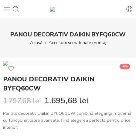
PANOU DECORATIV DAIKIN BYFQ60CW
Acasă
Accesorii si materiale montaj
-6%
PANOU DECORATIV DAIKIN
BYFQ60CW
1.695,68
lei
1.797,68
lei
Panoul decorativ Daikin BYFQ60CW combină eleganța modernă
cu funcționalitatea avansată, fiind alegerea perfectă pentru orice
interior.