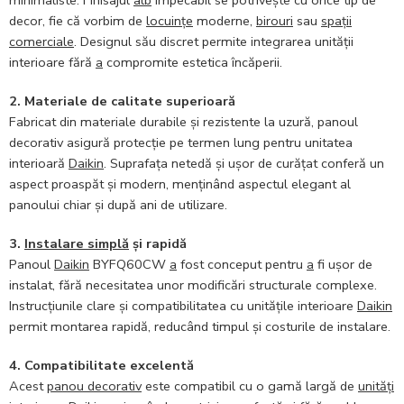
minimaliste. Finisajul
alb
impecabil se potrivește cu orice tip de
decor, fie că vorbim de
locuințe
moderne,
birouri
sau
spații
comerciale
. Designul său discret permite integrarea unității
interioare fără
a
compromite estetica încăperii.
2. Materiale de calitate superioară
Fabricat din materiale durabile și rezistente la uzură, panoul
decorativ asigură protecție pe termen lung pentru unitatea
interioară
Daikin
. Suprafața netedă și ușor de curățat conferă un
aspect proaspăt și modern, menținând aspectul elegant al
panoului chiar și după ani de utilizare.
3.
Instalare simplă
și rapidă
Panoul
Daikin
BYFQ60CW
a
fost conceput pentru
a
fi ușor de
instalat, fără necesitatea unor modificări structurale complexe.
Instrucțiunile clare și compatibilitatea cu unitățile interioare
Daikin
permit montarea rapidă, reducând timpul și costurile de instalare.
4. Compatibilitate excelentă
Acest
panou decorativ
este compatibil cu o gamă largă de
unități