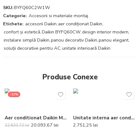
SKU:
BYFQ60C2W1W
Categorie:
Accesorii si materiale montaj
Etichete:
accesorii Daikin
,
aer condiționat Daikin
,
confort și estetică
,
Daikin BYFQ60CW
,
design interior modern
,
instalare simplă Daikin
,
panou decorativ Daikin
,
panou elegant
,
soluții decorative pentru AC
,
unitate interioară Daikin
Produse Conexe
-12%
Aer conditionat Daikin Multisplit Perfera 5MXM90A+4xFTXM25A (4×9000 BTU) R32
Unitate interna aer conditionat tip split de perete Daikin Stylish Bluevolution FTXA25CW 9000 BTU White
20.093,67
lei
2.751,25
lei
22.833,72
lei