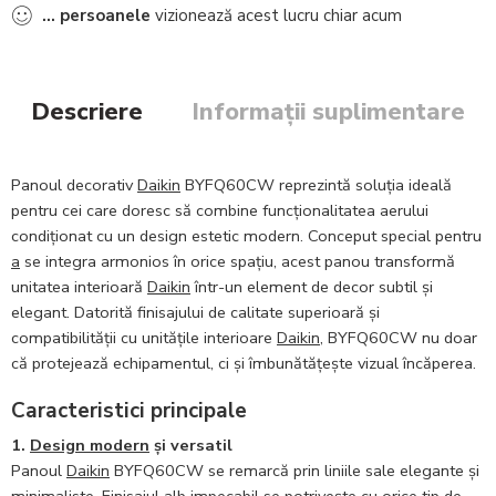
...
persoanele
vizionează acest lucru chiar acum
Descriere
Informații suplimentare
Panoul decorativ
Daikin
BYFQ60CW reprezintă soluția ideală
pentru cei care doresc să combine funcționalitatea aerului
condiționat cu un design estetic modern. Conceput special pentru
a
se integra armonios în orice spațiu, acest panou transformă
unitatea interioară
Daikin
într-un element de decor subtil și
elegant. Datorită finisajului de calitate superioară și
compatibilității cu unitățile interioare
Daikin
, BYFQ60CW nu doar
că protejează echipamentul, ci și îmbunătățește vizual încăperea.
Caracteristici principale
1.
Design modern
și versatil
Panoul
Daikin
BYFQ60CW se remarcă prin liniile sale elegante și