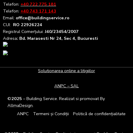
Telefon:
+40 722 775 181
Telefon:
+40 743 171 143
Email:
office@buildingservice.ro
CUI:
RO 22926224
Registrul
Comerțului
:
J40/23454/2007
Adresa
: Bd. Marasesti Nr 24, Sec 4, Bucuresti
Solutionarea online a litigiilor
ANPC – SAL
©
2025
– Building Service. Realizat si promovat By
AllmaDesign
.
ANPC
Termeni și Condiții
Politică de confidențialitate