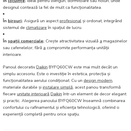
În
locuințe
:
Ideal pentru livinguri, dormitoare sau holuri, unde
designul contează la fel de mult ca funcționalitatea.
În
birouri
:
Asigură un aspect
profesional
și ordonat, integrând
sistemul de
climatizare
în spațiul de lucru.
În
spații comerciale
:
Crește atractivitatea vizuală
a
magazinelor
sau cafenelelor, fără
a
compromite performanța unității
interioare.
Panoul decorativ
Daikin
BYFQ60CW este mai mult decât un
simplu accesoriu. Este o investiție în estetica, protecția și
funcționalitatea aerului condiționat. Cu un
design modern
,
materiale durabile și
instalare simplă
, acest panou transformă
fiecare
unitate interioară
Daikin
într-un element de decor elegant
și practic. Alegerea panoului BYFQ60CW înseamnă combinarea
confortului cu rafinamentul și eficiența tehnologică, oferind o
experiență completă pentru orice spațiu.