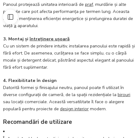
Panoul protejează unitatea interioară de
praf
, murdărie și alte
particule care pot afecta performanța pe termen lung. Aceasta
ajută la menținerea eficienței energetice și prelungirea duratei de
viață
a
aparatului.
3. Montaj și
întreținere ușoară
Cu un sistem de prindere intuitiv, instalarea panoului este rapidă și
fără efort. De asemenea, curățarea se face simplu, cu o cârpă
moale și detergent delicat, păstrând aspectul elegant al panoului
fără efort suplimentar.
4. Flexibilitate în design
Datorită formei și finisajului neutru, panoul poate fi utilizat în
diverse configurații de cameră, de la spații rezidențiale la
birouri
sau locații comerciale. Această versatilitate îl face o alegere
populară pentru proiecte de
design interior
modern.
Recomandări de utilizare