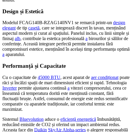
Design și Estetică
Modelul FCAG140B-RZAG140NV1 se remarcă printr-un
design
elegant
de tip
casetă
, care se integrează discret în tavan, menținând
aspectul modern și curat al spațiului. Panelul inclus, cu linii simple și
finisaj
alb
, contribuie la estetica profesională
a
birourilor și sălilor de
conferințe. Această integrare perfectă permite instalarea fără
compromisuri estetice, menținând în același timp performanța optimă
a
aparatului.
Performanță și Capacitate
Cu o capacitate de
45000 BTU
, acest aparat de
aer condiționat
poate
răci și încălzi spații de mari dimensiuni eficient și rapid. Tehnologia
Inverter
permite ajustarea continuă
a
vitezei compresorului, ceea ce
înseamnă că temperatura dorită este menținută constant, fără
fluctuații bruște. Astfel, consumul de energie este redus semnificativ
comparativ cu aparatele tradiționale, iar confortul termic este
maximizat.
Sistemul
Bluevolution
aduce o
eficiență energetică
îmbunătățită,
reducând emisiile de CO2 și oferind un impact ambiental redus.
Aceasta face din
Daikin
SkyAir Alpha-series
o alegere responsabilă