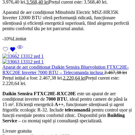
3.976,40 lei.
3.568,40
lei
Prețul curent este: 3.568,40 lei.
Aparatul de aer condiționat Mitsubishi Electric MSZ-HR35K
Inverter 12000 BTU oferă performanță ridicată, funcționare
silențioasă și eficiență energetică superioară, fiind alegerea perfectă
pentru confortul tău pe tot parcursul anului.
-10%
Limitat
Aparat de aer conditionat Daikin Sensira Bluevolution FTXC20E-
RXC20E Inverter 7000 BTU – Telecomanda inclusa
2.467,38
lei
Prețul inițial a fost: 2.467,38 lei.
2.220,64
lei
Prețul curent este:
2.220,64 lei.
Daikin Sensira FTXC20E-RXC20E
este un aparat de aer
condiționat inverter de
7000 BTU
, ideal pentru camere de până la
15 m². Eficiență energetică
A++
, funcționare silențioasă și agent
frigorific ecologic R-32. Include
telecomandă
pentru control ușor și
funcții esențiale pentru confortul zilnic. Disponibil prin
Building
Service
– cu montaj rapid și consultanță specializată.
Livrare gratuita