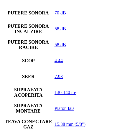
PUTERE SONORA
70 dB
PUTERE SONORA
58 dB
INCALZIRE
PUTERE SONORA
58 dB
RACIRE
SCOP
4.44
SEER
7.93
SUPRAFATA
130-140 m²
ACOPERITA
SUPRAFATA
Plafon fals
MONTARE
TEAVA CONECTARE
15.88 mm (5/8")
GAZ