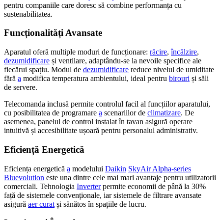
pentru companiile care doresc să combine performanța cu
sustenabilitatea.
Funcționalități Avansate
Aparatul oferă multiple moduri de funcționare:
răcire
,
încălzire
,
dezumidificare
și ventilare, adaptându-se la nevoile specifice ale
fiecărui spațiu. Modul de
dezumidificare
reduce nivelul de umiditate
fără
a
modifica temperatura ambientului, ideal pentru
birouri
și săli
de servere.
Telecomanda inclusă permite controlul facil al funcțiilor aparatului,
cu posibilitatea de programare
a
scenariilor de
climatizare
. De
asemenea, panelul de control instalat în tavan asigură operare
intuitivă și accesibilitate ușoară pentru personalul administrativ.
Eficiență Energetică
Eficiența energetică
a
modelului
Daikin
SkyAir Alpha-series
Bluevolution
este una dintre cele mai mari avantaje pentru utilizatorii
comerciali. Tehnologia
Inverter
permite economii de până la 30%
față de sistemele convenționale, iar sistemele de filtrare avansate
asigură
aer curat
și sănătos în spațiile de lucru.