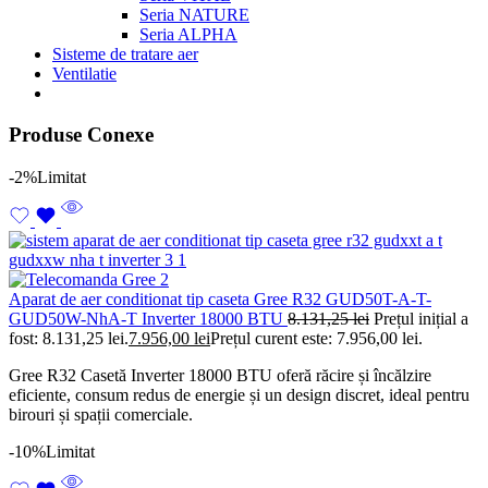
Seria NATURE
Seria ALPHA
Sisteme de tratare aer
Ventilatie
Produse Conexe
-2%
Limitat
Aparat de aer conditionat tip caseta Gree R32 GUD50T-A-T-
GUD50W-NhA-T Inverter 18000 BTU
8.131,25
lei
Prețul inițial a
fost: 8.131,25 lei.
7.956,00
lei
Prețul curent este: 7.956,00 lei.
Gree R32 Casetă Inverter 18000 BTU oferă răcire și încălzire
eficiente, consum redus de energie și un design discret, ideal pentru
birouri și spații comerciale.
-10%
Limitat