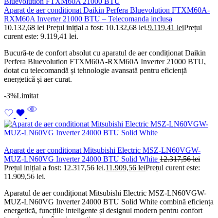
Aparat de aer conditionat Daikin Perfera Bluevolution FTXM60A-
RXM60A Inverter 21000 BTU – Telecomanda inclusa
10.132,68
lei
Prețul inițial a fost: 10.132,68 lei.
9.119,41
lei
Prețul
curent este: 9.119,41 lei.
Bucură-te de confort absolut cu aparatul de aer condiționat Daikin
Perfera Bluevolution FTXM60A-RXM60A Inverter 21000 BTU,
dotat cu telecomandă și tehnologie avansată pentru eficiență
energetică și aer curat.
-3%
Limitat
Aparat de aer conditionat Mitsubishi Electric MSZ-LN60VGW-
MUZ-LN60VG Inverter 24000 BTU Solid White
12.317,56
lei
Prețul inițial a fost: 12.317,56 lei.
11.909,56
lei
Prețul curent este:
11.909,56 lei.
Aparatul de aer condiționat Mitsubishi Electric MSZ-LN60VGW-
MUZ-LN60VG Inverter 24000 BTU Solid White combină eficiența
energetică, funcțiile inteligente și designul modern pentru confort