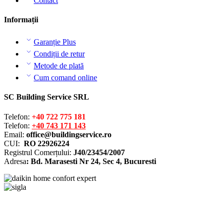
Contact
Informații
Garanție Plus
Condiții de retur
Metode de plată
Cum comand online
SC Building Service SRL
Telefon:
+40 722 775 181
Telefon:
+40 743 171 143
Email:
office@buildingservice.ro
CUI:
RO 22926224
Registrul
Comerțului
:
J40/23454/2007
Adresa
: Bd. Marasesti Nr 24, Sec 4, Bucuresti
Solutionarea online a litigiilor