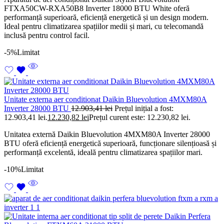
FTXA50CW-RXA50B8 Inverter 18000 BTU White oferă
performanță superioară, eficiență energetică și un design modern.
Ideal pentru climatizarea spațiilor medii și mari, cu telecomandă
inclusă pentru control facil.
-5%
Limitat
Unitate externa aer conditionat Daikin Bluevolution 4MXM80A
Inverter 28000 BTU
12.903,41
lei
Prețul inițial a fost:
12.903,41 lei.
12.230,82
lei
Prețul curent este: 12.230,82 lei.
Unitatea externă Daikin Bluevolution 4MXM80A Inverter 28000
BTU oferă eficiență energetică superioară, funcționare silențioasă și
performanță excelentă, ideală pentru climatizarea spațiilor mari.
-10%
Limitat