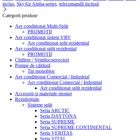
inclus
,
SkyAir Alpha-series
,
telecomandă inclusă
Categorii produse
Aer conditionat Multi-Split
PROMOTII
Aer conditionat sistem VRV
Aer conditionat split rezidential
Aer conditionat split rezidential
PROMOTII
Chillere / Ventiloconvectori
Pompe de căldură
Tip monobloc
Aer conditionat Comercial / Industrial
Aer conditionat Comercial / Industrial
Aer conditionat split rezidential
Accesorii si materiale montaj
Rezidențiale
Sisteme split
Seria ARCTIC
Seria DAYTONA
Seria SUPREME
Seria SUPREME CONTINENTAL
Seria VERITAS
Seria VITAL