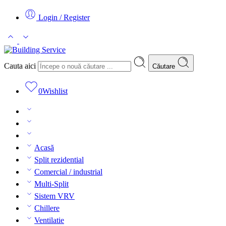
Login / Register
Cauta aici
Căutare
0
Wishlist
Acasă
Split rezidential
Comercial / industrial
Multi-Split
Sistem VRV
Chillere
Ventilatie