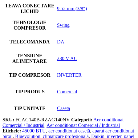
TEAVA CONECTARE
9.52 mm (3/8")
LICHID
TEHNOLOGIE
Swing
COMPRESOR
TELECOMANDA
DA
TENSIUNE
230 V AC
ALIMENTARE
TIP COMPRESOR
INVERTER
TIP PRODUS
Comercial
TIP UNITATE
Caseta
SKU:
FCAG140B-RZAG140NV
Categorii:
Aer conditionat
Comercial / Industrial
,
Aer conditionat Comercial / Industrial
Etichete:
45000 BTU
,
aer condiționat casetă
,
aparat aer conditionat
birou
,
Bluevolution
,
climatizare profesională
,
Daikin
,
inverter
,
panel