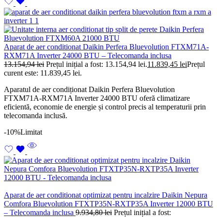
Aparat de aer conditionat Daikin Perfera Bluevolution FTXM71A-
RXM71A Inverter 24000 BTU – Telecomanda inclusa
13.154,94
lei
Prețul inițial a fost: 13.154,94 lei.
11.839,45
lei
Prețul
curent este: 11.839,45 lei.
Aparatul de aer condiționat Daikin Perfera Bluevolution
FTXM71A-RXM71A Inverter 24000 BTU oferă climatizare
eficientă, economie de energie și control precis al temperaturii prin
telecomanda inclusă.
-10%
Limitat
Aparat de aer conditionat optimizat pentru incalzire Daikin Nepura
Comfora Bluevolution FTXTP35N-RXTP35A Inverter 12000 BTU
– Telecomanda inclusa
9.934,80
lei
Prețul inițial a fost: