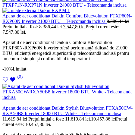
Aparat de aer conditionat Daikin Comfora Bluevolution FTXP60N-
RXP60N Inverter 21000 BTU – Telecomanda inclusa
8.386,44
lei
Prețul inițial a fost: 8.386,44 lei.
7.547,80
lei
Prețul curent este:
7.547,80 lei.
Aparatul de aer condiționat Daikin Comfora Bluevolution
FTXP60N-RXP60N Inverter oferă performanță ridicată de 21000
BTU, eficiență energetică superioară și telecomandă inclusă pentru
un control simplu și confortabil al temperaturii.
-10%
Limitat
Aparat de aer conditionat Daikin Stylish Bluevolution FTXA50CW-
RXA50B8 Inverter 18000 BTU White – Telecomanda inclusa
11.619,84
lei
Prețul inițial a fost: 11.619,84 lei.
10.457,86
lei
Prețul
curent este: 10.457,86 lei.
Aparatul de aer condiționat Daikin Stylish Bluevolution