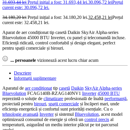
31.693,44
lei
Prețul inițial a fost: 31.693,44 lei.
30.096,72
lei
Prețul
curent este: 30.096,72 lei.
34.180,20
lei
Prețul inițial a fost: 34.180,20 lei.
32.458,21
lei
Prețul
curent este: 32.458,21 lei.
Aparat de aer condiționat tip casetă Daikin SkyAir Alpha-series
Bluevolution 45000 BTU Inverter, cu panel și telecomandă incluse.
Eficiență ridicată, control confortabil și design elegant, perfect
pentru spații comerciale și birouri.
...
persoanele
vizionează acest lucru chiar acum
Descriere
Informații suplimentare
Aparatul de
aer condiționat
tip
casetă
Daikin
SkyAir Alpha-series
Bluevolution
FCAG140B-RZAG140NV1
Inverter
45000 BTU
reprezintă o soluție de
climatizare
profesională de înaltă
performanță
,
proiectată pentru
birouri
,
spații comerciale
și încăperi mari, unde
eficiența energetică și confortul sunt priorități esențiale. Cu o
tehnologie avansată
Inverter
și sistemul
Bluevolution
, acest model
optimizează consumul de energie și oferă un
control precis
al
temperaturii, asigurând un mediu interior plăcut pe tot parcursul
anului.