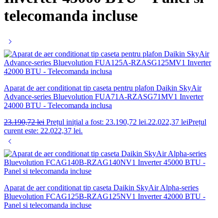
telecomanda incluse
Aparat de aer conditionat tip caseta pentru plafon Daikin SkyAir
Advance-series Bluevolution FUA71A-RZASG71MV1 Inverter
24000 BTU - Telecomanda inclusa
23.190,72
lei
Prețul inițial a fost: 23.190,72 lei.
22.022,37
lei
Prețul
curent este: 22.022,37 lei.
Aparat de aer conditionat tip caseta Daikin SkyAir Alpha-series
Bluevolution FCAG125B-RZAG125NV1 Inverter 42000 BTU -
Panel si telecomanda incluse