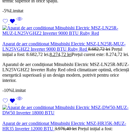
termic superior în orice spațiu.
-5%
Limitat
Aparat de aer conditionat Mitsubishi Electric MSZ-LN25R-MUZ-
LN25VGHZ2 Inverter 9000 BTU Ruby Red
8.682,72
lei
Prețul
inițial a fost: 8.682,72 lei.
8.274,72
lei
Prețul curent este: 8.274,72 lei.
Aparatul de aer condiționat Mitsubishi Electric MSZ-LN25R-MUZ-
LN25VGHZ2 Inverter Ruby Red oferă climatizare optimă, eficiență
energetică superioară și un design modern, potrivit pentru orice
interior.
-10%
Limitat
Aparat de aer conditionat Mitsubishi Electric MSZ-HR35K-MUZ-
HR35 Inverter 12000 BTU
3.976,40
lei
Prețul inițial a fost: