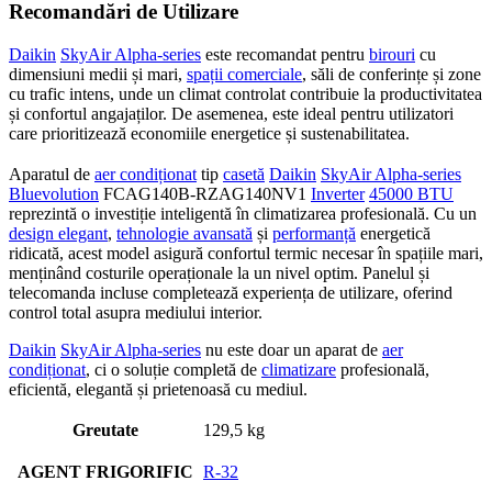
Recomandări de Utilizare
Daikin
SkyAir Alpha-series
este recomandat pentru
birouri
cu
dimensiuni medii și mari,
spații comerciale
, săli de conferințe și zone
cu trafic intens, unde un climat controlat contribuie la productivitatea
și confortul angajaților. De asemenea, este ideal pentru utilizatori
care prioritizează economiile energetice și sustenabilitatea.
Aparatul de
aer condiționat
tip
casetă
Daikin
SkyAir Alpha-series
Bluevolution
FCAG140B-RZAG140NV1
Inverter
45000 BTU
reprezintă o investiție inteligentă în climatizarea profesională. Cu un
design elegant
,
tehnologie avansată
și
performanță
energetică
ridicată, acest model asigură confortul termic necesar în spațiile mari,
menținând costurile operaționale la un nivel optim. Panelul și
telecomanda incluse completează experiența de utilizare, oferind
control total asupra mediului interior.
Daikin
SkyAir Alpha-series
nu este doar un aparat de
aer
condiționat
, ci o soluție completă de
climatizare
profesională,
eficientă, elegantă și prietenoasă cu mediul.
Greutate
129,5 kg
AGENT FRIGORIFIC
R-32