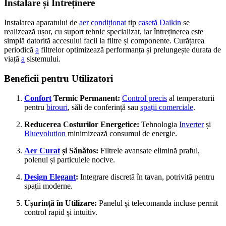
Instalare și Întreținere
Instalarea aparatului de
aer condiționat
tip
casetă
Daikin
se
realizează ușor, cu suport tehnic specializat, iar întreținerea este
simplă datorită accesului facil la filtre și componente. Curățarea
periodică
a
filtrelor optimizează performanța și prelungește durata de
viață
a
sistemului.
Beneficii pentru Utilizatori
Confort
Termic Permanent:
Control precis
al temperaturii
pentru
birouri
, săli de conferință sau
spații comerciale
.
Reducerea Costurilor Energetice:
Tehnologia
Inverter
și
Bluevolution
minimizează consumul de energie.
Aer Curat
și Sănătos:
Filtrele avansate elimină praful,
polenul și particulele nocive.
Design Elegant
:
Integrare discretă în tavan, potrivită pentru
spații moderne.
Ușurință în Utilizare:
Panelul și telecomanda incluse permit
control rapid și intuitiv.