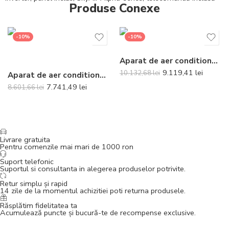
Produse Conexe
-10%
-10%
Aparat de aer conditionat Daikin Perfera Bluevolution FTXM60A-RXM60A Inverter 21000 BTU – Telecomanda inclusa
9.119,41
lei
10.132,68
lei
Aparat de aer conditionat Daikin Stylish Bluevolution FTXA35CW-RXA35A8 Inverter 12000 BTU White – Telecomanda inclusa
7.741,49
lei
8.601,66
lei
Livrare gratuita
Pentru comenzile mai mari de 1000 ron
Suport telefonic
Suportul si consultanta in alegerea produselor potrivite.
Retur simplu și rapid
14 zile de la momentul achizitiei poti returna produsele.
Răsplătim fidelitatea ta
Acumulează puncte și bucură-te de recompense exclusive.