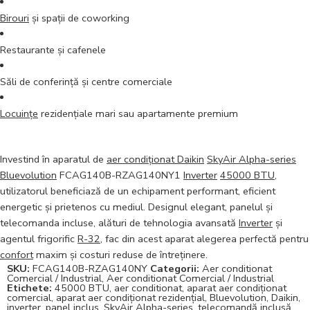
Birouri
și spații de coworking
Restaurante și cafenele
Săli de conferință și centre comerciale
Locuințe
rezidențiale mari sau apartamente premium
Investind în aparatul de
aer condiționat Daikin
SkyAir Alpha-series
Bluevolution
FCAG140B-RZAG140NY1
Inverter
45000 BTU
,
utilizatorul beneficiază de un echipament performant, eficient
energetic și prietenos cu mediul. Designul elegant, panelul și
telecomanda incluse, alături de tehnologia avansată
Inverter
și
agentul frigorific
R-32
, fac din acest aparat alegerea perfectă pentru
confort
maxim și costuri reduse de întreținere.
SKU:
FCAG140B-RZAG140NY
Categorii:
Aer conditionat
Comercial / Industrial
,
Aer conditionat Comercial / Industrial
Etichete:
45000 BTU
,
aer conditionat
,
aparat aer condiționat
comercial
,
aparat aer condiționat rezidențial
,
Bluevolution
,
Daikin
,
inverter
,
panel inclus
,
SkyAir Alpha-series
,
telecomandă inclusă