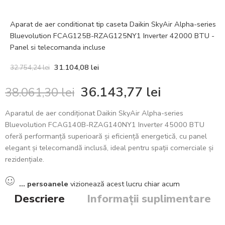
Aparat de aer conditionat tip caseta Daikin SkyAir Alpha-series
Bluevolution FCAG125B-RZAG125NY1 Inverter 42000 BTU -
Panel si telecomanda incluse
31.104,08
lei
32.754,24
lei
36.143,77
lei
38.061,30
lei
Aparatul de aer condiționat Daikin SkyAir Alpha-series
Bluevolution FCAG140B-RZAG140NY1 Inverter 45000 BTU
oferă performanță superioară și eficiență energetică, cu panel
elegant și telecomandă inclusă, ideal pentru spații comerciale și
rezidențiale.
...
persoanele
vizionează acest lucru chiar acum
Descriere
Informații suplimentare