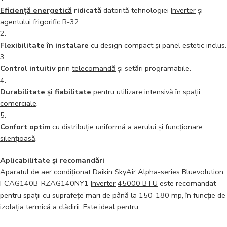
Eficiență energetică
ridicată
datorită tehnologiei
Inverter
și
agentului frigorific
R-32
.
Flexibilitate în instalare
cu design compact și panel estetic inclus.
Control intuitiv
prin
telecomandă
și setări programabile.
Durabilitate
și fiabilitate
pentru utilizare intensivă în
spații
comerciale
.
Confort
optim
cu distribuție uniformă
a
aerului și
funcționare
silențioasă
.
Aplicabilitate și recomandări
Aparatul de
aer condiționat Daikin
SkyAir Alpha-series
Bluevolution
FCAG140B-RZAG140NY1
Inverter
45000 BTU
este recomandat
pentru spații cu suprafețe mari de până la 150-180 mp, în funcție de
izolația termică
a
clădirii. Este ideal pentru: