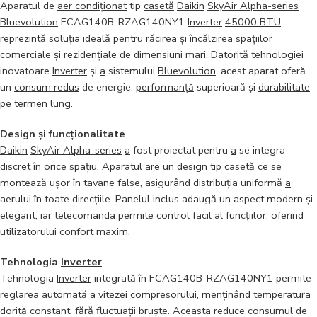
Aparatul de
aer condiționat
tip
casetă
Daikin
SkyAir Alpha-series
Bluevolution
FCAG140B-RZAG140NY1
Inverter
45000 BTU
reprezintă soluția ideală pentru răcirea și încălzirea spațiilor
comerciale și rezidențiale de dimensiuni mari. Datorită tehnologiei
inovatoare
Inverter
și
a
sistemului
Bluevolution
, acest aparat oferă
un
consum redus
de energie,
performanță
superioară și
durabilitate
pe termen lung.
Design și funcționalitate
Daikin
SkyAir Alpha-series
a
fost proiectat pentru
a
se integra
discret în orice spațiu. Aparatul are un design tip
casetă
ce se
montează ușor în tavane false, asigurând distribuția uniformă
a
aerului în toate direcțiile. Panelul inclus adaugă un aspect modern și
elegant, iar telecomanda permite control facil al funcțiilor, oferind
utilizatorului
confort
maxim.
Tehnologia
Inverter
Tehnologia
Inverter
integrată în FCAG140B-RZAG140NY1 permite
reglarea automată
a
vitezei compresorului, menținând temperatura
dorită constant, fără fluctuații bruște. Aceasta reduce consumul de