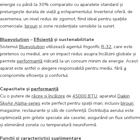
energie cu până la 30% comparativ cu aparatele standard și
prelungește durata de viață
a
echipamentului. Inverterul oferă, de
asemenea, un nivel redus de zgomot, fiind ideal pentru spațiile
comerciale,
birouri
și zone rezidențiale sensibile la sunet.
Bluevolution
–
Eficiență
și sustenabilitate
Sistemul
Bluevolution
utilizează agentul frigorific
R-32
, care este
prietenos cu mediul, are un impact redus asupra încălzirii globale și
permite
performanță
ridicată la un consum minim de energie. Acest
aparat este astfel o alegere responsabilă pentru mediu, fără
a
compromite eficiența și confortul.
Capacitate și
performanță
Cu o putere de
răcire și încălzire
de
45000 BTU
, aparatul
Daikin
SkyAir Alpha-series
este perfect pentru spații mari, inclusiv
birouri
,
magazine, restaurante și săli de conferință. Distribuția aerului este
optimizată prin grilele speciale ale casetei, asigurând un flux uniform
și eliminând zonele cu temperatură neuniformă.
Funcții și caracteristici suplimentare