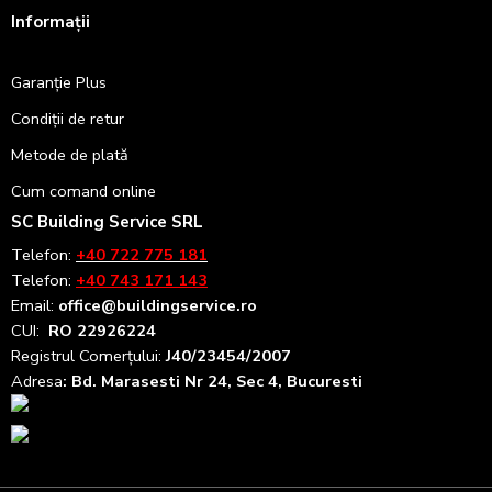
Informații
Garanție Plus
Condiții de retur
Metode de plată
Cum comand online
SC Building Service SRL
Telefon:
+40 722 775 181
Telefon:
+40 743 171 143
Email:
office@buildingservice.ro
CUI:
RO 22926224
Registrul
Comerțului
:
J40/23454/2007
Adresa
: Bd. Marasesti Nr 24, Sec 4, Bucuresti