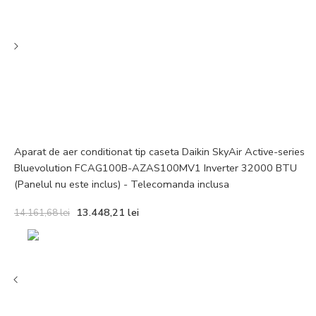
Aparat de aer conditionat tip caseta Daikin SkyAir Active-series
Bluevolution FCAG100B-AZAS100MV1 Inverter 32000 BTU
(Panelul nu este inclus) - Telecomanda inclusa
13.448,21
lei
14.161,68
lei