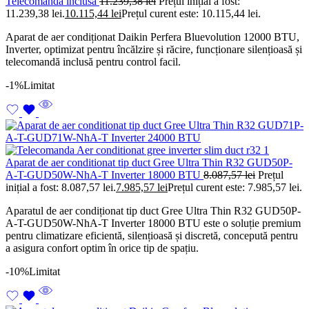
Telecomanda inclusa
11.239,38
lei
Prețul inițial a fost:
11.239,38 lei.
10.115,44
lei
Prețul curent este: 10.115,44 lei.
Aparat de aer condiționat Daikin Perfera Bluevolution 12000 BTU,
Inverter, optimizat pentru încălzire și răcire, funcționare silențioasă și
telecomandă inclusă pentru control facil.
-1%
Limitat
Aparat de aer conditionat tip duct Gree Ultra Thin R32 GUD50P-
A-T-GUD50W-NhA-T Inverter 18000 BTU
8.087,57
lei
Prețul
inițial a fost: 8.087,57 lei.
7.985,57
lei
Prețul curent este: 7.985,57 lei.
Aparatul de aer condiționat tip duct Gree Ultra Thin R32 GUD50P-
A-T-GUD50W-NhA-T Inverter 18000 BTU este o soluție premium
pentru climatizare eficientă, silențioasă și discretă, concepută pentru
a asigura confort optim în orice tip de spațiu.
-10%
Limitat