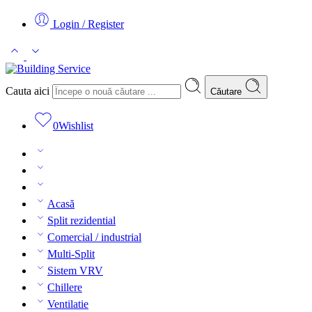
Login / Register
Cauta aici
Căutare
0
Wishlist
Acasă
Split rezidential
Comercial / industrial
Multi-Split
Sistem VRV
Chillere
Ventilatie