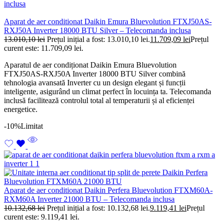
Aparat de aer conditionat Daikin Emura Bluevolution FTXJ50AS-
RXJ50A Inverter 18000 BTU Silver – Telecomanda inclusa
13.010,10
lei
Prețul inițial a fost: 13.010,10 lei.
11.709,09
lei
Prețul
curent este: 11.709,09 lei.
Aparatul de aer condiționat Daikin Emura Bluevolution
FTXJ50AS-RXJ50A Inverter 18000 BTU Silver combină
tehnologia avansată Inverter cu un design elegant și funcții
inteligente, asigurând un climat perfect în locuința ta. Telecomanda
inclusă facilitează controlul total al temperaturii și al eficienței
energetice.
-10%
Limitat
Aparat de aer conditionat Daikin Perfera Bluevolution FTXM60A-
RXM60A Inverter 21000 BTU – Telecomanda inclusa
10.132,68
lei
Prețul inițial a fost: 10.132,68 lei.
9.119,41
lei
Prețul
curent este: 9.119,41 lei.