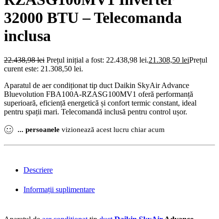
32000 BTU – Telecomanda
inclusa
22.438,98
lei
Prețul inițial a fost: 22.438,98 lei.
21.308,50
lei
Prețul
curent este: 21.308,50 lei.
Aparatul de aer condiționat tip duct Daikin SkyAir Advance
Bluevolution FBA100A-RZASG100MV1 oferă performanță
superioară, eficiență energetică și confort termic constant, ideal
pentru spații mari. Telecomandă inclusă pentru control ușor.
...
persoanele
vizionează acest lucru chiar acum
Descriere
Informații suplimentare