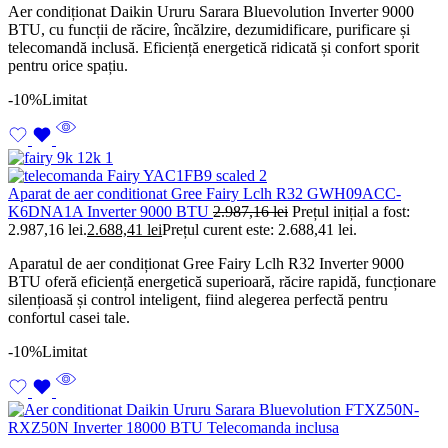
Aer condiționat Daikin Ururu Sarara Bluevolution Inverter 9000
BTU, cu funcții de răcire, încălzire, dezumidificare, purificare și
telecomandă inclusă. Eficiență energetică ridicată și confort sporit
pentru orice spațiu.
-10%
Limitat
Aparat de aer conditionat Gree Fairy Lclh R32 GWH09ACC-
K6DNA1A Inverter 9000 BTU
2.987,16
lei
Prețul inițial a fost:
2.987,16 lei.
2.688,41
lei
Prețul curent este: 2.688,41 lei.
Aparatul de aer condiționat Gree Fairy Lclh R32 Inverter 9000
BTU oferă eficiență energetică superioară, răcire rapidă, funcționare
silențioasă și control inteligent, fiind alegerea perfectă pentru
confortul casei tale.
-10%
Limitat