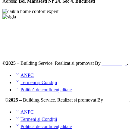
Adresa
: Bd. Marasesti Nr 24, Sec 4, Bucuresti
Solutionarea online a litigiilor
ANPC – SAL
©
2025
– Building Service. Realizat si promovat By
AllmaDesign
.
ANPC
Termeni și Condiții
Politică de confidențialitate
©
2025
– Building Service. Realizat si promovat By
AllmaDesign
.
ANPC
Termeni și Condiții
Politică de confidențialitate