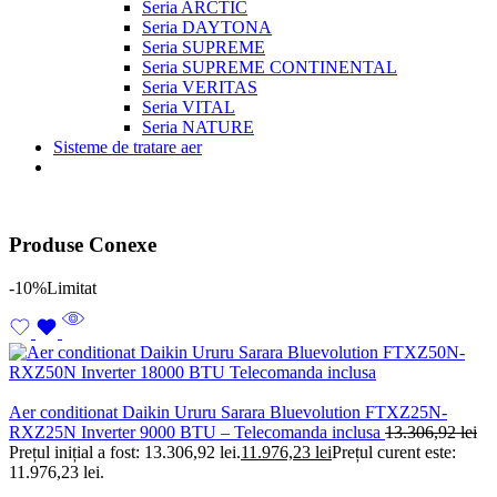
Seria ARCTIC
Seria DAYTONA
Seria SUPREME
Seria SUPREME CONTINENTAL
Seria VERITAS
Seria VITAL
Seria NATURE
Sisteme de tratare aer
Produse Conexe
-10%
Limitat
Aer conditionat Daikin Ururu Sarara Bluevolution FTXZ25N-
RXZ25N Inverter 9000 BTU – Telecomanda inclusa
13.306,92
lei
Prețul inițial a fost: 13.306,92 lei.
11.976,23
lei
Prețul curent este:
11.976,23 lei.