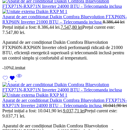
Aparat de aer conditionat Daikin Comfora Bluevolution FTXP60N-
RXP60N Inverter 21000 BTU – Telecomanda inclusa
8.386,44
lei
Prețul inițial a fost: 8.386,44 lei.
7.547,80
lei
Prețul curent este:
7.547,80 lei.
Aparatul de aer condiționat Daikin Comfora Bluevolution
FTXP60N-RXP60N Inverter oferă performanță ridicată de 21000
BTU, eficiență energetică superioară și telecomandă inclusă pentru
un control simplu și confortabil al temperaturii.
-10%
Limitat
Aparat de aer conditionat Daikin Comfora Bluevolution FTXP71N-
RXP71N Inverter 24000 BTU – Telecomanda inclusa
10.041,90
lei
Prețul inițial a fost: 10.041,90 lei.
9.037,71
lei
Prețul curent este:
9.037,71 lei.
Aparatul de aer condiționat Daikin Comfora Bluevolution