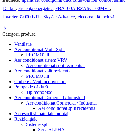
Etichete:
aparat aer condiționat duct
,
Bluevolution
,
confort termic
,
Daikin
,
eficiență energetică
,
FBA100A-RZASG100MV1
,
Inverter 32000 BTU
,
SkyAir Advance
,
telecomandă inclusă
Categorii produse
Ventilatie
Aer conditionat Multi-Split
PROMOTII
Aer conditionat sistem VRV
Aer conditionat split rezidential
Aer conditionat split rezidential
PROMOTII
Chillere / Ventiloconvectori
Pompe de căldură
Tip monobloc
Aer conditionat Comercial / Industrial
Aer conditionat Comercial / Industrial
Aer conditionat split rezidential
Accesorii si materiale montaj
Rezidențiale
Sisteme split
Seria ALPHA