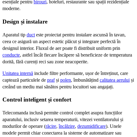
esențiale pentru
birouri
, hoteluri, restaurante sau spații rezidențiale
moderne.
Design și instalare
Aparatul tip
duct
este proiectat pentru instalare ascunsă în tavan,
ceea ce asigură un aspect estetic plăcut și integrare perfectă în
designul interior. Fluxul de aer poate fi distribuit uniform prin
conducte
, astfel încât fiecare încăpere să beneficieze de temperatura
dorită, fără curenți reci sau zone neacoperite.
Unitatea internă
include filtre performante, ușor de întreținut, care
captează particulele de
praf
și
polen
, îmbunătățind
calitatea aerului
și
creând un mediu mai sănătos pentru locuitori sau angajați.
Control inteligent și confort
Telecomanda inclusă permite control complet asupra funcțiilor
aparatului, inclusiv setarea temperaturii, vitezei ventilatorului și
modurilor de operare (
răcire
,
încălzire
,
dezumidificare
). Unele
modele permit chiar conectarea la sisteme de automatizare sau