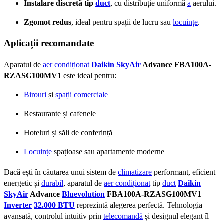
Instalare discretă tip
duct
, cu distribuție uniformă
a
aerului.
Zgomot redus
, ideal pentru spații de lucru sau
locuințe
.
Aplicații recomandate
Aparatul de
aer condiționat
Daikin
SkyAir
Advance FBA100A-
RZASG100MV1
este ideal pentru:
Birouri
și
spații comerciale
Restaurante și cafenele
Hoteluri și săli de conferință
Locuințe
spațioase sau apartamente moderne
Dacă ești în căutarea unui sistem de
climatizare
performant, eficient
energetic și
durabil
, aparatul de
aer condiționat
tip
duct
Daikin
SkyAir
Advance
Bluevolution
FBA100A-RZASG100MV1
Inverter
32.000 BTU
reprezintă alegerea perfectă. Tehnologia
avansată, controlul intuitiv prin
telecomandă
și designul elegant îl