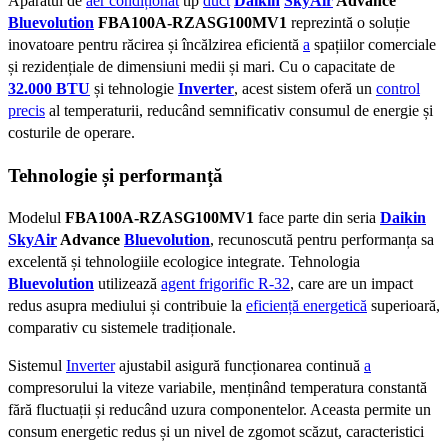
Aparatul de
aer condiționat
tip
duct
Daikin
SkyAir
Advance
Bluevolution
FBA100A-RZASG100MV1
reprezintă o soluție
inovatoare pentru răcirea și încălzirea eficientă
a
spațiilor comerciale
și rezidențiale de dimensiuni medii și mari. Cu o capacitate de
32.000 BTU
și tehnologie
Inverter
, acest sistem oferă un
control
precis
al temperaturii, reducând semnificativ consumul de energie și
costurile de operare.
Tehnologie și performanță
Modelul
FBA100A-RZASG100MV1
face parte din seria
Daikin
SkyAir
Advance
Bluevolution
, recunoscută pentru performanța sa
excelentă și tehnologiile ecologice integrate. Tehnologia
Bluevolution
utilizează
agent frigorific R-32
, care are un impact
redus asupra mediului și contribuie la
eficiență energetică
superioară,
comparativ cu sistemele tradiționale.
Sistemul
Inverter
ajustabil asigură funcționarea continuă
a
compresorului la viteze variabile, menținând temperatura constantă
fără fluctuații și reducând uzura componentelor. Aceasta permite un
consum energetic redus și un nivel de zgomot scăzut, caracteristici