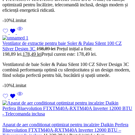
optimizată pentru încălzire, telecomandă inclusă, design modern și
eficiență energetică ridicată.
-10%
Limitat
Ventilator de extractie pentru baie Soler & Palau Silent 100 CZ
Silver Design 3C
198,89
lei
Prețul inițial a fost:
198,89 lei.
178,49
lei
Prețul curent este: 178,49 lei.
Ventilatorul de baie Soler & Palau Silent 100 CZ Silver Design 3C
combină performanța optimă cu silențiozitatea și un design modern,
fiind soluția perfectă pentru băi, bucătării și spații umede.
-10%
Limitat
Aparat de aer conditionat optimizat pentru incalzire Daikin Perfera
Bluevolution FTXTM40A-RXTM40A Inverter 12000 BTU –