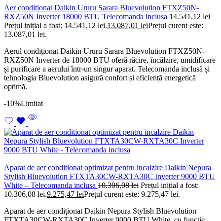
Aer conditionat Daikin Ururu Sarara Bluevolution FTXZ50N-
RXZ50N Inverter 18000 BTU Telecomanda inclusa
14.541,12
lei
Prețul inițial a fost: 14.541,12 lei.
13.087,01
lei
Prețul curent este:
13.087,01 lei.
Aerul condiționat Daikin Ururu Sarara Bluevolution FTXZ50N-
RXZ50N Inverter de 18000 BTU oferă răcire, încălzire, umidificare
și purificare a aerului într-un singur aparat. Telecomanda inclusă și
tehnologia Bluevolution asigură confort și eficiență energetică
optimă.
-10%
Limitat
Aparat de aer conditionat optimizat pentru incalzire Daikin Nepura
Stylish Bluevolution FTXTA30CW-RXTA30C Inverter 9000 BTU
White – Telecomanda inclusa
10.306,08
lei
Prețul inițial a fost:
10.306,08 lei.
9.275,47
lei
Prețul curent este: 9.275,47 lei.
Aparat de aer condiționat Daikin Nepura Stylish Bluevolution
FTXTA30CW-RXTA30C Inverter 9000 BTU White, cu funcție