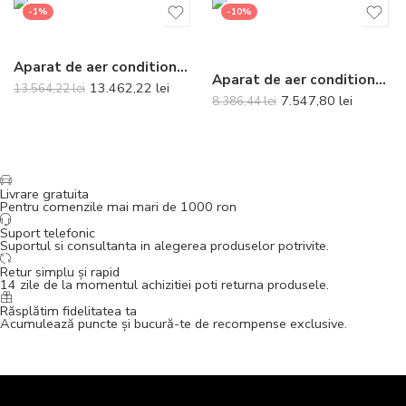
-1%
-10%
Aparat de aer conditionat tip caseta Gree R32 GUD100T-A-T-GUD100W-NhA-T Inverter 34000 BTU
Aparat de aer conditionat Daikin Comfora Bluevolution FTXP60N-RXP60N Inverter 21000 BTU – Telecomanda inclusa
13.462,22
lei
13.564,22
lei
7.547,80
lei
8.386,44
lei
Livrare gratuita
Pentru comenzile mai mari de 1000 ron
Suport telefonic
Suportul si consultanta in alegerea produselor potrivite.
Retur simplu și rapid
14 zile de la momentul achizitiei poti returna produsele.
Răsplătim fidelitatea ta
Acumulează puncte și bucură-te de recompense exclusive.