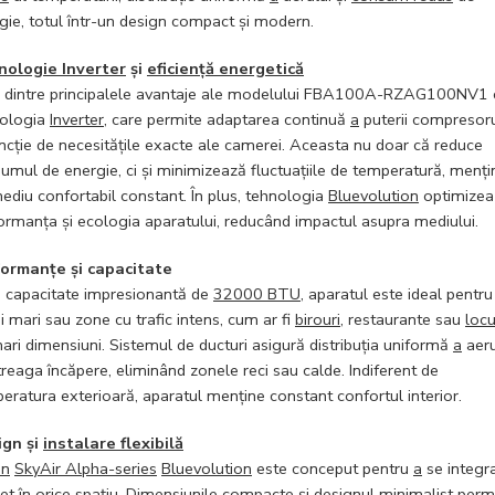
gie, totul într-un design compact și modern.
nologie Inverter
și
eficiență energetică
 dintre principalele avantaje ale modelului FBA100A-RZAG100NV1 
ologia
Inverter
, care permite adaptarea continuă
a
puterii compresoru
uncție de necesitățile exacte ale camerei. Aceasta nu doar că reduce
umul de energie, ci și minimizează fluctuațiile de temperatură, menț
ediu confortabil constant. În plus, tehnologia
Bluevolution
optimizea
ormanța și ecologia aparatului, reducând impactul asupra mediului.
ormanțe și capacitate
 capacitate impresionantă de
32000 BTU
, aparatul este ideal pentru
ii mari sau zone cu trafic intens, cum ar fi
birouri
, restaurante sau
locu
ari dimensiuni. Sistemul de ducturi asigură distribuția uniformă
a
aeru
ntreaga încăpere, eliminând zonele reci sau calde. Indiferent de
eratura exterioară, aparatul menține constant confortul interior.
ign și
instalare flexibilă
in
SkyAir Alpha-series
Bluevolution
este conceput pentru
a
se integr
ret în orice spațiu. Dimensiunile compacte și designul minimalist perm