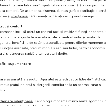
alarea în tavane false sau în spații tehnice reduse, fără
a
compromite
tica camerei. De asemenea, sistemul
duct
asigură o distribuție
a
aerul
ormă și
silențioasă
, fără curenți neplăcuți sau zgomot deranjant.
rol și
confort
comanda inclusă oferă un control facil și intuitiv al funcțiilor aparatulu
izatorul poate ajusta temperatura, viteza ventilatorului și modul de
ționare, beneficiind de setări personalizate pentru diferite momente a
i. Funcțiile avansate, precum modul sleep sau turbo, permit economisi
giei și atingerea rapidă
a
temperaturii dorite.
ficii suplimentare
trare avansată
a
aerului:
Aparatul este echipat cu filtre de înaltă cal
 reduc praful, polenul și alergenii, contribuind la un aer mai curat și
tos.
ționare silențioasă
:
Tehnologia modernă minimizează zgomotul 