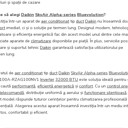
luri și spații de cazare
e să alegi
Daikin
SkyAir Alpha-series
Bluevolution
?
stiția într-un aparat de
aer condiționat
tip
duct
Daikin
nu înseamnă do
ort
imediat, ci și o soluție pe termen lung. Designul modern, tehnolo
atoare și eficiența energetică fac din acest model unul dintre cele ma
ciate aparate de
climatizare
disponibile pe piață. În plus, serviciile pos
are și suportul tehnic
Daikin
garantează satisfacția utilizatorului pe
en lung.
atul de
aer condiționat
tip
duct
Daikin
SkyAir Alpha-series
Bluevolut
100A-RZAG100NV1
Inverter
32000 BTU
este soluția ideală pentru 
 caută
performanță
,
eficiență energetică
și
confort
. Cu un
control pre
telecomandă
, distribuție uniformă
a
aerului și
funcționare silențioasă
,
t model răspunde tuturor cerințelor pentru climatizarea profesională
dențială. Alegerea acestui aparat înseamnă investiția într-un mediu int
os, confortabil și eficient.