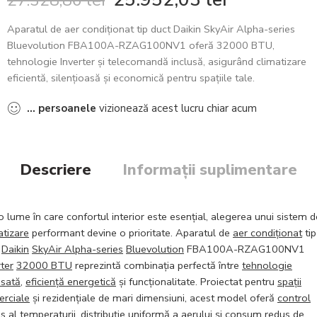
27.328,86
lei
Aparatul de aer condiționat tip duct Daikin SkyAir Alpha-series
Bluevolution FBA100A-RZAG100NV1 oferă 32000 BTU,
tehnologie Inverter și telecomandă inclusă, asigurând climatizare
eficientă, silențioasă și economică pentru spațiile tale.
...
persoanele
vizionează acest lucru chiar acum
Descriere
Informații suplimentare
-o lume în care confortul interior este esențial, alegerea unui sistem d
atizare
performant devine o prioritate. Aparatul de
aer condiționat
tip
Daikin
SkyAir Alpha-series
Bluevolution
FBA100A-RZAG100NV1
rter
32000 BTU
reprezintă combinația perfectă între
tehnologie
sată
,
eficiență energetică
și funcționalitate. Proiectat pentru
spații
rciale
și rezidențiale de mari dimensiuni, acest model oferă
control
is
al temperaturii, distribuție uniformă
a
aerului și
consum redus
de