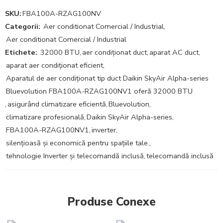
SKU:
FBA100A-RZAG100NV
Categorii:
Aer conditionat Comercial / Industrial
,
Aer conditionat Comercial / Industrial
Etichete:
32000 BTU
,
aer condiționat duct
,
aparat AC duct
,
aparat aer condiționat eficient
,
Aparatul de aer condiționat tip duct Daikin SkyAir Alpha-series
Bluevolution FBA100A-RZAG100NV1 oferă 32000 BTU
,
asigurând climatizare eficientă
,
Bluevolution
,
climatizare profesională
,
Daikin SkyAir Alpha-series
,
FBA100A-RZAG100NV1
,
inverter
,
silențioasă și economică pentru spațiile tale.
,
tehnologie Inverter și telecomandă inclusă
,
telecomandă inclusă
Produse Conexe