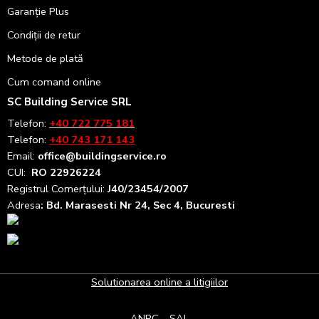
Garanție Plus
Condiții de retur
Metode de plată
Cum comand online
SC Building Service SRL
Telefon:
+40 722 775 181
Telefon:
+40 743 171 143
Email:
office@buildingservice.ro
CUI:
RO 22926224
Registrul
Comerțului
:
J40/23454/2007
Adresa
: Bd. Marasesti Nr 24, Sec 4, Bucuresti
Solutionarea online a litigiilor
ANPC – SAL