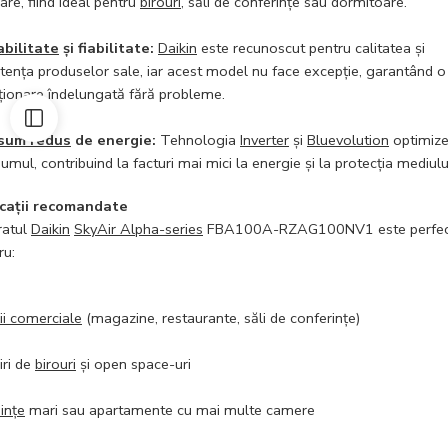
are, fiind ideal pentru
birouri
, săli de conferințe sau dormitoare.
bilitate
și fiabilitate:
Daikin
este recunoscut pentru calitatea și
stența produselor sale, iar acest model nu face excepție, garantând o
ționare îndelungată fără probleme.
sum redus
de energie:
Tehnologia
Inverter
și
Bluevolution
optimiz
umul, contribuind la facturi mai mici la energie și la protecția mediulu
icații recomandate
ratul
Daikin
SkyAir Alpha-series
FBA100A-RZAG100NV1 este perfec
ru:
ii comerciale
(magazine, restaurante, săli de conferințe)
iri de
birouri
și open space-uri
ințe
mari sau apartamente cu mai multe camere