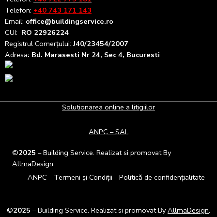
Telefon:
+40 743 171 143
Email:
office@buildingservice.ro
CUI:
RO 22926224
Registrul
Comerțului
:
J40/23454/2007
Adresa
: Bd. Marasesti Nr 24, Sec 4, Bucuresti
Solutionarea online a litigiilor
ANPC – SAL
©
2025
– Building Service. Realizat si promovat By
AllmaDesign
.
ANPC
Termeni și Condiții
Politică de confidențialitate
©
2025
– Building Service. Realizat si promovat By
AllmaDesign
.