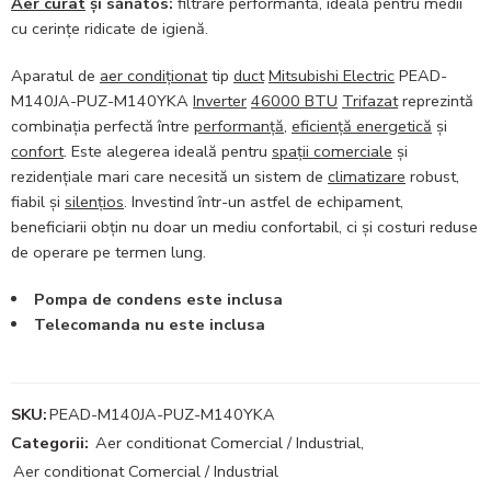
Aer curat
și sănătos:
filtrare performantă, ideală pentru medii
cu cerințe ridicate de igienă.
Aparatul de
aer condiționat
tip
duct
Mitsubishi Electric
PEAD-
M140JA-PUZ-M140YKA
Inverter
46000 BTU
Trifazat
reprezintă
combinația perfectă între
performanță
,
eficiență energetică
și
confort
. Este alegerea ideală pentru
spații comerciale
și
rezidențiale mari care necesită un sistem de
climatizare
robust,
fiabil și
silențios
. Investind într-un astfel de echipament,
beneficiarii obțin nu doar un mediu confortabil, ci și costuri reduse
de operare pe termen lung.
Pompa de condens este inclusa
Telecomanda nu este inclusa
SKU:
PEAD-M140JA-PUZ-M140YKA
Categorii:
Aer conditionat Comercial / Industrial
,
Aer conditionat Comercial / Industrial