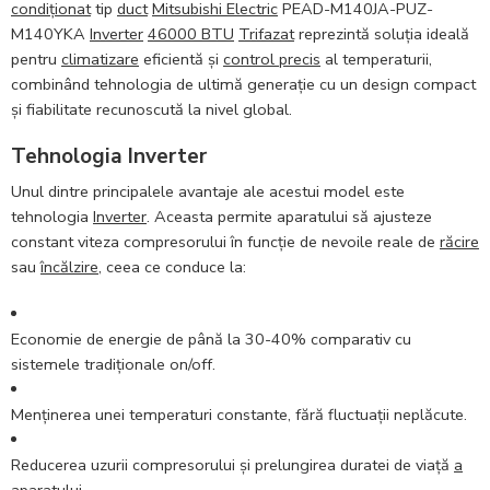
condiționat
tip
duct
Mitsubishi Electric
PEAD-M140JA-PUZ-
M140YKA
Inverter
46000 BTU
Trifazat
reprezintă soluția ideală
pentru
climatizare
eficientă și
control precis
al temperaturii,
combinând tehnologia de ultimă generație cu un design compact
și fiabilitate recunoscută la nivel global.
Tehnologia Inverter
Unul dintre principalele avantaje ale acestui model este
tehnologia
Inverter
. Aceasta permite aparatului să ajusteze
constant viteza compresorului în funcție de nevoile reale de
răcire
sau
încălzire
, ceea ce conduce la:
Economie de energie de până la 30-40% comparativ cu
sistemele tradiționale on/off.
Menținerea unei temperaturi constante, fără fluctuații neplăcute.
Reducerea uzurii compresorului și prelungirea duratei de viață
a
aparatului.