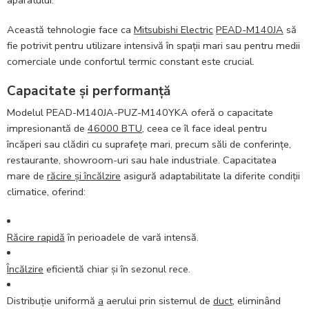
Această tehnologie face ca
Mitsubishi Electric
PEAD-M140JA
să
fie potrivit pentru utilizare intensivă în spații mari sau pentru medii
comerciale unde confortul termic constant este crucial.
Capacitate și performanță
Modelul PEAD-M140JA-PUZ-M140YKA oferă o capacitate
impresionantă de
46000 BTU
, ceea ce îl face ideal pentru
încăperi sau clădiri cu suprafețe mari, precum săli de conferințe,
restaurante, showroom-uri sau hale industriale. Capacitatea
mare de
răcire și încălzire
asigură adaptabilitate la diferite condiții
climatice, oferind:
Răcire rapidă
în perioadele de vară intensă.
Încălzire
eficientă chiar și în sezonul rece.
Distribuție uniformă
a
aerului prin sistemul de
duct
, eliminând