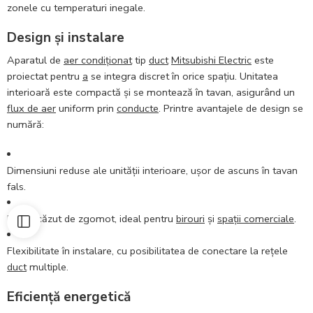
zonele cu temperaturi inegale.
Design și instalare
Aparatul de
aer condiționat
tip
duct
Mitsubishi Electric
este
proiectat pentru
a
se integra discret în orice spațiu. Unitatea
interioară este compactă și se montează în tavan, asigurând un
flux de aer
uniform prin
conducte
. Printre avantajele de design se
numără:
Dimensiuni reduse ale unității interioare, ușor de ascuns în tavan
fals.
Nivel scăzut de zgomot, ideal pentru
birouri
și
spații comerciale
.
Flexibilitate în instalare, cu posibilitatea de conectare la rețele
duct
multiple.
Eficiență energetică