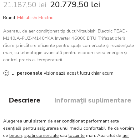
20.779,50
lei
21.187,50
lei
Brand:
Mitsubishi Electric
Aparatul de aer condiționat tip duct Mitsubishi Electric PEAD-
M140JA-PUZ-M140YKA Inverter 46000 BTU Trifazat oferă
răcire și încălzire eficiente pentru spații comerciale și rezidențiale
mari, cu tehnologie avansată pentru economisirea energiei și
control precis al temperaturii.
...
persoanele
vizionează acest lucru chiar acum
Descriere
Informații suplimentare
Alegerea unui sistem de
aer condiționat performant
este
esențială pentru asigurarea unui mediu confortabil, fie că vorbim
de
birouri
,
spații comerciale
sau
locuințe
mari. Aparatul de
aer