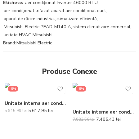
Etichete:
aer condiționat Inverter 46000 BTU
,
aer condiționat trifazat
,
aparat aer condiționat duct
,
aparat de răcire industrial
,
climatizare eficientă
,
Mitsubishi Electric PEAD-M140JA
,
sistem climatizare comercial
,
unitate HVAC Mitsubishi
Brand:
Mitsubishi Electric
Produse Conexe
-5%
-5%
Unitate interna aer conditionat tip caseta Daikin FFA50A9 18000 BTU
5.617,95
lei
5.915,99
lei
Unitate interna aer conditionat tip duct Daikin Bluevolution FDXM60F9 21000 BTU – Telecomanda inclusa
7.485,43
lei
7.882,56
lei