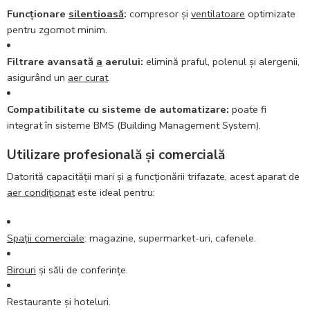
Funcționare
silentioasă
:
compresor și
ventilatoare
optimizate
pentru zgomot minim.
Filtrare avansată
a
aerului:
elimină praful, polenul și alergenii,
asigurând un
aer curat
.
Compatibilitate cu sisteme de automatizare:
poate fi
integrat în sisteme BMS (Building Management System).
Utilizare profesională și comercială
Datorită capacității mari și
a
funcționării trifazate, acest aparat de
aer condiționat
este ideal pentru:
Spații comerciale
: magazine, supermarket-uri, cafenele.
Birouri
și săli de conferințe.
Restaurante și hoteluri.