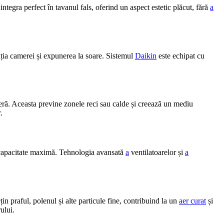
integra perfect în tavanul fals, oferind un aspect estetic plăcut, fără
a
lația camerei și expunerea la soare. Sistemul
Daikin
este echipat cu
eră. Aceasta previne zonele reci sau calde și creează un mediu
.
a capacitate maximă. Tehnologia avansată
a
ventilatoarelor și
a
n praful, polenul și alte particule fine, contribuind la un
aer curat
și
ului.