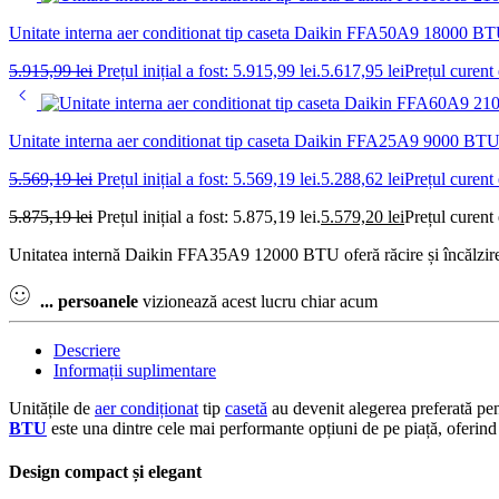
Unitate interna aer conditionat tip caseta Daikin FFA50A9 18000 B
5.915,99
lei
Prețul inițial a fost: 5.915,99 lei.
5.617,95
lei
Prețul curent 
Unitate interna aer conditionat tip caseta Daikin FFA25A9 9000 BT
5.569,19
lei
Prețul inițial a fost: 5.569,19 lei.
5.288,62
lei
Prețul curent 
5.875,19
lei
Prețul inițial a fost: 5.875,19 lei.
5.579,20
lei
Prețul curent 
Unitatea internă Daikin FFA35A9 12000 BTU oferă răcire și încălzire ef
...
persoanele
vizionează acest lucru chiar acum
Descriere
Informații suplimentare
Unitățile de
aer condiționat
tip
casetă
au devenit alegerea preferată pe
BTU
este una dintre cele mai performante opțiuni de pe piață, oferind
Design compact și elegant