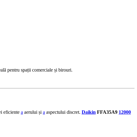
lă pentru spații comerciale și birouri.
ei eficiente
a
aerului și
a
aspectului discret.
Daikin
FFA35A9
12000