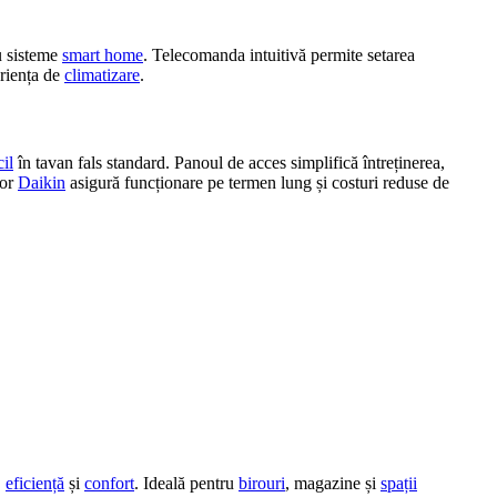
u sisteme
smart home
. Telecomanda intuitivă permite setarea
eriența de
climatizare
.
il
în tavan fals standard. Panoul de acces simplifică întreținerea,
lor
Daikin
asigură funcționare pe termen lung și costuri reduse de
,
eficiență
și
confort
. Ideală pentru
birouri
, magazine și
spații