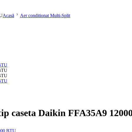
TU
Acasă
Aer conditionat Multi-Split
t tip caseta Daikin FFA35A9 120