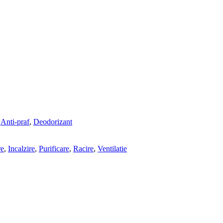
,
Anti-praf
,
Deodorizant
re
,
Incalzire
,
Purificare
,
Racire
,
Ventilatie