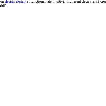
u un
design elegant
și funcționalitate intuitivă. Indiferent dacă vrei să c
bilă.