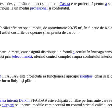
te designul său compact și modern.
Caseta
este proiectată pentru
a
se 
ntribuie la un mediu
profesional
și confortabil.
încălzi eficient spații medii, de aproximativ 20-35 m², în funcție de izo
 astfel costurile de operare și amprenta de carbon.
atru direcții, care asigură distribuția uniformă
a
aerului în întreaga cam
ință prin
telecomandă
, oferind control complet asupra confortului interior
n
FFA35A9 este proiectată să funcționeze aproape
silențios
, chiar și l
ucru liniștit și plăcut.
atea internă
Daikin
FFA35A9 este echipată cu filtre performante care reți
la
alergeni
sau pentru mediile care necesită un control strict al calității aer