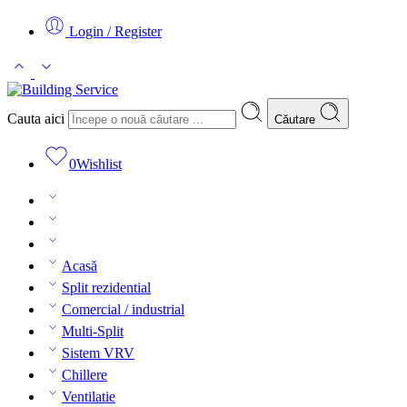
Login / Register
Cauta aici
Căutare
0
Wishlist
Acasă
Split rezidential
Comercial / industrial
Multi-Split
Sistem VRV
Chillere
Ventilatie