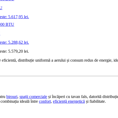
TU
este: 5.617,95 lei.
U
este: 5.288,62 lei.
este: 5.579,20 lei.
icientă, distribuție uniformă a aerului și consum redus de energie, idea
ntru
birouri
,
spații comerciale
și încăperi cu tavan fals, datorită distribuți
 combinația ideală între
confort
,
eficiență energetică
și fiabilitate.