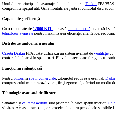
Unul dintre principalele avantaje ale unității interne
Daikin
FFA35A9 es
compromite spațiul util. Grila frontală elegantă și controlul discret co
Capacitate și eficiență
Cu o capacitate de
12000 BTU
, această
unitate internă
poate răci sau 
tehnologii avansate
pentru maximizarea eficienței energetice, reducând
Distribuție uniformă a aerului
Caseta
Daikin
FFA35A9 utilizează un sistem avansat de
ventilație
cu p
confortabil chiar și în spații mari. Fluxul de aer poate fi reglat cu ușur
Funcționare silențioasă
Pentru
birouri
și
spații comerciale
, zgomotul redus este esențial.
Daiki
compresorului minimizează vibrațiile și zgomotul, oferind un mediu de l
Tehnologie avansată de filtrare
Sănătatea și
calitatea aerului
sunt priorități în orice spațiu interior.
Unit
sănătos. Aceasta este o alegere excelentă pentru persoanele sensibile 