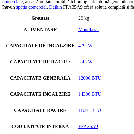
comerciale
, această unitate combină tehnologia de ultimă generație c
într-un
spațiu comercial
,
Daikin
FFA35A9 oferă soluția completă și fia
Greutate
20 kg
ALIMENTARE
Monofazat
CAPACITATE DE INCALZIRE
4.2 kW
CAPACITATE DE RACIRE
3.4 kW
CAPACITATE GENERALA
12000 BTU
CAPACITATE INCALZIRE
14330 BTU
CAPACITATE RACIRE
11601 BTU
COD UNITATE INTERNA
FFA35A9