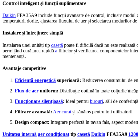
Control inteligent și funcții suplimentare
Daikin
FFA35A9 include funcții avansate de control, inclusiv modul
temperaturii dorite, ajustarea fluxului de aer și selectarea modurilor de
Instalare și întreținere simplă
Instalarea unei unități tip
casetă
poate fi dificilă dacă nu este realizată 
permițând curățarea rapidă
a
filtrelor și verificarea componentelor int
mentenanță.
Avantaje competitive
Eficiență energetică
superioară:
Reducerea consumului de en
Flux de aer
uniform:
Distribuție optimă în toate colțurile încăp
Funcționare silențioasă
:
Ideal pentru
birouri
, săli de conferinț
Filtrare avansată:
Aer curat
și sănătos pentru toți utilizatorii.
Design compact:
Integrare perfectă în tavan fals, aspect modern
Unitatea internă
aer condiționat
tip
casetă
Daikin
FFA35A9
120