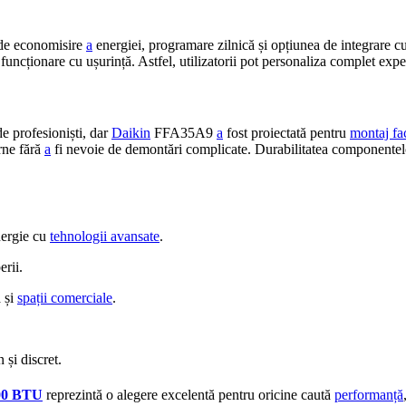
 de economisire
a
energiei, programare zilnică și opțiunea de integrare c
 funcționare cu ușurință. Astfel, utilizatorii pot personaliza complet exp
de profesioniști, dar
Daikin
FFA35A9
a
fost proiectată pentru
montaj fac
erne fără
a
fi nevoie de demontări complicate. Durabilitatea componente
ergie cu
tehnologii avansate
.
erii.
ă și
spații comerciale
.
 și discret.
00 BTU
reprezintă o alegere excelentă pentru oricine caută
performanță