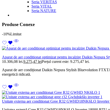
Seria VERITAS
Seria VITAL
Seria NATURE
Produse Conexe
-10%
Limitat
Aparat de aer conditionat optimizat pentru incalzire Daikin Nep
10.306,08 lei.
9.275,47
lei
Prețul curent este: 9.275,47 lei.
Aparat de aer condiționat Daikin Nepura Stylish Bluevolution FTXT
energetică ridicată.
Unitate externa aer conditionat Gree R32 GWHD18NK6LO Invert
Unitatea externă Gree R32 GWHD18NK6LO Inverter 18000 BTU oferă perf