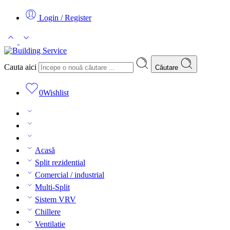
Login / Register
Cauta aici
Căutare
0
Wishlist
Acasă
Split rezidential
Comercial / industrial
Multi-Split
Sistem VRV
Chillere
Ventilatie