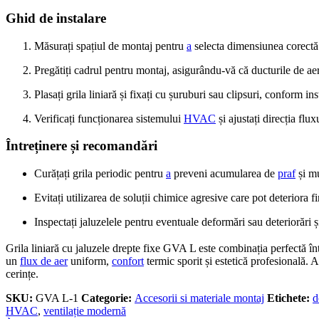
Ghid de instalare
Măsurați spațiul de montaj pentru
a
selecta dimensiunea corect
Pregătiți cadrul pentru montaj, asigurându-vă că ducturile de aer
Plasați grila liniară și fixați cu șuruburi sau clipsuri, conform in
Verificați funcționarea sistemului
HVAC
și ajustați direcția flu
Întreținere și recomandări
Curățați grila periodic pentru
a
preveni acumularea de
praf
și mu
Evitați utilizarea de soluții chimice agresive care pot deteriora fi
Inspectați jaluzelele pentru eventuale deformări sau deteriorări 
Grila liniară cu jaluzele drepte fixe GVA L este combinația perfectă înt
un
flux de aer
uniform,
confort
termic sporit și estetică profesională. 
cerințe.
SKU:
GVA L-1
Categorie:
Accesorii si materiale montaj
Etichete:
d
HVAC
,
ventilație modernă