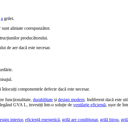
ă
a
grilei.
 sunt aliniate corespunzător.
strucțiunilor producătorului.
xului de aer dacă este necesar.
rdărie.
nisajul.
și înlocuiți componentele defecte dacă este necesar.
re funcționalitate,
durabilitate
și
design modern
. Indiferent dacă este uti
Alegând GVA L, investiți într-o soluție de
ventilație eficientă
, ușor de în
esign interior
,
eficiență energetică
,
grilă aer condiționat
,
grilă birou
,
gril