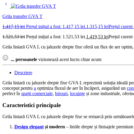
Grila transfer GVA T
1.417,15
lei
Prețul inițial a fost: 1.417,15 lei.
1.315,15
lei
Prețul curent 
1.521,53
lei
Prețul inițial a fost: 1.521,53 lei.
1.419,53
lei
Prețul curent 
Grila liniară GVA L cu jaluzele drepte fixe oferă un flux de aer optim, 
...
persoanele
vizionează acest lucru chiar acum
Descriere
Grila liniară cu jaluzele drepte fixe GVA L reprezintă soluția ideală p
conceput pentru
a
optimiza fluxul de aer în încăperi, asigurând un
con
perfect în
spații comerciale
,
birouri
,
locuințe
și zone industriale, oferi
Caracteristici principale
Grila liniară GVA L cu jaluzele drepte fixe se remarcă prin următoarele 
Design elegant
și modern
– liniile drepte și finisajele premium