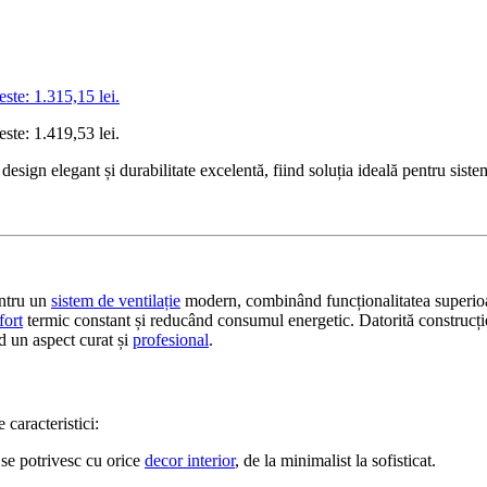
este: 1.315,15 lei.
este: 1.419,53 lei.
design elegant și durabilitate excelentă, fiind soluția ideală pentru sist
entru un
sistem de ventilație
modern, combinând funcționalitatea superio
fort
termic constant și reducând consumul energetic. Datorită construcției
nd un aspect curat și
profesional
.
caracteristici:
 se potrivesc cu orice
decor interior
, de la minimalist la sofisticat.