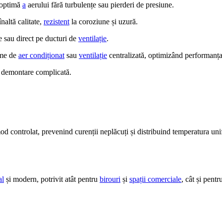
a optimă
a
aerului fără turbulențe sau pierderi de presiune.
naltă calitate,
rezistent
la coroziune și uzură.
e sau direct pe ducturi de
ventilație
.
eme de
aer condiționat
sau
ventilație
centralizată, optimizând performanța
 demontare complicată.
od controlat, prevenind curenții neplăcuți și distribuind temperatura u
al
și modern, potrivit atât pentru
birouri
și
spații comerciale
, cât și pent