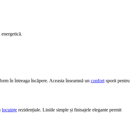
 energetică.
niform în întreaga încăpere. Aceasta înseamnă un
confort
sporit pentru
ru
locuințe
rezidențiale. Liniile simple și finisajele elegante permit