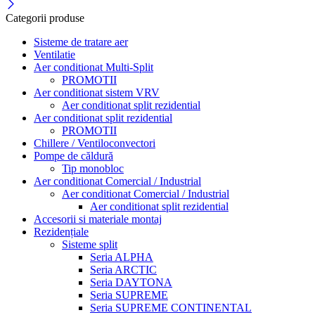
Categorii produse
Sisteme de tratare aer
Ventilatie
Aer conditionat Multi-Split
PROMOTII
Aer conditionat sistem VRV
Aer conditionat split rezidential
Aer conditionat split rezidential
PROMOTII
Chillere / Ventiloconvectori
Pompe de căldură
Tip monobloc
Aer conditionat Comercial / Industrial
Aer conditionat Comercial / Industrial
Aer conditionat split rezidential
Accesorii si materiale montaj
Rezidențiale
Sisteme split
Seria ALPHA
Seria ARCTIC
Seria DAYTONA
Seria SUPREME
Seria SUPREME CONTINENTAL