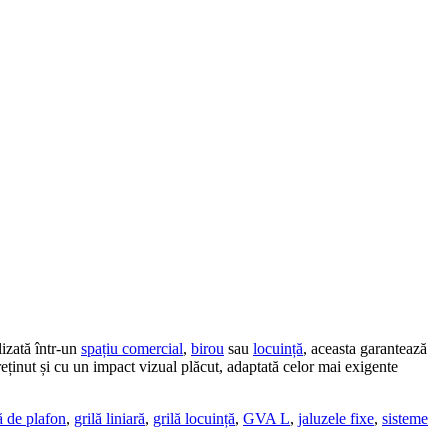
lizată într-un
spațiu comercial
,
birou
sau
locuință
, aceasta garantează
treținut și cu un impact vizual plăcut, adaptată celor mai exigente
ă de plafon
,
grilă liniară
,
grilă locuință
,
GVA L
,
jaluzele fixe
,
sisteme