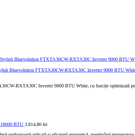
ura Stylish Bluevolution FTXTA30CW-RXTA30C Inverter 9000 BTU Whit
A30CW-RXTA30C Inverter 9000 BTU White, cu funcție optimizată pentru
er 18000 BTU
3.814,80
lei
ormanță ridicată și eficiență energetică, menținând temperatura opti