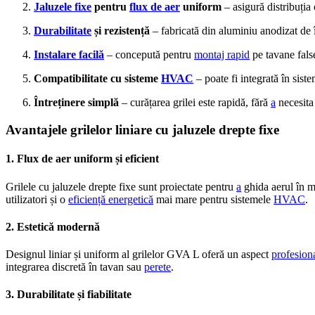
Jaluzele fixe
pentru
flux de aer
uniform
– asigură distribuți
Durabilitate
și rezistență
– fabricată din aluminiu anodizat de î
Instalare facilă
– concepută pentru
montaj rapid
pe tavane fals
Compatibilitate cu sisteme
HVAC
– poate fi integrată în sist
Întreținere simplă
– curățarea grilei este rapidă, fără
a
necesita
Avantajele grilelor liniare cu jaluzele drepte fixe
1. Flux de aer uniform și eficient
Grilele cu jaluzele drepte fixe sunt proiectate pentru
a
ghida aerul în m
utilizatori și o
eficiență energetică
mai mare pentru sistemele
HVAC
.
2. Estetică modernă
Designul liniar și uniform al grilelor GVA L oferă un aspect
profesion
integrarea discretă în tavan sau
perete
.
3. Durabilitate și fiabilitate