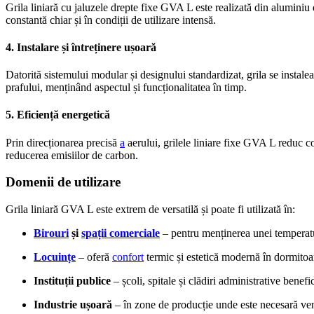
Grila liniară cu jaluzele drepte fixe GVA L este realizată din aluminiu 
constantă chiar și în condiții de utilizare intensă.
4. Instalare și întreținere ușoară
Datorită sistemului modular și designului standardizat, grila se instale
prafului, menținând aspectul și funcționalitatea în timp.
5. Eficiență energetică
Prin direcționarea precisă
a
aerului, grilele liniare fixe GVA L reduc 
reducerea emisiilor de carbon.
Domenii de utilizare
Grila liniară GVA L este extrem de versatilă și poate fi utilizată în:
Birouri
și
spații comerciale
– pentru menținerea unei temperatu
Locuințe
– oferă
confort
termic și estetică modernă în dormitoar
Instituții publice
– școli, spitale și clădiri administrative benef
Industrie ușoară
– în zone de producție unde este necesară ven