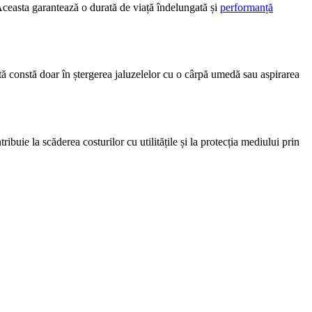
Aceasta garantează o durată de viață îndelungată și
performanță
ată constă doar în ștergerea jaluzelelor cu o cârpă umedă sau aspirarea
ribuie la scăderea costurilor cu utilitățile și la protecția mediului prin