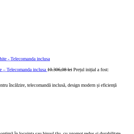
e – Telecomanda inclusa
10.306,08
lei
Prețul inițial a fost:
 încălzire, telecomandă inclusă, design modern și eficiență
mă în locuința sau biroul tău, cu zgomot redus și durabilitate