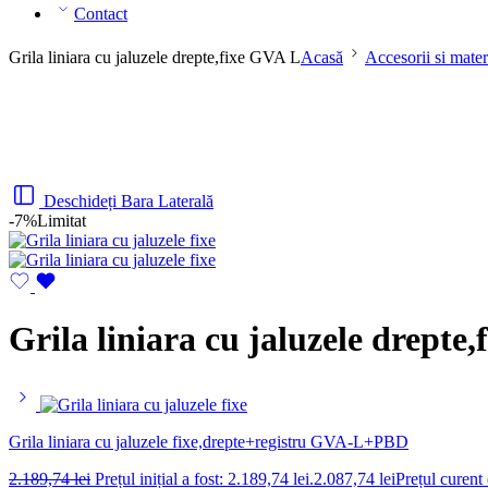
Contact
Grila liniara cu jaluzele drepte,fixe GVA L
Acasă
Accesorii si mater
Deschideți Bara Laterală
-7%
Limitat
Grila liniara cu jaluzele drepte
Grila liniara cu jaluzele fixe,drepte+registru GVA-L+PBD
2.189,74
lei
Prețul inițial a fost: 2.189,74 lei.
2.087,74
lei
Prețul curent 