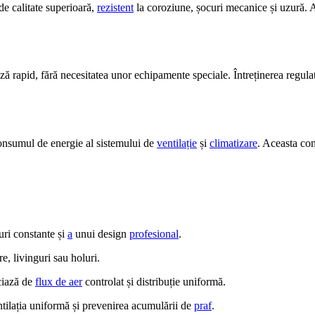
de calitate superioară,
rezistent
la coroziune, șocuri mecanice și uzură. 
ază rapid, fără necesitatea unor echipamente speciale. Întreținerea regul
consumul de energie al sistemului de
ventilație
și
climatizare
. Aceasta cont
ri constante și
a
unui design
profesional
.
e, livinguri sau holuri.
iciază de
flux de aer
controlat și distribuție uniformă.
tilația uniformă și prevenirea acumulării de
praf
.