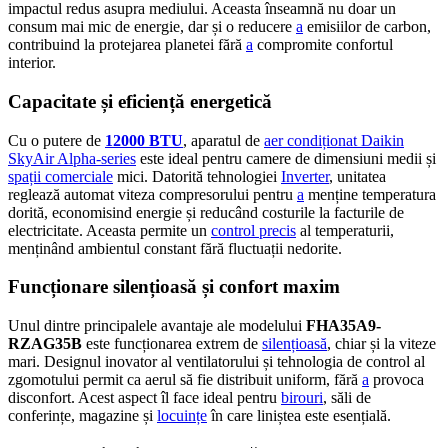
impactul redus asupra mediului. Aceasta înseamnă nu doar un
consum mai mic de energie, dar și o reducere
a
emisiilor de carbon,
contribuind la protejarea planetei fără
a
compromite confortul
interior.
Capacitate și eficiență energetică
Cu o putere de
12000 BTU
, aparatul de
aer condiționat Daikin
SkyAir Alpha-series
este ideal pentru camere de dimensiuni medii și
spații comerciale
mici. Datorită tehnologiei
Inverter
, unitatea
reglează automat viteza compresorului pentru
a
menține temperatura
dorită, economisind energie și reducând costurile la facturile de
electricitate. Aceasta permite un
control precis
al temperaturii,
menținând ambientul constant fără fluctuații nedorite.
Funcționare silențioasă și confort maxim
Unul dintre principalele avantaje ale modelului
FHA35A9-
RZAG35B
este funcționarea extrem de
silențioasă
, chiar și la viteze
mari. Designul inovator al ventilatorului și tehnologia de control al
zgomotului permit ca aerul să fie distribuit uniform, fără
a
provoca
disconfort. Acest aspect îl face ideal pentru
birouri
, săli de
conferințe, magazine și
locuințe
în care liniștea este esențială.