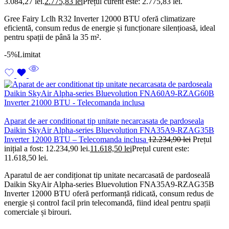
3.084,27 lei.
2.775,83
lei
Prețul curent este: 2.775,83 lei.
Gree Fairy Lclh R32 Inverter 12000 BTU oferă climatizare
eficientă, consum redus de energie și funcționare silențioasă, ideal
pentru spații de până la 35 m².
-5%
Limitat
Aparat de aer conditionat tip unitate necarcasata de pardoseala
Daikin SkyAir Alpha-series Bluevolution FNA35A9-RZAG35B
Inverter 12000 BTU – Telecomanda inclusa
12.234,90
lei
Prețul
inițial a fost: 12.234,90 lei.
11.618,50
lei
Prețul curent este:
11.618,50 lei.
Aparatul de aer condiționat tip unitate necarcasată de pardoseală
Daikin SkyAir Alpha-series Bluevolution FNA35A9-RZAG35B
Inverter 12000 BTU oferă performanță ridicată, consum redus de
energie și control facil prin telecomandă, fiind ideal pentru spații
comerciale și birouri.