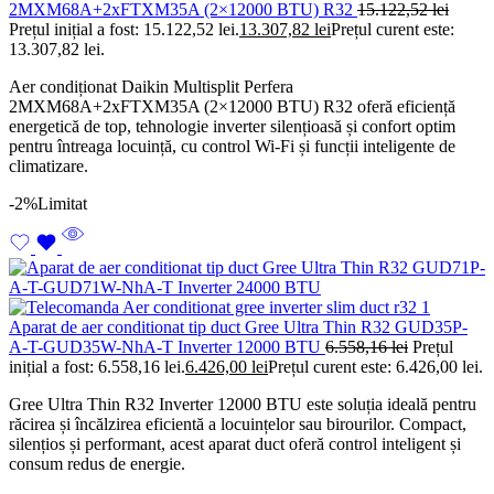
2MXM68A+2xFTXM35A (2×12000 BTU) R32
15.122,52
lei
Prețul inițial a fost: 15.122,52 lei.
13.307,82
lei
Prețul curent este:
13.307,82 lei.
Aer condiționat Daikin Multisplit Perfera
2MXM68A+2xFTXM35A (2×12000 BTU) R32 oferă eficiență
energetică de top, tehnologie inverter silențioasă și confort optim
pentru întreaga locuință, cu control Wi-Fi și funcții inteligente de
climatizare.
-2%
Limitat
Aparat de aer conditionat tip duct Gree Ultra Thin R32 GUD35P-
A-T-GUD35W-NhA-T Inverter 12000 BTU
6.558,16
lei
Prețul
inițial a fost: 6.558,16 lei.
6.426,00
lei
Prețul curent este: 6.426,00 lei.
Gree Ultra Thin R32 Inverter 12000 BTU este soluția ideală pentru
răcirea și încălzirea eficientă a locuințelor sau birourilor. Compact,
silențios și performant, acest aparat duct oferă control inteligent și
consum redus de energie.