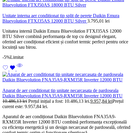
Unitate interna aer conditionat tip split de perete Daikin Emura
Bluevolution FTXJ35AS 12000 BTU Silver
3.795,01
lei
Unitatea internă Daikin Emura Bluevolution FTXJ35AS 12000
BTU Silver combină performanța de top cu designul elegant,
oferind aer condiționat eficient și confort termic perfect pentru orice
locuință sau birou.
-5%
Limitat
Aparat de aer conditionat tip unitate necarcasata de pardoseala
Daikin Bluevolution FNA35A9-RXM35R Inverter 12000 BTU
10.486,13
lei
Prețul inițial a fost: 10.486,13 lei.
9.957,84
lei
Prețul
curent este: 9.957,84 lei.
Aparatul de aer condiționat Daikin Bluevolution FNA35A9-
RXM35R Inverter 12000 BTU combină performanța excepțională
cu eficiența energetică și un design necarcasat de pardoseală, oferind
confort termic optim și funcționare silențioasă.