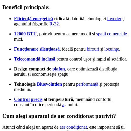
Beneficii principale:
Eficiență energetică
ridicată
datorită tehnologiei
Inverter
și
agentului frigorific
R-32
.
12000 BTU
, potrivit pentru camere medii și
spații comerciale
mici.
Funcționare silențioasă
, ideală pentru
birouri
și
locuințe
.
Telecomandă inclusă
pentru control ușor și rapid al setărilor.
Design compact de
plafon
, care optimizează distribuția
aerului și economisește spațiu.
Tehnologie
Bluevolution
pentru
performanță
și protecția
mediului.
Control precis
al temperaturii
, menținând confortul
constant în orice perioadă
a
anului.
Cum alegi aparatul de aer condiționat potrivit?
Atunci când alegi un aparat de
aer condiționat
, este important să ții