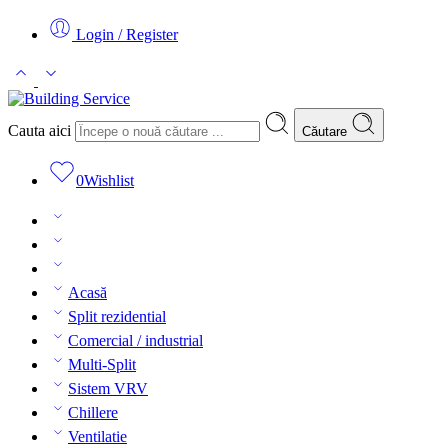
Login / Register
Cauta aici
Căutare
0
Wishlist
Acasă
Split rezidential
Comercial / industrial
Multi-Split
Sistem VRV
Chillere
Ventilatie