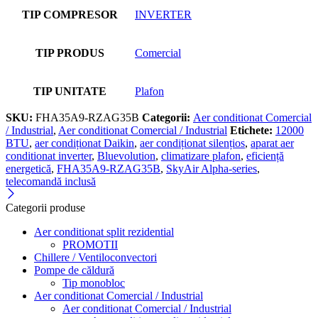
TIP COMPRESOR
INVERTER
TIP PRODUS
Comercial
TIP UNITATE
Plafon
SKU:
FHA35A9-RZAG35B
Categorii:
Aer conditionat Comercial
/ Industrial
,
Aer conditionat Comercial / Industrial
Etichete:
12000
BTU
,
aer condiționat Daikin
,
aer condiționat silențios
,
aparat aer
conditionat inverter
,
Bluevolution
,
climatizare plafon
,
eficiență
energetică
,
FHA35A9-RZAG35B
,
SkyAir Alpha-series
,
telecomandă inclusă
Categorii produse
Aer conditionat split rezidential
PROMOTII
Chillere / Ventiloconvectori
Pompe de căldură
Tip monobloc
Aer conditionat Comercial / Industrial
Aer conditionat Comercial / Industrial