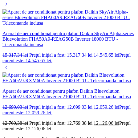
Aparat de aer conditionat pentru plafon Daikin SkyAir Alpha-series
Bluevolution FHA50A9-RZAG50B Inverter 18000 BTU -
Telecomanda inclusa
15.317,34
lei
Prețul inițial a fost: 15.317,34 lei.
14.545,65
lei
Prețul
curent este: 14.545,65 lei.
Aparat de aer conditionat pentru plafon Daikin Bluevolution
FHA60A9-RXM60A Inverter 21000 BTU - Telecomanda inclusa
12.699,03
lei
Prețul inițial a fost: 12.699,03 lei.
12.059,26
lei
Prețul
curent este: 12.059,26 lei.
12.769,38
lei
Prețul inițial a fost: 12.769,38 lei.
12.126,06
lei
Prețul
curent este: 12.126,06 lei.