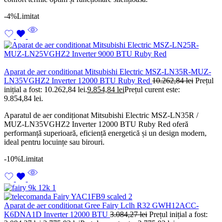
-4%
Limitat
Aparat de aer conditionat Mitsubishi Electric MSZ-LN35R-MUZ-
LN35VGHZ2 Inverter 12000 BTU Ruby Red
10.262,84
lei
Prețul
inițial a fost: 10.262,84 lei.
9.854,84
lei
Prețul curent este:
9.854,84 lei.
Aparatul de aer condiționat Mitsubishi Electric MSZ-LN35R /
MUZ-LN35VGHZ2 Inverter 12000 BTU Ruby Red oferă
performanță superioară, eficiență energetică și un design modern,
ideal pentru locuințe sau birouri.
-10%
Limitat
Aparat de aer conditionat Gree Fairy Lclh R32 GWH12ACC-
K6DNA1D Inverter 12000 BTU
3.084,27
lei
Prețul inițial a fost: