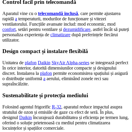
Control facil prin telecomandă
Aparatul vine cu o
telecomandă inclusă
, care permite ajustarea
rapidă
a
temperaturii, modurilor de funcționare și vitezei
ventilatorului. Funcțiile avansate includ: mod economic, mod
confort
, setări pentru ventilare și
dezumidificare
, astfel încât să puteți
personaliza experiența de
climatizare
după preferințele fiecărui
utilizator.
Design compact și instalare flexibilă
Unitatea de
plafon
Daikin
SkyAir Alpha-series
se integrează perfect
în orice interior, datorită dimensiunilor compacte și designului
discret. Instalarea la
plafon
permite economisirea spațiului și asigură
o distribuție uniformă
a
aerului, eliminând zonele reci sau
supraîncălzite.
Sustenabilitate și protecția mediului
Folosind agentul frigorific
R-32
, aparatul reduce impactul asupra
stratului de ozon și emisiile de gaze cu efect de seră. În plus,
designul
Daikin
încurajează durabilitatea și eficiența pe termen lung,
oferind o soluție prietenoasă cu mediul pentru climatizarea
locuințelor și spațiilor comerciale.