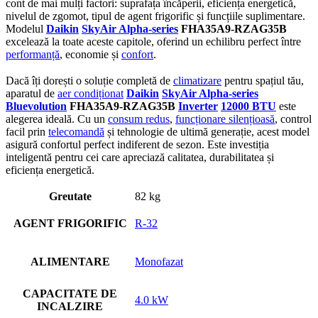
cont de mai mulți factori: suprafața încăperii, eficiența energetică,
nivelul de zgomot, tipul de agent frigorific și funcțiile suplimentare.
Modelul
Daikin
SkyAir Alpha-series
FHA35A9-RZAG35B
excelează la toate aceste capitole, oferind un echilibru perfect între
performanță
, economie și
confort
.
Dacă îți dorești o soluție completă de
climatizare
pentru spațiul tău,
aparatul de
aer condiționat
Daikin
SkyAir Alpha-series
Bluevolution
FHA35A9-RZAG35B
Inverter
12000 BTU
este
alegerea ideală. Cu un
consum redus
,
funcționare silențioasă
, control
facil prin
telecomandă
și tehnologie de ultimă generație, acest model
asigură confortul perfect indiferent de sezon. Este investiția
inteligentă pentru cei care apreciază calitatea, durabilitatea și
eficiența energetică.
Greutate
82 kg
AGENT FRIGORIFIC
R-32
ALIMENTARE
Monofazat
CAPACITATE DE
4.0 kW
INCALZIRE