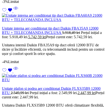
-3%
Limitat
Unitate interna aer conditionat tip duct Daikin FBA35A9 12000
BTU + TELECOMANDA INCLUSA
5.918,49
lei
Prețul inițial a
fost: 5.918,49 lei.
5.742,59
lei
Prețul curent este: 5.742,59 lei.
Unitatea internă Daikin FBA35A9 tip duct oferă 12000 BTU de
răcire și încălzire eficientă, cu telecomandă inclusă pentru un control
ușor și confort sporit în orice spațiu.
-4%
Limitat
Unitate plafon si podea aer conditionat Daikin FLXS35B9 12000
BTU
2.549,99
lei
Prețul inițial a fost: 2.549,99 lei.
2.447,99
lei
Prețul
curent este: 2.447,99 lei.
Unitatea Daikin FLXS35B9 12000 BTU oferă climatizare flexibilă,