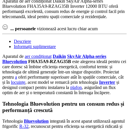
Aparatul de aer condiționat Daikin SkyAir Alpha-series
Bluevolution FHA35A9-RZAG35B Inverter 12000 BTU oferă
performanță excelentă, consum redus de energie și control facil prin
telecomandă, ideal pentru spații comerciale și rezidențiale.
...
persoanele
vizionează acest lucru chiar acum
Descriere
Informații suplimentare
Aparatul de
aer condiționat
Daikin
SkyAir Alpha-series
Bluevolution
FHA35A9-RZAG35B
este alegerea ideală pentru cei
care doresc să îmbine eficiența energetică, confortul termic și
tehnologia de ultimă generație într-un singur dispozitiv. Proiectat
pentru
a
oferi performanțe superioare atât în spațiile comerciale, cât
și în
locuințe
, acest model se remarcă prin tehnologia
Inverter
și
designul compact pentru instalarea la
plafon
, asigurând un flux
optim de aer și o temperatură constantă în întreaga încăpere.
Tehnologia Bluevolution pentru un consum redus și
performanță crescută
Tehnologia
Bluevolution
integrată în acest aparat utilizează agentul
frigorific
R-32
, recunoscut pentru eficiența sa energetică ridicată și