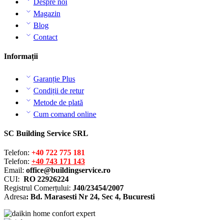
Despre noi
Magazin
Blog
Contact
Informații
Garanție Plus
Condiții de retur
Metode de plată
Cum comand online
SC Building Service SRL
Telefon:
+40 722 775 181
Telefon:
+40 743 171 143
Email:
office@buildingservice.ro
CUI:
RO 22926224
Registrul
Comerțului
:
J40/23454/2007
Adresa
: Bd. Marasesti Nr 24, Sec 4, Bucuresti